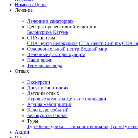
Номера / Цены
Лечение
Лечение в санаториях
Центры превентивной медицины
Белокуриха
Катунь
СПА-центры
СПА-центр Белокуриха
СПА-центр Сибирь
СПА-це
Оздоровительный центр Водный мир
Лечебные факторы курорта
Наши врачи
Термальная вода
Отдых
Экскурсии
Досуг в санаториях
Детский отдых
Игровые комнаты
Детские площадки
Афиша мероприятий
Календарь событий
Белокуриха Горная
Туры
Тур «Белокуриха — сила источников»
Тур «Путеше
Акции
О нас