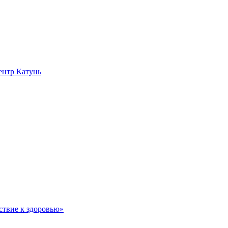
нтр Катунь
ствие к здоровью»