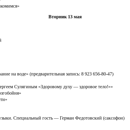
акомимся»
Вторник
13 мая
й
ание на воде» (предварительная запись: 8 923 656-80-47)
Сергеем Сулягиным «Здоровому духу — здоровое тело!»»
озгобойня»
ети»
узыки. Специальный гость — Герман Федотовский (саксофон)