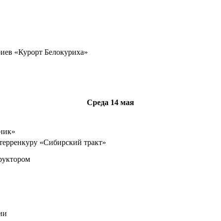
риев «Курорт Белокуриха»
Среда
14 мая
ник»
терренкуру «Сибирский тракт»
руктором
ии