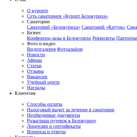
О курорте
Сеть санаториев «Курорт Белокуриха»
Санатории
Санаторий «Белокуриха»
Санаторий «Катунь»
Сана
Бизнес
Конференц-залы в Белокурихе
Реквизиты
Партнера
Фото и видео
Видеогалерея
Фотоальбом
Новости
Афиша
Статьи
Отзывы
Вакансии
Учебный центр
Награды
Клиентам
Способы оплаты
Налоговый вычет за лечение в санатории
Необходимые документы
Розыгрыш путевок в Белокуриху
Лицензии и сертификаты
Вопросы и ответы