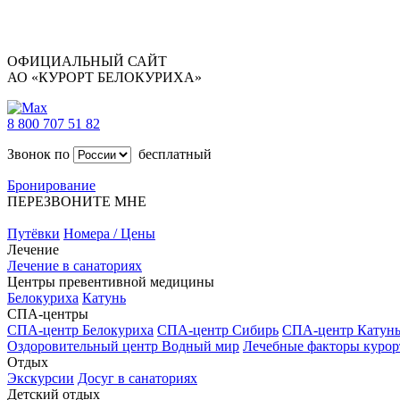
ОФИЦИАЛЬНЫЙ САЙТ
АО «КУРОРТ БЕЛОКУРИХА»
8 800 707 51 82
Звонок по
бесплатный
Бронирование
ПЕРЕЗВОНИТЕ МНЕ
Путёвки
Номера / Цены
Лечение
Лечение в санаториях
Центры превентивной медицины
Белокуриха
Катунь
СПА-центры
СПА-центр Белокуриха
СПА-центр Сибирь
СПА-центр Катун
Оздоровительный центр Водный мир
Лечебные факторы курор
Отдых
Экскурсии
Досуг в санаториях
Детский отдых