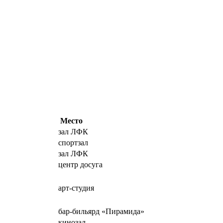
Место
зал ЛФК
спортзал
зал ЛФК
центр досуга
арт-студия
бар-бильярд «Пирамида»
кинозал