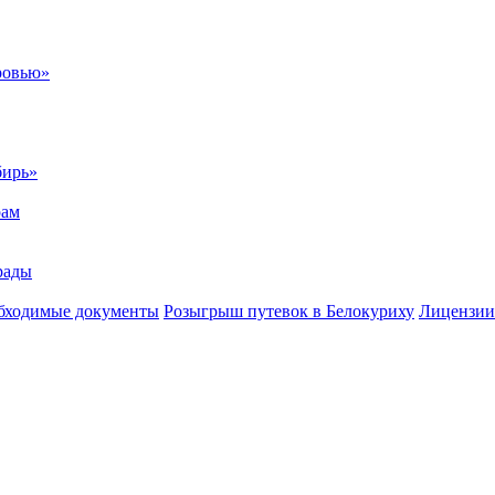
ровью»
бирь»
рам
рады
бходимые документы
Розыгрыш путевок в Белокуриху
Лицензии