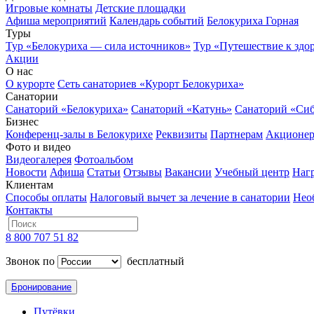
Игровые комнаты
Детские площадки
Афиша мероприятий
Календарь событий
Белокуриха Горная
Туры
Тур «Белокуриха — сила источников»
Тур «Путешествие к здо
Акции
О нас
О курорте
Сеть санаториев «Курорт Белокуриха»
Санатории
Санаторий «Белокуриха»
Санаторий «Катунь»
Санаторий «Си
Бизнес
Конференц-залы в Белокурихе
Реквизиты
Партнерам
Акционе
Фото и видео
Видеогалерея
Фотоальбом
Новости
Афиша
Статьи
Отзывы
Вакансии
Учебный центр
Наг
Клиентам
Способы оплаты
Налоговый вычет за лечение в санатории
Нео
Контакты
8 800 707 51 82
Звонок по
бесплатный
Бронирование
Путёвки