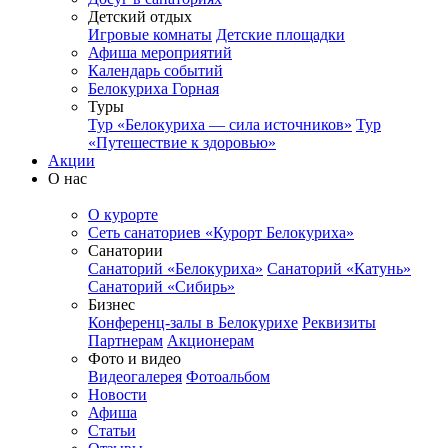
Детский отдых
Игровые комнаты
Детские площадки
Афиша мероприятий
Календарь событий
Белокуриха Горная
Туры
Тур «Белокуриха — сила источников»
Тур
«Путешествие к здоровью»
Акции
О нас
О курорте
Сеть санаториев «Курорт Белокуриха»
Санатории
Санаторий «Белокуриха»
Санаторий «Катунь»
Санаторий «Сибирь»
Бизнес
Конференц-залы в Белокурихе
Реквизиты
Партнерам
Акционерам
Фото и видео
Видеогалерея
Фотоальбом
Новости
Афиша
Статьи