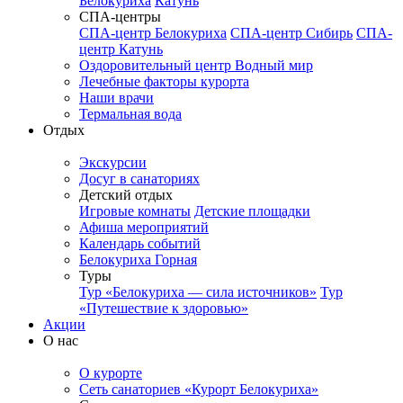
Белокуриха
Катунь
СПА-центры
СПА-центр Белокуриха
СПА-центр Сибирь
СПА-
центр Катунь
Оздоровительный центр Водный мир
Лечебные факторы курорта
Наши врачи
Термальная вода
Отдых
Экскурсии
Досуг в санаториях
Детский отдых
Игровые комнаты
Детские площадки
Афиша мероприятий
Календарь событий
Белокуриха Горная
Туры
Тур «Белокуриха — сила источников»
Тур
«Путешествие к здоровью»
Акции
О нас
О курорте
Сеть санаториев «Курорт Белокуриха»