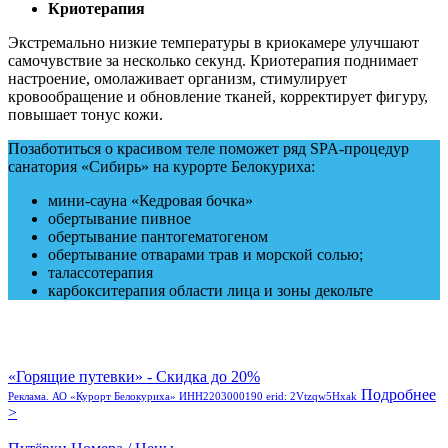
Криотерапия
Экстремально низкие температуры в криокамере улучшают
самочувствие за несколько секунд. Криотерапия поднимает
настроение, омолаживает организм, стимулирует
кровообращение и обновление тканей, корректирует фигуру,
повышает тонус кожи.
Позаботиться о красивом теле поможет ряд SPA-процедур
санатория «Сибирь» на курорте Белокуриха:
мини-сауна «Кедровая бочка»
обертывание пивное
обертывание пантогематогеном
обертывание отварами трав и морской солью;
талассотерапия
карбокситерапия области лица и зоны декольте
«Горящие путевки» - Скидка до 20%
Подробнее
Реклама. АО «Курорт Белокуриха» ИНН2203000190 erid: 2Vtzqw5Hxak
>