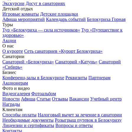
Экскурсии
Досуг в санаториях
Детский отдых
Игровые комнаты
Детские площадки
Афиша мероприятий
Календарь событий
Белокуриха Горная
Туры
Тур «Белокуриха — сила источников»
Тур «Путешествие к
здоровью»
Акции
О нас
О курорте
Сеть санаториев «Курорт Белокуриха»
Санатории
Санаторий «Белокуриха»
Санаторий «Катунь»
Санаторий
«Сибирь»
Бизнес
Конференц-залы в Белокурихе
Реквизиты
Партнерам
Акционерам
Фото и видео
Видеогалерея
Фотоальбом
Новости
Афиша
Статьи
Отзывы
Вакансии
Учебный центр
Награды
Клиентам
Способы оплаты
Налоговый вычет за лечение в санатории
Необходимые документы
Розыгрыш путевок в Белокуриху
Лицензии и сертификаты
Вопросы и ответы
Контакты