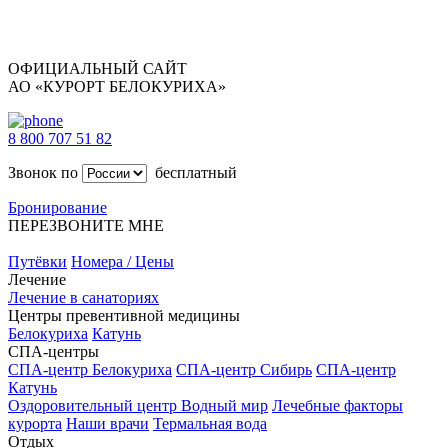
ОФИЦИАЛЬНЫЙ САЙТ
АО «КУРОРТ БЕЛОКУРИХА»
8 800 707 51 82
Звонок по
бесплатный
Бронирование
ПЕРЕЗВОНИТЕ МНЕ
Путёвки
Номера / Цены
Лечение
Лечение в санаториях
Центры превентивной медицины
Белокуриха
Катунь
СПА-центры
СПА-центр Белокуриха
СПА-центр Сибирь
СПА-центр
Катунь
Оздоровительный центр Водный мир
Лечебные факторы
курорта
Наши врачи
Термальная вода
Отдых