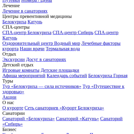
Путёвки
Номера / Цены
Лечение
Лечение в санаториях
Центры превентивной медицины
Белокуриха
Катунь
СПА-центры
СПА-центр Белокуриха
СПА-центр Сибирь
СПА-центр
Катунь
Оздоровительный центр Водный мир
Лечебные факторы
курорта
Наши врачи
Термальная вода
Отдых
Экскурсии
Досуг в санаториях
Детский отдых
Игровые комнаты
Детские площадки
Афиша мероприятий
Календарь событий
Белокуриха Горная
Туры
Тур «Белокуриха — сила источников»
Тур «Путешествие к
здоровью»
Акции
О нас
О курорте
Сеть санаториев «Курорт Белокуриха»
Санатории
Санаторий «Белокуриха»
Санаторий «Катунь»
Санаторий
«Сибирь»
Бизнес