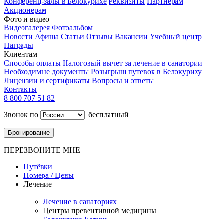
Конференц-залы в Белокурихе
Реквизиты
Партнерам
Акционерам
Фото и видео
Видеогалерея
Фотоальбом
Новости
Афиша
Статьи
Отзывы
Вакансии
Учебный центр
Награды
Клиентам
Способы оплаты
Налоговый вычет за лечение в санатории
Необходимые документы
Розыгрыш путевок в Белокуриху
Лицензии и сертификаты
Вопросы и ответы
Контакты
8 800 707 51 82
Звонок по
бесплатный
Бронирование
ПЕРЕЗВОНИТЕ МНЕ
Путёвки
Номера / Цены
Лечение
Лечение в санаториях
Центры превентивной медицины