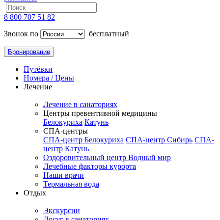
8 800 707 51 82
Звонок по
бесплатный
Бронирование
Путёвки
Номера / Цены
Лечение
Лечение в санаториях
Центры превентивной медицины
Белокуриха
Катунь
СПА-центры
СПА-центр Белокуриха
СПА-центр Сибирь
СПА-
центр Катунь
Оздоровительный центр Водный мир
Лечебные факторы курорта
Наши врачи
Термальная вода
Отдых
Экскурсии
Досуг в санаториях