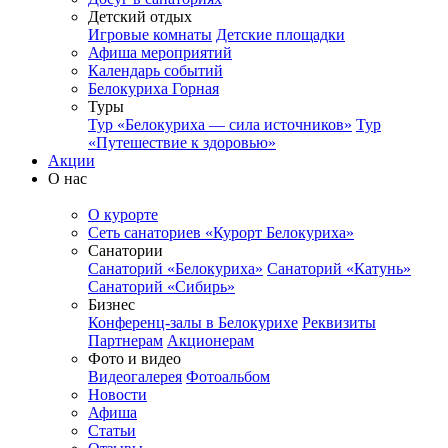
Детский отдых
Игровые комнаты
Детские площадки
Афиша мероприятий
Календарь событий
Белокуриха Горная
Туры
Тур «Белокуриха — сила источников»
Тур
«Путешествие к здоровью»
Акции
О нас
О курорте
Сеть санаториев «Курорт Белокуриха»
Санатории
Санаторий «Белокуриха»
Санаторий «Катунь»
Санаторий «Сибирь»
Бизнес
Конференц-залы в Белокурихе
Реквизиты
Партнерам
Акционерам
Фото и видео
Видеогалерея
Фотоальбом
Новости
Афиша
Статьи