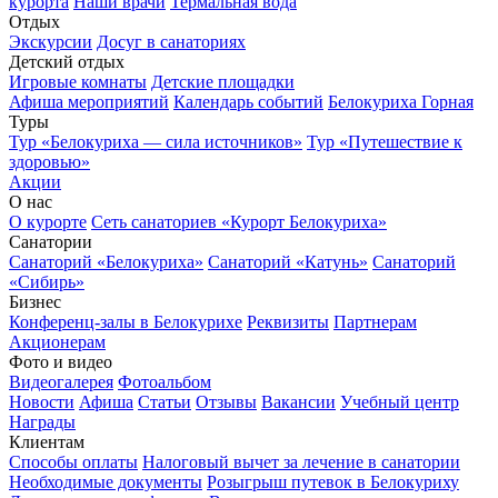
курорта
Наши врачи
Термальная вода
Отдых
Экскурсии
Досуг в санаториях
Детский отдых
Игровые комнаты
Детские площадки
Афиша мероприятий
Календарь событий
Белокуриха Горная
Туры
Тур «Белокуриха — сила источников»
Тур «Путешествие к
здоровью»
Акции
О нас
О курорте
Сеть санаториев «Курорт Белокуриха»
Санатории
Санаторий «Белокуриха»
Санаторий «Катунь»
Санаторий
«Сибирь»
Бизнес
Конференц-залы в Белокурихе
Реквизиты
Партнерам
Акционерам
Фото и видео
Видеогалерея
Фотоальбом
Новости
Афиша
Статьи
Отзывы
Вакансии
Учебный центр
Награды
Клиентам
Способы оплаты
Налоговый вычет за лечение в санатории
Необходимые документы
Розыгрыш путевок в Белокуриху