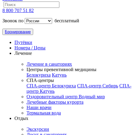
8 800 707 51 82
Звонок по
бесплатный
Бронирование
Путёвки
Номера / Цены
Лечение
Лечение в санаториях
Центры превентивной медицины
Белокуриха
Катунь
СПА-центры
СПА-центр Белокуриха
СПА-центр Сибирь
СПА-
центр Катунь
Оздоровительный центр Водный мир
Лечебные факторы курорта
Наши врачи
Термальная вода
Отдых
Экскурсии
Досуг в санаториях