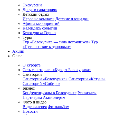
Экскурсии
Досуг в санаториях
Детский отдых
Игровые комнаты
Детские площадки
Афиша мероприятий
Календарь событий
Белокуриха Горная
Туры
Тур «Белокуриха — сила источников»
Тур
«Путешествие к здоровью»
Акции
О нас
О курорте
Сеть санаториев «Курорт Белокуриха»
Санатории
Санаторий «Белокуриха»
Санаторий «Катунь»
Санаторий «Сибирь»
Бизнес
Конференц-залы в Белокурихе
Реквизиты
Партнерам
Акционерам
Фото и видео
Видеогалерея
Фотоальбом
Новости