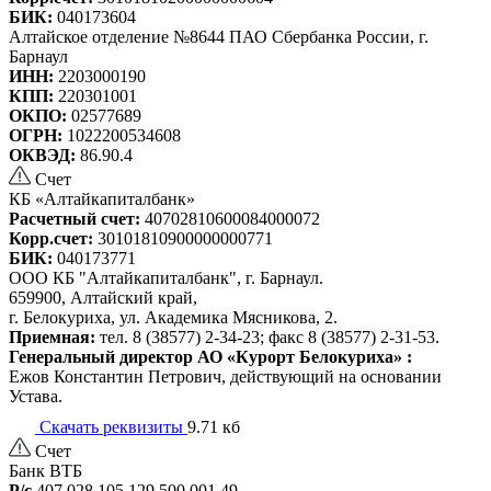
БИК:
040173604
Алтайское отделение №8644 ПАО Сбербанка России, г.
Барнаул
ИНН:
2203000190
КПП:
220301001
ОКПО:
02577689
ОГРН:
1022200534608
ОКВЭД:
86.90.4
Счет
КБ «Алтайкапиталбанк»
Расчетный счет:
40702810600084000072
Корр.счет:
30101810900000000771
БИК:
040173771
ООО КБ "Алтайкапиталбанк", г. Барнаул.
659900, Алтайский край,
г. Белокуриха, ул. Академика Мясникова, 2.
Приемная:
тел. 8 (38577) 2-34-23; факс 8 (38577) 2-31-53.
Генеральный директор АО «Курорт Белокуриха» :
Ежов Константин Петрович, действующий на основании
Устава.
Скачать реквизиты
9.71 кб
Счет
Банк ВТБ
Р/с
407 028 105 129 500 001 49