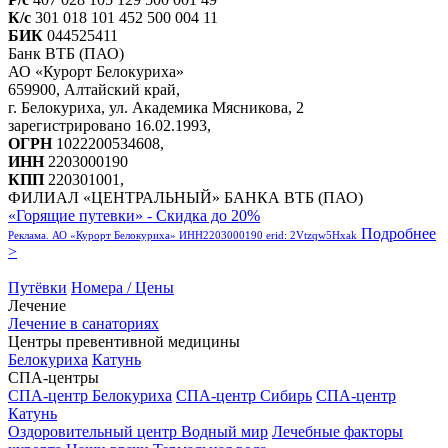
К/с
301 018 101 452 500 004 11
БИК
044525411
Банк ВТБ (ПАО)
АО «Курорт Белокуриха»
659900, Алтайский край,
г. Белокуриха, ул. Академика Мясникова, 2
зарегистрировано 16.02.1993,
ОГРН
1022200534608,
ИНН
2203000190
КПП
220301001,
ФИЛИАЛ «ЦЕНТРАЛЬНЫЙ» БАНКА ВТБ (ПАО)
«Горящие путевки» - Скидка до 20%
Подробнее
Реклама. АО «Курорт Белокуриха» ИНН2203000190 erid: 2Vtzqw5Hxak
>
Путёвки
Номера / Цены
Лечение
Лечение в санаториях
Центры превентивной медицины
Белокуриха
Катунь
СПА-центры
СПА-центр Белокуриха
СПА-центр Сибирь
СПА-центр
Катунь
Оздоровительный центр Водный мир
Лечебные факторы