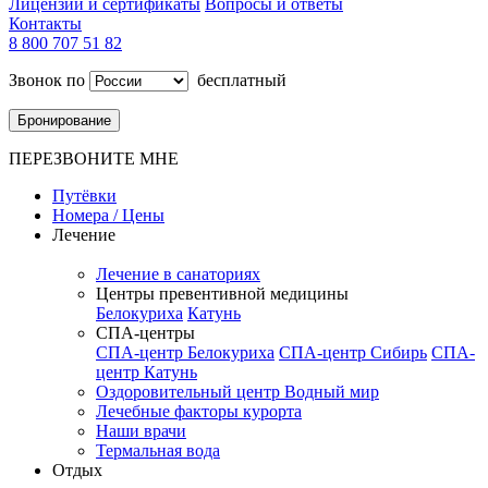
Лицензии и сертификаты
Вопросы и ответы
Контакты
8 800 707 51 82
Звонок по
бесплатный
Бронирование
ПЕРЕЗВОНИТЕ МНЕ
Путёвки
Номера / Цены
Лечение
Лечение в санаториях
Центры превентивной медицины
Белокуриха
Катунь
СПА-центры
СПА-центр Белокуриха
СПА-центр Сибирь
СПА-
центр Катунь
Оздоровительный центр Водный мир
Лечебные факторы курорта
Наши врачи
Термальная вода
Отдых