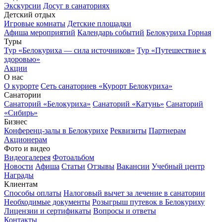
Экскурсии
Досуг в санаториях
Детский отдых
Игровые комнаты
Детские площадки
Афиша мероприятий
Календарь событий
Белокуриха Горная
Туры
Тур «Белокуриха — сила источников»
Тур «Путешествие к
здоровью»
Акции
О нас
О курорте
Сеть санаториев «Курорт Белокуриха»
Санатории
Санаторий «Белокуриха»
Санаторий «Катунь»
Санаторий
«Сибирь»
Бизнес
Конференц-залы в Белокурихе
Реквизиты
Партнерам
Акционерам
Фото и видео
Видеогалерея
Фотоальбом
Новости
Афиша
Статьи
Отзывы
Вакансии
Учебный центр
Награды
Клиентам
Способы оплаты
Налоговый вычет за лечение в санатории
Необходимые документы
Розыгрыш путевок в Белокуриху
Лицензии и сертификаты
Вопросы и ответы
Контакты