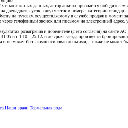
 ящика.
.О. и контактных данных, автор анкеты признается победителем 
 на двенадцать суток в двухместном номере категории стандарт
бмену на путевку, осуществляемому в службе продаж в момент за
ерез телефонный звонок или письмом на электронный адрес, ука
ультатах розыгрыша и победителе (с его согласия) на сайте АО
31.05 и с 1.10 – 25.12. и до срока заезда произвести бронирован
 и не может быть компенсирован деньгами, а также не может бы
>
ь
та
Наши врачи
Термальная вода