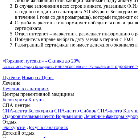
Любой желающий отдыхающий вынимает одну анкету из
В случае заполнения всех строк в анкете, указанных Ф.И
на одного в один из санаториев АО «Курорт Белокуриха»
в течение 1 года со дня розыгрыша), который подлежит о
Служба маркетинга информирует победителя о выигрыше ч
сертификата.
Отдел интернет – маркетинга размещает информацию о рез
Победитель вправе выбрать дату заезда в период с 10.01 – 
Разыгранный сертификат не имеет денежного эквивалента
«Горящие путевки» - Скидка до 20%
Подробнее 
Реклама. АО «Курорт Белокуриха» ИНН2203000190 erid: 2Vtzqw5Hxak
Путёвки
Номера / Цены
Лечение
Лечение в санаториях
Центры превентивной медицины
Белокуриха
Катунь
СПА-центры
СПА-центр Белокуриха
СПА-центр Сибирь
СПА-центр Катун
Оздоровительный центр Водный мир
Лечебные факторы курор
Отдых
Экскурсии
Досуг в санаториях
Детский отдых