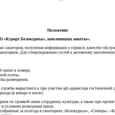
Положение
АО «Курорт Белокуриха», заполнивших анкеты».
ми санатория, получения информации о сервисе, качестве обслу
 санаториев. Для стимулирования гостей к активному заполнени
й папке в номере,
нной почты,
жбы размещения.
 службы маркетинга и при участии арт-директора гостиничной с
риода (в январе и июле).
риев по громкой связи сотруднику культуры, а также при презе
 и условиях розыгрыша приза.
собранные за полгода в санаториях «Белокуриха», «Сибирь», «