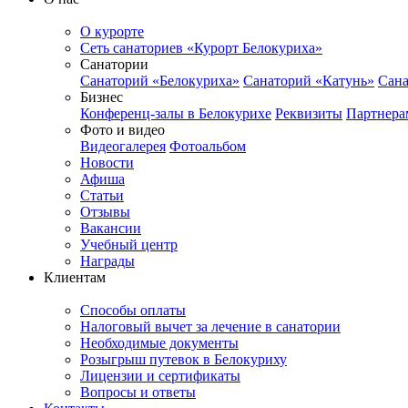
О курорте
Сеть санаториев «Курорт Белокуриха»
Санатории
Санаторий «Белокуриха»
Санаторий «Катунь»
Сана
Бизнес
Конференц-залы в Белокурихе
Реквизиты
Партнера
Фото и видео
Видеогалерея
Фотоальбом
Новости
Афиша
Статьи
Отзывы
Вакансии
Учебный центр
Награды
Клиентам
Способы оплаты
Налоговый вычет за лечение в санатории
Необходимые документы
Розыгрыш путевок в Белокуриху
Лицензии и сертификаты
Вопросы и ответы