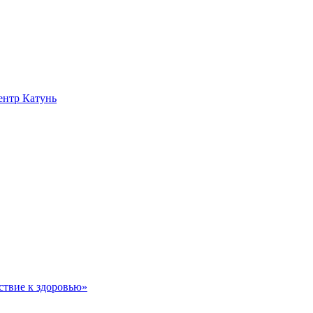
нтр Катунь
ствие к здоровью»