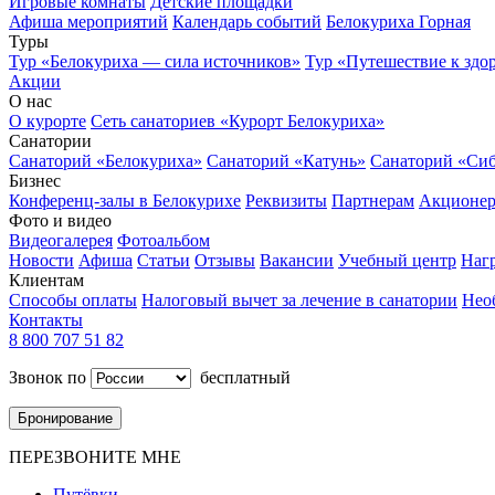
Игровые комнаты
Детские площадки
Афиша мероприятий
Календарь событий
Белокуриха Горная
Туры
Тур «Белокуриха — сила источников»
Тур «Путешествие к здо
Акции
О нас
О курорте
Сеть санаториев «Курорт Белокуриха»
Санатории
Санаторий «Белокуриха»
Санаторий «Катунь»
Санаторий «Си
Бизнес
Конференц-залы в Белокурихе
Реквизиты
Партнерам
Акционе
Фото и видео
Видеогалерея
Фотоальбом
Новости
Афиша
Статьи
Отзывы
Вакансии
Учебный центр
Наг
Клиентам
Способы оплаты
Налоговый вычет за лечение в санатории
Нео
Контакты
8 800 707 51 82
Звонок по
бесплатный
Бронирование
ПЕРЕЗВОНИТЕ МНЕ
Путёвки