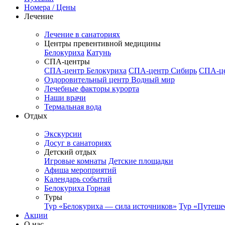
Номера / Цены
Лечение
Лечение в санаториях
Центры превентивной медицины
Белокуриха
Катунь
СПА-центры
СПА-центр Белокуриха
СПА-центр Сибирь
СПА-це
Оздоровительный центр Водный мир
Лечебные факторы курорта
Наши врачи
Термальная вода
Отдых
Экскурсии
Досуг в санаториях
Детский отдых
Игровые комнаты
Детские площадки
Афиша мероприятий
Календарь событий
Белокуриха Горная
Туры
Тур «Белокуриха — сила источников»
Тур «Путеше
Акции
О нас