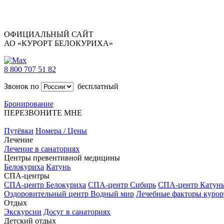
ОФИЦИАЛЬНЫЙ САЙТ
АО «КУРОРТ БЕЛОКУРИХА»
8 800 707 51 82
Звонок по
бесплатный
Бронирование
ПЕРЕЗВОНИТЕ МНЕ
Путёвки
Номера / Цены
Лечение
Лечение в санаториях
Центры превентивной медицины
Белокуриха
Катунь
СПА-центры
СПА-центр Белокуриха
СПА-центр Сибирь
СПА-центр Катун
Оздоровительный центр Водный мир
Лечебные факторы курор
Отдых
Экскурсии
Досуг в санаториях
Детский отдых