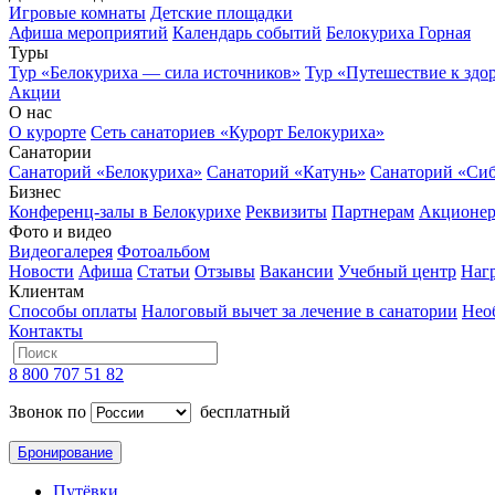
Игровые комнаты
Детские площадки
Афиша мероприятий
Календарь событий
Белокуриха Горная
Туры
Тур «Белокуриха — сила источников»
Тур «Путешествие к здо
Акции
О нас
О курорте
Сеть санаториев «Курорт Белокуриха»
Санатории
Санаторий «Белокуриха»
Санаторий «Катунь»
Санаторий «Си
Бизнес
Конференц-залы в Белокурихе
Реквизиты
Партнерам
Акционе
Фото и видео
Видеогалерея
Фотоальбом
Новости
Афиша
Статьи
Отзывы
Вакансии
Учебный центр
Наг
Клиентам
Способы оплаты
Налоговый вычет за лечение в санатории
Нео
Контакты
8 800 707 51 82
Звонок по
бесплатный
Бронирование
Путёвки