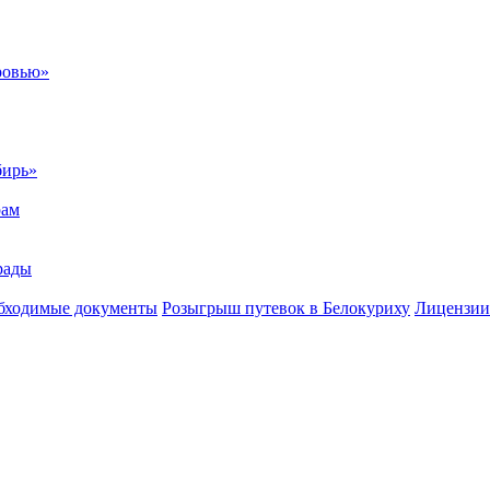
ровью»
бирь»
рам
рады
бходимые документы
Розыгрыш путевок в Белокуриху
Лицензии