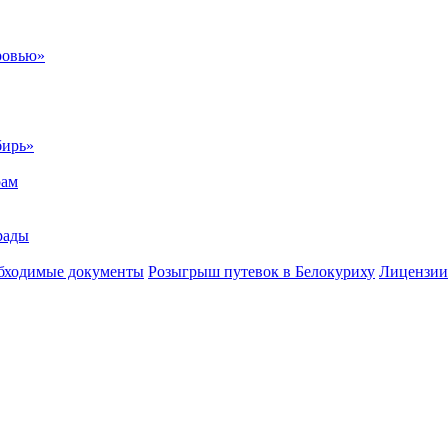
ровью»
бирь»
рам
рады
бходимые документы
Розыгрыш путевок в Белокуриху
Лицензии