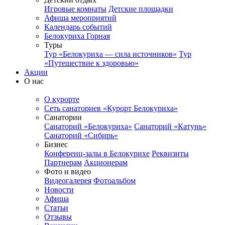
Игровые комнаты
Детские площадки
Афиша мероприятий
Календарь событий
Белокуриха Горная
Туры
Тур «Белокуриха — сила источников»
Тур
«Путешествие к здоровью»
Акции
О нас
О курорте
Сеть санаториев «Курорт Белокуриха»
Санатории
Санаторий «Белокуриха»
Санаторий «Катунь»
Санаторий «Сибирь»
Бизнес
Конференц-залы в Белокурихе
Реквизиты
Партнерам
Акционерам
Фото и видео
Видеогалерея
Фотоальбом
Новости
Афиша
Статьи
Отзывы