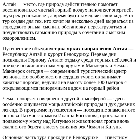
Алтай — место, где природа действительно помогает
восстановиться: чистый горный воздух наполняет энергией,
шум рек успокаивает, а время будто замедляет свой ход. Этот
тур создан для тех, кто хочет на несколько дней вырваться из
городского ритма, сменить обстановку, перезагрузиться и
почувствовать гармонию природы в сочетании с мягким
оздоровлением.
Путешествие объединяет
два ярких направления Алтая
—
Республику Алтай и курорт Белокуриху. Первые дни
посвящены Горному Алтаю: отдыху среди горных пейзажей и
поездке по живописным маршрутам в Манжерок и Чемал.
Манжерок сегодня — современный туристический центр
региона. Но особое место в сердцах туристов занимает
канатная дорогая, ведущая на высоту более 1000 метров с
открывающимся панорамным видом на горный район.
Чемал покоряет совершенно другой атмосферой — здесь
особенно ощущается мощь алтайской природы и дух древних
легенд. В программе путешествия — посещение знаменитого
острова Патмос с храмом Иоанна Богослова, прогулка по
подвесному мосту над Катунью и живописная тропа вдоль
скалистого берега к месту слияния рек Чемал и Катунь.
Основная часть тура проходит в Белокурихе — известном