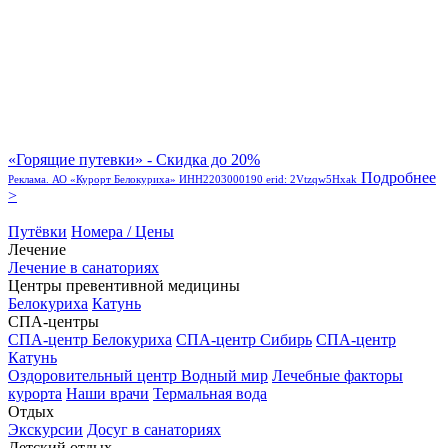
«Горящие путевки» - Скидка до 20%
Подробнее
Реклама. АО «Курорт Белокуриха» ИНН2203000190 erid: 2Vtzqw5Hxak
>
Путёвки
Номера / Цены
Лечение
Лечение в санаториях
Центры превентивной медицины
Белокуриха
Катунь
СПА-центры
СПА-центр Белокуриха
СПА-центр Сибирь
СПА-центр
Катунь
Оздоровительный центр Водный мир
Лечебные факторы
курорта
Наши врачи
Термальная вода
Отдых
Экскурсии
Досуг в санаториях
Детский отдых