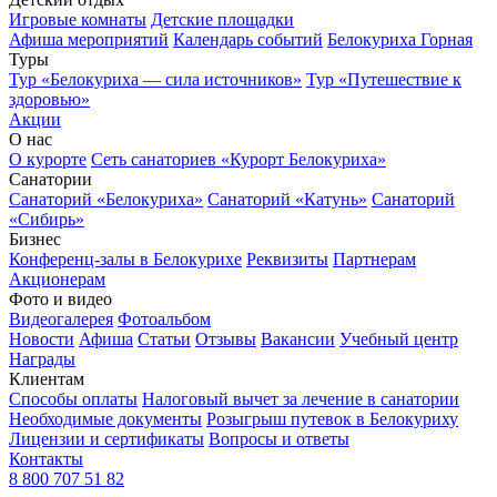
Игровые комнаты
Детские площадки
Афиша мероприятий
Календарь событий
Белокуриха Горная
Туры
Тур «Белокуриха — сила источников»
Тур «Путешествие к
здоровью»
Акции
О нас
О курорте
Сеть санаториев «Курорт Белокуриха»
Санатории
Санаторий «Белокуриха»
Санаторий «Катунь»
Санаторий
«Сибирь»
Бизнес
Конференц-залы в Белокурихе
Реквизиты
Партнерам
Акционерам
Фото и видео
Видеогалерея
Фотоальбом
Новости
Афиша
Статьи
Отзывы
Вакансии
Учебный центр
Награды
Клиентам
Способы оплаты
Налоговый вычет за лечение в санатории
Необходимые документы
Розыгрыш путевок в Белокуриху
Лицензии и сертификаты
Вопросы и ответы
Контакты
8 800 707 51 82