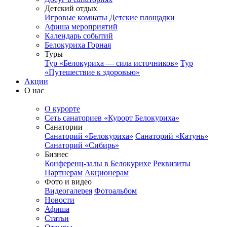
Детский отдых
Игровые комнаты
Детские площадки
Афиша мероприятий
Календарь событий
Белокуриха Горная
Туры
Тур «Белокуриха — сила источников»
Тур
«Путешествие к здоровью»
Акции
О нас
О курорте
Сеть санаториев «Курорт Белокуриха»
Санатории
Санаторий «Белокуриха»
Санаторий «Катунь»
Санаторий «Сибирь»
Бизнес
Конференц-залы в Белокурихе
Реквизиты
Партнерам
Акционерам
Фото и видео
Видеогалерея
Фотоальбом
Новости
Афиша
Статьи