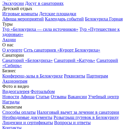
Экскурсии
Досуг в санаториях
Детский отдых
Игровые комнаты
Детские площадки
Афиша мероприятий
Календарь событий
Белокуриха Горная
Туры
Тур «Белокуриха — сила источников»
Тур «Путешествие к
здоровью»
Акции
О нас
О курорте
Сеть санаториев «Курорт Белокуриха»
Санатории
Санаторий «Белокуриха»
Санаторий «Катунь»
Санаторий
«Сибирь»
Бизнес
Конференц-залы в Белокурихе
Реквизиты
Партнерам
Акционерам
Фото и видео
Видеогалерея
Фотоальбом
Новости
Афиша
Статьи
Отзывы
Вакансии
Учебный центр
Награды
Клиентам
Способы оплаты
Налоговый вычет за лечение в санатории
Необходимые документы
Розыгрыш путевок в Белокуриху
Лицензии и сертификаты
Вопросы и ответы
Контакты