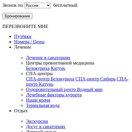
Звонок по
бесплатный
Бронирование
ПЕРЕЗВОНИТЕ МНЕ
Путёвки
Номера / Цены
Лечение
Лечение в санаториях
Центры превентивной медицины
Белокуриха
Катунь
СПА-центры
СПА-центр Белокуриха
СПА-центр Сибирь
СПА-
центр Катунь
Оздоровительный центр Водный мир
Лечебные факторы курорта
Наши врачи
Термальная вода
Отдых
Экскурсии
Досуг в санаториях
Детский отдых