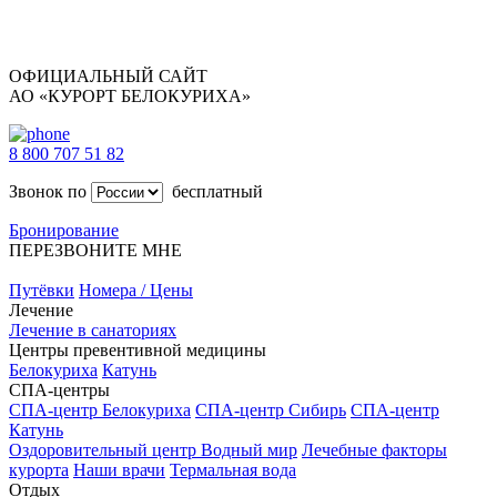
ОФИЦИАЛЬНЫЙ САЙТ
АО «КУРОРТ БЕЛОКУРИХА»
8 800 707 51 82
Звонок по
бесплатный
Бронирование
ПЕРЕЗВОНИТЕ МНЕ
Путёвки
Номера / Цены
Лечение
Лечение в санаториях
Центры превентивной медицины
Белокуриха
Катунь
СПА-центры
СПА-центр Белокуриха
СПА-центр Сибирь
СПА-центр
Катунь
Оздоровительный центр Водный мир
Лечебные факторы
курорта
Наши врачи
Термальная вода
Отдых