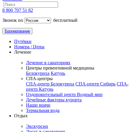
8 800 707 51 82
Звонок по
бесплатный
Бронирование
Путёвки
Номера / Цены
Лечение
Лечение в санаториях
Центры превентивной медицины
Белокуриха
Катунь
СПА-центры
СПА-центр Белокуриха
СПА-центр Сибирь
СПА-
центр Катунь
Оздоровительный центр Водный мир
Лечебные факторы курорта
Наши врачи
Термальная вода
Отдых
Экскурсии
Досуг в санаториях