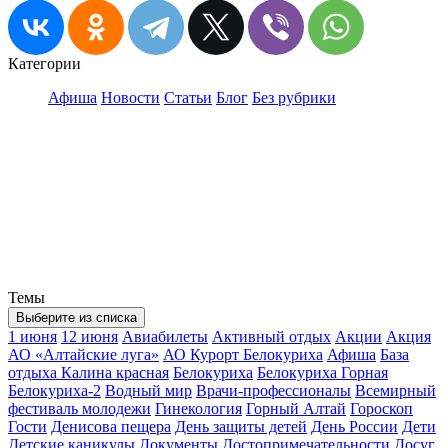
Категории
Афиша
Новости
Статьи
Блог
Без рубрики
Темы
Выберите из списка
1 июня
12 июня
Авиабилеты
Активный отдых
Акции
Акция
АО «Алтайские луга»
АО Курорт Белокуриха
Афиша
База
отдыха Калина красная
Белокуриха
Белокуриха Горная
Белокуриха-2
Водный мир
Врачи-профессионалы
Всемирный
фестиваль молодежи
Гинекология
Горный Алтай
Гороскоп
Гости
Денисова пещера
День защиты детей
День России
Дети
Детские каникулы
Документы
Достопримечательности
Досуг