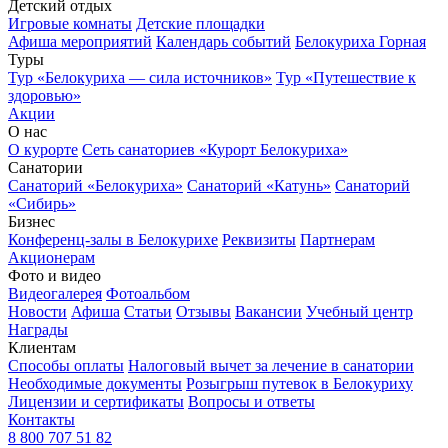
Детский отдых
Игровые комнаты
Детские площадки
Афиша мероприятий
Календарь событий
Белокуриха Горная
Туры
Тур «Белокуриха — сила источников»
Тур «Путешествие к
здоровью»
Акции
О нас
О курорте
Сеть санаториев «Курорт Белокуриха»
Санатории
Санаторий «Белокуриха»
Санаторий «Катунь»
Санаторий
«Сибирь»
Бизнес
Конференц-залы в Белокурихе
Реквизиты
Партнерам
Акционерам
Фото и видео
Видеогалерея
Фотоальбом
Новости
Афиша
Статьи
Отзывы
Вакансии
Учебный центр
Награды
Клиентам
Способы оплаты
Налоговый вычет за лечение в санатории
Необходимые документы
Розыгрыш путевок в Белокуриху
Лицензии и сертификаты
Вопросы и ответы
Контакты
8 800 707 51 82