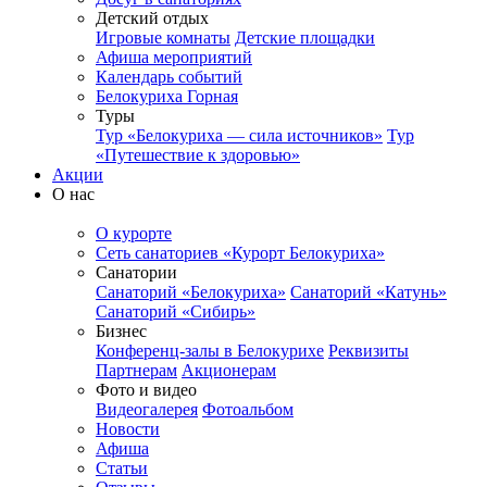
Детский отдых
Игровые комнаты
Детские площадки
Афиша мероприятий
Календарь событий
Белокуриха Горная
Туры
Тур «Белокуриха — сила источников»
Тур
«Путешествие к здоровью»
Акции
О нас
О курорте
Сеть санаториев «Курорт Белокуриха»
Санатории
Санаторий «Белокуриха»
Санаторий «Катунь»
Санаторий «Сибирь»
Бизнес
Конференц-залы в Белокурихе
Реквизиты
Партнерам
Акционерам
Фото и видео
Видеогалерея
Фотоальбом
Новости
Афиша
Статьи