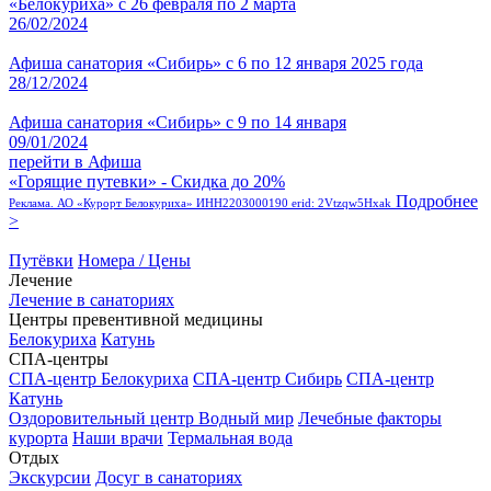
«Белокуриха» с 26 февраля по 2 марта
26/02/2024
Афиша санатория «Сибирь» с 6 по 12 января 2025 года
28/12/2024
Афиша санатория «Сибирь» с 9 по 14 января
09/01/2024
перейти в Афиша
«Горящие путевки» - Скидка до 20%
Подробнее
Реклама. АО «Курорт Белокуриха» ИНН2203000190 erid: 2Vtzqw5Hxak
>
Путёвки
Номера / Цены
Лечение
Лечение в санаториях
Центры превентивной медицины
Белокуриха
Катунь
СПА-центры
СПА-центр Белокуриха
СПА-центр Сибирь
СПА-центр
Катунь
Оздоровительный центр Водный мир
Лечебные факторы
курорта
Наши врачи
Термальная вода
Отдых
Экскурсии
Досуг в санаториях