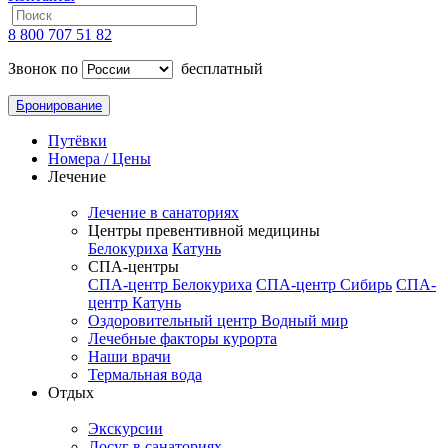
8 800 707 51 82
Звонок по
бесплатный
Бронирование
Путёвки
Номера / Цены
Лечение
Лечение в санаториях
Центры превентивной медицины
Белокуриха
Катунь
СПА-центры
СПА-центр Белокуриха
СПА-центр Сибирь
СПА-
центр Катунь
Оздоровительный центр Водный мир
Лечебные факторы курорта
Наши врачи
Термальная вода
Отдых
Экскурсии
Досуг в санаториях