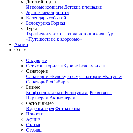
Детский отдых
Игровые комнаты
Детские площадки
Афиша мероприятий
Календарь событий
Белокуриха Горная
Туры
Тур «Белокуриха — сила источников»
Тур
«Путешествие к здоровью»
Акции
О нас
О курорте
Сеть санаториев «Курорт Белокуриха»
Санатории
Санаторий «Белокуриха»
Санаторий «Катунь»
Санаторий «Сибирь»
Бизнес
Конференц-залы в Белокурихе
Реквизиты
Партнерам
Акционерам
Фото и видео
Видеогалерея
Фотоальбом
Новости
Афиша
Статьи
Отзывы