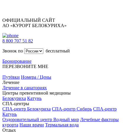
ОФИЦИАЛЬНЫЙ САЙТ
АО «КУРОРТ БЕЛОКУРИХА»
8 800 707 51 82
Звонок по
бесплатный
Бронирование
ПЕРЕЗВОНИТЕ МНЕ
Путёвки
Номера / Цены
Лечение
Лечение в санаториях
Центры превентивной медицины
Белокуриха
Катунь
СПА-центры
СПА-центр Белокуриха
СПА-центр Сибирь
СПА-центр
Катунь
Оздоровительный центр Водный мир
Лечебные факторы
курорта
Наши врачи
Термальная вода
Отдых