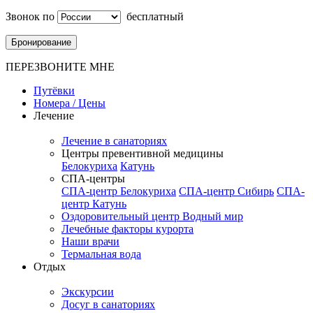
Звонок по
бесплатный
Бронирование
ПЕРЕЗВОНИТЕ МНЕ
Путёвки
Номера / Цены
Лечение
Лечение в санаториях
Центры превентивной медицины
Белокуриха
Катунь
СПА-центры
СПА-центр Белокуриха
СПА-центр Сибирь
СПА-
центр Катунь
Оздоровительный центр Водный мир
Лечебные факторы курорта
Наши врачи
Термальная вода
Отдых
Экскурсии
Досуг в санаториях