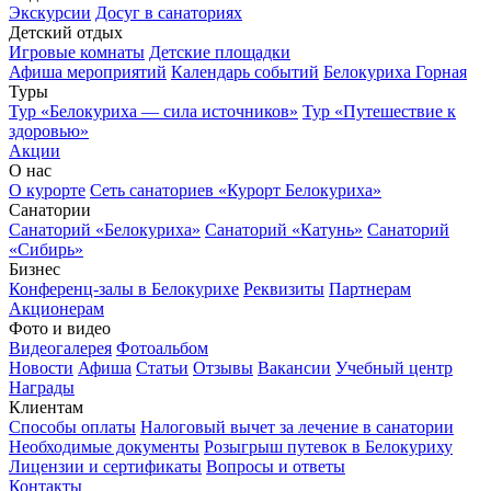
Экскурсии
Досуг в санаториях
Детский отдых
Игровые комнаты
Детские площадки
Афиша мероприятий
Календарь событий
Белокуриха Горная
Туры
Тур «Белокуриха — сила источников»
Тур «Путешествие к
здоровью»
Акции
О нас
О курорте
Сеть санаториев «Курорт Белокуриха»
Санатории
Санаторий «Белокуриха»
Санаторий «Катунь»
Санаторий
«Сибирь»
Бизнес
Конференц-залы в Белокурихе
Реквизиты
Партнерам
Акционерам
Фото и видео
Видеогалерея
Фотоальбом
Новости
Афиша
Статьи
Отзывы
Вакансии
Учебный центр
Награды
Клиентам
Способы оплаты
Налоговый вычет за лечение в санатории
Необходимые документы
Розыгрыш путевок в Белокуриху
Лицензии и сертификаты
Вопросы и ответы
Контакты