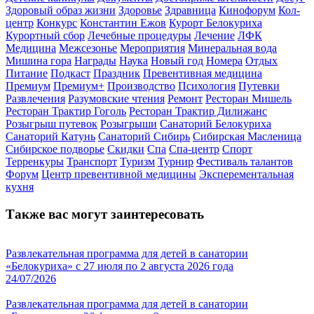
Здоровый образ жизни
Здоровье
Здравница
Кинофорум
Кол-
центр
Конкурс
Константин Ежов
Курорт Белокуриха
Курортный сбор
Лечебные процедуры
Лечение
ЛФК
Медицина
Межсезонье
Мероприятия
Минеральная вода
Мишина гора
Награды
Наука
Новый год
Номера
Отдых
Питание
Подкаст
Праздник
Превентивная медицина
Премиум
Премиум+
Производство
Психология
Путевки
Развлечения
Разумовские чтения
Ремонт
Ресторан Мишель
Ресторан Трактир Гоголь
Ресторан Трактир Дилижанс
Розыгрыш путевок
Розыгрыши
Санаторий Белокуриха
Санаторий Катунь
Санаторий Сибирь
Сибирская Масленица
Сибирское подворье
Скидки
Спа
Спа-центр
Спорт
Терренкуры
Транспорт
Туризм
Турнир
Фестиваль талантов
Форум
Центр превентивной медицины
Эксперементальная
кухня
Также вас могут заинтересовать
Развлекательная программа для детей в санатории
«Белокуриха» с 27 июля по 2 августа 2026 года
24/07/2026
Развлекательная программа для детей в санатории