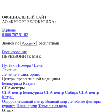
ОФИЦИАЛЬНЫЙ САЙТ
АО «КУРОРТ БЕЛОКУРИХА»
8 800 707 51 82
Звонок по
бесплатный
Бронирование
ПЕРЕЗВОНИТЕ МНЕ
Путёвки
Номера / Цены
Лечение
Лечение в санаториях
Центры превентивной медицины
Белокуриха
Катунь
СПА-центры
СПА-центр Белокуриха
СПА-центр Сибирь
СПА-центр
Катунь
Оздоровительный центр Водный мир
Лечебные факторы
курорта
Наши врачи
Термальная вода
Отдых