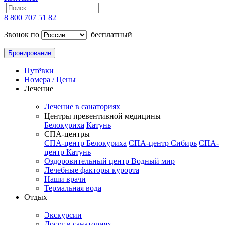
8 800 707 51 82
Звонок по
бесплатный
Бронирование
Путёвки
Номера / Цены
Лечение
Лечение в санаториях
Центры превентивной медицины
Белокуриха
Катунь
СПА-центры
СПА-центр Белокуриха
СПА-центр Сибирь
СПА-
центр Катунь
Оздоровительный центр Водный мир
Лечебные факторы курорта
Наши врачи
Термальная вода
Отдых
Экскурсии
Досуг в санаториях