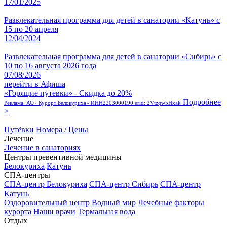
17/01/2025
Развлекательная программа для детей в санатории «Катунь» с
15 по 20 апреля
12/04/2024
Развлекательная программа для детей в санатории «Сибирь» с
10 по 16 августа 2026 года
07/08/2026
перейти в Афиша
«Горящие путевки» - Скидка до 20%
Подробнее
Реклама. АО «Курорт Белокуриха» ИНН2203000190 erid: 2Vtzqw5Hxak
>
Путёвки
Номера / Цены
Лечение
Лечение в санаториях
Центры превентивной медицины
Белокуриха
Катунь
СПА-центры
СПА-центр Белокуриха
СПА-центр Сибирь
СПА-центр
Катунь
Оздоровительный центр Водный мир
Лечебные факторы
курорта
Наши врачи
Термальная вода
Отдых