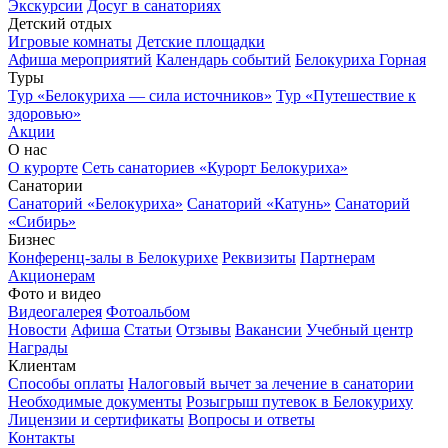
Экскурсии
Досуг в санаториях
Детский отдых
Игровые комнаты
Детские площадки
Афиша мероприятий
Календарь событий
Белокуриха Горная
Туры
Тур «Белокуриха — сила источников»
Тур «Путешествие к
здоровью»
Акции
О нас
О курорте
Сеть санаториев «Курорт Белокуриха»
Санатории
Санаторий «Белокуриха»
Санаторий «Катунь»
Санаторий
«Сибирь»
Бизнес
Конференц-залы в Белокурихе
Реквизиты
Партнерам
Акционерам
Фото и видео
Видеогалерея
Фотоальбом
Новости
Афиша
Статьи
Отзывы
Вакансии
Учебный центр
Награды
Клиентам
Способы оплаты
Налоговый вычет за лечение в санатории
Необходимые документы
Розыгрыш путевок в Белокуриху
Лицензии и сертификаты
Вопросы и ответы
Контакты