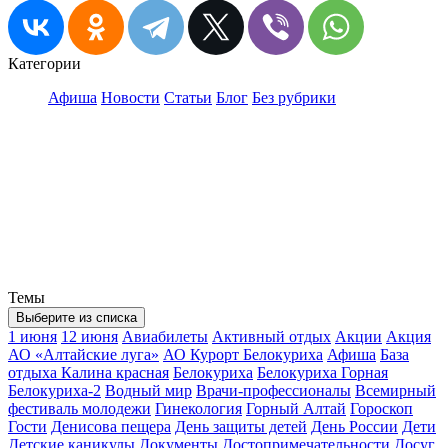
Категории
Афиша
Новости
Статьи
Блог
Без рубрики
Темы
Выберите из списка
1 июня
12 июня
Авиабилеты
Активный отдых
Акции
Акция
АО «Алтайские луга»
АО Курорт Белокуриха
Афиша
База
отдыха Калина красная
Белокуриха
Белокуриха Горная
Белокуриха-2
Водный мир
Врачи-профессионалы
Всемирный
фестиваль молодежи
Гинекология
Горный Алтай
Гороскоп
Гости
Денисова пещера
День защиты детей
День России
Дети
Детские каникулы
Документы
Достопримечательности
Досуг