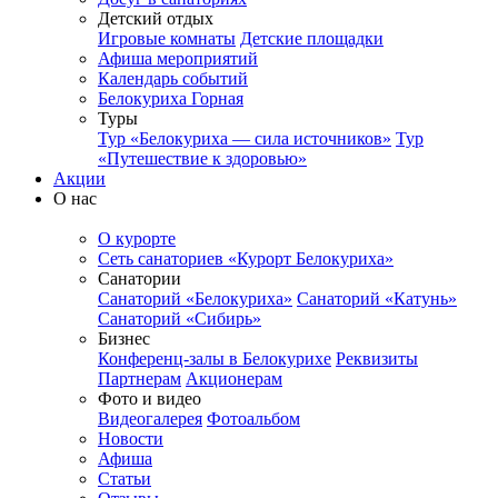
Детский отдых
Игровые комнаты
Детские площадки
Афиша мероприятий
Календарь событий
Белокуриха Горная
Туры
Тур «Белокуриха — сила источников»
Тур
«Путешествие к здоровью»
Акции
О нас
О курорте
Сеть санаториев «Курорт Белокуриха»
Санатории
Санаторий «Белокуриха»
Санаторий «Катунь»
Санаторий «Сибирь»
Бизнес
Конференц-залы в Белокурихе
Реквизиты
Партнерам
Акционерам
Фото и видео
Видеогалерея
Фотоальбом
Новости
Афиша
Статьи