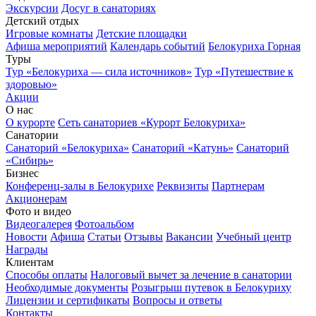
Экскурсии
Досуг в санаториях
Детский отдых
Игровые комнаты
Детские площадки
Афиша мероприятий
Календарь событий
Белокуриха Горная
Туры
Тур «Белокуриха — сила источников»
Тур «Путешествие к
здоровью»
Акции
О нас
О курорте
Сеть санаториев «Курорт Белокуриха»
Санатории
Санаторий «Белокуриха»
Санаторий «Катунь»
Санаторий
«Сибирь»
Бизнес
Конференц-залы в Белокурихе
Реквизиты
Партнерам
Акционерам
Фото и видео
Видеогалерея
Фотоальбом
Новости
Афиша
Статьи
Отзывы
Вакансии
Учебный центр
Награды
Клиентам
Способы оплаты
Налоговый вычет за лечение в санатории
Необходимые документы
Розыгрыш путевок в Белокуриху
Лицензии и сертификаты
Вопросы и ответы
Контакты