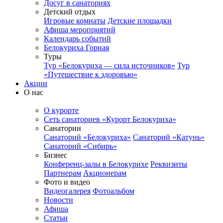
Досуг в санаториях
Детский отдых
Игровые комнаты
Детские площадки
Афиша мероприятий
Календарь событий
Белокуриха Горная
Туры
Тур «Белокуриха — сила источников»
Тур
«Путешествие к здоровью»
Акции
О нас
О курорте
Сеть санаториев «Курорт Белокуриха»
Санатории
Санаторий «Белокуриха»
Санаторий «Катунь»
Санаторий «Сибирь»
Бизнес
Конференц-залы в Белокурихе
Реквизиты
Партнерам
Акционерам
Фото и видео
Видеогалерея
Фотоальбом
Новости
Афиша
Статьи