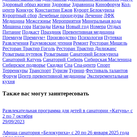
Здоровый образ жизни
Здоровье
Здравница
Кинофорум
Кол-
центр
Конкурс
Константин Ежов
Курорт Белокуриха
Курортный сбор
Лечебные процедуры
Лечение
ЛФК
Медицина
Межсезонье
Мероприятия
Минеральная вода
Мишина гора
Награды
Наука
Новый год
Номера
Отдых
Питание
Подкаст
Праздник
Превентивная медицина
Премиум
Премиум+
Производство
Психология
Путевки
Развлечения
Разумовские чтения
Ремонт
Ресторан Мишель
Ресторан Трактир Гоголь
Ресторан Трактир Дилижанс
Розыгрыш путевок
Розыгрыши
Санаторий Белокуриха
Санаторий Катунь
Санаторий Сибирь
Сибирская Масленица
Сибирское подворье
Скидки
Спа
Спа-центр
Спорт
Терренкуры
Транспорт
Туризм
Турнир
Фестиваль талантов
Форум
Центр превентивной медицины
Эксперементальная
кухня
Также вас могут заинтересовать
Развлекательная программа для детей в санатории «Катунь» с
2 по 7 октября
29/09/2023
Афиша санатория «Белокуриха» с 20 по 26 января 2025 года