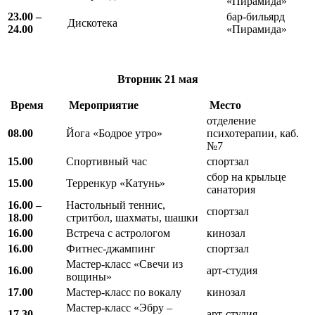
«Пирамида»
23.00 –
бар-бильярд
Дискотека
24.00
«Пирамида»
Вторник
21 мая
Время
Мероприятие
Место
отделение
08.00
Йога «Бодрое утро»
психотерапии, каб.
№7
15.00
Спортивный час
спортзал
сбор на крыльце
15.00
Терренкур «Катунь»
санатория
16.00 –
Настольный теннис,
спортзал
18.00
стритбол, шахматы, шашки
16.00
Встреча с астрологом
кинозал
16.00
Фитнес-джампинг
спортзал
Мастер-класс «Свечи из
16.00
арт-студия
вощины»
17.00
Мастер-класс по вокалу
кинозал
Мастер-класс «Эбру –
17.30
арт-студия