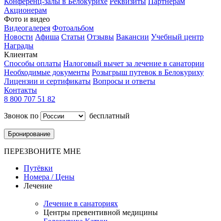
Конференц-залы в Белокурихе
Реквизиты
Партнерам
Акционерам
Фото и видео
Видеогалерея
Фотоальбом
Новости
Афиша
Статьи
Отзывы
Вакансии
Учебный центр
Награды
Клиентам
Способы оплаты
Налоговый вычет за лечение в санатории
Необходимые документы
Розыгрыш путевок в Белокуриху
Лицензии и сертификаты
Вопросы и ответы
Контакты
8 800 707 51 82
Звонок по
бесплатный
Бронирование
ПЕРЕЗВОНИТЕ МНЕ
Путёвки
Номера / Цены
Лечение
Лечение в санаториях
Центры превентивной медицины