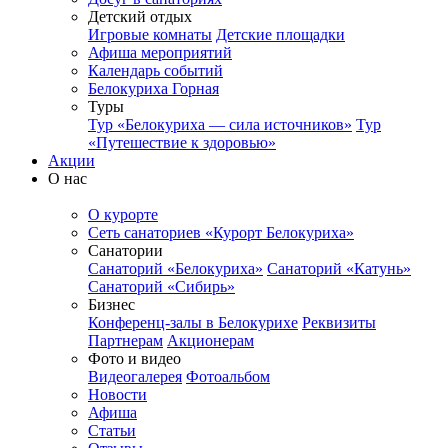
Детский отдых
Игровые комнаты
Детские площадки
Афиша мероприятий
Календарь событий
Белокуриха Горная
Туры
Тур «Белокуриха — сила источников»
Тур
«Путешествие к здоровью»
Акции
О нас
О курорте
Сеть санаториев «Курорт Белокуриха»
Санатории
Санаторий «Белокуриха»
Санаторий «Катунь»
Санаторий «Сибирь»
Бизнес
Конференц-залы в Белокурихе
Реквизиты
Партнерам
Акционерам
Фото и видео
Видеогалерея
Фотоальбом
Новости
Афиша
Статьи