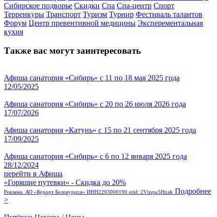
Сибирское подворье
Скидки
Спа
Спа-центр
Спорт
Терренкуры
Транспорт
Туризм
Турнир
Фестиваль талантов
Форум
Центр превентивной медицины
Эксперементальная
кухня
Также вас могут заинтересовать
Афиша санатория «Сибирь» с 11 по 18 мая 2025 года
12/05/2025
Афиша санатория «Сибирь» с 20 по 26 июля 2026 года
17/07/2026
Афиша санатория «Катунь» с 15 по 21 сентября 2025 года
17/09/2025
Афиша санатория «Сибирь» с 6 по 12 января 2025 года
28/12/2024
перейти в Афиша
«Горящие путевки» - Скидка до 20%
Подробнее
Реклама. АО «Курорт Белокуриха» ИНН2203000190 erid: 2Vtzqw5Hxak
>