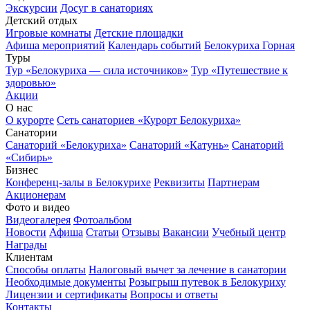
Экскурсии
Досуг в санаториях
Детский отдых
Игровые комнаты
Детские площадки
Афиша мероприятий
Календарь событий
Белокуриха Горная
Туры
Тур «Белокуриха — сила источников»
Тур «Путешествие к
здоровью»
Акции
О нас
О курорте
Сеть санаториев «Курорт Белокуриха»
Санатории
Санаторий «Белокуриха»
Санаторий «Катунь»
Санаторий
«Сибирь»
Бизнес
Конференц-залы в Белокурихе
Реквизиты
Партнерам
Акционерам
Фото и видео
Видеогалерея
Фотоальбом
Новости
Афиша
Статьи
Отзывы
Вакансии
Учебный центр
Награды
Клиентам
Способы оплаты
Налоговый вычет за лечение в санатории
Необходимые документы
Розыгрыш путевок в Белокуриху
Лицензии и сертификаты
Вопросы и ответы
Контакты