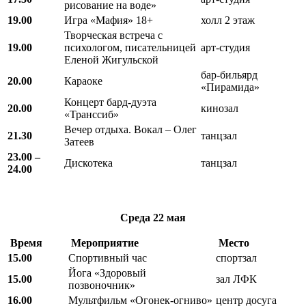
рисование на воде»
19.00
Игра «Мафия» 18+
холл 2 этаж
Творческая встреча с
19.00
психологом, писательницей
арт-студия
Еленой Жигульской
бар-бильярд
20.00
Караоке
«Пирамида»
Концерт бард-дуэта
20.00
кинозал
«Транссиб»
Вечер отдыха. Вокал – Олег
21.30
танцзал
Затеев
23.00 –
Дискотека
танцзал
24.00
Среда
22 мая
Время
Мероприятие
Место
15.00
Спортивный час
спортзал
Йога «Здоровый
15.00
зал ЛФК
позвоночник»
16.00
Мультфильм «Огонек-огниво»
центр досуга