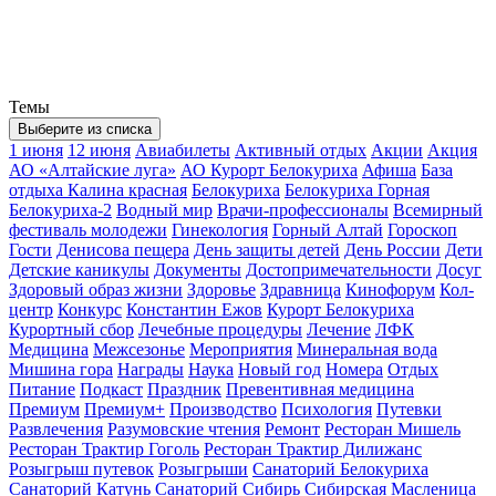
Темы
Выберите из списка
1 июня
12 июня
Авиабилеты
Активный отдых
Акции
Акция
АО «Алтайские луга»
АО Курорт Белокуриха
Афиша
База
отдыха Калина красная
Белокуриха
Белокуриха Горная
Белокуриха-2
Водный мир
Врачи-профессионалы
Всемирный
фестиваль молодежи
Гинекология
Горный Алтай
Гороскоп
Гости
Денисова пещера
День защиты детей
День России
Дети
Детские каникулы
Документы
Достопримечательности
Досуг
Здоровый образ жизни
Здоровье
Здравница
Кинофорум
Кол-
центр
Конкурс
Константин Ежов
Курорт Белокуриха
Курортный сбор
Лечебные процедуры
Лечение
ЛФК
Медицина
Межсезонье
Мероприятия
Минеральная вода
Мишина гора
Награды
Наука
Новый год
Номера
Отдых
Питание
Подкаст
Праздник
Превентивная медицина
Премиум
Премиум+
Производство
Психология
Путевки
Развлечения
Разумовские чтения
Ремонт
Ресторан Мишель
Ресторан Трактир Гоголь
Ресторан Трактир Дилижанс
Розыгрыш путевок
Розыгрыши
Санаторий Белокуриха
Санаторий Катунь
Санаторий Сибирь
Сибирская Масленица