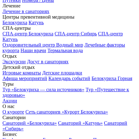
Путёвки
Номера / Цены
Лечение
Лечение в санаториях
Центры превентивной медицины
Белокуриха
Катунь
СПА-центры
СПА-центр Белокуриха
СПА-центр Сибирь
СПА-центр
Катунь
Оздоровительный центр Водный мир
Лечебные факторы
курорта
Наши врачи
Термальная вода
Отдых
Экскурсии
Досуг в санаториях
Детский отдых
Игровые комнаты
Детские площадки
Афиша мероприятий
Календарь событий
Белокуриха Горная
Туры
Тур «Белокуриха — сила источников»
Тур «Путешествие к
здоровью»
Акции
О нас
О курорте
Сеть санаториев «Курорт Белокуриха»
Санатории
Санаторий «Белокуриха»
Санаторий «Катунь»
Санаторий
«Сибирь»
Бизнес