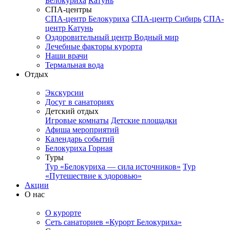
Белокуриха
Катунь
СПА-центры
СПА-центр Белокуриха
СПА-центр Сибирь
СПА-
центр Катунь
Оздоровительный центр Водный мир
Лечебные факторы курорта
Наши врачи
Термальная вода
Отдых
Экскурсии
Досуг в санаториях
Детский отдых
Игровые комнаты
Детские площадки
Афиша мероприятий
Календарь событий
Белокуриха Горная
Туры
Тур «Белокуриха — сила источников»
Тур
«Путешествие к здоровью»
Акции
О нас
О курорте
Сеть санаториев «Курорт Белокуриха»