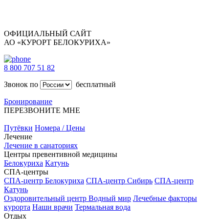
ОФИЦИАЛЬНЫЙ САЙТ
АО «КУРОРТ БЕЛОКУРИХА»
8 800 707 51 82
Звонок по
бесплатный
Бронирование
ПЕРЕЗВОНИТЕ МНЕ
Путёвки
Номера / Цены
Лечение
Лечение в санаториях
Центры превентивной медицины
Белокуриха
Катунь
СПА-центры
СПА-центр Белокуриха
СПА-центр Сибирь
СПА-центр
Катунь
Оздоровительный центр Водный мир
Лечебные факторы
курорта
Наши врачи
Термальная вода
Отдых