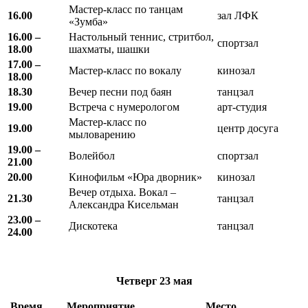
Мастер-класс по танцам
16.00
зал ЛФК
«Зумба»
16.00 –
Настольный теннис, стритбол,
спортзал
18.00
шахматы, шашки
17.00 –
Мастер-класс по вокалу
кинозал
18.00
18.30
Вечер песни под баян
танцзал
19.00
Встреча с нумерологом
арт-студия
Мастер-класс по
19.00
центр досуга
мыловарению
19.00 –
Волейбол
спортзал
21.00
20.00
Кинофильм «Юра дворник»
кинозал
Вечер отдыха. Вокал –
21.30
танцзал
Александра Кисельман
23.00 –
Дискотека
танцзал
24.00
Четверг
23 мая
Время
Мероприятие
Место