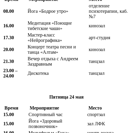
отделение
08.00
Йога «Бодрое утро»
психотерапии, каб.
№7
Медитация «Поющие
16.00
кинозал
тибетские чаши»
Мастер-класс
17.30
арт-студия
«Нейрографика»
Концерт театра песни и
20.00
кинозал
танца «Алтам»
Вечер отдыха с Андреем
21.30
танцзал
Заздравным
23.00 –
Дискотека
танцзал
24.00
Пятница
24 мая
Время
Мероприятие
Место
15.00
Спортивный час
спортзал
Йога «Здоровый
15.00
зал ЛФК
позвоночник»
16.00
Мультфильм «Бука»
центр досуга