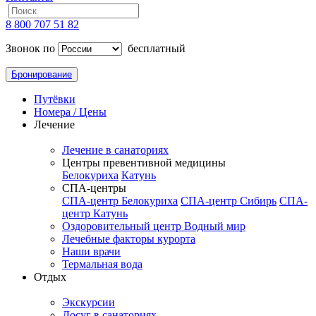
8 800 707 51 82
Звонок по
бесплатный
Бронирование
Путёвки
Номера / Цены
Лечение
Лечение в санаториях
Центры превентивной медицины
Белокуриха
Катунь
СПА-центры
СПА-центр Белокуриха
СПА-центр Сибирь
СПА-
центр Катунь
Оздоровительный центр Водный мир
Лечебные факторы курорта
Наши врачи
Термальная вода
Отдых
Экскурсии
Досуг в санаториях