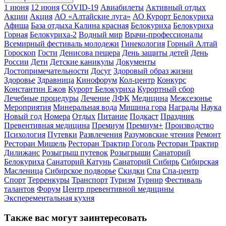
1 июня
12 июня
COVID-19
Авиабилеты
Активный отдых
Акции
Акция
АО «Алтайские луга»
АО Курорт Белокуриха
Афиша
База отдыха Калина красная
Белокуриха
Белокуриха
Горная
Белокуриха-2
Водный мир
Врачи-профессионалы
Всемирный фестиваль молодежи
Гинекология
Горный Алтай
Гороскоп
Гости
Денисова пещера
День защиты детей
День
России
Дети
Детские каникулы
Документы
Достопримечательности
Досуг
Здоровый образ жизни
Здоровье
Здравница
Кинофорум
Кол-центр
Конкурс
Константин Ежов
Курорт Белокуриха
Курортный сбор
Лечебные процедуры
Лечение
ЛФК
Медицина
Межсезонье
Мероприятия
Минеральная вода
Мишина гора
Награды
Наука
Новый год
Номера
Отдых
Питание
Подкаст
Праздник
Превентивная медицина
Премиум
Премиум+
Производство
Психология
Путевки
Развлечения
Разумовские чтения
Ремонт
Ресторан Мишель
Ресторан Трактир Гоголь
Ресторан Трактир
Дилижанс
Розыгрыш путевок
Розыгрыши
Санаторий
Белокуриха
Санаторий Катунь
Санаторий Сибирь
Сибирская
Масленица
Сибирское подворье
Скидки
Спа
Спа-центр
Спорт
Терренкуры
Транспорт
Туризм
Турнир
Фестиваль
талантов
Форум
Центр превентивной медицины
Эксперементальная кухня
Также вас могут заинтересовать