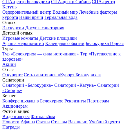
СПА-центр Белокуриха
СПА-центр Сибирь
СПА-центр
Катунь
Оздоровительный центр Водный мир
Лечебные факторы
курорта
Наши врачи
Термальная вода
Отдых
Экскурсии
Досуг в санаториях
Детский отдых
Игровые комнаты
Детские площадки
Афиша мероприятий
Календарь событий
Белокуриха Горная
Туры
Тур «Белокуриха — сила источников»
Тур «Путешествие к
здоровью»
Акции
О нас
О курорте
Сеть санаториев «Курорт Белокуриха»
Санатории
Санаторий «Белокуриха»
Санаторий «Катунь»
Санаторий
«Сибирь»
Бизнес
Конференц-залы в Белокурихе
Реквизиты
Партнерам
Акционерам
Фото и видео
Видеогалерея
Фотоальбом
Новости
Афиша
Статьи
Отзывы
Вакансии
Учебный центр
Награды