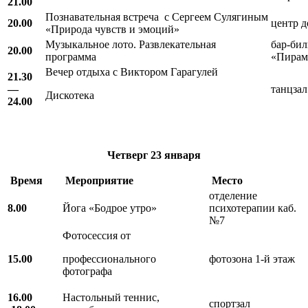
21.00
Познавательная встреча с Сергеем Сулягиным
20.00
центр д
«Природа чувств и эмоций»
Музыкальное лото. Развлекательная
бар-бил
20.00
программа
«Пирам
Вечер отдыха с Виктором Гарагулей
21.30
—
танцзал
Дискотека
24.00
Четверг
23 января
Время
Мероприятие
Место
отделение
8.00
Йога «Бодрое утро»
психотерапии каб.
№7
Фотосессия от
15.00
профессионального
фотозона 1-й этаж
фотографа
16.00
Настольный теннис,
спортзал