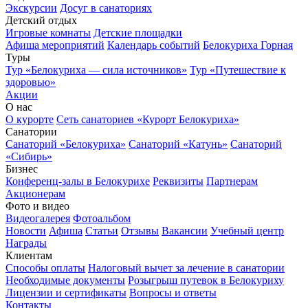
Экскурсии
Досуг в санаториях
Детский отдых
Игровые комнаты
Детские площадки
Афиша мероприятий
Календарь событий
Белокуриха Горная
Туры
Тур «Белокуриха — сила источников»
Тур «Путешествие к
здоровью»
Акции
О нас
О курорте
Сеть санаториев «Курорт Белокуриха»
Санатории
Санаторий «Белокуриха»
Санаторий «Катунь»
Санаторий
«Сибирь»
Бизнес
Конференц-залы в Белокурихе
Реквизиты
Партнерам
Акционерам
Фото и видео
Видеогалерея
Фотоальбом
Новости
Афиша
Статьи
Отзывы
Вакансии
Учебный центр
Награды
Клиентам
Способы оплаты
Налоговый вычет за лечение в санатории
Необходимые документы
Розыгрыш путевок в Белокуриху
Лицензии и сертификаты
Вопросы и ответы
Контакты