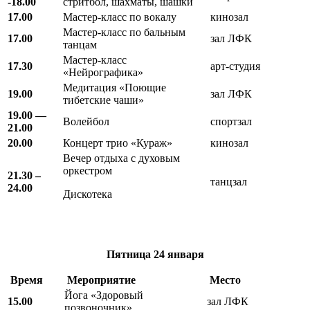
-18.00
стритбол, шахматы, шашки
17.00
Мастер-класс по вокалу
кинозал
Мастер-класс по бальным
17.00
зал ЛФК
танцам
Мастер-класс
17.30
арт-студия
«Нейрографика»
Медитация «Поющие
19.00
зал ЛФК
тибетские чаши»
19.00 —
Волейбол
спортзал
21.00
20.00
Концерт трио «Кураж»
кинозал
Вечер отдыха с духовым
оркестром
21.30 –
танцзал
24.00
Дискотека
Пятница
24 января
Время
Мероприятие
Место
Йога «Здоровый
15.00
зал ЛФК
позвоночник»