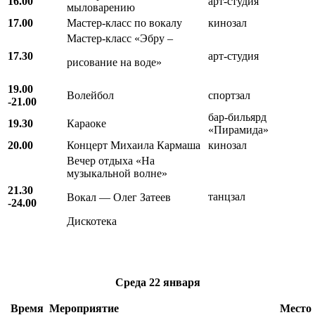
16.00
арт-студия
мыловарению
17.00
Мастер-класс по вокалу
кинозал
Мастер-класс «Эбру –
17.30
арт-студия
рисование на воде»
19.00
Волейбол
спортзал
-21.00
бар-бильярд
19.30
Караоке
«Пирамида»
20.00
Концерт Михаила Кармаша
кинозал
Вечер отдыха «На
музыкальной волне»
21.30
танцзал
Вокал — Олег Затеев
-24.00
Дискотека
Среда
22 января
Время
Мероприятие
Место