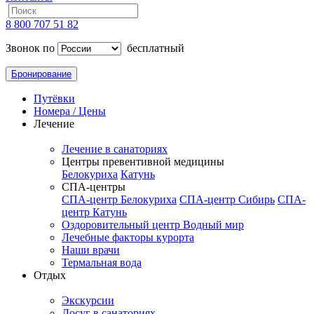
8 800 707 51 82
Звонок по
бесплатный
Бронирование
Путёвки
Номера / Цены
Лечение
Лечение в санаториях
Центры превентивной медицины
Белокуриха
Катунь
СПА-центры
СПА-центр Белокуриха
СПА-центр Сибирь
СПА-
центр Катунь
Оздоровительный центр Водный мир
Лечебные факторы курорта
Наши врачи
Термальная вода
Отдых
Экскурсии
Досуг в санаториях