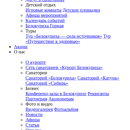
Детский отдых
Игровые комнаты
Детские площадки
Афиша мероприятий
Календарь событий
Белокуриха Горная
Туры
Тур «Белокуриха — сила источников»
Тур
«Путешествие к здоровью»
Акции
О нас
О курорте
Сеть санаториев «Курорт Белокуриха»
Санатории
Санаторий «Белокуриха»
Санаторий «Катунь»
Санаторий «Сибирь»
Бизнес
Конференц-залы в Белокурихе
Реквизиты
Партнерам
Акционерам
Фото и видео
Видеогалерея
Фотоальбом
Новости
Афиша
Статьи