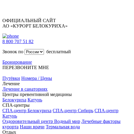
ОФИЦИАЛЬНЫЙ САЙТ
АО «КУРОРТ БЕЛОКУРИХА»
8 800 707 51 82
Звонок по
бесплатный
Бронирование
ПЕРЕЗВОНИТЕ МНЕ
Путёвки
Номера / Цены
Лечение
Лечение в санаториях
Центры превентивной медицины
Белокуриха
Катунь
СПА-центры
СПА-центр Белокуриха
СПА-центр Сибирь
СПА-центр
Катунь
Оздоровительный центр Водный мир
Лечебные факторы
курорта
Наши врачи
Термальная вода
Отдых