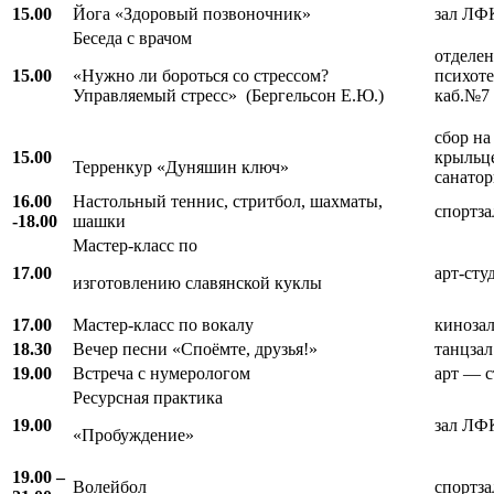
15.00
Йога «Здоровый позвоночник»
зал ЛФ
Беседа с врачом
отделе
15.00
«Нужно ли бороться со стрессом?
психот
Управляемый стресс» (Бергельсон Е.Ю.)
каб.№7
сбор на
15.00
крыльц
Терренкур «Дуняшин ключ»
санатор
16.00
Настольный теннис, стритбол, шахматы,
спортза
-18.00
шашки
Мастер-класс по
17.00
арт-сту
изготовлению славянской куклы
17.00
Мастер-класс по вокалу
киноза
18.30
Вечер песни «Споёмте, друзья!»
танцзал
19.00
Встреча с нумерологом
арт — с
Ресурсная практика
19.00
зал ЛФ
«Пробуждение»
19.00 –
Волейбол
спортза