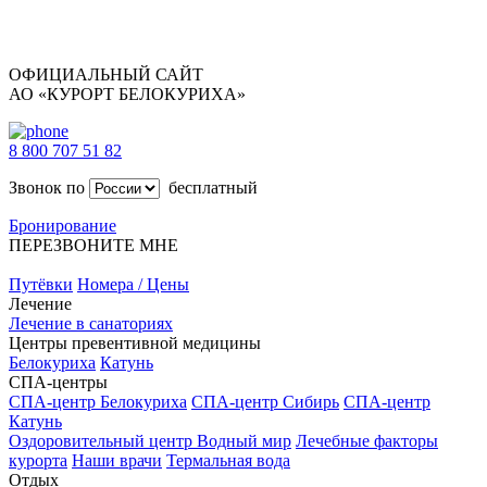
ОФИЦИАЛЬНЫЙ САЙТ
АО «КУРОРТ БЕЛОКУРИХА»
8 800 707 51 82
Звонок по
бесплатный
Бронирование
ПЕРЕЗВОНИТЕ МНЕ
Путёвки
Номера / Цены
Лечение
Лечение в санаториях
Центры превентивной медицины
Белокуриха
Катунь
СПА-центры
СПА-центр Белокуриха
СПА-центр Сибирь
СПА-центр
Катунь
Оздоровительный центр Водный мир
Лечебные факторы
курорта
Наши врачи
Термальная вода
Отдых