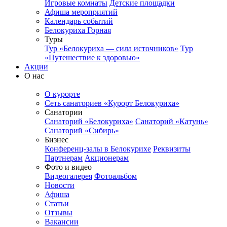
Игровые комнаты
Детские площадки
Афиша мероприятий
Календарь событий
Белокуриха Горная
Туры
Тур «Белокуриха — сила источников»
Тур
«Путешествие к здоровью»
Акции
О нас
О курорте
Сеть санаториев «Курорт Белокуриха»
Санатории
Санаторий «Белокуриха»
Санаторий «Катунь»
Санаторий «Сибирь»
Бизнес
Конференц-залы в Белокурихе
Реквизиты
Партнерам
Акционерам
Фото и видео
Видеогалерея
Фотоальбом
Новости
Афиша
Статьи
Отзывы
Вакансии