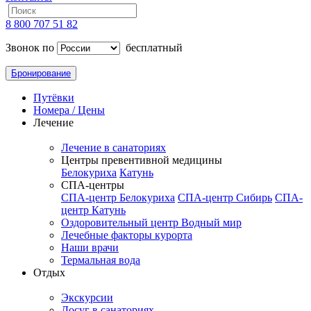
8 800 707 51 82
Звонок по
бесплатный
Бронирование
Путёвки
Номера / Цены
Лечение
Лечение в санаториях
Центры превентивной медицины
Белокуриха
Катунь
СПА-центры
СПА-центр Белокуриха
СПА-центр Сибирь
СПА-
центр Катунь
Оздоровительный центр Водный мир
Лечебные факторы курорта
Наши врачи
Термальная вода
Отдых
Экскурсии
Досуг в санаториях