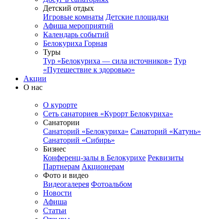
Детский отдых
Игровые комнаты
Детские площадки
Афиша мероприятий
Календарь событий
Белокуриха Горная
Туры
Тур «Белокуриха — сила источников»
Тур
«Путешествие к здоровью»
Акции
О нас
О курорте
Сеть санаториев «Курорт Белокуриха»
Санатории
Санаторий «Белокуриха»
Санаторий «Катунь»
Санаторий «Сибирь»
Бизнес
Конференц-залы в Белокурихе
Реквизиты
Партнерам
Акционерам
Фото и видео
Видеогалерея
Фотоальбом
Новости
Афиша
Статьи