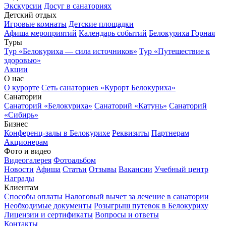
Экскурсии
Досуг в санаториях
Детский отдых
Игровые комнаты
Детские площадки
Афиша мероприятий
Календарь событий
Белокуриха Горная
Туры
Тур «Белокуриха — сила источников»
Тур «Путешествие к
здоровью»
Акции
О нас
О курорте
Сеть санаториев «Курорт Белокуриха»
Санатории
Санаторий «Белокуриха»
Санаторий «Катунь»
Санаторий
«Сибирь»
Бизнес
Конференц-залы в Белокурихе
Реквизиты
Партнерам
Акционерам
Фото и видео
Видеогалерея
Фотоальбом
Новости
Афиша
Статьи
Отзывы
Вакансии
Учебный центр
Награды
Клиентам
Способы оплаты
Налоговый вычет за лечение в санатории
Необходимые документы
Розыгрыш путевок в Белокуриху
Лицензии и сертификаты
Вопросы и ответы
Контакты