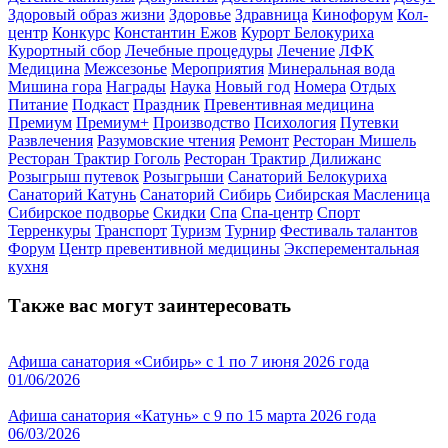
Здоровый образ жизни
Здоровье
Здравница
Кинофорум
Кол-
центр
Конкурс
Константин Ежов
Курорт Белокуриха
Курортный сбор
Лечебные процедуры
Лечение
ЛФК
Медицина
Межсезонье
Мероприятия
Минеральная вода
Мишина гора
Награды
Наука
Новый год
Номера
Отдых
Питание
Подкаст
Праздник
Превентивная медицина
Премиум
Премиум+
Производство
Психология
Путевки
Развлечения
Разумовские чтения
Ремонт
Ресторан Мишель
Ресторан Трактир Гоголь
Ресторан Трактир Дилижанс
Розыгрыш путевок
Розыгрыши
Санаторий Белокуриха
Санаторий Катунь
Санаторий Сибирь
Сибирская Масленица
Сибирское подворье
Скидки
Спа
Спа-центр
Спорт
Терренкуры
Транспорт
Туризм
Турнир
Фестиваль талантов
Форум
Центр превентивной медицины
Эксперементальная
кухня
Также вас могут заинтересовать
Афиша санатория «Сибирь» с 1 по 7 июня 2026 года
01/06/2026
Афиша санатория «Катунь» с 9 по 15 марта 2026 года
06/03/2026