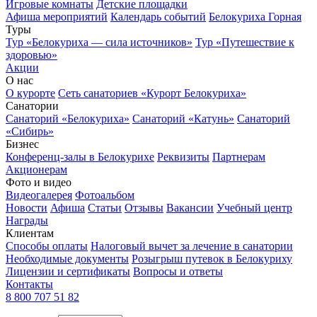
Игровые комнаты
Детские площадки
Афиша мероприятий
Календарь событий
Белокуриха Горная
Туры
Тур «Белокуриха — сила источников»
Тур «Путешествие к
здоровью»
Акции
О нас
О курорте
Сеть санаториев «Курорт Белокуриха»
Санатории
Санаторий «Белокуриха»
Санаторий «Катунь»
Санаторий
«Сибирь»
Бизнес
Конференц-залы в Белокурихе
Реквизиты
Партнерам
Акционерам
Фото и видео
Видеогалерея
Фотоальбом
Новости
Афиша
Статьи
Отзывы
Вакансии
Учебный центр
Награды
Клиентам
Способы оплаты
Налоговый вычет за лечение в санатории
Необходимые документы
Розыгрыш путевок в Белокуриху
Лицензии и сертификаты
Вопросы и ответы
Контакты
8 800 707 51 82