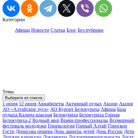
Категории
Афиша
Новости
Статьи
Блог
Без рубрики
Темы
Выберите из списка
1 июня
12 июня
Авиабилеты
Активный отдых
Акции
Акция
АО «Алтайские луга»
АО Курорт Белокуриха
Афиша
База
отдыха Калина красная
Белокуриха
Белокуриха Горная
Белокуриха-2
Водный мир
Врачи-профессионалы
Всемирный
фестиваль молодежи
Гинекология
Горный Алтай
Гороскоп
Гости
Денисова пещера
День защиты детей
День России
Дети
Детские каникулы
Документы
Достопримечательности
Досуг