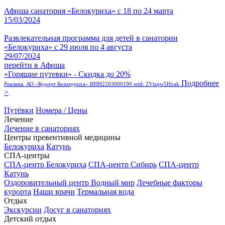
Афиша санатория «Белокуриха» с 18 по 24 марта
15/03/2024
Развлекательная программа для детей в санатории
«Белокуриха» с 29 июля по 4 августа
29/07/2024
перейти в Афиша
«Горящие путевки» - Скидка до 20%
Подробнее
Реклама. АО «Курорт Белокуриха» ИНН2203000190 erid: 2Vtzqw5Hxak
>
Путёвки
Номера / Цены
Лечение
Лечение в санаториях
Центры превентивной медицины
Белокуриха
Катунь
СПА-центры
СПА-центр Белокуриха
СПА-центр Сибирь
СПА-центр
Катунь
Оздоровительный центр Водный мир
Лечебные факторы
курорта
Наши врачи
Термальная вода
Отдых
Экскурсии
Досуг в санаториях
Детский отдых