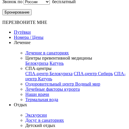
Звонок по
бесплатный
Бронирование
ПЕРЕЗВОНИТЕ МНЕ
Путёвки
Номера / Цены
Лечение
Лечение в санаториях
Центры превентивной медицины
Белокуриха
Катунь
СПА-центры
СПА-центр Белокуриха
СПА-центр Сибирь
СПА-
центр Катунь
Оздоровительный центр Водный мир
Лечебные факторы курорта
Наши врачи
Термальная вода
Отдых
Экскурсии
Досуг в санаториях
Детский отдых