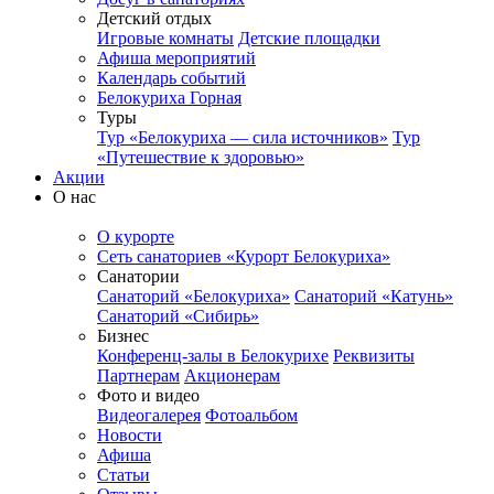
Детский отдых
Игровые комнаты
Детские площадки
Афиша мероприятий
Календарь событий
Белокуриха Горная
Туры
Тур «Белокуриха — сила источников»
Тур
«Путешествие к здоровью»
Акции
О нас
О курорте
Сеть санаториев «Курорт Белокуриха»
Санатории
Санаторий «Белокуриха»
Санаторий «Катунь»
Санаторий «Сибирь»
Бизнес
Конференц-залы в Белокурихе
Реквизиты
Партнерам
Акционерам
Фото и видео
Видеогалерея
Фотоальбом
Новости
Афиша
Статьи