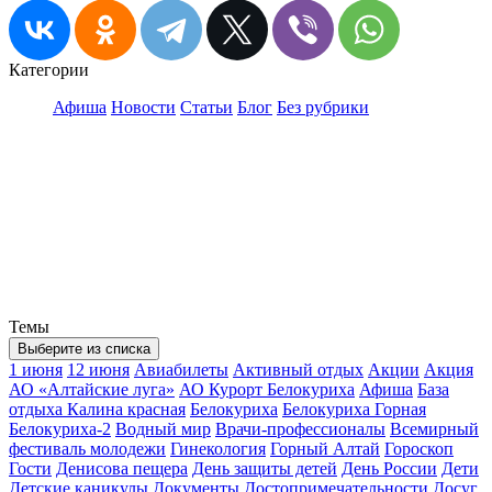
Категории
Афиша
Новости
Статьи
Блог
Без рубрики
Темы
Выберите из списка
1 июня
12 июня
Авиабилеты
Активный отдых
Акции
Акция
АО «Алтайские луга»
АО Курорт Белокуриха
Афиша
База
отдыха Калина красная
Белокуриха
Белокуриха Горная
Белокуриха-2
Водный мир
Врачи-профессионалы
Всемирный
фестиваль молодежи
Гинекология
Горный Алтай
Гороскоп
Гости
Денисова пещера
День защиты детей
День России
Дети
Детские каникулы
Документы
Достопримечательности
Досуг