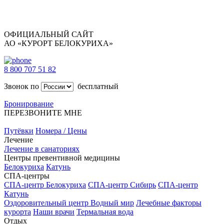
ОФИЦИАЛЬНЫЙ САЙТ
АО «КУРОРТ БЕЛОКУРИХА»
8 800 707 51 82
Звонок по
бесплатный
Бронирование
ПЕРЕЗВОНИТЕ МНЕ
Путёвки
Номера / Цены
Лечение
Лечение в санаториях
Центры превентивной медицины
Белокуриха
Катунь
СПА-центры
СПА-центр Белокуриха
СПА-центр Сибирь
СПА-центр
Катунь
Оздоровительный центр Водный мир
Лечебные факторы
курорта
Наши врачи
Термальная вода
Отдых