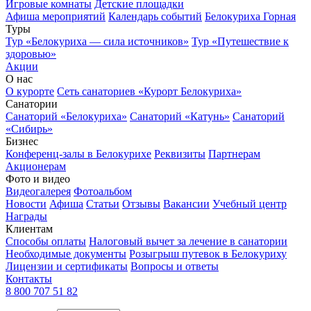
Игровые комнаты
Детские площадки
Афиша мероприятий
Календарь событий
Белокуриха Горная
Туры
Тур «Белокуриха — сила источников»
Тур «Путешествие к
здоровью»
Акции
О нас
О курорте
Сеть санаториев «Курорт Белокуриха»
Санатории
Санаторий «Белокуриха»
Санаторий «Катунь»
Санаторий
«Сибирь»
Бизнес
Конференц-залы в Белокурихе
Реквизиты
Партнерам
Акционерам
Фото и видео
Видеогалерея
Фотоальбом
Новости
Афиша
Статьи
Отзывы
Вакансии
Учебный центр
Награды
Клиентам
Способы оплаты
Налоговый вычет за лечение в санатории
Необходимые документы
Розыгрыш путевок в Белокуриху
Лицензии и сертификаты
Вопросы и ответы
Контакты
8 800 707 51 82