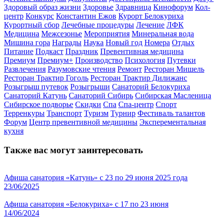
Здоровый образ жизни
Здоровье
Здравница
Кинофорум
Кол-
центр
Конкурс
Константин Ежов
Курорт Белокуриха
Курортный сбор
Лечебные процедуры
Лечение
ЛФК
Медицина
Межсезонье
Мероприятия
Минеральная вода
Мишина гора
Награды
Наука
Новый год
Номера
Отдых
Питание
Подкаст
Праздник
Превентивная медицина
Премиум
Премиум+
Производство
Психология
Путевки
Развлечения
Разумовские чтения
Ремонт
Ресторан Мишель
Ресторан Трактир Гоголь
Ресторан Трактир Дилижанс
Розыгрыш путевок
Розыгрыши
Санаторий Белокуриха
Санаторий Катунь
Санаторий Сибирь
Сибирская Масленица
Сибирское подворье
Скидки
Спа
Спа-центр
Спорт
Терренкуры
Транспорт
Туризм
Турнир
Фестиваль талантов
Форум
Центр превентивной медицины
Эксперементальная
кухня
Также вас могут заинтересовать
Афиша санатория «Катунь» с 23 по 29 июня 2025 года
23/06/2025
Афиша санатория «Белокуриха» с 17 по 23 июня
14/06/2024