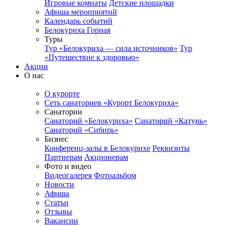
Игровые комнаты
Детские площадки
Афиша мероприятий
Календарь событий
Белокуриха Горная
Туры
Тур «Белокуриха — сила источников»
Тур
«Путешествие к здоровью»
Акции
О нас
О курорте
Сеть санаториев «Курорт Белокуриха»
Санатории
Санаторий «Белокуриха»
Санаторий «Катунь»
Санаторий «Сибирь»
Бизнес
Конференц-залы в Белокурихе
Реквизиты
Партнерам
Акционерам
Фото и видео
Видеогалерея
Фотоальбом
Новости
Афиша
Статьи
Отзывы
Вакансии