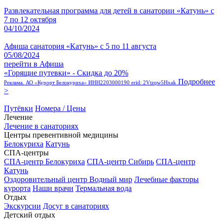
Развлекательная программа для детей в санатории «Катунь» с
7 по 12 октября
04/10/2024
Афиша санатория «Катунь» с 5 по 11 августа
05/08/2024
перейти в Афиша
«Горящие путевки» - Скидка до 20%
Подробнее
Реклама. АО «Курорт Белокуриха» ИНН2203000190 erid: 2Vtzqw5Hxak
>
Путёвки
Номера / Цены
Лечение
Лечение в санаториях
Центры превентивной медицины
Белокуриха
Катунь
СПА-центры
СПА-центр Белокуриха
СПА-центр Сибирь
СПА-центр
Катунь
Оздоровительный центр Водный мир
Лечебные факторы
курорта
Наши врачи
Термальная вода
Отдых
Экскурсии
Досуг в санаториях
Детский отдых