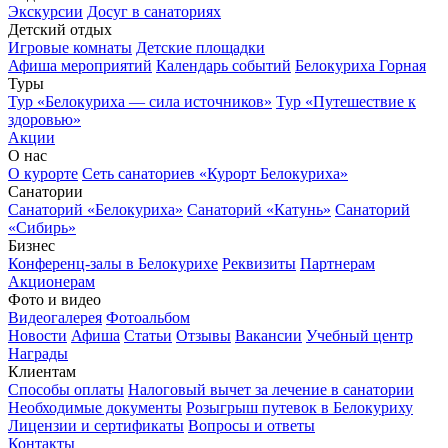
Экскурсии
Досуг в санаториях
Детский отдых
Игровые комнаты
Детские площадки
Афиша мероприятий
Календарь событий
Белокуриха Горная
Туры
Тур «Белокуриха — сила источников»
Тур «Путешествие к
здоровью»
Акции
О нас
О курорте
Сеть санаториев «Курорт Белокуриха»
Санатории
Санаторий «Белокуриха»
Санаторий «Катунь»
Санаторий
«Сибирь»
Бизнес
Конференц-залы в Белокурихе
Реквизиты
Партнерам
Акционерам
Фото и видео
Видеогалерея
Фотоальбом
Новости
Афиша
Статьи
Отзывы
Вакансии
Учебный центр
Награды
Клиентам
Способы оплаты
Налоговый вычет за лечение в санатории
Необходимые документы
Розыгрыш путевок в Белокуриху
Лицензии и сертификаты
Вопросы и ответы
Контакты