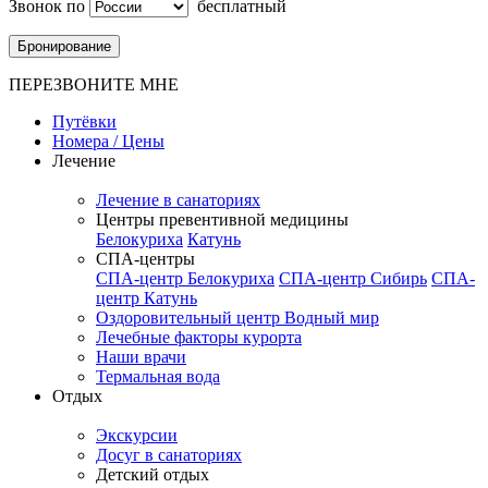
Звонок по
бесплатный
Бронирование
ПЕРЕЗВОНИТЕ МНЕ
Путёвки
Номера / Цены
Лечение
Лечение в санаториях
Центры превентивной медицины
Белокуриха
Катунь
СПА-центры
СПА-центр Белокуриха
СПА-центр Сибирь
СПА-
центр Катунь
Оздоровительный центр Водный мир
Лечебные факторы курорта
Наши врачи
Термальная вода
Отдых
Экскурсии
Досуг в санаториях
Детский отдых