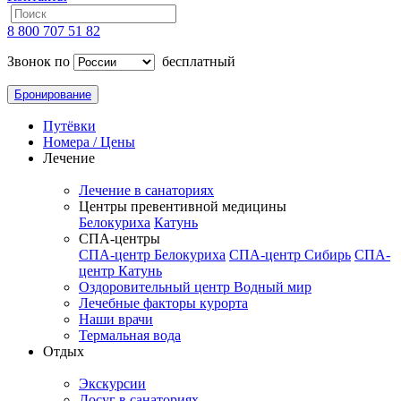
8 800 707 51 82
Звонок по
бесплатный
Бронирование
Путёвки
Номера / Цены
Лечение
Лечение в санаториях
Центры превентивной медицины
Белокуриха
Катунь
СПА-центры
СПА-центр Белокуриха
СПА-центр Сибирь
СПА-
центр Катунь
Оздоровительный центр Водный мир
Лечебные факторы курорта
Наши врачи
Термальная вода
Отдых
Экскурсии
Досуг в санаториях