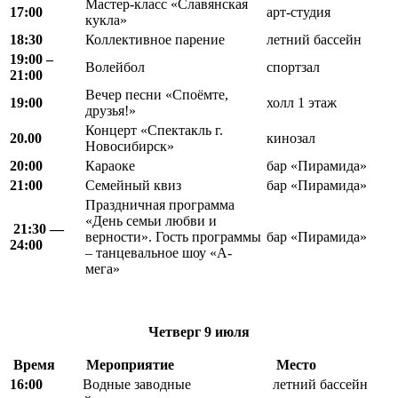
Мастер-класс «Славянская
17:00
арт-студия
кукла»
18:30
Коллективное парение
летний бассейн
19:00 –
Волейбол
спортзал
21:00
Вечер песни «Споёмте,
19:00
холл 1 этаж
друзья!»
Концерт «Спектакль г.
20.00
кинозал
Новосибирск»
20:00
Караоке
бар «Пирамида»
21:00
Семейный квиз
бар «Пирамида»
Праздничная программа
«День семьи любви и
21:30 —
верности». Гость программы
бар «Пирамида»
24:00
– танцевальное шоу «А-
мега»
Четверг
9 июля
Время
Мероприятие
Место
16:00
Водные заводные
летний бассейн