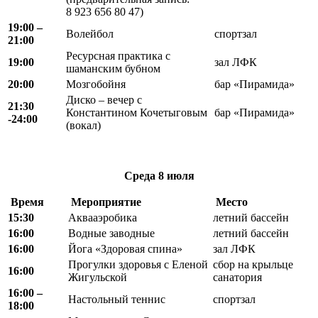
8 923 656 80 47)
19:00 –
Волейбол
спортзал
21:00
Ресурсная практика с
19:00
зал ЛФК
шаманским бубном
20:00
Мозгобойня
бар «Пирамида»
Диско – вечер с
21:30
Константином Кочетыговым
бар «Пирамида»
-24:00
(вокал)
Среда
8 июля
В
ремя
Мероприятие
Место
15:30
Аквааэробика
летний бассейн
16:00
Водные заводные
летний бассейн
16:00
Йога «Здоровая спина»
зал ЛФК
Прогулки здоровья с Еленой
сбор на крыльце
16:00
Жигульской
санатория
16:00 –
Настольный теннис
спортзал
18:00