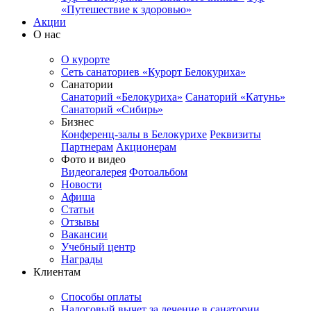
«Путешествие к здоровью»
Акции
О нас
О курорте
Сеть санаториев «Курорт Белокуриха»
Санатории
Санаторий «Белокуриха»
Санаторий «Катунь»
Санаторий «Сибирь»
Бизнес
Конференц-залы в Белокурихе
Реквизиты
Партнерам
Акционерам
Фото и видео
Видеогалерея
Фотоальбом
Новости
Афиша
Статьи
Отзывы
Вакансии
Учебный центр
Награды
Клиентам
Способы оплаты
Налоговый вычет за лечение в санатории