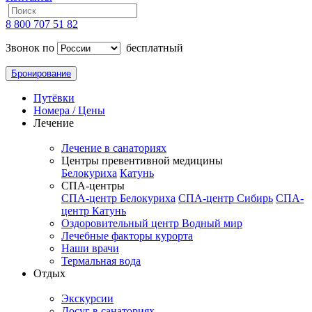
8 800 707 51 82
Звонок по
бесплатный
Бронирование
Путёвки
Номера / Цены
Лечение
Лечение в санаториях
Центры превентивной медицины
Белокуриха
Катунь
СПА-центры
СПА-центр Белокуриха
СПА-центр Сибирь
СПА-
центр Катунь
Оздоровительный центр Водный мир
Лечебные факторы курорта
Наши врачи
Термальная вода
Отдых
Экскурсии
Досуг в санаториях