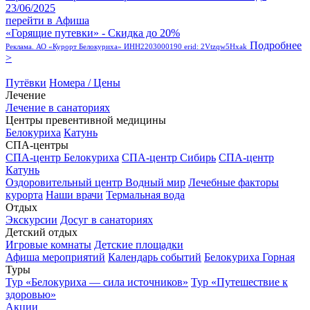
23/06/2025
перейти в Афиша
«Горящие путевки» - Скидка до 20%
Подробнее
Реклама. АО «Курорт Белокуриха» ИНН2203000190 erid: 2Vtzqw5Hxak
>
Путёвки
Номера / Цены
Лечение
Лечение в санаториях
Центры превентивной медицины
Белокуриха
Катунь
СПА-центры
СПА-центр Белокуриха
СПА-центр Сибирь
СПА-центр
Катунь
Оздоровительный центр Водный мир
Лечебные факторы
курорта
Наши врачи
Термальная вода
Отдых
Экскурсии
Досуг в санаториях
Детский отдых
Игровые комнаты
Детские площадки
Афиша мероприятий
Календарь событий
Белокуриха Горная
Туры
Тур «Белокуриха — сила источников»
Тур «Путешествие к
здоровью»
Акции