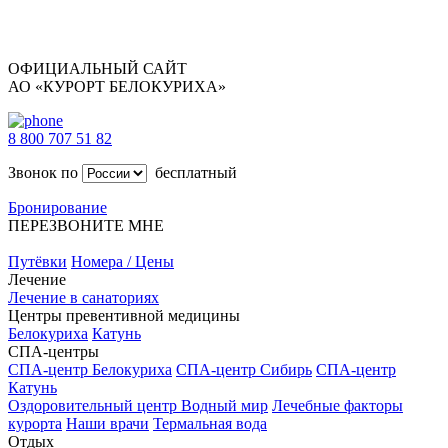
ОФИЦИАЛЬНЫЙ САЙТ
АО «КУРОРТ БЕЛОКУРИХА»
8 800 707 51 82
Звонок по
бесплатный
Бронирование
ПЕРЕЗВОНИТЕ МНЕ
Путёвки
Номера / Цены
Лечение
Лечение в санаториях
Центры превентивной медицины
Белокуриха
Катунь
СПА-центры
СПА-центр Белокуриха
СПА-центр Сибирь
СПА-центр
Катунь
Оздоровительный центр Водный мир
Лечебные факторы
курорта
Наши врачи
Термальная вода
Отдых