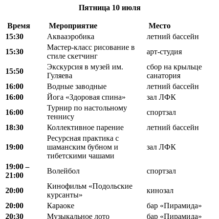
Пятница
10 июля
Время
Мероприятие
Место
15:30
Аквааэробика
летний бассейн
Мастер-класс рисование в
15:30
арт-студия
стиле скетчинг
Экскурсия в музей им.
сбор на крыльце
15:50
Гуляева
санатория
16:00
Водные заводные
летний бассейн
16:00
Йога «Здоровая спина»
зал ЛФК
Турнир по настольному
16:00
спортзал
теннису
18:30
Коллективное парение
летний бассейн
Ресурсная практика с
19:00
шаманским бубном и
зал ЛФК
тибетскими чашами
19:00 –
Волейбол
спортзал
21:00
Кинофильм «Подольские
20:00
кинозал
курсанты»
20:00
Караоке
бар «Пирамида»
20:30
Музыкальное лото
бар «Пирамида»