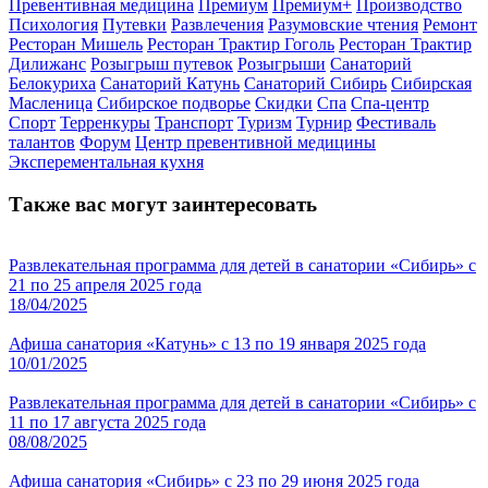
Превентивная медицина
Премиум
Премиум+
Производство
Психология
Путевки
Развлечения
Разумовские чтения
Ремонт
Ресторан Мишель
Ресторан Трактир Гоголь
Ресторан Трактир
Дилижанс
Розыгрыш путевок
Розыгрыши
Санаторий
Белокуриха
Санаторий Катунь
Санаторий Сибирь
Сибирская
Масленица
Сибирское подворье
Скидки
Спа
Спа-центр
Спорт
Терренкуры
Транспорт
Туризм
Турнир
Фестиваль
талантов
Форум
Центр превентивной медицины
Эксперементальная кухня
Также вас могут заинтересовать
Развлекательная программа для детей в санатории «Сибирь» с
21 по 25 апреля 2025 года
18/04/2025
Афиша санатория «Катунь» с 13 по 19 января 2025 года
10/01/2025
Развлекательная программа для детей в санатории «Сибирь» с
11 по 17 августа 2025 года
08/08/2025
Афиша санатория «Сибирь» с 23 по 29 июня 2025 года