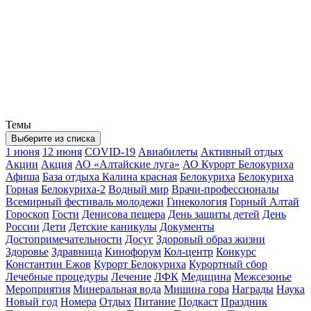
Темы
Выберите из списка
1 июня
12 июня
COVID-19
Авиабилеты
Активный отдых
Акции
Акция
АО «Алтайские луга»
АО Курорт Белокуриха
Афиша
База отдыха Калина красная
Белокуриха
Белокуриха
Горная
Белокуриха-2
Водный мир
Врачи-профессионалы
Всемирный фестиваль молодежи
Гинекология
Горный Алтай
Гороскоп
Гости
Денисова пещера
День защиты детей
День
России
Дети
Детские каникулы
Документы
Достопримечательности
Досуг
Здоровый образ жизни
Здоровье
Здравница
Кинофорум
Кол-центр
Конкурс
Константин Ежов
Курорт Белокуриха
Курортный сбор
Лечебные процедуры
Лечение
ЛФК
Медицина
Межсезонье
Мероприятия
Минеральная вода
Мишина гора
Награды
Наука
Новый год
Номера
Отдых
Питание
Подкаст
Праздник