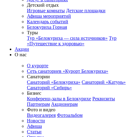
Детский отдых
Игровые комнаты
Детские площадки
Афиша мероприятий
Календарь событий
Белокуриха Горная
Туры
Тур «Белокуриха — сила источников»
Тур
«Путешествие к здоровью»
Акции
О нас
О курорте
Сеть санаториев «Курорт Белокуриха»
Санатории
Санаторий «Белокуриха»
Санаторий «Катунь»
Санаторий «Сибирь»
Бизнес
Конференц-залы в Белокурихе
Реквизиты
Партнерам
Акционерам
Фото и видео
Видеогалерея
Фотоальбом
Новости
Афиша
Статьи