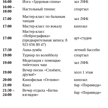
16:00
Йога «Здоровая спина»
зал ЛФК
16:00 –
Настольный теннис
спортзал
18:00
Мастер-класс по бальным
17.00
зал ЛФК
танцам
17:00
Мастер-класс по вокалу
кинозал
Мастер-класс
«Нейрографика»
17:00
арт-студия
(предварительная запись: 8
923 656 80 47)
17:30
Аква-зумба
летний бассейн
19:00
Турнир по волейболу
спортзал
Медитация с помощью
19:00
зал ЛФК
тибетских чаш
Вечер песни «Споёмте,
19:00
холл 1 этаж
друзья!»
20:00
Кинофильм «Огниво»
кинозал
21:00
Квиз
бар «Пирамида»
21:30 –
Вечер отдыха «Битва
бар «Пирамида»
24:00
взглядов»