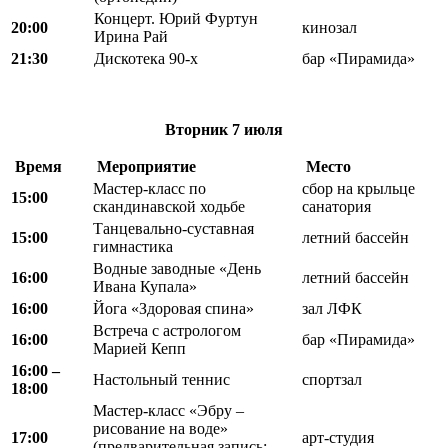
Концерт. Юрий Фуртун
20:00
кинозал
Ирина Рай
21:30
Дискотека 90-х
бар «Пирамида»
Вторник
7 июля
Время
Мероприятие
Место
Мастер-класс по
сбор на крыльце
15:00
скандинавской ходьбе
санатория
Танцевально-суставная
15:00
летний бассейн
гимнастика
Водные заводные «День
16:00
летний бассейн
Ивана Купала»
16:00
Йога «Здоровая спина»
зал ЛФК
Встреча с астрологом
16:00
бар «Пирамида»
Марией Кепп
16:00 –
Настольный теннис
спортзал
18:00
Мастер-класс «Эбру –
рисование на воде»
17:00
арт-студия
(предварительная запись: