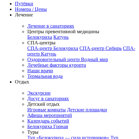
Путёвки
Номера / Цены
Лечение
Лечение в санаториях
Центры превентивной медицины
Белокуриха
Катунь
СПА-центры
СПА-центр Белокуриха
СПА-центр Сибирь
СПА-
центр Катунь
Оздоровительный центр Водный мир
Лечебные факторы курорта
Наши врачи
Термальная вода
Отдых
Экскурсии
Досуг в санаториях
Детский отдых
Игровые комнаты
Детские площадки
Афиша мероприятий
Календарь событий
Белокуриха Горная
Туры
Тур «Белокуриха — сила источников»
Тур