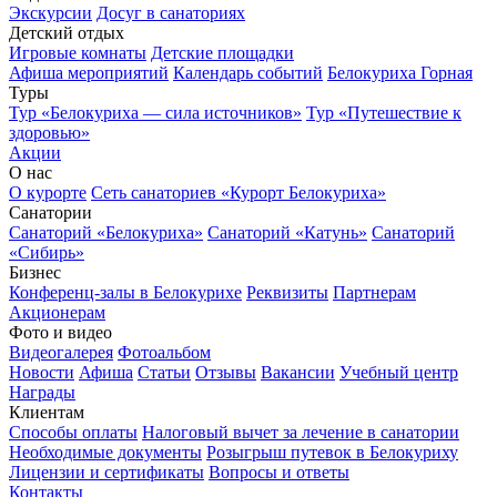
Экскурсии
Досуг в санаториях
Детский отдых
Игровые комнаты
Детские площадки
Афиша мероприятий
Календарь событий
Белокуриха Горная
Туры
Тур «Белокуриха — сила источников»
Тур «Путешествие к
здоровью»
Акции
О нас
О курорте
Сеть санаториев «Курорт Белокуриха»
Санатории
Санаторий «Белокуриха»
Санаторий «Катунь»
Санаторий
«Сибирь»
Бизнес
Конференц-залы в Белокурихе
Реквизиты
Партнерам
Акционерам
Фото и видео
Видеогалерея
Фотоальбом
Новости
Афиша
Статьи
Отзывы
Вакансии
Учебный центр
Награды
Клиентам
Способы оплаты
Налоговый вычет за лечение в санатории
Необходимые документы
Розыгрыш путевок в Белокуриху
Лицензии и сертификаты
Вопросы и ответы
Контакты