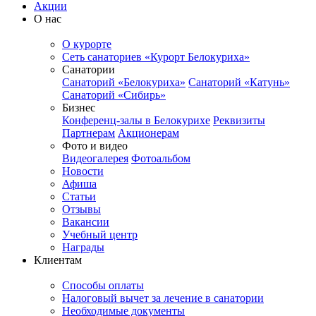
Акции
О нас
О курорте
Сеть санаториев «Курорт Белокуриха»
Санатории
Санаторий «Белокуриха»
Санаторий «Катунь»
Санаторий «Сибирь»
Бизнес
Конференц-залы в Белокурихе
Реквизиты
Партнерам
Акционерам
Фото и видео
Видеогалерея
Фотоальбом
Новости
Афиша
Статьи
Отзывы
Вакансии
Учебный центр
Награды
Клиентам
Способы оплаты
Налоговый вычет за лечение в санатории
Необходимые документы