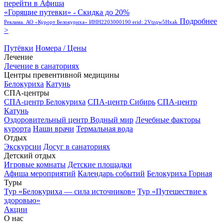
перейти в Афиша
«Горящие путевки» - Скидка до 20%
Подробнее
Реклама. АО «Курорт Белокуриха» ИНН2203000190 erid: 2Vtzqw5Hxak
>
Путёвки
Номера / Цены
Лечение
Лечение в санаториях
Центры превентивной медицины
Белокуриха
Катунь
СПА-центры
СПА-центр Белокуриха
СПА-центр Сибирь
СПА-центр
Катунь
Оздоровительный центр Водный мир
Лечебные факторы
курорта
Наши врачи
Термальная вода
Отдых
Экскурсии
Досуг в санаториях
Детский отдых
Игровые комнаты
Детские площадки
Афиша мероприятий
Календарь событий
Белокуриха Горная
Туры
Тур «Белокуриха — сила источников»
Тур «Путешествие к
здоровью»
Акции
О нас