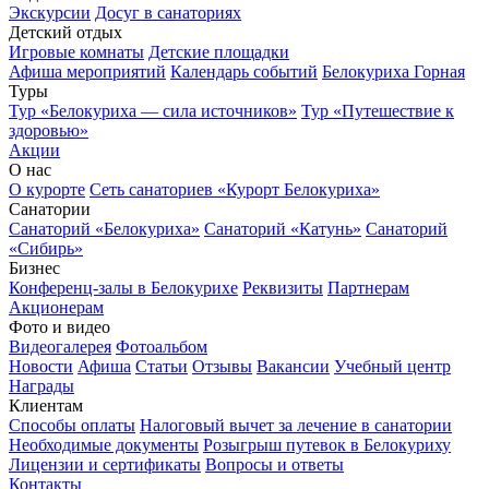
Экскурсии
Досуг в санаториях
Детский отдых
Игровые комнаты
Детские площадки
Афиша мероприятий
Календарь событий
Белокуриха Горная
Туры
Тур «Белокуриха — сила источников»
Тур «Путешествие к
здоровью»
Акции
О нас
О курорте
Сеть санаториев «Курорт Белокуриха»
Санатории
Санаторий «Белокуриха»
Санаторий «Катунь»
Санаторий
«Сибирь»
Бизнес
Конференц-залы в Белокурихе
Реквизиты
Партнерам
Акционерам
Фото и видео
Видеогалерея
Фотоальбом
Новости
Афиша
Статьи
Отзывы
Вакансии
Учебный центр
Награды
Клиентам
Способы оплаты
Налоговый вычет за лечение в санатории
Необходимые документы
Розыгрыш путевок в Белокуриху
Лицензии и сертификаты
Вопросы и ответы
Контакты