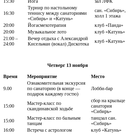
15:30
Йога
зал ЛФК
Турнир по настольному
сан. «Сибирь»,
16:30
теннису между санаториями
холл 1 этажа
«Сибирь» и «Катунь»
20:00
Йогасмехотерапия
клуб «Панда»
20:00
Музыкальное лото
клуб «Катунь»
21:00 –
Вечер отдыха с Александрой
клуб «Катунь»
24:00
Кисельман (вокал) Дискотека
Четверг
13 ноября
Время
Мероприятие
Место
Ознакомительная экскурсия
9.00
по санаторию (в конце —
Лобби-бар
подарок каждому гостю)
сбор на крыльце
Мастер-класс по
15:00
санатория
скандинавской ходьбе
«Сибирь»
Мастер-класс по бальным
танцзал сан.
15:00
танцам
«Сибирь»
16:00
Встреча с астрологом
клуб «Катунь»