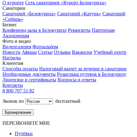
О курорте
Сеть санаториев «Курорт Белокуриха»
Санатории
Санаторий «Белокуриха»
Санаторий «Катунь»
Санаторий
«Сибирь»
Бизнес
Конференц-залы в Белокурихе
Реквизиты
Партнерам
Акционерам
Фото и видео
Видеогалерея
Фотоальбом
Новости
Афиша
Статьи
Отзывы
Вакансии
Учебный центр
Награды
Клиентам
Способы оплаты
Налоговый вычет за лечение в санатории
Необходимые документы
Розыгрыш путевок в Белокуриху
Лицензии и сертификаты
Вопросы и ответы
Контакты
8 800 707 51 82
Звонок по
бесплатный
Бронирование
ПЕРЕЗВОНИТЕ МНЕ
Путёвки