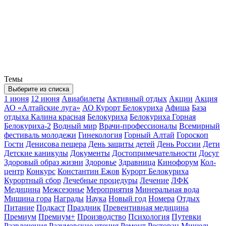
Темы
Выберите из списка
1 июня
12 июня
Авиабилеты
Активный отдых
Акции
Акция
АО «Алтайские луга»
АО Курорт Белокуриха
Афиша
База
отдыха Калина красная
Белокуриха
Белокуриха Горная
Белокуриха-2
Водный мир
Врачи-профессионалы
Всемирный
фестиваль молодежи
Гинекология
Горный Алтай
Гороскоп
Гости
Денисова пещера
День защиты детей
День России
Дети
Детские каникулы
Документы
Достопримечательности
Досуг
Здоровый образ жизни
Здоровье
Здравница
Кинофорум
Кол-
центр
Конкурс
Константин Ежов
Курорт Белокуриха
Курортный сбор
Лечебные процедуры
Лечение
ЛФК
Медицина
Межсезонье
Мероприятия
Минеральная вода
Мишина гора
Награды
Наука
Новый год
Номера
Отдых
Питание
Подкаст
Праздник
Превентивная медицина
Премиум
Премиум+
Производство
Психология
Путевки
Развлечения
Разумовские чтения
Ремонт
Ресторан Мишель