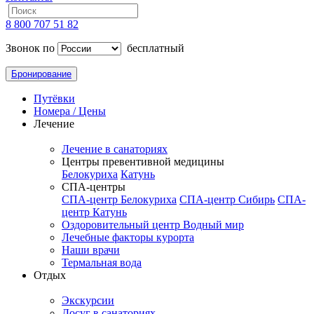
8 800 707 51 82
Звонок по
бесплатный
Бронирование
Путёвки
Номера / Цены
Лечение
Лечение в санаториях
Центры превентивной медицины
Белокуриха
Катунь
СПА-центры
СПА-центр Белокуриха
СПА-центр Сибирь
СПА-
центр Катунь
Оздоровительный центр Водный мир
Лечебные факторы курорта
Наши врачи
Термальная вода
Отдых
Экскурсии
Досуг в санаториях