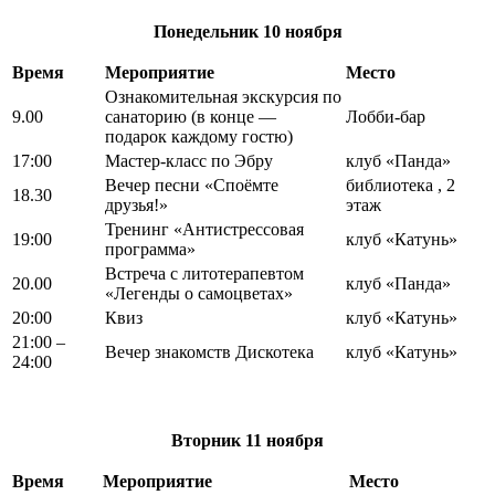
Понедельник
10 ноября
Время
Мероприятие
Место
Ознакомительная экскурсия по
9.00
санаторию (в конце —
Лобби-бар
подарок каждому гостю)
17:00
Мастер-класс по Эбру
клуб «Панда»
Вечер песни «Споёмте
библиотека , 2
18.30
друзья!»
этаж
Тренинг «Антистрессовая
19:00
клуб «Катунь»
программа»
Встреча с литотерапевтом
20.00
клуб «Панда»
«Легенды о самоцветах»
20:00
Квиз
клуб «Катунь»
21:00 –
Вечер знакомств Дискотека
клуб «Катунь»
24:00
Вторник
11 ноября
Время
Мероприятие
Место