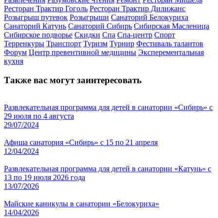
Ресторан Трактир Гоголь
Ресторан Трактир Дилижанс
Розыгрыш путевок
Розыгрыши
Санаторий Белокуриха
Санаторий Катунь
Санаторий Сибирь
Сибирская Масленица
Сибирское подворье
Скидки
Спа
Спа-центр
Спорт
Терренкуры
Транспорт
Туризм
Турнир
Фестиваль талантов
Форум
Центр превентивной медицины
Эксперементальная
кухня
Также вас могут заинтересовать
Развлекательная программа для детей в санатории «Сибирь» с
29 июля по 4 августа
29/07/2024
Афиша санатория «Сибирь» с 15 по 21 апреля
12/04/2024
Развлекательная программа для детей в санатории «Катунь» с
13 по 19 июля 2026 года
13/07/2026
Майские каникулы в санатории «Белокуриха»
14/04/2026