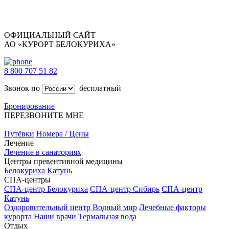
ОФИЦИАЛЬНЫЙ САЙТ
АО «КУРОРТ БЕЛОКУРИХА»
8 800 707 51 82
Звонок по
бесплатный
Бронирование
ПЕРЕЗВОНИТЕ МНЕ
Путёвки
Номера / Цены
Лечение
Лечение в санаториях
Центры превентивной медицины
Белокуриха
Катунь
СПА-центры
СПА-центр Белокуриха
СПА-центр Сибирь
СПА-центр
Катунь
Оздоровительный центр Водный мир
Лечебные факторы
курорта
Наши врачи
Термальная вода
Отдых