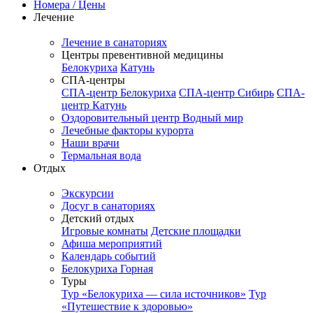
Номера / Цены
Лечение
Лечение в санаториях
Центры превентивной медицины
Белокуриха
Катунь
СПА-центры
СПА-центр Белокуриха
СПА-центр Сибирь
СПА-
центр Катунь
Оздоровительный центр Водный мир
Лечебные факторы курорта
Наши врачи
Термальная вода
Отдых
Экскурсии
Досуг в санаториях
Детский отдых
Игровые комнаты
Детские площадки
Афиша мероприятий
Календарь событий
Белокуриха Горная
Туры
Тур «Белокуриха — сила источников»
Тур
«Путешествие к здоровью»