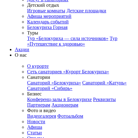
Детский отдых
Игровые комнаты
Детские площадки
Афиша мероприятий
Календарь событий
Белокуриха Горная
Туры
Тур «Белокуриха — сила источников»
Тур
«Путешествие к здоровью»
Акции
О нас
О курорте
Сеть санаториев «Курорт Белокуриха»
Санатории
Санаторий «Белокуриха»
Санаторий «Катунь»
Санаторий «Сибирь»
Бизнес
Конференц-залы в Белокурихе
Реквизиты
Партнерам
Акционерам
Фото и видео
Видеогалерея
Фотоальбом
Новости
Афиша
Статьи