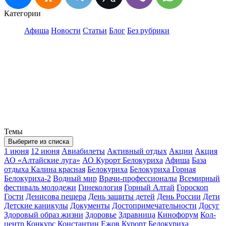
Категории
Афиша
Новости
Статьи
Блог
Без рубрики
Темы
Выберите из списка
1 июня
12 июня
Авиабилеты
Активный отдых
Акции
Акция
АО «Алтайские луга»
АО Курорт Белокуриха
Афиша
База
отдыха Калина красная
Белокуриха
Белокуриха Горная
Белокуриха-2
Водный мир
Врачи-профессионалы
Всемирный
фестиваль молодежи
Гинекология
Горный Алтай
Гороскоп
Гости
Денисова пещера
День защиты детей
День России
Дети
Детские каникулы
Документы
Достопримечательности
Досуг
Здоровый образ жизни
Здоровье
Здравница
Кинофорум
Кол-
центр
Конкурс
Константин Ежов
Курорт Белокуриха