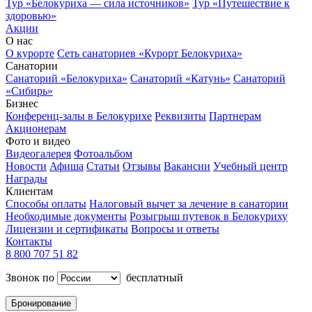
Тур «Белокуриха — сила источников»
Тур «Путешествие к
здоровью»
Акции
О нас
О курорте
Сеть санаториев «Курорт Белокуриха»
Санатории
Санаторий «Белокуриха»
Санаторий «Катунь»
Санаторий
«Сибирь»
Бизнес
Конференц-залы в Белокурихе
Реквизиты
Партнерам
Акционерам
Фото и видео
Видеогалерея
Фотоальбом
Новости
Афиша
Статьи
Отзывы
Вакансии
Учебный центр
Награды
Клиентам
Способы оплаты
Налоговый вычет за лечение в санатории
Необходимые документы
Розыгрыш путевок в Белокуриху
Лицензии и сертификаты
Вопросы и ответы
Контакты
8 800 707 51 82
Звонок по
бесплатный
Бронирование