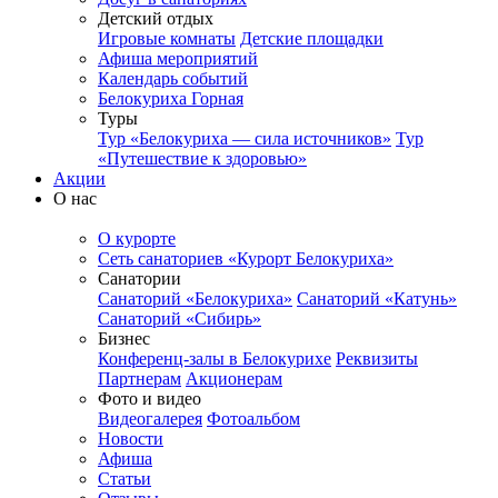
Детский отдых
Игровые комнаты
Детские площадки
Афиша мероприятий
Календарь событий
Белокуриха Горная
Туры
Тур «Белокуриха — сила источников»
Тур
«Путешествие к здоровью»
Акции
О нас
О курорте
Сеть санаториев «Курорт Белокуриха»
Санатории
Санаторий «Белокуриха»
Санаторий «Катунь»
Санаторий «Сибирь»
Бизнес
Конференц-залы в Белокурихе
Реквизиты
Партнерам
Акционерам
Фото и видео
Видеогалерея
Фотоальбом
Новости
Афиша
Статьи