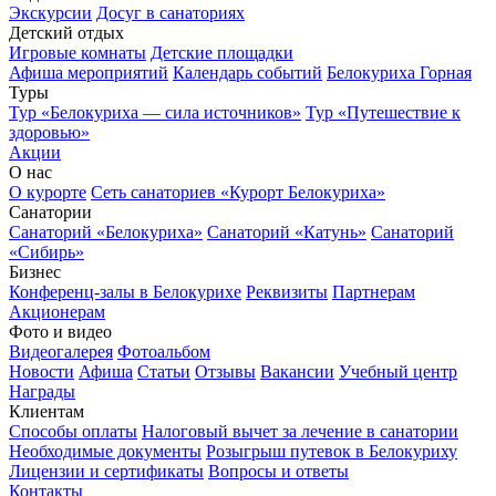
Экскурсии
Досуг в санаториях
Детский отдых
Игровые комнаты
Детские площадки
Афиша мероприятий
Календарь событий
Белокуриха Горная
Туры
Тур «Белокуриха — сила источников»
Тур «Путешествие к
здоровью»
Акции
О нас
О курорте
Сеть санаториев «Курорт Белокуриха»
Санатории
Санаторий «Белокуриха»
Санаторий «Катунь»
Санаторий
«Сибирь»
Бизнес
Конференц-залы в Белокурихе
Реквизиты
Партнерам
Акционерам
Фото и видео
Видеогалерея
Фотоальбом
Новости
Афиша
Статьи
Отзывы
Вакансии
Учебный центр
Награды
Клиентам
Способы оплаты
Налоговый вычет за лечение в санатории
Необходимые документы
Розыгрыш путевок в Белокуриху
Лицензии и сертификаты
Вопросы и ответы
Контакты