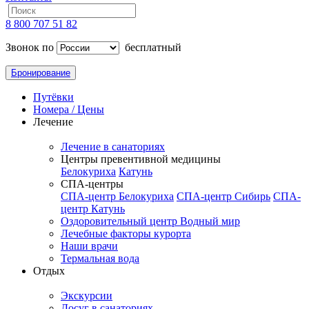
8 800 707 51 82
Звонок по
бесплатный
Бронирование
Путёвки
Номера / Цены
Лечение
Лечение в санаториях
Центры превентивной медицины
Белокуриха
Катунь
СПА-центры
СПА-центр Белокуриха
СПА-центр Сибирь
СПА-
центр Катунь
Оздоровительный центр Водный мир
Лечебные факторы курорта
Наши врачи
Термальная вода
Отдых
Экскурсии
Досуг в санаториях