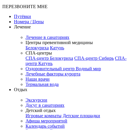
ПЕРЕЗВОНИТЕ МНЕ
Путёвки
Номера / Цены
Лечение
Лечение в санаториях
Центры превентивной медицины
Белокуриха
Катунь
СПА-центры
СПА-центр Белокуриха
СПА-центр Сибирь
СПА-
центр Катунь
Оздоровительный центр Водный мир
Лечебные факторы курорта
Наши врачи
Термальная вода
Отдых
Экскурсии
Досуг в санаториях
Детский отдых
Игровые комнаты
Детские площадки
Афиша мероприятий
Календарь событий