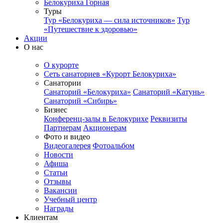
Белокуриха Горная
Туры
Тур «Белокуриха — сила источников»
Тур
«Путешествие к здоровью»
Акции
О нас
О курорте
Сеть санаториев «Курорт Белокуриха»
Санатории
Санаторий «Белокуриха»
Санаторий «Катунь»
Санаторий «Сибирь»
Бизнес
Конференц-залы в Белокурихе
Реквизиты
Партнерам
Акционерам
Фото и видео
Видеогалерея
Фотоальбом
Новости
Афиша
Статьи
Отзывы
Вакансии
Учебный центр
Награды
Клиентам