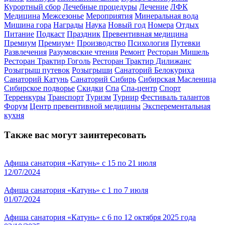
Курортный сбор
Лечебные процедуры
Лечение
ЛФК
Медицина
Межсезонье
Мероприятия
Минеральная вода
Мишина гора
Награды
Наука
Новый год
Номера
Отдых
Питание
Подкаст
Праздник
Превентивная медицина
Премиум
Премиум+
Производство
Психология
Путевки
Развлечения
Разумовские чтения
Ремонт
Ресторан Мишель
Ресторан Трактир Гоголь
Ресторан Трактир Дилижанс
Розыгрыш путевок
Розыгрыши
Санаторий Белокуриха
Санаторий Катунь
Санаторий Сибирь
Сибирская Масленица
Сибирское подворье
Скидки
Спа
Спа-центр
Спорт
Терренкуры
Транспорт
Туризм
Турнир
Фестиваль талантов
Форум
Центр превентивной медицины
Эксперементальная
кухня
Также вас могут заинтересовать
Афиша санатория «Катунь» с 15 по 21 июля
12/07/2024
Афиша санатория «Катунь» с 1 по 7 июля
01/07/2024
Афиша санатория «Катунь» с 6 по 12 октября 2025 года