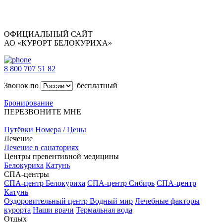
ОФИЦИАЛЬНЫЙ САЙТ
АО «КУРОРТ БЕЛОКУРИХА»
8 800 707 51 82
Звонок по
бесплатный
Бронирование
ПЕРЕЗВОНИТЕ МНЕ
Путёвки
Номера / Цены
Лечение
Лечение в санаториях
Центры превентивной медицины
Белокуриха
Катунь
СПА-центры
СПА-центр Белокуриха
СПА-центр Сибирь
СПА-центр
Катунь
Оздоровительный центр Водный мир
Лечебные факторы
курорта
Наши врачи
Термальная вода
Отдых