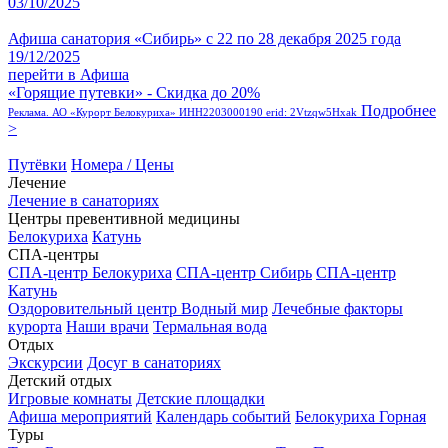
03/10/2025
Афиша санатория «Сибирь» с 22 по 28 декабря 2025 года
19/12/2025
перейти в Афиша
«Горящие путевки» - Скидка до 20%
Подробнее
Реклама. АО «Курорт Белокуриха» ИНН2203000190 erid: 2Vtzqw5Hxak
>
Путёвки
Номера / Цены
Лечение
Лечение в санаториях
Центры превентивной медицины
Белокуриха
Катунь
СПА-центры
СПА-центр Белокуриха
СПА-центр Сибирь
СПА-центр
Катунь
Оздоровительный центр Водный мир
Лечебные факторы
курорта
Наши врачи
Термальная вода
Отдых
Экскурсии
Досуг в санаториях
Детский отдых
Игровые комнаты
Детские площадки
Афиша мероприятий
Календарь событий
Белокуриха Горная
Туры