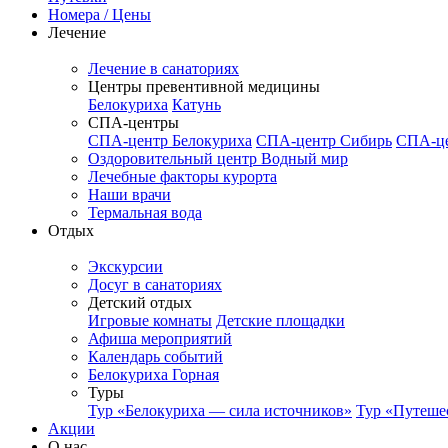
Номера / Цены
Лечение
Лечение в санаториях
Центры превентивной медицины
Белокуриха
Катунь
СПА-центры
СПА-центр Белокуриха
СПА-центр Сибирь
СПА-це
Оздоровительный центр Водный мир
Лечебные факторы курорта
Наши врачи
Термальная вода
Отдых
Экскурсии
Досуг в санаториях
Детский отдых
Игровые комнаты
Детские площадки
Афиша мероприятий
Календарь событий
Белокуриха Горная
Туры
Тур «Белокуриха — сила источников»
Тур «Путеше
Акции
О нас