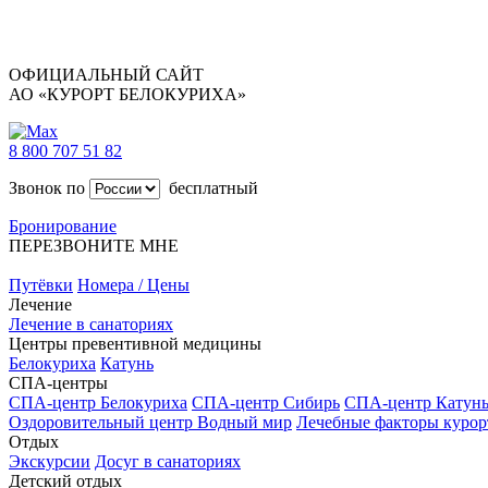
ОФИЦИАЛЬНЫЙ САЙТ
АО «КУРОРТ БЕЛОКУРИХА»
8 800 707 51 82
Звонок по
бесплатный
Бронирование
ПЕРЕЗВОНИТЕ МНЕ
Путёвки
Номера / Цены
Лечение
Лечение в санаториях
Центры превентивной медицины
Белокуриха
Катунь
СПА-центры
СПА-центр Белокуриха
СПА-центр Сибирь
СПА-центр Катун
Оздоровительный центр Водный мир
Лечебные факторы курор
Отдых
Экскурсии
Досуг в санаториях
Детский отдых