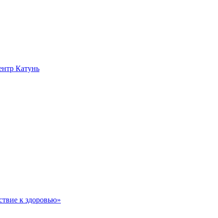
нтр Катунь
ствие к здоровью»