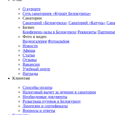
О курорте
Сеть санаториев «Курорт Белокуриха»
Санатории
Санаторий «Белокуриха»
Санаторий «Катунь»
Сана
Бизнес
Конференц-залы в Белокурихе
Реквизиты
Партнера
Фото и видео
Видеогалерея
Фотоальбом
Новости
Афиша
Статьи
Отзывы
Вакансии
Учебный центр
Награды
Клиентам
Способы оплаты
Налоговый вычет за лечение в санатории
Необходимые документы
Розыгрыш путевок в Белокуриху
Лицензии и сертификаты
Вопросы и ответы