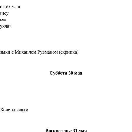
тских чаш
нису
ья»
кукла»
узыки с Михаилом Рувманом (скрипка)
Суббота
30 мая
 Кочетыговым
Воскресенье
31 мая