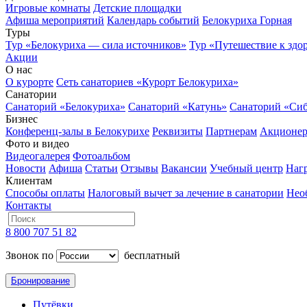
Игровые комнаты
Детские площадки
Афиша мероприятий
Календарь событий
Белокуриха Горная
Туры
Тур «Белокуриха — сила источников»
Тур «Путешествие к здо
Акции
О нас
О курорте
Сеть санаториев «Курорт Белокуриха»
Санатории
Санаторий «Белокуриха»
Санаторий «Катунь»
Санаторий «Си
Бизнес
Конференц-залы в Белокурихе
Реквизиты
Партнерам
Акционе
Фото и видео
Видеогалерея
Фотоальбом
Новости
Афиша
Статьи
Отзывы
Вакансии
Учебный центр
Наг
Клиентам
Способы оплаты
Налоговый вычет за лечение в санатории
Нео
Контакты
8 800 707 51 82
Звонок по
бесплатный
Бронирование
Путёвки