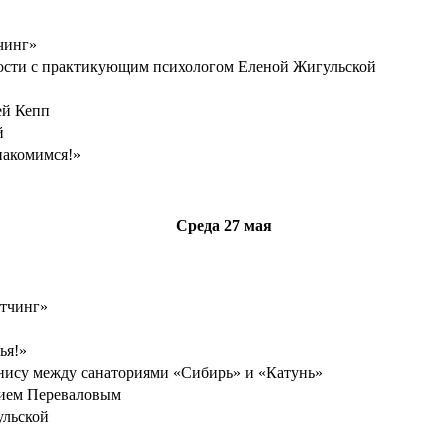
чинг»
дости с практикующим психологом Еленой Жигульской
ей Кепп
й
накомимся!»
Среда
27 мая
етчинг»
ья!»
нису между санаториями «Сибирь» и «Катунь»
нием Переваловым
ульской