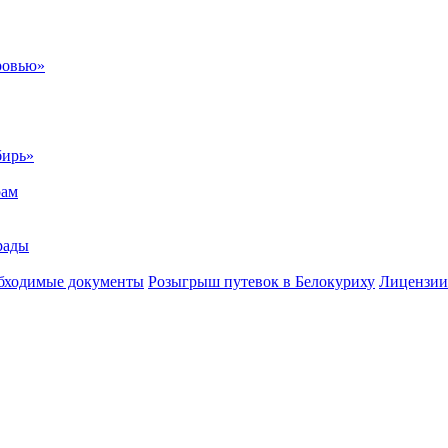
ровью»
бирь»
рам
рады
бходимые документы
Розыгрыш путевок в Белокуриху
Лицензии