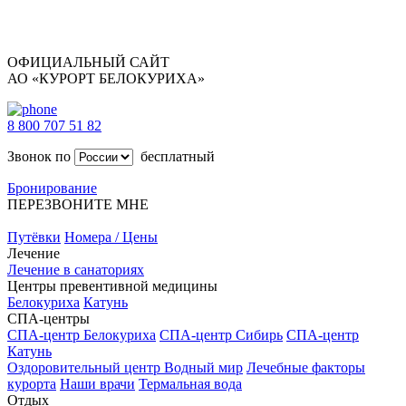
ОФИЦИАЛЬНЫЙ САЙТ
АО «КУРОРТ БЕЛОКУРИХА»
8 800 707 51 82
Звонок по
бесплатный
Бронирование
ПЕРЕЗВОНИТЕ МНЕ
Путёвки
Номера / Цены
Лечение
Лечение в санаториях
Центры превентивной медицины
Белокуриха
Катунь
СПА-центры
СПА-центр Белокуриха
СПА-центр Сибирь
СПА-центр
Катунь
Оздоровительный центр Водный мир
Лечебные факторы
курорта
Наши врачи
Термальная вода
Отдых