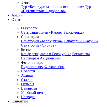
Туры
Тур «Белокуриха — сила источников»
Тур
«Путешествие к здоровью»
Акции
О нас
О курорте
Сеть санаториев «Курорт Белокуриха»
Санатории
Санаторий «Белокуриха»
Санаторий «Катунь»
Санаторий «Сибирь»
Бизнес
Конференц-залы в Белокурихе
Реквизиты
Партнерам
Акционерам
Фото и видео
Видеогалерея
Фотоальбом
Новости
Афиша
Статьи
Отзывы
Вакансии
Учебный центр
Награды
Клиентам