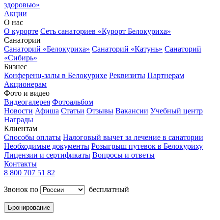
здоровью»
Акции
О нас
О курорте
Сеть санаториев «Курорт Белокуриха»
Санатории
Санаторий «Белокуриха»
Санаторий «Катунь»
Санаторий
«Сибирь»
Бизнес
Конференц-залы в Белокурихе
Реквизиты
Партнерам
Акционерам
Фото и видео
Видеогалерея
Фотоальбом
Новости
Афиша
Статьи
Отзывы
Вакансии
Учебный центр
Награды
Клиентам
Способы оплаты
Налоговый вычет за лечение в санатории
Необходимые документы
Розыгрыш путевок в Белокуриху
Лицензии и сертификаты
Вопросы и ответы
Контакты
8 800 707 51 82
Звонок по
бесплатный
Бронирование