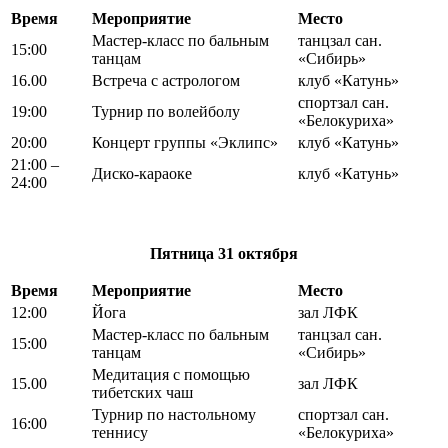
Время
Мероприятие
Место
Мастер-класс по бальным
танцзал сан.
15:00
танцам
«Сибирь»
16.00
Встреча с астрологом
клуб «Катунь»
спортзал сан.
19:00
Турнир по волейболу
«Белокуриха»
20:00
Концерт группы «Эклипс»
клуб «Катунь»
21:00 –
Диско-караоке
клуб «Катунь»
24:00
Пятница
31 октября
Время
Мероприятие
Место
12:00
Йога
зал ЛФК
Мастер-класс по бальным
танцзал сан.
15:00
танцам
«Сибирь»
Медитация с помощью
15.00
зал ЛФК
тибетских чаш
Турнир по настольному
спортзал сан.
16:00
теннису
«Белокуриха»