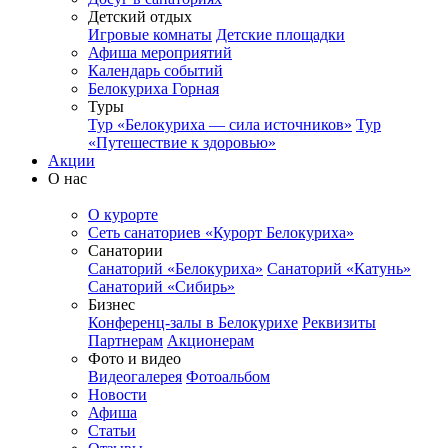
Детский отдых
Игровые комнаты
Детские площадки
Афиша мероприятий
Календарь событий
Белокуриха Горная
Туры
Тур «Белокуриха — сила источников»
Тур
«Путешествие к здоровью»
Акции
О нас
О курорте
Сеть санаториев «Курорт Белокуриха»
Санатории
Санаторий «Белокуриха»
Санаторий «Катунь»
Санаторий «Сибирь»
Бизнес
Конференц-залы в Белокурихе
Реквизиты
Партнерам
Акционерам
Фото и видео
Видеогалерея
Фотоальбом
Новости
Афиша
Статьи