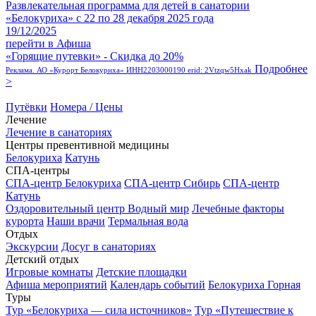
Развлекательная программа для детей в санатории
«Белокуриха» с 22 по 28 декабря 2025 года
19/12/2025
перейти в Афиша
«Горящие путевки» - Скидка до 20%
Подробнее
Реклама. АО «Курорт Белокуриха» ИНН2203000190 erid: 2Vtzqw5Hxak
>
Путёвки
Номера / Цены
Лечение
Лечение в санаториях
Центры превентивной медицины
Белокуриха
Катунь
СПА-центры
СПА-центр Белокуриха
СПА-центр Сибирь
СПА-центр
Катунь
Оздоровительный центр Водный мир
Лечебные факторы
курорта
Наши врачи
Термальная вода
Отдых
Экскурсии
Досуг в санаториях
Детский отдых
Игровые комнаты
Детские площадки
Афиша мероприятий
Календарь событий
Белокуриха Горная
Туры
Тур «Белокуриха — сила источников»
Тур «Путешествие к