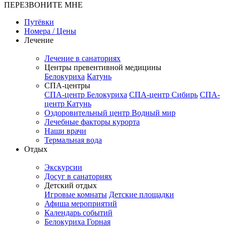
ПЕРЕЗВОНИТЕ МНЕ
Путёвки
Номера / Цены
Лечение
Лечение в санаториях
Центры превентивной медицины
Белокуриха
Катунь
СПА-центры
СПА-центр Белокуриха
СПА-центр Сибирь
СПА-
центр Катунь
Оздоровительный центр Водный мир
Лечебные факторы курорта
Наши врачи
Термальная вода
Отдых
Экскурсии
Досуг в санаториях
Детский отдых
Игровые комнаты
Детские площадки
Афиша мероприятий
Календарь событий
Белокуриха Горная