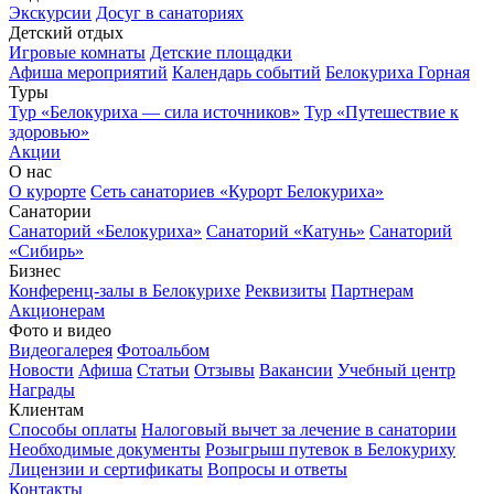
Экскурсии
Досуг в санаториях
Детский отдых
Игровые комнаты
Детские площадки
Афиша мероприятий
Календарь событий
Белокуриха Горная
Туры
Тур «Белокуриха — сила источников»
Тур «Путешествие к
здоровью»
Акции
О нас
О курорте
Сеть санаториев «Курорт Белокуриха»
Санатории
Санаторий «Белокуриха»
Санаторий «Катунь»
Санаторий
«Сибирь»
Бизнес
Конференц-залы в Белокурихе
Реквизиты
Партнерам
Акционерам
Фото и видео
Видеогалерея
Фотоальбом
Новости
Афиша
Статьи
Отзывы
Вакансии
Учебный центр
Награды
Клиентам
Способы оплаты
Налоговый вычет за лечение в санатории
Необходимые документы
Розыгрыш путевок в Белокуриху
Лицензии и сертификаты
Вопросы и ответы
Контакты