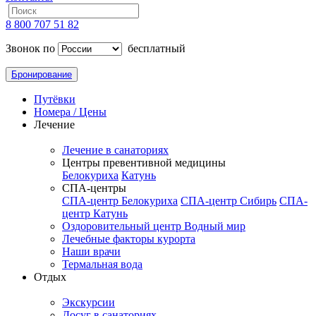
8 800 707 51 82
Звонок по
бесплатный
Бронирование
Путёвки
Номера / Цены
Лечение
Лечение в санаториях
Центры превентивной медицины
Белокуриха
Катунь
СПА-центры
СПА-центр Белокуриха
СПА-центр Сибирь
СПА-
центр Катунь
Оздоровительный центр Водный мир
Лечебные факторы курорта
Наши врачи
Термальная вода
Отдых
Экскурсии
Досуг в санаториях