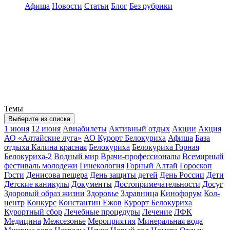
Афиша
Новости
Статьи
Блог
Без рубрики
Темы
Выберите из списка
1 июня
12 июня
Авиабилеты
Активный отдых
Акции
Акция
АО «Алтайские луга»
АО Курорт Белокуриха
Афиша
База
отдыха Калина красная
Белокуриха
Белокуриха Горная
Белокуриха-2
Водный мир
Врачи-профессионалы
Всемирный
фестиваль молодежи
Гинекология
Горный Алтай
Гороскоп
Гости
Денисова пещера
День защиты детей
День России
Дети
Детские каникулы
Документы
Достопримечательности
Досуг
Здоровый образ жизни
Здоровье
Здравница
Кинофорум
Кол-
центр
Конкурс
Константин Ежов
Курорт Белокуриха
Курортный сбор
Лечебные процедуры
Лечение
ЛФК
Медицина
Межсезонье
Мероприятия
Минеральная вода