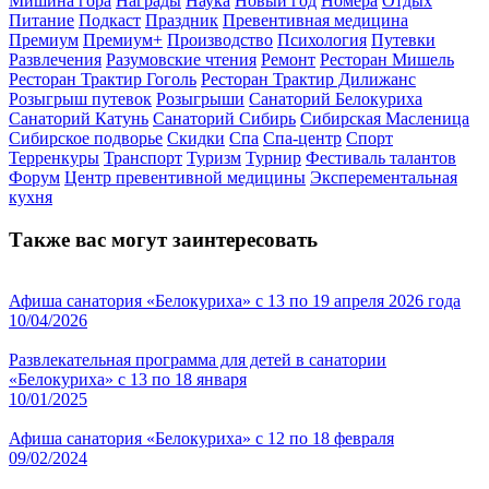
Мишина гора
Награды
Наука
Новый год
Номера
Отдых
Питание
Подкаст
Праздник
Превентивная медицина
Премиум
Премиум+
Производство
Психология
Путевки
Развлечения
Разумовские чтения
Ремонт
Ресторан Мишель
Ресторан Трактир Гоголь
Ресторан Трактир Дилижанс
Розыгрыш путевок
Розыгрыши
Санаторий Белокуриха
Санаторий Катунь
Санаторий Сибирь
Сибирская Масленица
Сибирское подворье
Скидки
Спа
Спа-центр
Спорт
Терренкуры
Транспорт
Туризм
Турнир
Фестиваль талантов
Форум
Центр превентивной медицины
Эксперементальная
кухня
Также вас могут заинтересовать
Афиша санатория «Белокуриха» с 13 по 19 апреля 2026 года
10/04/2026
Развлекательная программа для детей в санатории
«Белокуриха» с 13 по 18 января
10/01/2025
Афиша санатория «Белокуриха» с 12 по 18 февраля
09/02/2024