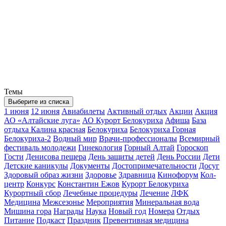
Темы
Выберите из списка
1 июня
12 июня
Авиабилеты
Активный отдых
Акции
Акция
АО «Алтайские луга»
АО Курорт Белокуриха
Афиша
База
отдыха Калина красная
Белокуриха
Белокуриха Горная
Белокуриха-2
Водный мир
Врачи-профессионалы
Всемирный
фестиваль молодежи
Гинекология
Горный Алтай
Гороскоп
Гости
Денисова пещера
День защиты детей
День России
Дети
Детские каникулы
Документы
Достопримечательности
Досуг
Здоровый образ жизни
Здоровье
Здравница
Кинофорум
Кол-
центр
Конкурс
Константин Ежов
Курорт Белокуриха
Курортный сбор
Лечебные процедуры
Лечение
ЛФК
Медицина
Межсезонье
Мероприятия
Минеральная вода
Мишина гора
Награды
Наука
Новый год
Номера
Отдых
Питание
Подкаст
Праздник
Превентивная медицина