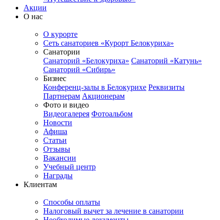
Акции
О нас
О курорте
Сеть санаториев «Курорт Белокуриха»
Санатории
Санаторий «Белокуриха»
Санаторий «Катунь»
Санаторий «Сибирь»
Бизнес
Конференц-залы в Белокурихе
Реквизиты
Партнерам
Акционерам
Фото и видео
Видеогалерея
Фотоальбом
Новости
Афиша
Статьи
Отзывы
Вакансии
Учебный центр
Награды
Клиентам
Способы оплаты
Налоговый вычет за лечение в санатории
Необходимые документы