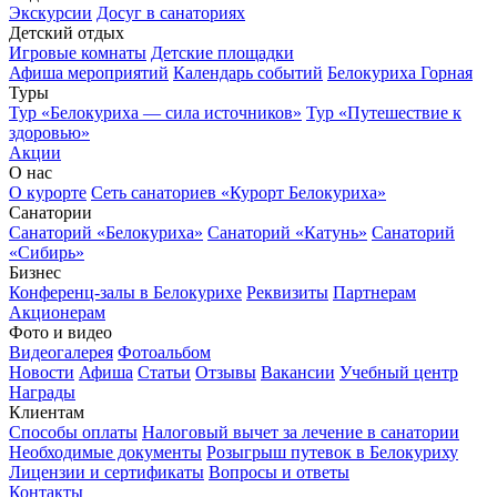
Экскурсии
Досуг в санаториях
Детский отдых
Игровые комнаты
Детские площадки
Афиша мероприятий
Календарь событий
Белокуриха Горная
Туры
Тур «Белокуриха — сила источников»
Тур «Путешествие к
здоровью»
Акции
О нас
О курорте
Сеть санаториев «Курорт Белокуриха»
Санатории
Санаторий «Белокуриха»
Санаторий «Катунь»
Санаторий
«Сибирь»
Бизнес
Конференц-залы в Белокурихе
Реквизиты
Партнерам
Акционерам
Фото и видео
Видеогалерея
Фотоальбом
Новости
Афиша
Статьи
Отзывы
Вакансии
Учебный центр
Награды
Клиентам
Способы оплаты
Налоговый вычет за лечение в санатории
Необходимые документы
Розыгрыш путевок в Белокуриху
Лицензии и сертификаты
Вопросы и ответы
Контакты