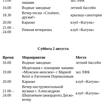
15.00
зал ЛФК
чашами
16.00
Водные заводные
летний бассейн
Вечер песни «Споёмте,
18.30
крыльцо санатория
друзья!»
20.00
Караоке
клуб «Катунь»
21.00 –
Пивная вечеринка
клуб «Катунь»
24.00
Суббота
2 августа
Время
Мероприятие
Место
16.00
Водные заводные
летний бассейн
Медитация с поющими чашами
19.00
«Мужское-женское» с Марией
зал ЛФК
Кепп и Евгением Переваловым
20.00
Караоке
клуб «Катунь»
Вечер инструментальной
21.00 –
музыки с Александром
клуб «Катунь»
24.00
Шерпаевым (аккордеон) Диско-
вечер