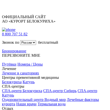
ОФИЦИАЛЬНЫЙ САЙТ
АО «КУРОРТ БЕЛОКУРИХА»
8 800 707 51 82
Звонок по
бесплатный
Бронирование
ПЕРЕЗВОНИТЕ МНЕ
Путёвки
Номера / Цены
Лечение
Лечение в санаториях
Центры превентивной медицины
Белокуриха
Катунь
СПА-центры
СПА-центр Белокуриха
СПА-центр Сибирь
СПА-центр
Катунь
Оздоровительный центр Водный мир
Лечебные факторы
курорта
Наши врачи
Термальная вода
Отдых