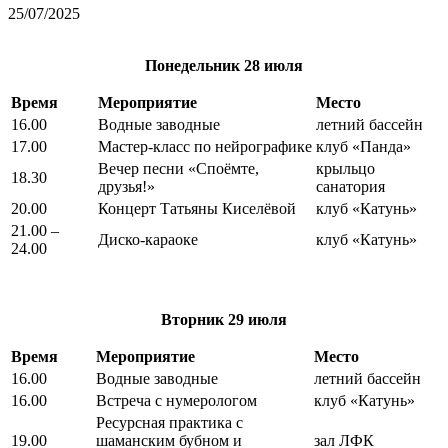
25/07/2025
Понедельник
28 июля
Время
Мероприятие
Место
16.00
Водные заводные
летний бассейн
17.00
Мастер-класс по нейрографике
клуб «Панда»
Вечер песни «Споёмте,
крыльцо
18.30
друзья!»
санатория
20.00
Концерт Татьяны Киселёвой
клуб «Катунь»
21.00 –
Диско-караоке
клуб «Катунь»
24.00
Вторник
29 июля
Время
Мероприятие
Место
16.00
Водные заводные
летний бассейн
16.00
Встреча с нумерологом
клуб «Катунь»
Ресурсная практика с
19.00
шаманским бубном и
зал ЛФК