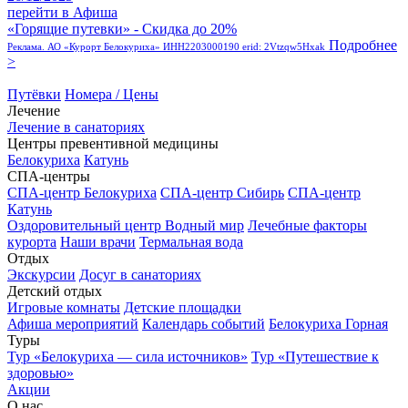
перейти в Афиша
«Горящие путевки» - Скидка до 20%
Подробнее
Реклама. АО «Курорт Белокуриха» ИНН2203000190 erid: 2Vtzqw5Hxak
>
Путёвки
Номера / Цены
Лечение
Лечение в санаториях
Центры превентивной медицины
Белокуриха
Катунь
СПА-центры
СПА-центр Белокуриха
СПА-центр Сибирь
СПА-центр
Катунь
Оздоровительный центр Водный мир
Лечебные факторы
курорта
Наши врачи
Термальная вода
Отдых
Экскурсии
Досуг в санаториях
Детский отдых
Игровые комнаты
Детские площадки
Афиша мероприятий
Календарь событий
Белокуриха Горная
Туры
Тур «Белокуриха — сила источников»
Тур «Путешествие к
здоровью»
Акции
О нас