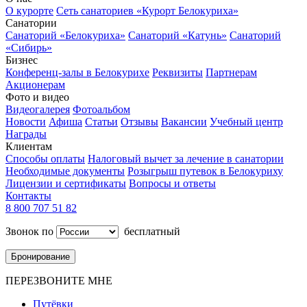
О курорте
Сеть санаториев «Курорт Белокуриха»
Санатории
Санаторий «Белокуриха»
Санаторий «Катунь»
Санаторий
«Сибирь»
Бизнес
Конференц-залы в Белокурихе
Реквизиты
Партнерам
Акционерам
Фото и видео
Видеогалерея
Фотоальбом
Новости
Афиша
Статьи
Отзывы
Вакансии
Учебный центр
Награды
Клиентам
Способы оплаты
Налоговый вычет за лечение в санатории
Необходимые документы
Розыгрыш путевок в Белокуриху
Лицензии и сертификаты
Вопросы и ответы
Контакты
8 800 707 51 82
Звонок по
бесплатный
Бронирование
ПЕРЕЗВОНИТЕ МНЕ
Путёвки