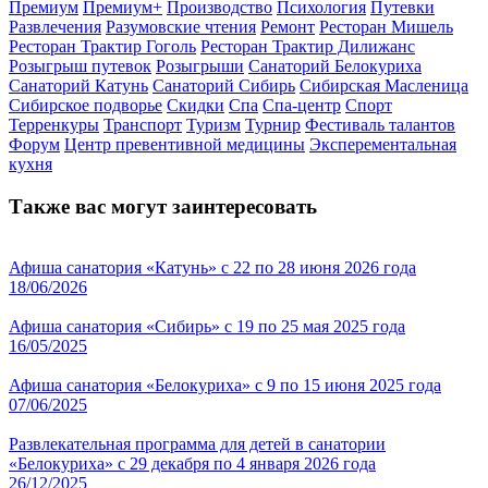
Премиум
Премиум+
Производство
Психология
Путевки
Развлечения
Разумовские чтения
Ремонт
Ресторан Мишель
Ресторан Трактир Гоголь
Ресторан Трактир Дилижанс
Розыгрыш путевок
Розыгрыши
Санаторий Белокуриха
Санаторий Катунь
Санаторий Сибирь
Сибирская Масленица
Сибирское подворье
Скидки
Спа
Спа-центр
Спорт
Терренкуры
Транспорт
Туризм
Турнир
Фестиваль талантов
Форум
Центр превентивной медицины
Эксперементальная
кухня
Также вас могут заинтересовать
Афиша санатория «Катунь» с 22 по 28 июня 2026 года
18/06/2026
Афиша санатория «Сибирь» с 19 по 25 мая 2025 года
16/05/2025
Афиша санатория «Белокуриха» с 9 по 15 июня 2025 года
07/06/2025
Развлекательная программа для детей в санатории
«Белокуриха» с 29 декабря по 4 января 2026 года
26/12/2025