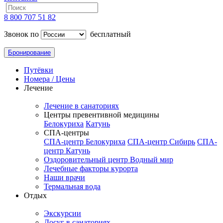
8 800 707 51 82
Звонок по
бесплатный
Бронирование
Путёвки
Номера / Цены
Лечение
Лечение в санаториях
Центры превентивной медицины
Белокуриха
Катунь
СПА-центры
СПА-центр Белокуриха
СПА-центр Сибирь
СПА-
центр Катунь
Оздоровительный центр Водный мир
Лечебные факторы курорта
Наши врачи
Термальная вода
Отдых
Экскурсии
Досуг в санаториях