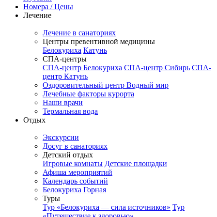
Номера / Цены
Лечение
Лечение в санаториях
Центры превентивной медицины
Белокуриха
Катунь
СПА-центры
СПА-центр Белокуриха
СПА-центр Сибирь
СПА-
центр Катунь
Оздоровительный центр Водный мир
Лечебные факторы курорта
Наши врачи
Термальная вода
Отдых
Экскурсии
Досуг в санаториях
Детский отдых
Игровые комнаты
Детские площадки
Афиша мероприятий
Календарь событий
Белокуриха Горная
Туры
Тур «Белокуриха — сила источников»
Тур
«Путешествие к здоровью»