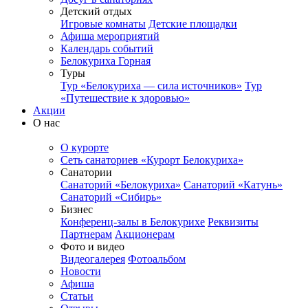
Детский отдых
Игровые комнаты
Детские площадки
Афиша мероприятий
Календарь событий
Белокуриха Горная
Туры
Тур «Белокуриха — сила источников»
Тур
«Путешествие к здоровью»
Акции
О нас
О курорте
Сеть санаториев «Курорт Белокуриха»
Санатории
Санаторий «Белокуриха»
Санаторий «Катунь»
Санаторий «Сибирь»
Бизнес
Конференц-залы в Белокурихе
Реквизиты
Партнерам
Акционерам
Фото и видео
Видеогалерея
Фотоальбом
Новости
Афиша
Статьи