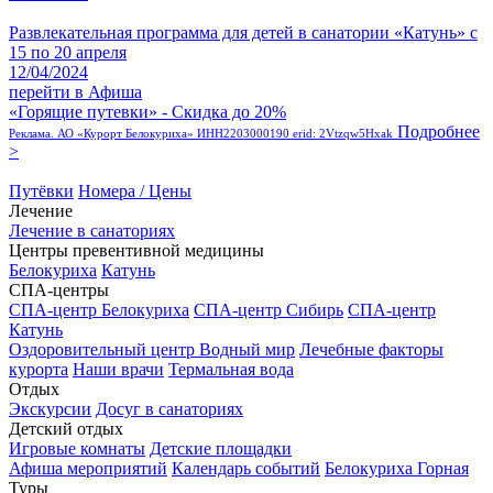
Развлекательная программа для детей в санатории «Катунь» с
15 по 20 апреля
12/04/2024
перейти в Афиша
«Горящие путевки» - Скидка до 20%
Подробнее
Реклама. АО «Курорт Белокуриха» ИНН2203000190 erid: 2Vtzqw5Hxak
>
Путёвки
Номера / Цены
Лечение
Лечение в санаториях
Центры превентивной медицины
Белокуриха
Катунь
СПА-центры
СПА-центр Белокуриха
СПА-центр Сибирь
СПА-центр
Катунь
Оздоровительный центр Водный мир
Лечебные факторы
курорта
Наши врачи
Термальная вода
Отдых
Экскурсии
Досуг в санаториях
Детский отдых
Игровые комнаты
Детские площадки
Афиша мероприятий
Календарь событий
Белокуриха Горная
Туры