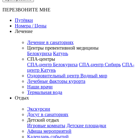
ПЕРЕЗВОНИТЕ МНЕ
Путёвки
Номера / Цены
Лечение
Лечение в санаториях
Центры превентивной медицины
Белокуриха
Катунь
СПА-центры
СПА-центр Белокуриха
СПА-центр Сибирь
СПА-
центр Катунь
Оздоровительный центр Водный мир
Лечебные факторы курорта
Наши врачи
Термальная вода
Отдых
Экскурсии
Досуг в санаториях
Детский отдых
Игровые комнаты
Детские площадки
Афиша мероприятий
Календарь событий