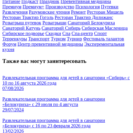
Питание
Подкаст
Праздник
Превентивная медицина
Премиум
Премиум+
Производство
Психология
Путевки
Развлечения
Разумовские чтения
Ремонт
Ресторан Мишель
Ресторан Трактир Гоголь
Ресторан Трактир Дилижанс
Розыгрыш путевок
Розыгрыши
Санаторий Белокуриха
Санаторий Катунь
Санаторий Сибирь
Сибирская Масленица
Сибирское подворье
Скидки
Спа
Спа-центр
Спорт
Терренкуры
Транспорт
Туризм
Турнир
Фестиваль талантов
Форум
Центр превентивной медицины
Эксперементальная
кухня
Также вас могут заинтересовать
Развлекательная программа для детей в санатории «Сибирь» с
10 по 16 августа 2026 года
07/08/2026
Развлекательная программа для детей в санатории
«Белокуриха» с 29 июля по 4 августа
29/07/2024
Развлекательная программа для детей в санатории
«Белокуриха» с 16 по 23 февраля 2026 года
13/02/2026