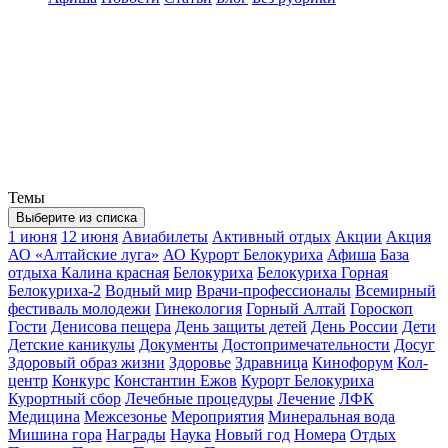
Темы
Выберите из списка
1 июня
12 июня
Авиабилеты
Активный отдых
Акции
Акция
АО «Алтайские луга»
АО Курорт Белокуриха
Афиша
База
отдыха Калина красная
Белокуриха
Белокуриха Горная
Белокуриха-2
Водный мир
Врачи-профессионалы
Всемирный
фестиваль молодежи
Гинекология
Горный Алтай
Гороскоп
Гости
Денисова пещера
День защиты детей
День России
Дети
Детские каникулы
Документы
Достопримечательности
Досуг
Здоровый образ жизни
Здоровье
Здравница
Кинофорум
Кол-
центр
Конкурс
Константин Ежов
Курорт Белокуриха
Курортный сбор
Лечебные процедуры
Лечение
ЛФК
Медицина
Межсезонье
Мероприятия
Минеральная вода
Мишина гора
Награды
Наука
Новый год
Номера
Отдых