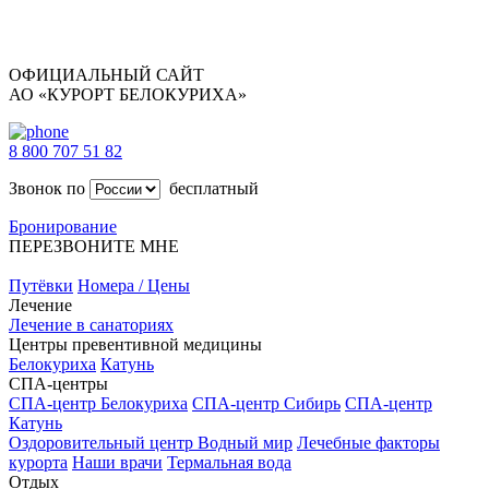
ОФИЦИАЛЬНЫЙ САЙТ
АО «КУРОРТ БЕЛОКУРИХА»
8 800 707 51 82
Звонок по
бесплатный
Бронирование
ПЕРЕЗВОНИТЕ МНЕ
Путёвки
Номера / Цены
Лечение
Лечение в санаториях
Центры превентивной медицины
Белокуриха
Катунь
СПА-центры
СПА-центр Белокуриха
СПА-центр Сибирь
СПА-центр
Катунь
Оздоровительный центр Водный мир
Лечебные факторы
курорта
Наши врачи
Термальная вода
Отдых