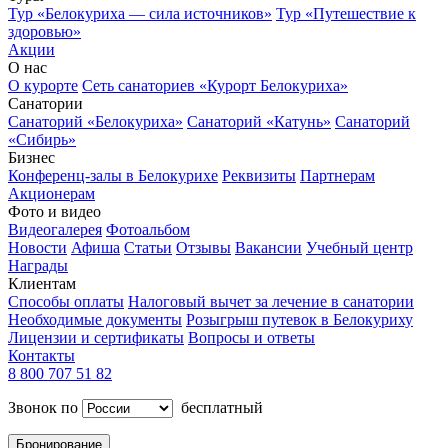
Тур «Белокуриха — сила источников»
Тур «Путешествие к
здоровью»
Акции
О нас
О курорте
Сеть санаториев «Курорт Белокуриха»
Санатории
Санаторий «Белокуриха»
Санаторий «Катунь»
Санаторий
«Сибирь»
Бизнес
Конференц-залы в Белокурихе
Реквизиты
Партнерам
Акционерам
Фото и видео
Видеогалерея
Фотоальбом
Новости
Афиша
Статьи
Отзывы
Вакансии
Учебный центр
Награды
Клиентам
Способы оплаты
Налоговый вычет за лечение в санатории
Необходимые документы
Розыгрыш путевок в Белокуриху
Лицензии и сертификаты
Вопросы и ответы
Контакты
8 800 707 51 82
Звонок по
бесплатный
Бронирование