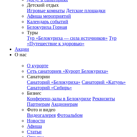
Детский отдых
Игровые комнаты
Детские площадки
Афиша мероприятий
Календарь событий
Белокуриха Горная
Туры
Тур «Белокуриха — сила источников»
Тур
«Путешествие к здоровью»
Акции
О нас
О курорте
Сеть санаториев «Курорт Белокуриха»
Санатории
Санаторий «Белокуриха»
Санаторий «Катунь»
Санаторий «Сибирь»
Бизнес
Конференц-залы в Белокурихе
Реквизиты
Партнерам
Акционерам
Фото и видео
Видеогалерея
Фотоальбом
Новости
Афиша
Статьи