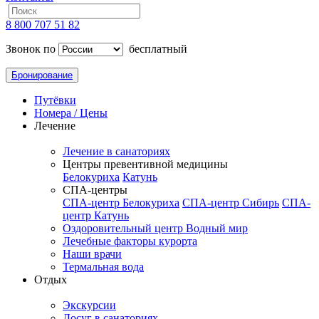
8 800 707 51 82
Звонок по
бесплатный
Бронирование
Путёвки
Номера / Цены
Лечение
Лечение в санаториях
Центры превентивной медицины
Белокуриха
Катунь
СПА-центры
СПА-центр Белокуриха
СПА-центр Сибирь
СПА-
центр Катунь
Оздоровительный центр Водный мир
Лечебные факторы курорта
Наши врачи
Термальная вода
Отдых
Экскурсии
Досуг в санаториях