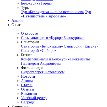
Белокуриха Горная
Туры
Тур «Белокуриха — сила источников»
Тур
«Путешествие к здоровью»
Акции
О нас
О курорте
Сеть санаториев «Курорт Белокуриха»
Санатории
Санаторий «Белокуриха»
Санаторий «Катунь»
Санаторий «Сибирь»
Бизнес
Конференц-залы в Белокурихе
Реквизиты
Партнерам
Акционерам
Фото и видео
Видеогалерея
Фотоальбом
Новости
Афиша
Статьи
Отзывы
Вакансии
Учебный центр
Награды
Клиентам