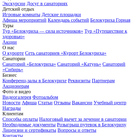
Экскурсии
Досуг в санаториях
Детский отдых
Игровые комнаты
Детские площадки
Афиша мероприятий
Календарь событий
Белокуриха Горная
Туры
Тур «Белокуриха — сила источников»
Тур «Путешествие к
здоровью»
Акции
О нас
О курорте
Сеть санаториев «Курорт Белокуриха»
Санатории
Санаторий «Белокуриха»
Санаторий «Катунь»
Санаторий
«Сибирь»
Бизнес
Конференц-залы в Белокурихе
Реквизиты
Партнерам
Акционерам
Фото и видео
Видеогалерея
Фотоальбом
Новости
Афиша
Статьи
Отзывы
Вакансии
Учебный центр
Награды
Клиентам
Способы оплаты
Налоговый вычет за лечение в санатории
Необходимые документы
Розыгрыш путевок в Белокуриху
Лицензии и сертификаты
Вопросы и ответы
Контакты