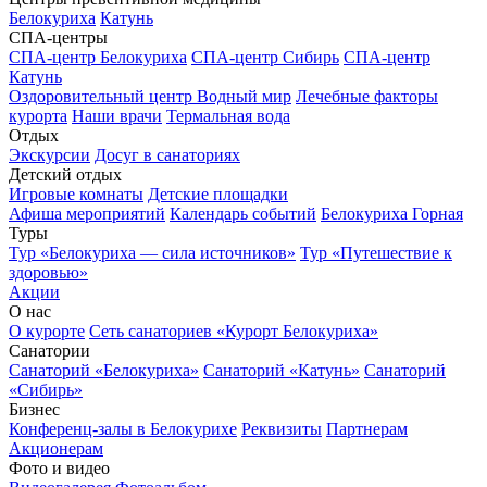
Белокуриха
Катунь
СПА-центры
СПА-центр Белокуриха
СПА-центр Сибирь
СПА-центр
Катунь
Оздоровительный центр Водный мир
Лечебные факторы
курорта
Наши врачи
Термальная вода
Отдых
Экскурсии
Досуг в санаториях
Детский отдых
Игровые комнаты
Детские площадки
Афиша мероприятий
Календарь событий
Белокуриха Горная
Туры
Тур «Белокуриха — сила источников»
Тур «Путешествие к
здоровью»
Акции
О нас
О курорте
Сеть санаториев «Курорт Белокуриха»
Санатории
Санаторий «Белокуриха»
Санаторий «Катунь»
Санаторий
«Сибирь»
Бизнес
Конференц-залы в Белокурихе
Реквизиты
Партнерам
Акционерам
Фото и видео