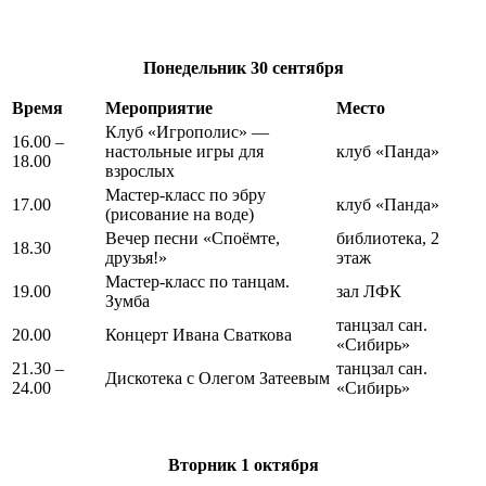
Понедельник
30 сентября
Время
Мероприятие
Место
Клуб «Игрополис» —
16.00 –
настольные игры для
клуб «Панда»
18.00
взрослых
Мастер-класс по эбру
17.00
клуб «Панда»
(рисование на воде)
Вечер песни «Споёмте,
библиотека, 2
18.30
друзья!»
этаж
Мастер-класс по танцам.
19.00
зал ЛФК
Зумба
танцзал сан.
20.00
Концерт Ивана Сваткова
«Сибирь»
21.30 –
танцзал сан.
Дискотека с Олегом Затеевым
24.00
«Сибирь»
Вторник
1 октября