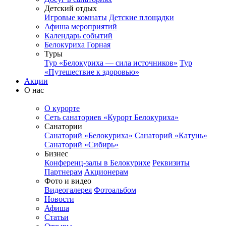
Детский отдых
Игровые комнаты
Детские площадки
Афиша мероприятий
Календарь событий
Белокуриха Горная
Туры
Тур «Белокуриха — сила источников»
Тур
«Путешествие к здоровью»
Акции
О нас
О курорте
Сеть санаториев «Курорт Белокуриха»
Санатории
Санаторий «Белокуриха»
Санаторий «Катунь»
Санаторий «Сибирь»
Бизнес
Конференц-залы в Белокурихе
Реквизиты
Партнерам
Акционерам
Фото и видео
Видеогалерея
Фотоальбом
Новости
Афиша
Статьи