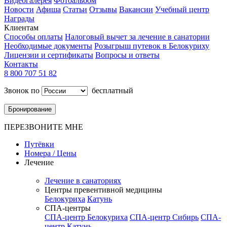
Видеогалерея
Фотоальбом
Новости
Афиша
Статьи
Отзывы
Вакансии
Учебный центр
Награды
Клиентам
Способы оплаты
Налоговый вычет за лечение в санатории
Необходимые документы
Розыгрыш путевок в Белокуриху
Лицензии и сертификаты
Вопросы и ответы
Контакты
8 800 707 51 82
Звонок по
бесплатный
Бронирование
ПЕРЕЗВОНИТЕ МНЕ
Путёвки
Номера / Цены
Лечение
Лечение в санаториях
Центры превентивной медицины
Белокуриха
Катунь
СПА-центры
СПА-центр Белокуриха
СПА-центр Сибирь
СПА-
центр Катунь