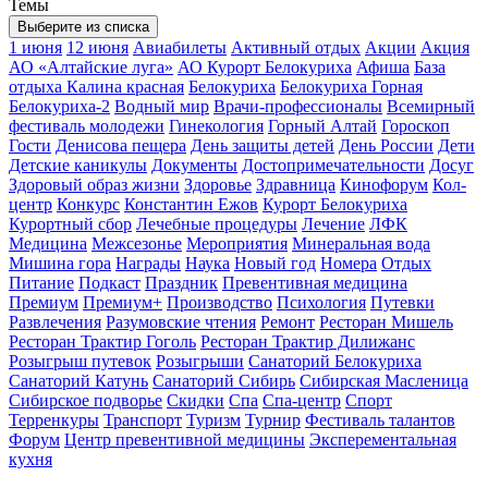
Темы
Выберите из списка
1 июня
12 июня
Авиабилеты
Активный отдых
Акции
Акция
АО «Алтайские луга»
АО Курорт Белокуриха
Афиша
База
отдыха Калина красная
Белокуриха
Белокуриха Горная
Белокуриха-2
Водный мир
Врачи-профессионалы
Всемирный
фестиваль молодежи
Гинекология
Горный Алтай
Гороскоп
Гости
Денисова пещера
День защиты детей
День России
Дети
Детские каникулы
Документы
Достопримечательности
Досуг
Здоровый образ жизни
Здоровье
Здравница
Кинофорум
Кол-
центр
Конкурс
Константин Ежов
Курорт Белокуриха
Курортный сбор
Лечебные процедуры
Лечение
ЛФК
Медицина
Межсезонье
Мероприятия
Минеральная вода
Мишина гора
Награды
Наука
Новый год
Номера
Отдых
Питание
Подкаст
Праздник
Превентивная медицина
Премиум
Премиум+
Производство
Психология
Путевки
Развлечения
Разумовские чтения
Ремонт
Ресторан Мишель
Ресторан Трактир Гоголь
Ресторан Трактир Дилижанс
Розыгрыш путевок
Розыгрыши
Санаторий Белокуриха
Санаторий Катунь
Санаторий Сибирь
Сибирская Масленица
Сибирское подворье
Скидки
Спа
Спа-центр
Спорт
Терренкуры
Транспорт
Туризм
Турнир
Фестиваль талантов
Форум
Центр превентивной медицины
Эксперементальная
кухня