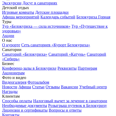
Экскурсии
Досуг в санаториях
Детский отдых
Игровые комнаты
Детские площадки
Афиша мероприятий
Календарь событий
Белокуриха Горная
Туры
Тур «Белокуриха — сила источников»
Тур «Путешествие к
здоровью»
Акции
О нас
О курорте
Сеть санаториев «Курорт Белокуриха»
Санатории
Санаторий «Белокуриха»
Санаторий «Катунь»
Санаторий
«Сибирь»
Бизнес
Конференц-залы в Белокурихе
Реквизиты
Партнерам
Акционерам
Фото и видео
Видеогалерея
Фотоальбом
Новости
Афиша
Статьи
Отзывы
Вакансии
Учебный центр
Награды
Клиентам
Способы оплаты
Налоговый вычет за лечение в санатории
Необходимые документы
Розыгрыш путевок в Белокуриху
Лицензии и сертификаты
Вопросы и ответы
Контакты