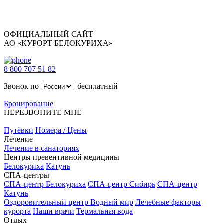
ОФИЦИАЛЬНЫЙ САЙТ
АО «КУРОРТ БЕЛОКУРИХА»
8 800 707 51 82
Звонок по
бесплатный
Бронирование
ПЕРЕЗВОНИТЕ МНЕ
Путёвки
Номера / Цены
Лечение
Лечение в санаториях
Центры превентивной медицины
Белокуриха
Катунь
СПА-центры
СПА-центр Белокуриха
СПА-центр Сибирь
СПА-центр
Катунь
Оздоровительный центр Водный мир
Лечебные факторы
курорта
Наши врачи
Термальная вода
Отдых