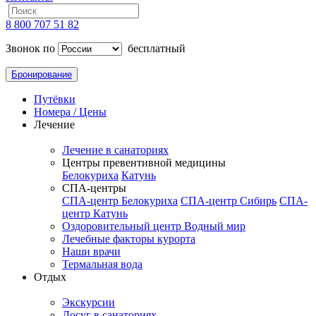
8 800 707 51 82
Звонок по
бесплатный
Бронирование
Путёвки
Номера / Цены
Лечение
Лечение в санаториях
Центры превентивной медицины
Белокуриха
Катунь
СПА-центры
СПА-центр Белокуриха
СПА-центр Сибирь
СПА-
центр Катунь
Оздоровительный центр Водный мир
Лечебные факторы курорта
Наши врачи
Термальная вода
Отдых
Экскурсии
Досуг в санаториях