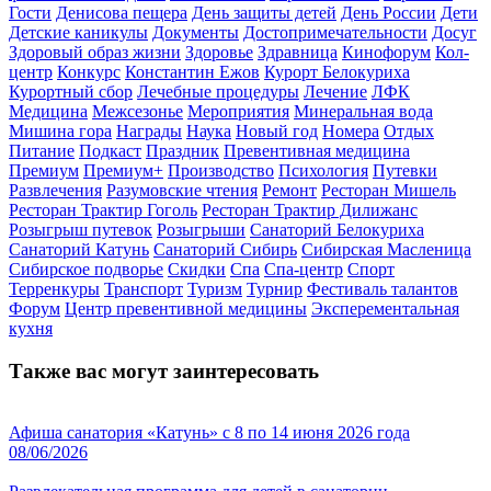
Гости
Денисова пещера
День защиты детей
День России
Дети
Детские каникулы
Документы
Достопримечательности
Досуг
Здоровый образ жизни
Здоровье
Здравница
Кинофорум
Кол-
центр
Конкурс
Константин Ежов
Курорт Белокуриха
Курортный сбор
Лечебные процедуры
Лечение
ЛФК
Медицина
Межсезонье
Мероприятия
Минеральная вода
Мишина гора
Награды
Наука
Новый год
Номера
Отдых
Питание
Подкаст
Праздник
Превентивная медицина
Премиум
Премиум+
Производство
Психология
Путевки
Развлечения
Разумовские чтения
Ремонт
Ресторан Мишель
Ресторан Трактир Гоголь
Ресторан Трактир Дилижанс
Розыгрыш путевок
Розыгрыши
Санаторий Белокуриха
Санаторий Катунь
Санаторий Сибирь
Сибирская Масленица
Сибирское подворье
Скидки
Спа
Спа-центр
Спорт
Терренкуры
Транспорт
Туризм
Турнир
Фестиваль талантов
Форум
Центр превентивной медицины
Эксперементальная
кухня
Также вас могут заинтересовать
Афиша санатория «Катунь» с 8 по 14 июня 2026 года
08/06/2026