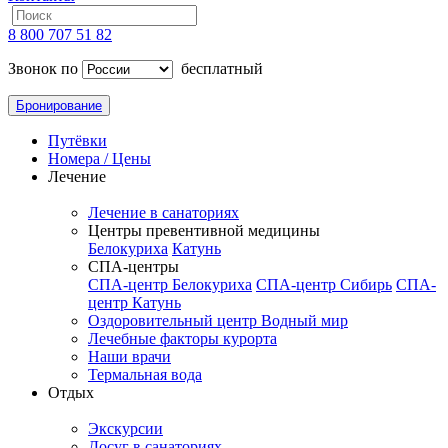
8 800 707 51 82
Звонок по
бесплатный
Бронирование
Путёвки
Номера / Цены
Лечение
Лечение в санаториях
Центры превентивной медицины
Белокуриха
Катунь
СПА-центры
СПА-центр Белокуриха
СПА-центр Сибирь
СПА-
центр Катунь
Оздоровительный центр Водный мир
Лечебные факторы курорта
Наши врачи
Термальная вода
Отдых
Экскурсии
Досуг в санаториях