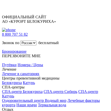
ОФИЦИАЛЬНЫЙ САЙТ
АО «КУРОРТ БЕЛОКУРИХА»
8 800 707 51 82
Звонок по
бесплатный
Бронирование
ПЕРЕЗВОНИТЕ МНЕ
Путёвки
Номера / Цены
Лечение
Лечение в санаториях
Центры превентивной медицины
Белокуриха
Катунь
СПА-центры
СПА-центр Белокуриха
СПА-центр Сибирь
СПА-центр
Катунь
Оздоровительный центр Водный мир
Лечебные факторы
курорта
Наши врачи
Термальная вода
Отдых