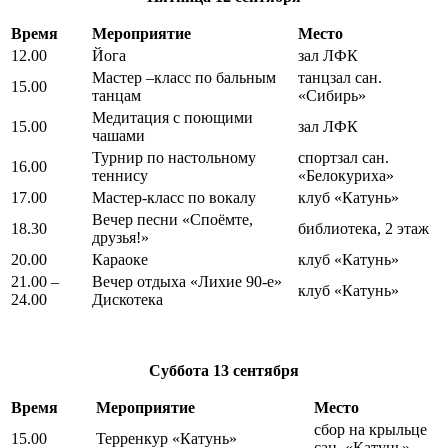
Время
Мероприятие
Место
12.00
Йога
зал ЛФК
Мастер –класс по бальным
танцзал сан.
15.00
танцам
«Сибирь»
Медитация с поющими
15.00
зал ЛФК
чашами
Турнир по настольному
спортзал сан.
16.00
теннису
«Белокуриха»
17.00
Мастер-класс по вокалу
клуб «Катунь»
Вечер песни «Споёмте,
18.30
библиотека, 2 этаж
друзья!»
20.00
Караоке
клуб «Катунь»
21.00 –
Вечер отдыха «Лихие 90-е»
клуб «Катунь»
24.00
Дискотека
Суббота
13 сентября
Время
Мероприятие
Место
сбор на крыльце
15.00
Терренкур «Катунь»
сан. «Катунь»