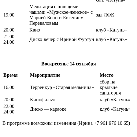
Медитация с поющими
чашами «Мужское-женское» с
19.00
зал ЛФК
Марией Кепп и Евгением
Переваловым
20.00
Квиз
клуб «Катунь»
21.00 –
Диско-вечер с Ириной Фуртун
клуб «Катунь»
24.00
Воскресенье
14 сентября
Время
Мероприятие
Место
сбор на
16.00
Терренкур «Старая мельница»
крыльце
санатория
20.00
Кинофильм
клуб «Катунь»
22.00 —
Диско — караоке
клуб «Катунь»
24.00
В программе возможны изменения (Ирина +7 961 976 10 65)