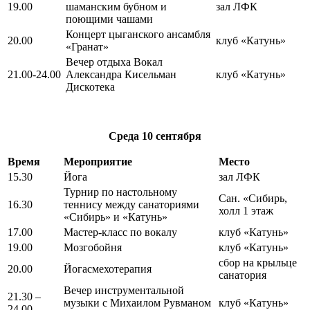
19.00
шаманским бубном и
зал ЛФК
поющими чашами
Концерт цыганского ансамбля
20.00
клуб «Катунь»
«Гранат»
Вечер отдыха Вокал
21.00-24.00
Александра Кисельман
клуб «Катунь»
Дискотека
Среда
10 сентября
Время
Мероприятие
Место
15.30
Йога
зал ЛФК
Турнир по настольному
Сан. «Сибирь,
16.30
теннису между санаториями
холл 1 этаж
«Сибирь» и «Катунь»
17.00
Мастер-класс по вокалу
клуб «Катунь»
19.00
Мозгобойня
клуб «Катунь»
сбор на крыльце
20.00
Йогасмехотерапия
санатория
Вечер инструментальной
21.30 –
музыки с Михаилом Рувманом
клуб «Катунь»
24.00