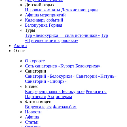
Детский отдых
Игровые комнаты
Детские площадки
Афиша мероприятий
Календарь событий
Белокуриха Горная
Туры
Тур «Белокуриха — сила источников»
Тур
«Путешествие к здоровью»
Акции
О нас
О курорте
Сеть санаториев «Курорт Белокуриха»
Санатории
Санаторий «Белокуриха»
Санаторий «Катунь»
Санаторий «Сибирь»
Бизнес
Конференц-залы в Белокурихе
Реквизиты
Партнерам
Акционерам
Фото и видео
Видеогалерея
Фотоальбом
Новости
Афиша
Статьи