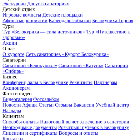
Экскурсии
Досуг в санаториях
Детский отдых
Игровые комнаты
Детские площадки
Афиша мероприятий
Календарь событий
Белокуриха Горная
Туры
Тур «Белокуриха — сила источников»
Тур «Путешествие к
здоровью»
Акции
О нас
О курорте
Сеть санаториев «Курорт Белокуриха»
Санатории
Санаторий «Белокуриха»
Санаторий «Катунь»
Санаторий
«Сибирь»
Бизнес
Конференц-залы в Белокурихе
Реквизиты
Партнерам
Акционерам
Фото и видео
Видеогалерея
Фотоальбом
Новости
Афиша
Статьи
Отзывы
Вакансии
Учебный центр
Награды
Клиентам
Способы оплаты
Налоговый вычет за лечение в санатории
Необходимые документы
Розыгрыш путевок в Белокуриху
Лицензии и сертификаты
Вопросы и ответы
Контакты