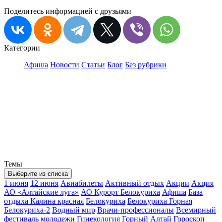
Поделитесь информацией с друзьями
Категории
Афиша
Новости
Статьи
Блог
Без рубрики
Темы
Выберите из списка
1 июня
12 июня
Авиабилеты
Активный отдых
Акции
Акция
АО «Алтайские луга»
АО Курорт Белокуриха
Афиша
База
отдыха Калина красная
Белокуриха
Белокуриха Горная
Белокуриха-2
Водный мир
Врачи-профессионалы
Всемирный
фестиваль молодежи
Гинекология
Горный Алтай
Гороскоп