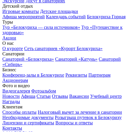
Экскурсии
Досуг в санаториях
Детский отдых
Игровые комнаты
Детские площадки
Афиша мероприятий
Календарь событий
Белокуриха Горная
Туры
Тур «Белокуриха — сила источников»
Тур «Путешествие к
здоровью»
Акции
О нас
О курорте
Сеть санаториев «Курорт Белокуриха»
Санатории
Санаторий «Белокуриха»
Санаторий «Катунь»
Санаторий
«Сибирь»
Бизнес
Конференц-залы в Белокурихе
Реквизиты
Партнерам
Акционерам
Фото и видео
Видеогалерея
Фотоальбом
Новости
Афиша
Статьи
Отзывы
Вакансии
Учебный центр
Награды
Клиентам
Способы оплаты
Налоговый вычет за лечение в санатории
Необходимые документы
Розыгрыш путевок в Белокуриху
Лицензии и сертификаты
Вопросы и ответы
Контакты