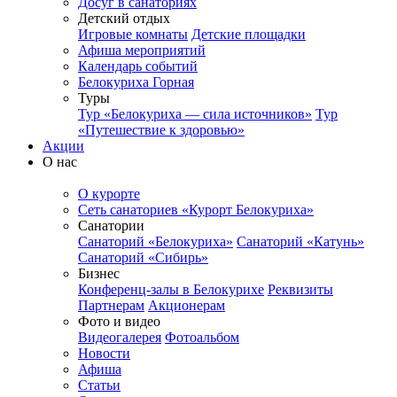
Досуг в санаториях
Детский отдых
Игровые комнаты
Детские площадки
Афиша мероприятий
Календарь событий
Белокуриха Горная
Туры
Тур «Белокуриха — сила источников»
Тур
«Путешествие к здоровью»
Акции
О нас
О курорте
Сеть санаториев «Курорт Белокуриха»
Санатории
Санаторий «Белокуриха»
Санаторий «Катунь»
Санаторий «Сибирь»
Бизнес
Конференц-залы в Белокурихе
Реквизиты
Партнерам
Акционерам
Фото и видео
Видеогалерея
Фотоальбом
Новости
Афиша
Статьи