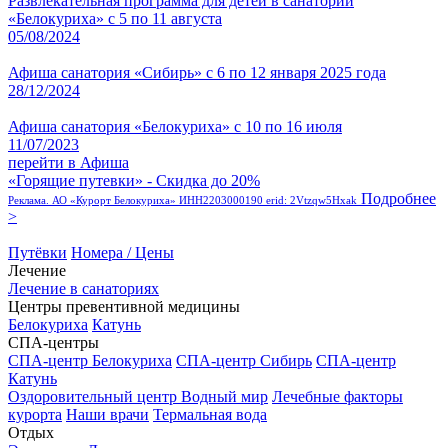
Развлекательная программа для детей в санатории
«Белокуриха» с 5 по 11 августа
05/08/2024
Афиша санатория «Сибирь» с 6 по 12 января 2025 года
28/12/2024
Афиша санатория «Белокуриха» с 10 по 16 июля
11/07/2023
перейти в Афиша
«Горящие путевки» - Скидка до 20%
Подробнее
Реклама. АО «Курорт Белокуриха» ИНН2203000190 erid: 2Vtzqw5Hxak
>
Путёвки
Номера / Цены
Лечение
Лечение в санаториях
Центры превентивной медицины
Белокуриха
Катунь
СПА-центры
СПА-центр Белокуриха
СПА-центр Сибирь
СПА-центр
Катунь
Оздоровительный центр Водный мир
Лечебные факторы
курорта
Наши врачи
Термальная вода
Отдых