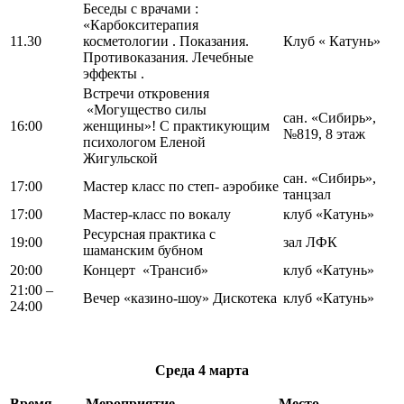
Беседы с врачами :
«Карбокситерапия
11.30
косметологии . Показания.
Клуб « Катунь»
Противоказания. Лечебные
эффекты .
Встречи откровения
«Могущество силы
сан. «Сибирь»,
16:00
женщины»! С практикующим
№819, 8 этаж
психологом Еленой
Жигульской
сан. «Сибирь»,
17:00
Мастер класс по степ- аэробике
танцзал
17:00
Мастер-класс по вокалу
клуб «Катунь»
Ресурсная практика с
19:00
зал ЛФК
шаманским бубном
20:00
Концерт «Трансиб»
клуб «Катунь»
21:00 –
Вечер «казино-шоу» Дискотека
клуб «Катунь»
24:00
Среда 4
марта
Время
Мероприятие
Место