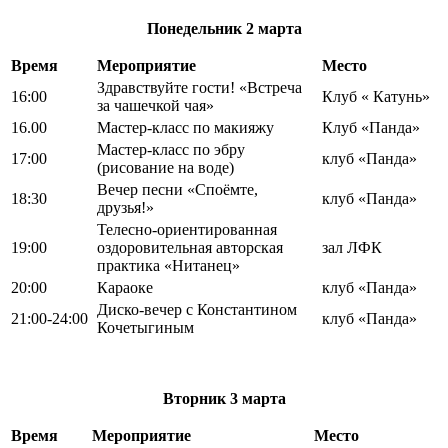
Понедельник
2 марта
Время
Мероприятие
Место
Здравствуйте гости! «Встреча
16:00
Клуб « Катунь»
за чашечкой чая»
16.00
Мастер-класс по макияжу
Клуб «Панда»
Мастер-класс по эбру
17:00
клуб «Панда»
(рисование на воде)
Вечер песни «Споёмте,
18:30
клуб «Панда»
друзья!»
Телесно-ориентированная
19:00
оздоровительная авторская
зал ЛФК
практика «Нитанец»
20:00
Караоке
клуб «Панда»
Диско-вечер с Константином
21:00-24:00
клуб «Панда»
Кочетыгиным
Вторник
3 марта
Время
Мероприятие
Место