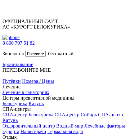
ОФИЦИАЛЬНЫЙ САЙТ
АО «КУРОРТ БЕЛОКУРИХА»
8 800 707 51 82
Звонок по
бесплатный
Бронирование
ПЕРЕЗВОНИТЕ МНЕ
Путёвки
Номера / Цены
Лечение
Лечение в санаториях
Центры превентивной медицины
Белокуриха
Катунь
СПА-центры
СПА-центр Белокуриха
СПА-центр Сибирь
СПА-центр
Катунь
Оздоровительный центр Водный мир
Лечебные факторы
курорта
Наши врачи
Термальная вода
Отдых