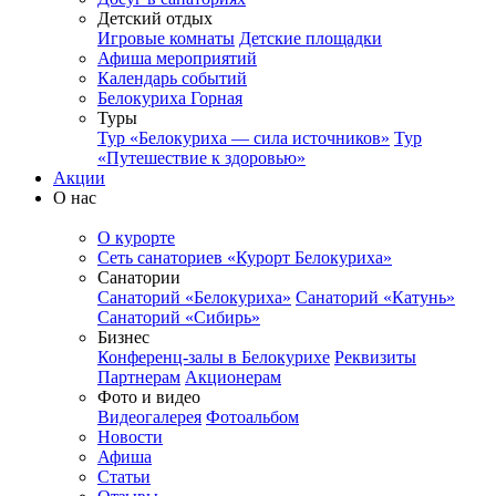
Детский отдых
Игровые комнаты
Детские площадки
Афиша мероприятий
Календарь событий
Белокуриха Горная
Туры
Тур «Белокуриха — сила источников»
Тур
«Путешествие к здоровью»
Акции
О нас
О курорте
Сеть санаториев «Курорт Белокуриха»
Санатории
Санаторий «Белокуриха»
Санаторий «Катунь»
Санаторий «Сибирь»
Бизнес
Конференц-залы в Белокурихе
Реквизиты
Партнерам
Акционерам
Фото и видео
Видеогалерея
Фотоальбом
Новости
Афиша
Статьи