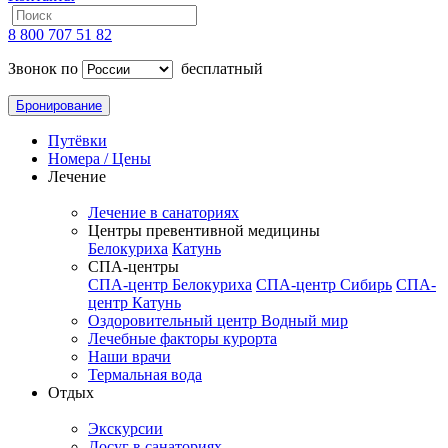
8 800 707 51 82
Звонок по
бесплатный
Бронирование
Путёвки
Номера / Цены
Лечение
Лечение в санаториях
Центры превентивной медицины
Белокуриха
Катунь
СПА-центры
СПА-центр Белокуриха
СПА-центр Сибирь
СПА-
центр Катунь
Оздоровительный центр Водный мир
Лечебные факторы курорта
Наши врачи
Термальная вода
Отдых
Экскурсии
Досуг в санаториях