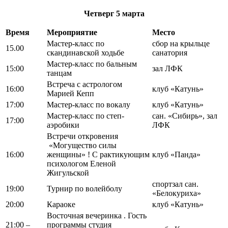
Четверг
5 марта
Время
Мероприятие
Место
Мастер-класс по
сбор на крыльце
15.00
скандинавской ходьбе
санатория
Мастер-класс по бальным
15:00
зал ЛФК
танцам
Встреча с астрологом
16:00
клуб «Катунь»
Марией Кепп
17:00
Мастер-класс по вокалу
клуб «Катунь»
Мастер-класс по степ-
сан. «Сибирь», зал
17:00
аэробики
ЛФК
Встречи откровения
«Могущество силы
16:00
женщины» ! С рактикующим
клуб «Панда»
психологом Еленой
Жигульской
спортзал сан.
19:00
Турнир по волейболу
«Белокуриха»
20:00
Караоке
клуб «Катунь»
Восточная вечеринка . Гость
21:00 –
программы студия