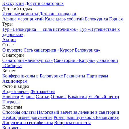
Экскурсии
Досуг в санаториях
Детский отдых
Игровые комнаты
Детские площадки
Афиша мероприятий
Календарь событий
Белокуриха Горная
Туры
Тур «Белокуриха — сила источников»
Тур «Путешествие к
здоровью»
Акции
О нас
О курорте
Сеть санаториев «Курорт Белокуриха»
Санатории
Санаторий «Белокуриха»
Санаторий «Катунь»
Санаторий
«Сибирь»
Бизнес
Конференц-залы в Белокурихе
Реквизиты
Партнерам
Акционерам
Фото и видео
Видеогалерея
Фотоальбом
Новости
Афиша
Статьи
Отзывы
Вакансии
Учебный центр
Награды
Клиентам
Способы оплаты
Налоговый вычет за лечение в санатории
Необходимые документы
Розыгрыш путевок в Белокуриху
Лицензии и сертификаты
Вопросы и ответы
Контакты