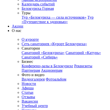
Календарь событий
Белокуриха Горная
Туры
Тур «Белокуриха — сила источников»
Тур
«Путешествие к здоровью»
Акции
О нас
О курорте
Сеть санаториев «Курорт Белокуриха»
Санатории
Санаторий «Белокуриха»
Санаторий «Катунь»
Санаторий «Сибирь»
Бизнес
Конференц-залы в Белокурихе
Реквизиты
Партнерам
Акционерам
Фото и видео
Видеогалерея
Фотоальбом
Новости
Афиша
Статьи
Отзывы
Вакансии
Учебный центр