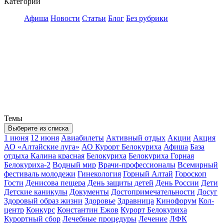
Категории
Афиша
Новости
Статьи
Блог
Без рубрики
Темы
Выберите из списка
1 июня
12 июня
Авиабилеты
Активный отдых
Акции
Акция
АО «Алтайские луга»
АО Курорт Белокуриха
Афиша
База
отдыха Калина красная
Белокуриха
Белокуриха Горная
Белокуриха-2
Водный мир
Врачи-профессионалы
Всемирный
фестиваль молодежи
Гинекология
Горный Алтай
Гороскоп
Гости
Денисова пещера
День защиты детей
День России
Дети
Детские каникулы
Документы
Достопримечательности
Досуг
Здоровый образ жизни
Здоровье
Здравница
Кинофорум
Кол-
центр
Конкурс
Константин Ежов
Курорт Белокуриха
Курортный сбор
Лечебные процедуры
Лечение
ЛФК