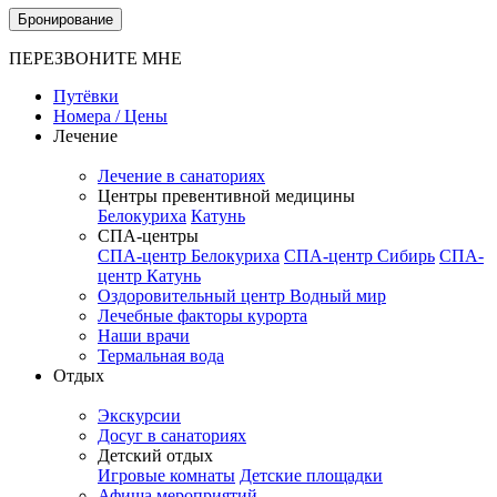
Бронирование
ПЕРЕЗВОНИТЕ МНЕ
Путёвки
Номера / Цены
Лечение
Лечение в санаториях
Центры превентивной медицины
Белокуриха
Катунь
СПА-центры
СПА-центр Белокуриха
СПА-центр Сибирь
СПА-
центр Катунь
Оздоровительный центр Водный мир
Лечебные факторы курорта
Наши врачи
Термальная вода
Отдых
Экскурсии
Досуг в санаториях
Детский отдых
Игровые комнаты
Детские площадки
Афиша мероприятий