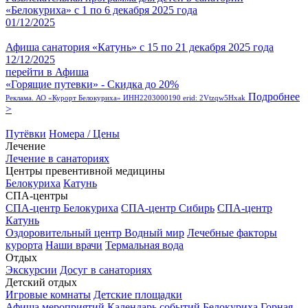
«Белокуриха» с 1 по 6 декабря 2025 года
01/12/2025
Афиша санатория «Катунь» с 15 по 21 декабря 2025 года
12/12/2025
перейти в Афиша
«Горящие путевки» - Скидка до 20%
Подробнее
Реклама. АО «Курорт Белокуриха» ИНН2203000190 erid: 2Vtzqw5Hxak
>
Путёвки
Номера / Цены
Лечение
Лечение в санаториях
Центры превентивной медицины
Белокуриха
Катунь
СПА-центры
СПА-центр Белокуриха
СПА-центр Сибирь
СПА-центр
Катунь
Оздоровительный центр Водный мир
Лечебные факторы
курорта
Наши врачи
Термальная вода
Отдых
Экскурсии
Досуг в санаториях
Детский отдых
Игровые комнаты
Детские площадки
Афиша мероприятий
Календарь событий
Белокуриха Горная