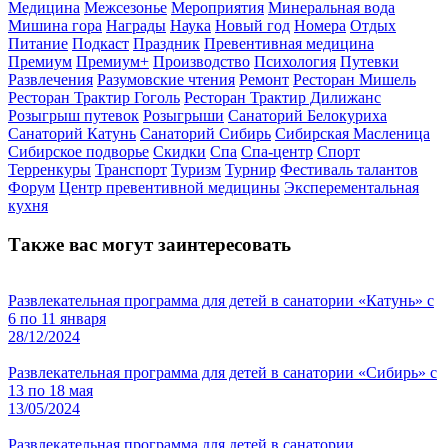
Медицина
Межсезонье
Мероприятия
Минеральная вода
Мишина гора
Награды
Наука
Новый год
Номера
Отдых
Питание
Подкаст
Праздник
Превентивная медицина
Премиум
Премиум+
Производство
Психология
Путевки
Развлечения
Разумовские чтения
Ремонт
Ресторан Мишель
Ресторан Трактир Гоголь
Ресторан Трактир Дилижанс
Розыгрыш путевок
Розыгрыши
Санаторий Белокуриха
Санаторий Катунь
Санаторий Сибирь
Сибирская Масленица
Сибирское подворье
Скидки
Спа
Спа-центр
Спорт
Терренкуры
Транспорт
Туризм
Турнир
Фестиваль талантов
Форум
Центр превентивной медицины
Эксперементальная
кухня
Также вас могут заинтересовать
Развлекательная программа для детей в санатории «Катунь» с
6 по 11 января
28/12/2024
Развлекательная программа для детей в санатории «Сибирь» с
13 по 18 мая
13/05/2024
Развлекательная программа для детей в санатории