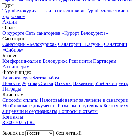
Туры
Тур «Белокуриха — сила источников»
Тур «Путешествие к
здоровью»
Акции
О нас
О курорте
Сеть санаториев «Курорт Белокуриха»
Санатории
Санаторий «Белокуриха»
Санаторий «Катунь»
Санаторий
«Сибирь»
Бизнес
Конференц-залы в Белокурихе
Реквизиты
Партнерам
Акционерам
Фото и видео
Видеогалерея
Фотоальбом
Новости
Афиша
Статьи
Отзывы
Вакансии
Учебный центр
Награды
Клиентам
Способы оплаты
Налоговый вычет за лечение в санатории
Необходимые документы
Розыгрыш путевок в Белокуриху
Лицензии и сертификаты
Вопросы и ответы
Контакты
8 800 707 51 82
Звонок по
бесплатный