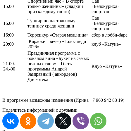
Спортивный час « В спорте
Сан
15.00
только женщины» (сладкий
«Белокуриха»
приз каждому гостю)
спортзал
Сан
Турнир по настольному
16.00
«Белокуриха»
теннису среди женщин
спортзал
16:00
Терренкур «Старая мельница»
сбор в лобби-баре
Караоке – вечер «Голос леди –
20:00
клуб «Катунь»
2026»
Праздничная программа с
бокалом вина «Букет из самых
21.00-
нежных слов» . Гость
Клуб «Катунь»
24.-00
программы Андрей
Заздравный ( аккордеон)
Дискотека
В программе возможны изменения (Ирина +7 960 942 83 19)
Поделитесь информацией с друзьями