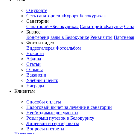
О курорте
Сеть санаториев «Курорт Белокуриха»
Санатории
Санаторий «Белокуриха»
Санаторий «Катунь»
Сана
Бизнес
Конференц-залы в Белокурихе
Реквизиты
Партнера
Фото и видео
Видеогалерея
Фотоальбом
Новости
Афиша
Статьи
Отзывы
Вакансии
Учебный центр
Награды
Клиентам
Способы оплаты
Налоговый вычет за лечение в санатории
Необходимые документы
Розыгрыш путевок в Белокуриху
Лицензии и сертификаты
Вопросы и ответы