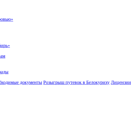
ровью»
бирь»
рам
рады
бходимые документы
Розыгрыш путевок в Белокуриху
Лицензии