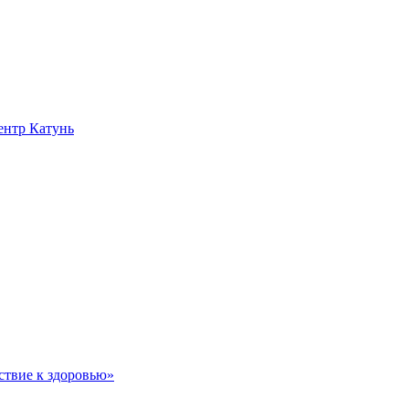
нтр Катунь
ствие к здоровью»