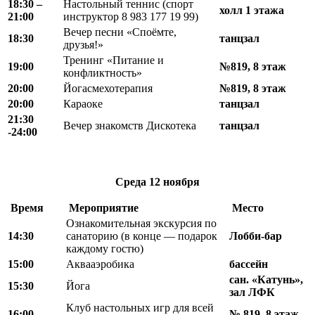
18
:
30 –
Настольный теннис (спорт
холл 1 этажа
21
:
00
инструктор 8 983 177 19 99)
Вечер песни «Споёмте,
18:30
танцзал
друзья!»
Тренинг «Питание и
19:00
№819, 8 этаж
конфликтность»
20:00
Йогасмехотерапия
№819, 8 этаж
20:00
Караоке
танцзал
21:30
Вечер знакомств Дискотека
танцзал
-24:00
Среда
12 ноября
Время
Мероприятие
Место
Ознакомительная экскурсия по
14:30
санаторию (в конце — подарок
Лобби-бар
каждому гостю)
15:00
Аквааэробика
бассейн
сан. «Катунь»,
15:30
Йога
зал ЛФК
Клуб настольных игр для всей
16:00
№ 819, 8 этаж