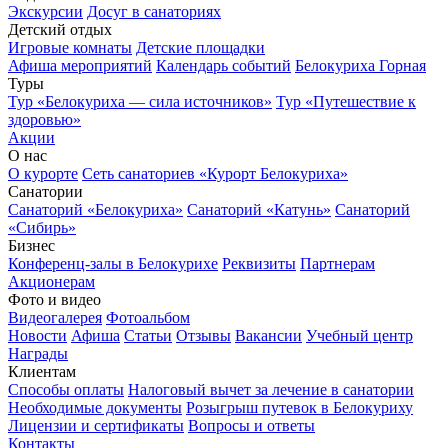
Экскурсии
Досуг в санаториях
Детский отдых
Игровые комнаты
Детские площадки
Афиша мероприятий
Календарь событий
Белокуриха Горная
Туры
Тур «Белокуриха — сила источников»
Тур «Путешествие к
здоровью»
Акции
О нас
О курорте
Сеть санаториев «Курорт Белокуриха»
Санатории
Санаторий «Белокуриха»
Санаторий «Катунь»
Санаторий
«Сибирь»
Бизнес
Конференц-залы в Белокурихе
Реквизиты
Партнерам
Акционерам
Фото и видео
Видеогалерея
Фотоальбом
Новости
Афиша
Статьи
Отзывы
Вакансии
Учебный центр
Награды
Клиентам
Способы оплаты
Налоговый вычет за лечение в санатории
Необходимые документы
Розыгрыш путевок в Белокуриху
Лицензии и сертификаты
Вопросы и ответы
Контакты