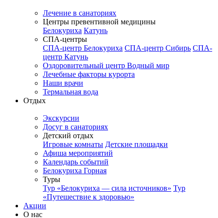
Лечение в санаториях
Центры превентивной медицины
Белокуриха
Катунь
СПА-центры
СПА-центр Белокуриха
СПА-центр Сибирь
СПА-
центр Катунь
Оздоровительный центр Водный мир
Лечебные факторы курорта
Наши врачи
Термальная вода
Отдых
Экскурсии
Досуг в санаториях
Детский отдых
Игровые комнаты
Детские площадки
Афиша мероприятий
Календарь событий
Белокуриха Горная
Туры
Тур «Белокуриха — сила источников»
Тур
«Путешествие к здоровью»
Акции
О нас