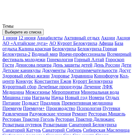
Темы
Выберите из списка
1 июня
12 июня
Авиабилеты
Активный отдых
Акции
Акция
АО «Алтайские луга»
АО Курорт Белокуриха
Афиша
База
отдыха Калина красная
Белокуриха
Белокуриха Горная
Белокуриха-2
Водный мир
Врачи-профессионалы
Всемирный
фестиваль молодежи
Гинекология
Горный Алтай
Гороскоп
Гости
Денисова пещера
День защиты детей
День России
Дети
Детские каникулы
Документы
Достопримечательности
Досуг
Здоровый образ жизни
Здоровье
Здравница
Кинофорум
Кол-
центр
Конкурс
Константин Ежов
Курорт Белокуриха
Курортный сбор
Лечебные процедуры
Лечение
ЛФК
Медицина
Межсезонье
Мероприятия
Минеральная вода
Мишина гора
Награды
Наука
Новый год
Номера
Отдых
Питание
Подкаст
Праздник
Превентивная медицина
Премиум
Премиум+
Производство
Психология
Путевки
Развлечения
Разумовские чтения
Ремонт
Ресторан Мишель
Ресторан Трактир Гоголь
Ресторан Трактир Дилижанс
Розыгрыш путевок
Розыгрыши
Санаторий Белокуриха
Санаторий Катунь
Санаторий Сибирь
Сибирская Масленица