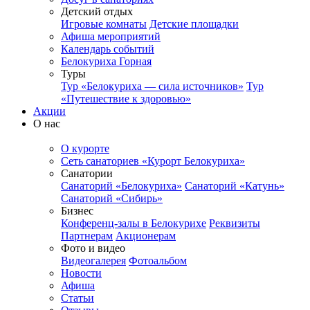
Детский отдых
Игровые комнаты
Детские площадки
Афиша мероприятий
Календарь событий
Белокуриха Горная
Туры
Тур «Белокуриха — сила источников»
Тур
«Путешествие к здоровью»
Акции
О нас
О курорте
Сеть санаториев «Курорт Белокуриха»
Санатории
Санаторий «Белокуриха»
Санаторий «Катунь»
Санаторий «Сибирь»
Бизнес
Конференц-залы в Белокурихе
Реквизиты
Партнерам
Акционерам
Фото и видео
Видеогалерея
Фотоальбом
Новости
Афиша
Статьи