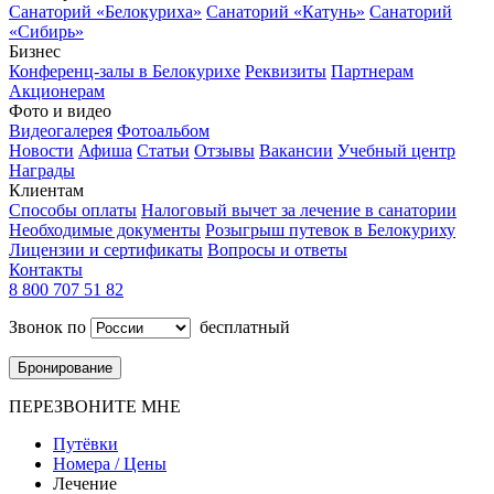
Санаторий «Белокуриха»
Санаторий «Катунь»
Санаторий
«Сибирь»
Бизнес
Конференц-залы в Белокурихе
Реквизиты
Партнерам
Акционерам
Фото и видео
Видеогалерея
Фотоальбом
Новости
Афиша
Статьи
Отзывы
Вакансии
Учебный центр
Награды
Клиентам
Способы оплаты
Налоговый вычет за лечение в санатории
Необходимые документы
Розыгрыш путевок в Белокуриху
Лицензии и сертификаты
Вопросы и ответы
Контакты
8 800 707 51 82
Звонок по
бесплатный
Бронирование
ПЕРЕЗВОНИТЕ МНЕ
Путёвки
Номера / Цены
Лечение