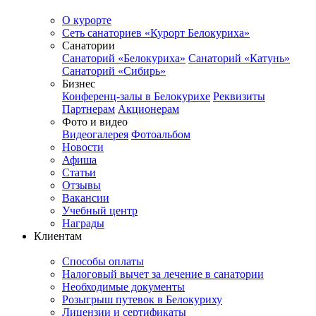
О курорте
Сеть санаториев «Курорт Белокуриха»
Санатории
Санаторий «Белокуриха»
Санаторий «Катунь»
Санаторий «Сибирь»
Бизнес
Конференц-залы в Белокурихе
Реквизиты
Партнерам
Акционерам
Фото и видео
Видеогалерея
Фотоальбом
Новости
Афиша
Статьи
Отзывы
Вакансии
Учебный центр
Награды
Клиентам
Способы оплаты
Налоговый вычет за лечение в санатории
Необходимые документы
Розыгрыш путевок в Белокуриху
Лицензии и сертификаты