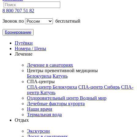
8 800 707 51 82
Звонок по
бесплатный
Бронирование
Путёвки
Номера / Цены
Лечение
Лечение в санаториях
Центры превентивной медицины
Белокуриха
Катунь
СПА-центры
СПА-центр Белокуриха
СПА-центр Сибирь
СПА-
центр Катунь
Оздоровительный центр Водный мир
Лечебные факторы курорта
Наши врачи
Термальная вода
Отдых
Экскурсии
Досуг в санаториях