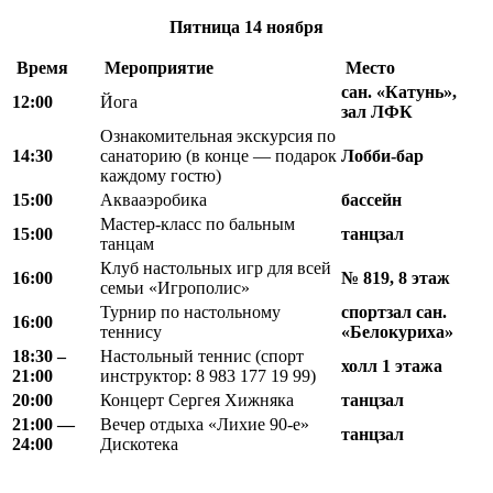
Пятница
14 ноября
Время
Мероприятие
Место
сан. «Катунь»,
12:00
Йога
зал ЛФК
Ознакомительная экскурсия по
14:30
санаторию (в конце — подарок
Лобби-бар
каждому гостю)
15:00
Аквааэробика
бассейн
Мастер-класс по бальным
15:00
танцзал
танцам
Клуб настольных игр для всей
16:00
№ 819, 8 этаж
семьи «Игрополис»
Турнир по настольному
спортзал сан.
16:00
теннису
«Белокуриха»
18
:
30 –
Настольный теннис (спорт
холл 1 этажа
21
:
00
инструктор: 8 983 177 19 99)
20
:
00
Концерт Сергея Хижняка
танцзал
21
:
00 —
Вечер отдыха «Лихие 90-е»
танцзал
24
:
00
Дискотека