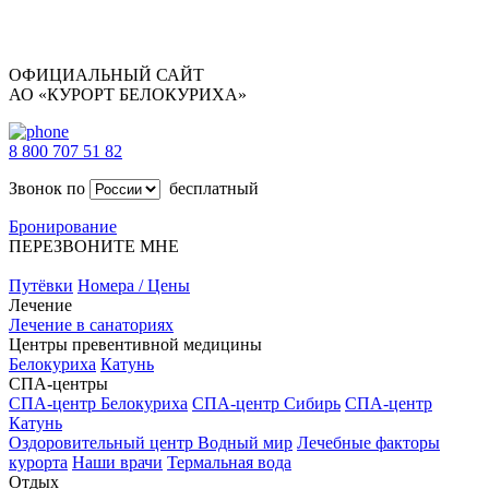
ОФИЦИАЛЬНЫЙ САЙТ
АО «КУРОРТ БЕЛОКУРИХА»
8 800 707 51 82
Звонок по
бесплатный
Бронирование
ПЕРЕЗВОНИТЕ МНЕ
Путёвки
Номера / Цены
Лечение
Лечение в санаториях
Центры превентивной медицины
Белокуриха
Катунь
СПА-центры
СПА-центр Белокуриха
СПА-центр Сибирь
СПА-центр
Катунь
Оздоровительный центр Водный мир
Лечебные факторы
курорта
Наши врачи
Термальная вода
Отдых