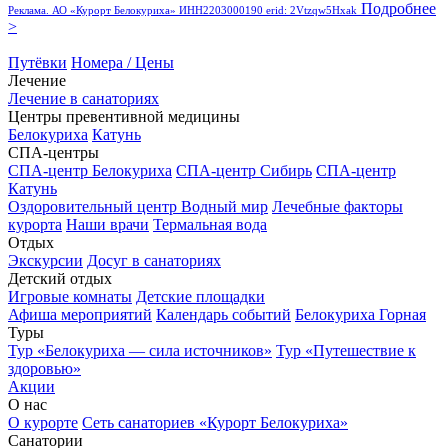
Подробнее
Реклама. АО «Курорт Белокуриха» ИНН2203000190 erid: 2Vtzqw5Hxak
>
Путёвки
Номера / Цены
Лечение
Лечение в санаториях
Центры превентивной медицины
Белокуриха
Катунь
СПА-центры
СПА-центр Белокуриха
СПА-центр Сибирь
СПА-центр
Катунь
Оздоровительный центр Водный мир
Лечебные факторы
курорта
Наши врачи
Термальная вода
Отдых
Экскурсии
Досуг в санаториях
Детский отдых
Игровые комнаты
Детские площадки
Афиша мероприятий
Календарь событий
Белокуриха Горная
Туры
Тур «Белокуриха — сила источников»
Тур «Путешествие к
здоровью»
Акции
О нас
О курорте
Сеть санаториев «Курорт Белокуриха»
Санатории