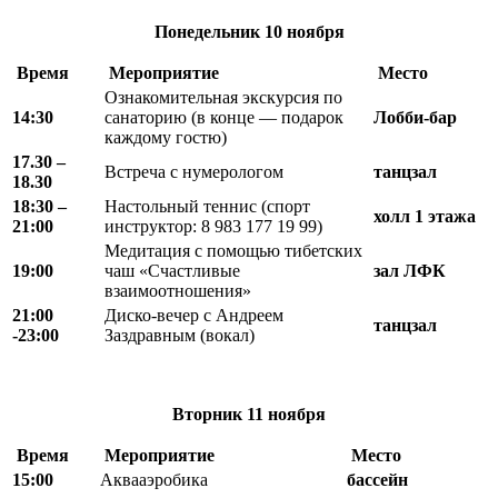
Понедельник
10 ноября
Время
Мероприятие
Место
Ознакомительная экскурсия по
14:30
санаторию (в конце — подарок
Лобби-бар
каждому гостю)
17.30 –
Встреча с нумерологом
танцзал
18.30
18
:
30 –
Настольный теннис (спорт
холл 1 этажа
21
:
00
инструктор: 8 983 177 19 99)
Медитация с помощью тибетских
19:00
чаш «Счастливые
зал ЛФК
взаимоотношения»
21:00
Диско-вечер с Андреем
танцзал
-23:00
Заздравным (вокал)
Вторник 1
1 ноября
Время
Мероприятие
Место
15:00
Аквааэробика
бассейн