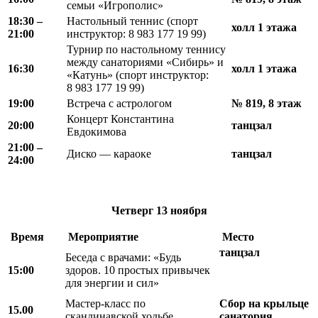
семьи «Игрополис»
18
:
30 –
Настольный теннис (спорт
холл 1 этажа
21
:
00
инструктор: 8 983 177 19 99)
Турнир по настольному теннису
между санаториями «Сибирь» и
16:30
холл 1 этажа
«Катунь» (спорт инструктор:
8 983 177 19 99)
19:00
Встреча с астрологом
№ 819, 8 этаж
Концерт Константина
20:00
танцзал
Евдокимова
21:00 –
Диско — караоке
танцзал
24:00
Четверг
13 ноября
Время
Мероприятие
Место
танцзал
Беседа с врачами: «Будь
15:00
здоров. 10 простых привычек
для энергии и сил»
Мастер-класс по
Сбор на крыльце
15.00
скандинавской ходьбе
санатория