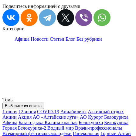
Поделитесь информацией с друзьями
Категории
Афиша
Новости
Статьи
Блог
Без рубрики
Темы
Выберите из списка
1 июня
12 июня
COVID-19
Авиабилеты
Активный отдых
Акции
Акция
АО «Алтайские луга»
АО Курорт Белокуриха
Афиша
База отдыха Калина красная
Белокуриха
Белокуриха
Горная
Белокуриха-2
Водный мир
Врачи-профессионалы
Всемирный фестиваль молодежи
Гинекология
Горный Алтай