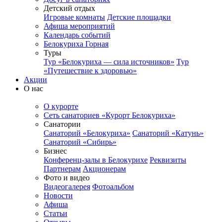
Детский отдых
Игровые комнаты
Детские площадки
Афиша мероприятий
Календарь событий
Белокуриха Горная
Туры
Тур «Белокуриха — сила источников»
Тур
«Путешествие к здоровью»
Акции
О нас
О курорте
Сеть санаториев «Курорт Белокуриха»
Санатории
Санаторий «Белокуриха»
Санаторий «Катунь»
Санаторий «Сибирь»
Бизнес
Конференц-залы в Белокурихе
Реквизиты
Партнерам
Акционерам
Фото и видео
Видеогалерея
Фотоальбом
Новости
Афиша
Статьи