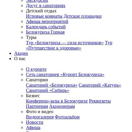
Экскурсии
Досуг в санаториях
Детский отдых
Игровые комнаты
Детские площадки
Афиша мероприятий
Календарь событий
Белокуриха Горная
Туры
Тур «Белокуриха — сила источников»
Тур
«Путешествие к здоровью»
Акции
О нас
О курорте
Сеть санаториев «Курорт Белокуриха»
Санатории
Санаторий «Белокуриха»
Санаторий «Катунь»
Санаторий «Сибирь»
Бизнес
Конференц-залы в Белокурихе
Реквизиты
Партнерам
Акционерам
Фото и видео
Видеогалерея
Фотоальбом
Новости
Афиша