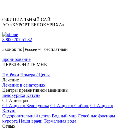
ОФИЦИАЛЬНЫЙ САЙТ
АО «КУРОРТ БЕЛОКУРИХА»
8 800 707 51 82
Звонок по
бесплатный
Бронирование
ПЕРЕЗВОНИТЕ МНЕ
Путёвки
Номера / Цены
Лечение
Лечение в санаториях
Центры превентивной медицины
Белокуриха
Катунь
СПА-центры
СПА-центр Белокуриха
СПА-центр Сибирь
СПА-центр
Катунь
Оздоровительный центр Водный мир
Лечебные факторы
курорта
Наши врачи
Термальная вода
Отдых