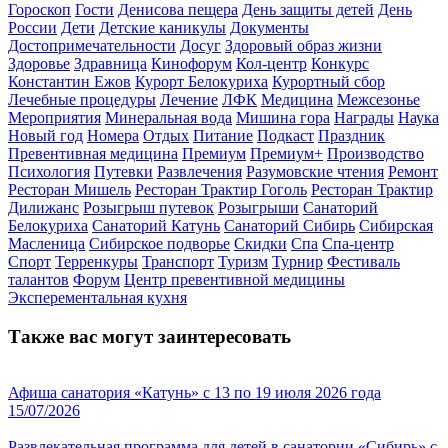
Гороскоп
Гости
Денисова пещера
День защиты детей
День
России
Дети
Детские каникулы
Документы
Достопримечательности
Досуг
Здоровый образ жизни
Здоровье
Здравница
Кинофорум
Кол-центр
Конкурс
Константин Ежов
Курорт Белокуриха
Курортный сбор
Лечебные процедуры
Лечение
ЛФК
Медицина
Межсезонье
Мероприятия
Минеральная вода
Мишина гора
Награды
Наука
Новый год
Номера
Отдых
Питание
Подкаст
Праздник
Превентивная медицина
Премиум
Премиум+
Производство
Психология
Путевки
Развлечения
Разумовские чтения
Ремонт
Ресторан Мишель
Ресторан Трактир Гоголь
Ресторан Трактир
Дилижанс
Розыгрыш путевок
Розыгрыши
Санаторий
Белокуриха
Санаторий Катунь
Санаторий Сибирь
Сибирская
Масленица
Сибирское подворье
Скидки
Спа
Спа-центр
Спорт
Терренкуры
Транспорт
Туризм
Турнир
Фестиваль
талантов
Форум
Центр превентивной медицины
Эксперементальная кухня
Также вас могут заинтересовать
Афиша санатория «Катунь» с 13 по 19 июля 2026 года
15/07/2026
Развлекательная программа для детей в санатории «Сибирь» с