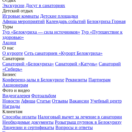
Отдых
Экскурсии
Досуг в санаториях
Детский отдых
Игровые комнаты
Детские площадки
Афиша мероприятий
Календарь событий
Белокуриха Горная
Туры
Тур «Белокуриха — сила источников»
Тур «Путешествие к
здоровью»
Акции
О нас
О курорте
Сеть санаториев «Курорт Белокуриха»
Санатории
Санаторий «Белокуриха»
Санаторий «Катунь»
Санаторий
«Сибирь»
Бизнес
Конференц-залы в Белокурихе
Реквизиты
Партнерам
Акционерам
Фото и видео
Видеогалерея
Фотоальбом
Новости
Афиша
Статьи
Отзывы
Вакансии
Учебный центр
Награды
Клиентам
Способы оплаты
Налоговый вычет за лечение в санатории
Необходимые документы
Розыгрыш путевок в Белокуриху
Лицензии и сертификаты
Вопросы и ответы