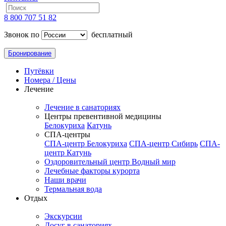
8 800 707 51 82
Звонок по
бесплатный
Бронирование
Путёвки
Номера / Цены
Лечение
Лечение в санаториях
Центры превентивной медицины
Белокуриха
Катунь
СПА-центры
СПА-центр Белокуриха
СПА-центр Сибирь
СПА-
центр Катунь
Оздоровительный центр Водный мир
Лечебные факторы курорта
Наши врачи
Термальная вода
Отдых
Экскурсии
Досуг в санаториях