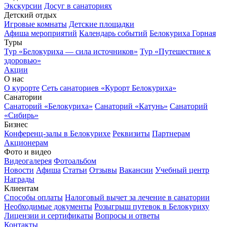
Экскурсии
Досуг в санаториях
Детский отдых
Игровые комнаты
Детские площадки
Афиша мероприятий
Календарь событий
Белокуриха Горная
Туры
Тур «Белокуриха — сила источников»
Тур «Путешествие к
здоровью»
Акции
О нас
О курорте
Сеть санаториев «Курорт Белокуриха»
Санатории
Санаторий «Белокуриха»
Санаторий «Катунь»
Санаторий
«Сибирь»
Бизнес
Конференц-залы в Белокурихе
Реквизиты
Партнерам
Акционерам
Фото и видео
Видеогалерея
Фотоальбом
Новости
Афиша
Статьи
Отзывы
Вакансии
Учебный центр
Награды
Клиентам
Способы оплаты
Налоговый вычет за лечение в санатории
Необходимые документы
Розыгрыш путевок в Белокуриху
Лицензии и сертификаты
Вопросы и ответы
Контакты