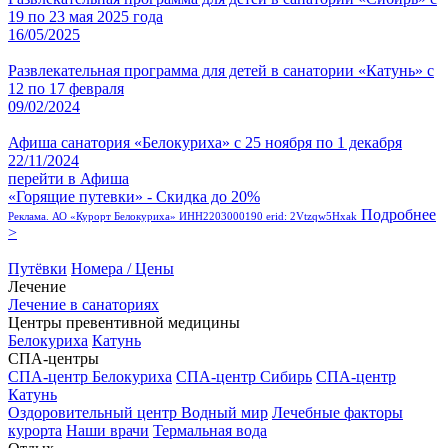
19 по 23 мая 2025 года
16/05/2025
Развлекательная программа для детей в санатории «Катунь» с
12 по 17 февраля
09/02/2024
Афиша санатория «Белокуриха» с 25 ноября по 1 декабря
22/11/2024
перейти в Афиша
«Горящие путевки» - Скидка до 20%
Подробнее
Реклама. АО «Курорт Белокуриха» ИНН2203000190 erid: 2Vtzqw5Hxak
>
Путёвки
Номера / Цены
Лечение
Лечение в санаториях
Центры превентивной медицины
Белокуриха
Катунь
СПА-центры
СПА-центр Белокуриха
СПА-центр Сибирь
СПА-центр
Катунь
Оздоровительный центр Водный мир
Лечебные факторы
курорта
Наши врачи
Термальная вода