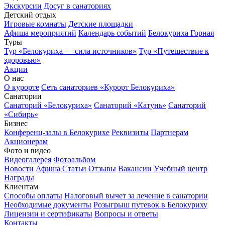
Экскурсии
Досуг в санаториях
Детский отдых
Игровые комнаты
Детские площадки
Афиша мероприятий
Календарь событий
Белокуриха Горная
Туры
Тур «Белокуриха — сила источников»
Тур «Путешествие к
здоровью»
Акции
О нас
О курорте
Сеть санаториев «Курорт Белокуриха»
Санатории
Санаторий «Белокуриха»
Санаторий «Катунь»
Санаторий
«Сибирь»
Бизнес
Конференц-залы в Белокурихе
Реквизиты
Партнерам
Акционерам
Фото и видео
Видеогалерея
Фотоальбом
Новости
Афиша
Статьи
Отзывы
Вакансии
Учебный центр
Награды
Клиентам
Способы оплаты
Налоговый вычет за лечение в санатории
Необходимые документы
Розыгрыш путевок в Белокуриху
Лицензии и сертификаты
Вопросы и ответы
Контакты