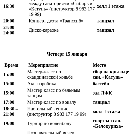
между санаториями «Сибирь и
16
:
30
холл 1 этажа
«Катунь» (инструктор 8 983 177
19 99)
20:00
Концерт дуэта «Транссиб»
танцзал
21:00 –
Диско-караоке
танцзал
24:00
Четверг
15 января
Время
Мероприятие
Место
Мастер-класс по
сбор на крыльце
15:00
скандинавской ходьбе
сан. «Катунь»
15:00
Аквааэробика
бассейн
Мастер-класс по бальным
15:00
зал ЛФК
танцам
17:00
Мастер-класс по вокалу
танцзал
18
:
30 –
Настольный теннис
холл 1 этажа
21
:
00
(инструктор 8 983 177 19 99)
спортзал сан.
19:00
Турнир по волейболу
«Белокуриха»
Познавательный вечер