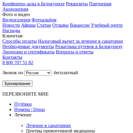
Конференц-залы в Белокурихе
Реквизиты
Партнерам
Акционерам
Фото и видео
Видеогалерея
Фотоальбом
Новости
Афиша
Статьи
Отзывы
Вакансии
Учебный центр
Награды
Клиентам
Способы оплаты
Налоговый вычет за лечение в санатории
Необходимые документы
Розыгрыш путевок в Белокуриху
Лицензии и сертификаты
Вопросы и ответы
Контакты
8 800 707 51 82
Звонок по
бесплатный
Бронирование
ПЕРЕЗВОНИТЕ МНЕ
Путёвки
Номера / Цены
Лечение
Лечение в санаториях
Центры превентивной медицины