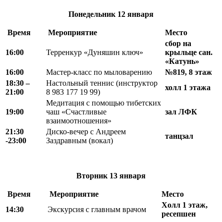
Понедельник
12 января
Время
Мероприятие
Место
сбор на
16:00
Терренкур «Дуняшин ключ»
крыльце сан.
«Катунь»
16:00
Мастер-класс по мыловарению
№819, 8 этаж
18
:
30 –
Настольный теннис (инструктор
холл 1 этажа
21
:
00
8 983 177 19 99)
Медитация с помощью тибетских
19:00
чаш «Счастливые
зал ЛФК
взаимоотношения»
21:30
Диско-вечер с Андреем
танцзал
-23:00
Заздравным (вокал)
Вторник
13 января
Время
Мероприятие
Место
Холл 1 этаж,
14:30
Экскурсия с главным врачом
ресепшен