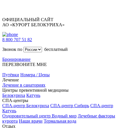
ОФИЦИАЛЬНЫЙ САЙТ
АО «КУРОРТ БЕЛОКУРИХА»
8 800 707 51 82
Звонок по
бесплатный
Бронирование
ПЕРЕЗВОНИТЕ МНЕ
Путёвки
Номера / Цены
Лечение
Лечение в санаториях
Центры превентивной медицины
Белокуриха
Катунь
СПА-центры
СПА-центр Белокуриха
СПА-центр Сибирь
СПА-центр
Катунь
Оздоровительный центр Водный мир
Лечебные факторы
курорта
Наши врачи
Термальная вода
Отдых