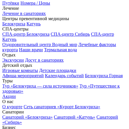
Путёвки
Номера / Цены
Лечение
Лечение в санаториях
Центры превентивной медицины
Белокуриха
Катунь
СПА-центры
СПА-центр Белокуриха
СПА-центр Сибирь
СПА-центр
Катунь
Оздоровительный центр Водный мир
Лечебные факторы
курорта
Наши врачи
Термальная вода
Отдых
Экскурсии
Досуг в санаториях
Детский отдых
Игровые комнаты
Детские площадки
Афиша мероприятий
Календарь событий
Белокуриха Горная
Туры
Тур «Белокуриха — сила источников»
Тур «Путешествие к
здоровью»
Акции
О нас
О курорте
Сеть санаториев «Курорт Белокуриха»
Санатории
Санаторий «Белокуриха»
Санаторий «Катунь»
Санаторий
«Сибирь»
Бизнес