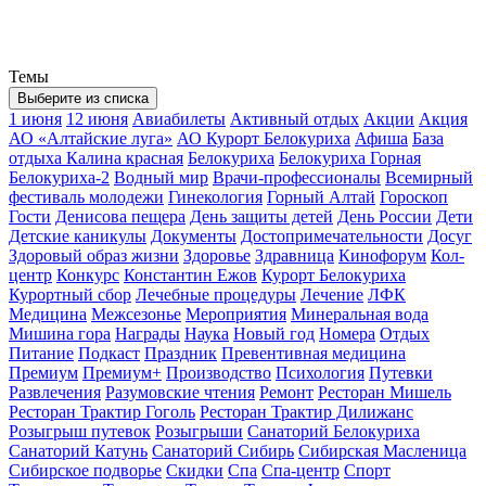
Темы
Выберите из списка
1 июня
12 июня
Авиабилеты
Активный отдых
Акции
Акция
АО «Алтайские луга»
АО Курорт Белокуриха
Афиша
База
отдыха Калина красная
Белокуриха
Белокуриха Горная
Белокуриха-2
Водный мир
Врачи-профессионалы
Всемирный
фестиваль молодежи
Гинекология
Горный Алтай
Гороскоп
Гости
Денисова пещера
День защиты детей
День России
Дети
Детские каникулы
Документы
Достопримечательности
Досуг
Здоровый образ жизни
Здоровье
Здравница
Кинофорум
Кол-
центр
Конкурс
Константин Ежов
Курорт Белокуриха
Курортный сбор
Лечебные процедуры
Лечение
ЛФК
Медицина
Межсезонье
Мероприятия
Минеральная вода
Мишина гора
Награды
Наука
Новый год
Номера
Отдых
Питание
Подкаст
Праздник
Превентивная медицина
Премиум
Премиум+
Производство
Психология
Путевки
Развлечения
Разумовские чтения
Ремонт
Ресторан Мишель
Ресторан Трактир Гоголь
Ресторан Трактир Дилижанс
Розыгрыш путевок
Розыгрыши
Санаторий Белокуриха
Санаторий Катунь
Санаторий Сибирь
Сибирская Масленица
Сибирское подворье
Скидки
Спа
Спа-центр
Спорт