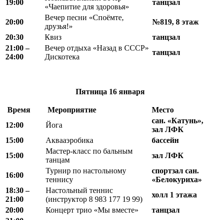
19:00
танцзал
«Чаепитие для здоровья»
Вечер песни «Споёмте,
20:00
№819, 8 этаж
друзья!»
20:30
Квиз
танцзал
21:00 –
Вечер отдыха «Назад в СССР»
танцзал
24:00
Дискотека
Пятница
16 января
Время
Мероприятие
Место
сан. «Катунь»,
12:00
Йога
зал ЛФК
15:00
Аквааэробика
бассейн
Мастер-класс по бальным
15:00
зал ЛФК
танцам
Турнир по настольному
спортзал сан.
16:00
теннису
«Белокуриха»
18
:
30 –
Настольный теннис
холл 1 этажа
21
:
00
(инструктор 8 983 177 19 99)
20:00
Концерт трио «Мы вместе»
танцзал