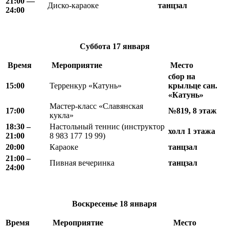
21
:
00 —
Диско-караоке
танцзал
24
:
00
Суббота
17 января
Время
Мероприятие
Место
сбор на
15:00
Терренкур «Катунь»
крыльце сан.
«Катунь»
Мастер-класс «Славянская
17:00
№819, 8 этаж
кукла»
18
:
30 –
Настольный теннис (инструктор
холл 1 этажа
21
:
00
8 983 177 19 99)
20:00
Караоке
танцзал
21
:
00 –
Пивная вечеринка
танцзал
24
:
00
Воскресенье
18 января
Время
Мероприятие
Место