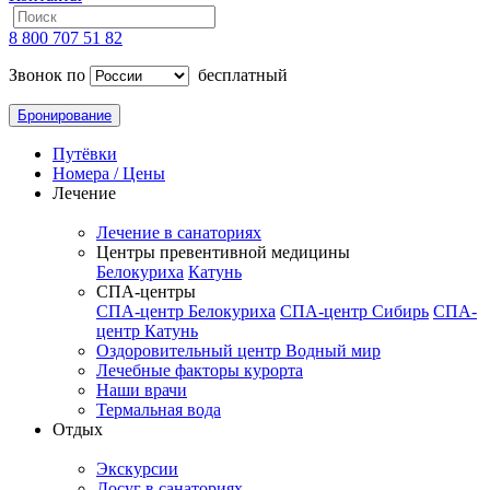
8 800 707 51 82
Звонок по
бесплатный
Бронирование
Путёвки
Номера / Цены
Лечение
Лечение в санаториях
Центры превентивной медицины
Белокуриха
Катунь
СПА-центры
СПА-центр Белокуриха
СПА-центр Сибирь
СПА-
центр Катунь
Оздоровительный центр Водный мир
Лечебные факторы курорта
Наши врачи
Термальная вода
Отдых
Экскурсии
Досуг в санаториях