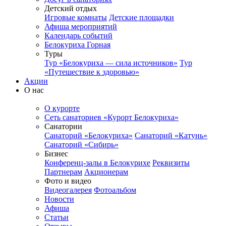
Детский отдых
Игровые комнаты
Детские площадки
Афиша мероприятий
Календарь событий
Белокуриха Горная
Туры
Тур «Белокуриха — сила источников»
Тур
«Путешествие к здоровью»
Акции
О нас
О курорте
Сеть санаториев «Курорт Белокуриха»
Санатории
Санаторий «Белокуриха»
Санаторий «Катунь»
Санаторий «Сибирь»
Бизнес
Конференц-залы в Белокурихе
Реквизиты
Партнерам
Акционерам
Фото и видео
Видеогалерея
Фотоальбом
Новости
Афиша
Статьи