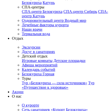
Белокуриха
Катунь
СПА-центры
СПА-центр Белокуриха
СПА-центр Сибирь
СПА-
центр Катунь
Оздоровительный центр Водный мир
Лечебные факторы курорта
Наши врачи
Термальная вода
Отдых
Экскурсии
Досуг в санаториях
Детский отдых
Игровые комнаты
Детские площадки
Афиша мероприятий
Календарь событий
Белокуриха Горная
Туры
Тур «Белокуриха — сила источников»
Тур
«Путешествие к здоровью»
Акции
О нас
О курорте
Сеть санаториев «Курорт Белокуриха»