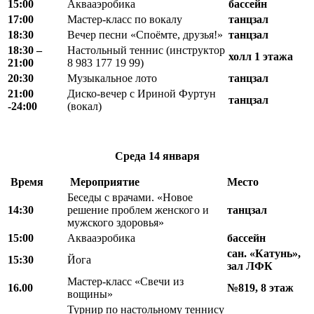
15:00
Аквааэробика
бассейн
17:00
Мастер-класс по вокалу
танцзал
18:30
Вечер песни «Споёмте, друзья!»
танцзал
18
:
30 –
Настольный теннис (инструктор
холл 1 этажа
21
:
00
8 983 177 19 99)
20:30
Музыкальное лото
танцзал
21:00
Диско-вечер с Ириной Фуртун
танцзал
-24:00
(вокал)
Среда
14 января
Время
Мероприятие
Место
Беседы с врачами. «Новое
14:30
решение проблем женского и
танцзал
мужского здоровья»
15:00
Аквааэробика
бассейн
сан. «Катунь»,
15:30
Йога
зал ЛФК
Мастер-класс «Свечи из
16.00
№819, 8 этаж
вощины»
Турнир по настольному теннису