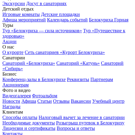
Экскурсии
Досуг в санаториях
Детский отдых
Игровые комнаты
Детские площадки
Афиша мероприятий
Календарь событий
Белокуриха Горная
Туры
Тур «Белокуриха — сила источников»
Тур «Путешествие к
здоровью»
Акции
О нас
О курорте
Сеть санаториев «Курорт Белокуриха»
Санатории
Санаторий «Белокуриха»
Санаторий «Катунь»
Санаторий
«Сибирь»
Бизнес
Конференц-залы в Белокурихе
Реквизиты
Партнерам
Акционерам
Фото и видео
Видеогалерея
Фотоальбом
Новости
Афиша
Статьи
Отзывы
Вакансии
Учебный центр
Награды
Клиентам
Способы оплаты
Налоговый вычет за лечение в санатории
Необходимые документы
Розыгрыш путевок в Белокуриху
Лицензии и сертификаты
Вопросы и ответы
Контакты