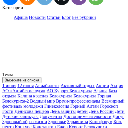
Категории
Афиша
Новости
Статьи
Блог
Без рубрики
Темы
Выберите из списка
1 июня
12 июня
Авиабилеты
Активный отдых
Акции
Акция
АО «Алтайские луга»
АО Курорт Белокуриха
Афиша
База
отдыха Калина красная
Белокуриха
Белокуриха Горная
Белокуриха-2
Водный мир
Врачи-профессионалы
Всемирный
фестиваль молодежи
Гинекология
Горный Алтай
Гороскоп
Гости
Денисова пещера
День защиты детей
День России
Дети
Детские каникулы
Документы
Достопримечательности
Досуг
Здоровый образ жизни
Здоровье
Здравница
Кинофорум
Кол-
центр
Конкурс
Константин Ежов
Курорт Белокуриха