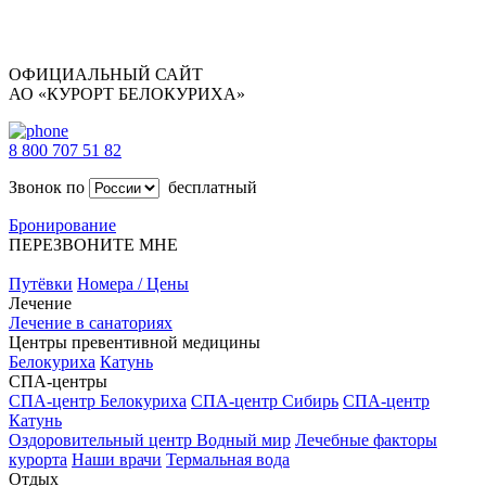
ОФИЦИАЛЬНЫЙ САЙТ
АО «КУРОРТ БЕЛОКУРИХА»
8 800 707 51 82
Звонок по
бесплатный
Бронирование
ПЕРЕЗВОНИТЕ МНЕ
Путёвки
Номера / Цены
Лечение
Лечение в санаториях
Центры превентивной медицины
Белокуриха
Катунь
СПА-центры
СПА-центр Белокуриха
СПА-центр Сибирь
СПА-центр
Катунь
Оздоровительный центр Водный мир
Лечебные факторы
курорта
Наши врачи
Термальная вода
Отдых