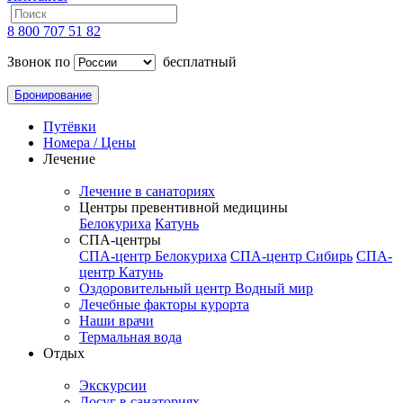
8 800 707 51 82
Звонок по
бесплатный
Бронирование
Путёвки
Номера / Цены
Лечение
Лечение в санаториях
Центры превентивной медицины
Белокуриха
Катунь
СПА-центры
СПА-центр Белокуриха
СПА-центр Сибирь
СПА-
центр Катунь
Оздоровительный центр Водный мир
Лечебные факторы курорта
Наши врачи
Термальная вода
Отдых
Экскурсии
Досуг в санаториях