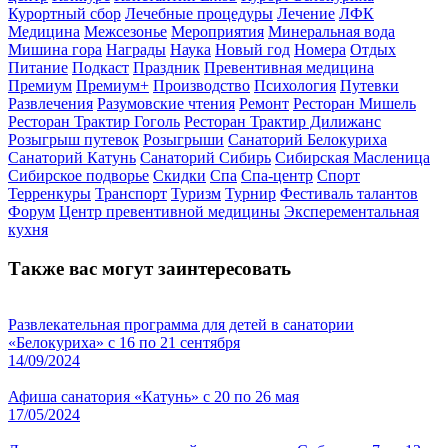
Курортный сбор
Лечебные процедуры
Лечение
ЛФК
Медицина
Межсезонье
Мероприятия
Минеральная вода
Мишина гора
Награды
Наука
Новый год
Номера
Отдых
Питание
Подкаст
Праздник
Превентивная медицина
Премиум
Премиум+
Производство
Психология
Путевки
Развлечения
Разумовские чтения
Ремонт
Ресторан Мишель
Ресторан Трактир Гоголь
Ресторан Трактир Дилижанс
Розыгрыш путевок
Розыгрыши
Санаторий Белокуриха
Санаторий Катунь
Санаторий Сибирь
Сибирская Масленица
Сибирское подворье
Скидки
Спа
Спа-центр
Спорт
Терренкуры
Транспорт
Туризм
Турнир
Фестиваль талантов
Форум
Центр превентивной медицины
Эксперементальная
кухня
Также вас могут заинтересовать
Развлекательная программа для детей в санатории
«Белокуриха» с 16 по 21 сентября
14/09/2024
Афиша санатория «Катунь» с 20 по 26 мая
17/05/2024