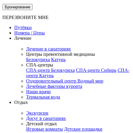
Бронирование
ПЕРЕЗВОНИТЕ МНЕ
Путёвки
Номера / Цены
Лечение
Лечение в санаториях
Центры превентивной медицины
Белокуриха
Катунь
СПА-центры
СПА-центр Белокуриха
СПА-центр Сибирь
СПА-
центр Катунь
Оздоровительный центр Водный мир
Лечебные факторы курорта
Наши врачи
Термальная вода
Отдых
Экскурсии
Досуг в санаториях
Детский отдых
Игровые комнаты
Детские площадки