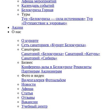
Афиша мероприятий
Календарь событий
Белокуриха Горная
Туры
Тур «Белокуриха — сила источников»
Тур
«Путешествие к здоровью»
Акции
О нас
О курорте
Сеть санаториев «Курорт Белокуриха»
Санатории
Санаторий «Белокуриха»
Санаторий «Катунь»
Санаторий «Сибирь»
Бизнес
Конференц-залы в Белокурихе
Реквизиты
Партнерам
Акционерам
Фото и видео
Видеогалерея
Фотоальбом
Новости
Афиша
Статьи
Отзывы
Вакансии
Учебный центр