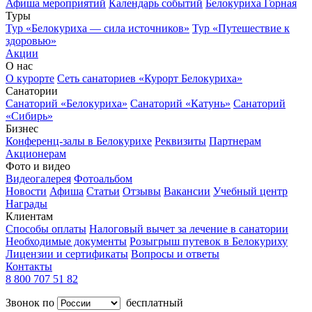
Афиша мероприятий
Календарь событий
Белокуриха Горная
Туры
Тур «Белокуриха — сила источников»
Тур «Путешествие к
здоровью»
Акции
О нас
О курорте
Сеть санаториев «Курорт Белокуриха»
Санатории
Санаторий «Белокуриха»
Санаторий «Катунь»
Санаторий
«Сибирь»
Бизнес
Конференц-залы в Белокурихе
Реквизиты
Партнерам
Акционерам
Фото и видео
Видеогалерея
Фотоальбом
Новости
Афиша
Статьи
Отзывы
Вакансии
Учебный центр
Награды
Клиентам
Способы оплаты
Налоговый вычет за лечение в санатории
Необходимые документы
Розыгрыш путевок в Белокуриху
Лицензии и сертификаты
Вопросы и ответы
Контакты
8 800 707 51 82
Звонок по
бесплатный