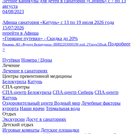
Летние каникулы для детей в санатории «Сибирь» с 7 по 13
августа
04/08/2023
Афиша санатория «Катунь» с 13 по 19 июля 2026 года
15/07/2026
перейти в Афиша
«Горящие путевки» - Скидка до 20%
Подробнее
Реклама. АО «Курорт Белокуриха» ИНН2203000190 erid: 2Vtzqw5Hxak
>
Путёвки
Номера / Цены
Лечение
Лечение в санаториях
Центры превентивной медицины
Белокуриха
Катунь
СПА-центры
СПА-центр Белокуриха
СПА-центр Сибирь
СПА-центр
Катунь
Оздоровительный центр Водный мир
Лечебные факторы
курорта
Наши врачи
Термальная вода
Отдых
Экскурсии
Досуг в санаториях
Детский отдых
Игровые комнаты
Детские площадки