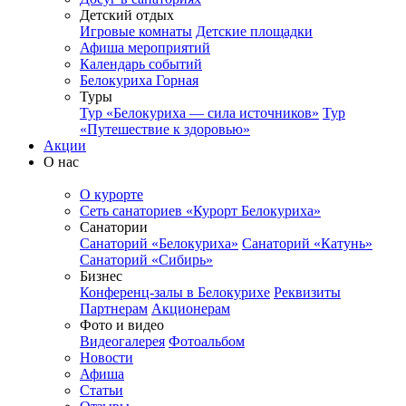
Детский отдых
Игровые комнаты
Детские площадки
Афиша мероприятий
Календарь событий
Белокуриха Горная
Туры
Тур «Белокуриха — сила источников»
Тур
«Путешествие к здоровью»
Акции
О нас
О курорте
Сеть санаториев «Курорт Белокуриха»
Санатории
Санаторий «Белокуриха»
Санаторий «Катунь»
Санаторий «Сибирь»
Бизнес
Конференц-залы в Белокурихе
Реквизиты
Партнерам
Акционерам
Фото и видео
Видеогалерея
Фотоальбом
Новости
Афиша
Статьи