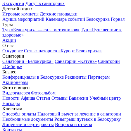
Экскурсии
Досуг в санаториях
Детский отдых
Игровые комнаты
Детские площадки
Афиша мероприятий
Календарь событий
Белокуриха Горная
Туры
Тур «Белокуриха — сила источников»
Тур «Путешествие к
здоровью»
Акции
О нас
О курорте
Сеть санаториев «Курорт Белокуриха»
Санатории
Санаторий «Белокуриха»
Санаторий «Катунь»
Санаторий
«Сибирь»
Бизнес
Конференц-залы в Белокурихе
Реквизиты
Партнерам
Акционерам
Фото и видео
Видеогалерея
Фотоальбом
Новости
Афиша
Статьи
Отзывы
Вакансии
Учебный центр
Награды
Клиентам
Способы оплаты
Налоговый вычет за лечение в санатории
Необходимые документы
Розыгрыш путевок в Белокуриху
Лицензии и сертификаты
Вопросы и ответы
Контакты