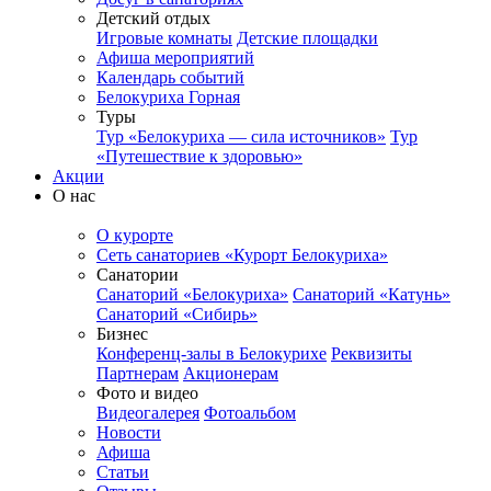
Детский отдых
Игровые комнаты
Детские площадки
Афиша мероприятий
Календарь событий
Белокуриха Горная
Туры
Тур «Белокуриха — сила источников»
Тур
«Путешествие к здоровью»
Акции
О нас
О курорте
Сеть санаториев «Курорт Белокуриха»
Санатории
Санаторий «Белокуриха»
Санаторий «Катунь»
Санаторий «Сибирь»
Бизнес
Конференц-залы в Белокурихе
Реквизиты
Партнерам
Акционерам
Фото и видео
Видеогалерея
Фотоальбом
Новости
Афиша
Статьи