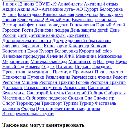
1 июня
12 июня
COVID-19
Авиабилеты
Активный отдых
Акции
Акция
АО «Алтайские луга»
АО Курорт Белокуриха
Афиша
База отдыха Калина красная
Белокуриха
Белокуриха
Горная
Белокуриха-2
Водный мир
Врачи-профессионалы
Всемирный фестиваль молодежи
Гинекология
Горный Алтай
Гороскоп
Гости
Денисова пещера
День защиты детей
День
России
Дети
Детские каникулы
Документы
Достопримечательности
Досуг
Здоровый образ жизни
Здоровье
Здравница
Кинофорум
Кол-центр
Конкурс
Константин Ежов
Курорт Белокуриха
Курортный сбор
Лечебные процедуры
Лечение
ЛФК
Медицина
Межсезонье
Мероприятия
Минеральная вода
Мишина гора
Награды
Наука
Новый год
Номера
Отдых
Питание
Подкаст
Праздник
Превентивная медицина
Премиум
Премиум+
Производство
Психология
Путевки
Развлечения
Разумовские чтения
Ремонт
Ресторан Мишель
Ресторан Трактир Гоголь
Ресторан Трактир
Дилижанс
Розыгрыш путевок
Розыгрыши
Санаторий
Белокуриха
Санаторий Катунь
Санаторий Сибирь
Сибирская
Масленица
Сибирское подворье
Скидки
Спа
Спа-центр
Спорт
Терренкуры
Транспорт
Туризм
Турнир
Фестиваль
талантов
Форум
Центр превентивной медицины
Эксперементальная кухня
Также вас могут заинтересовать