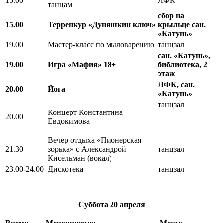
15.00
ЛФК
танцам
сбор на
15.00
Терренкур «Дуняшкин ключ»
крыльце сан.
«Катунь»
19.00
Мастер-класс по мыловарению
танцзал
сан. «Катунь»,
19.00
Игра «Мафия» 18+
библиотека, 2
этаж
ЛФК, сан.
20.00
Йога
«Катунь»
танцзал
Концерт Константина
20.00
Евдокимова
Вечер отдыха «Пионерская
21.30
зорька» с Александрой
танцзал
Кисельман (вокал)
23.00-24.00
Дискотека
танцзал
Суббота
20 апреля
Время
Мероприятие
Место