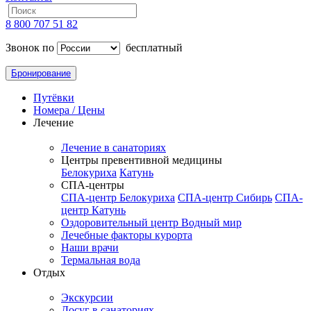
8 800 707 51 82
Звонок по
бесплатный
Бронирование
Путёвки
Номера / Цены
Лечение
Лечение в санаториях
Центры превентивной медицины
Белокуриха
Катунь
СПА-центры
СПА-центр Белокуриха
СПА-центр Сибирь
СПА-
центр Катунь
Оздоровительный центр Водный мир
Лечебные факторы курорта
Наши врачи
Термальная вода
Отдых
Экскурсии
Досуг в санаториях