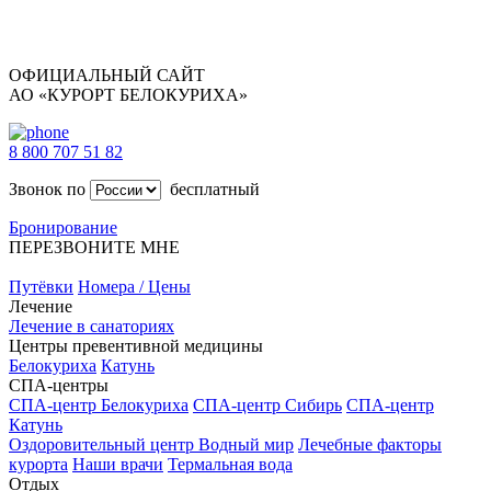
ОФИЦИАЛЬНЫЙ САЙТ
АО «КУРОРТ БЕЛОКУРИХА»
8 800 707 51 82
Звонок по
бесплатный
Бронирование
ПЕРЕЗВОНИТЕ МНЕ
Путёвки
Номера / Цены
Лечение
Лечение в санаториях
Центры превентивной медицины
Белокуриха
Катунь
СПА-центры
СПА-центр Белокуриха
СПА-центр Сибирь
СПА-центр
Катунь
Оздоровительный центр Водный мир
Лечебные факторы
курорта
Наши врачи
Термальная вода
Отдых