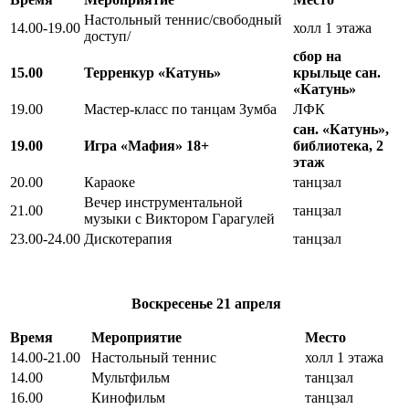
Настольный теннис/свободный
14.00-19.00
холл 1 этажа
доступ/
сбор на
15.00
Терренкур «Катунь»
крыльце сан.
«Катунь»
19.00
Мастер-класс по танцам Зумба
ЛФК
сан. «Катунь»,
19.00
Игра «Мафия» 18+
библиотека, 2
этаж
20.00
Караоке
танцзал
Вечер инструментальной
21.00
танцзал
музыки с Виктором Гарагулей
23.00-24.00
Дискотерапия
танцзал
Воскресенье
21 апреля
Время
Мероприятие
Место
14.00-21.00
Настольный теннис
холл 1 этажа
14.00
Мультфильм
танцзал
16.00
Кинофильм
танцзал