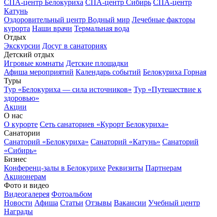
СПА-центр Белокуриха
СПА-центр Сибирь
СПА-центр
Катунь
Оздоровительный центр Водный мир
Лечебные факторы
курорта
Наши врачи
Термальная вода
Отдых
Экскурсии
Досуг в санаториях
Детский отдых
Игровые комнаты
Детские площадки
Афиша мероприятий
Календарь событий
Белокуриха Горная
Туры
Тур «Белокуриха — сила источников»
Тур «Путешествие к
здоровью»
Акции
О нас
О курорте
Сеть санаториев «Курорт Белокуриха»
Санатории
Санаторий «Белокуриха»
Санаторий «Катунь»
Санаторий
«Сибирь»
Бизнес
Конференц-залы в Белокурихе
Реквизиты
Партнерам
Акционерам
Фото и видео
Видеогалерея
Фотоальбом
Новости
Афиша
Статьи
Отзывы
Вакансии
Учебный центр
Награды