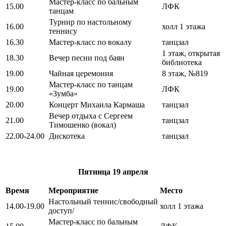
Мастер-класс по бальным
15.00
ЛФК
танцам
Турнир по настольному
16.00
холл 1 этажа
теннису
16.30
Мастер-класс по вокалу
танцзал
1 этаж, открытая
18.30
Вечер песни под баян
библиотека
19.00
Чайная церемония
8 этаж, №819
Мастер-класс по танцам
19.00
ЛФК
«Зумба»
20.00
Концерт Михаила Кармаша
танцзал
Вечер отдыха с Сергеем
21.00
танцзал
Тимошенко (вокал)
22.00-24.00
Дискотека
танцзал
Пятница
19 апреля
Время
Мероприятие
Место
Настольный теннис/свободный
14.00-19.00
холл 1 этажа
доступ/
Мастер-класс по бальным