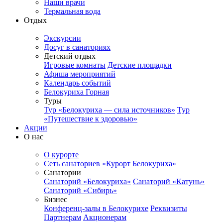
Наши врачи
Термальная вода
Отдых
Экскурсии
Досуг в санаториях
Детский отдых
Игровые комнаты
Детские площадки
Афиша мероприятий
Календарь событий
Белокуриха Горная
Туры
Тур «Белокуриха — сила источников»
Тур
«Путешествие к здоровью»
Акции
О нас
О курорте
Сеть санаториев «Курорт Белокуриха»
Санатории
Санаторий «Белокуриха»
Санаторий «Катунь»
Санаторий «Сибирь»
Бизнес
Конференц-залы в Белокурихе
Реквизиты
Партнерам
Акционерам