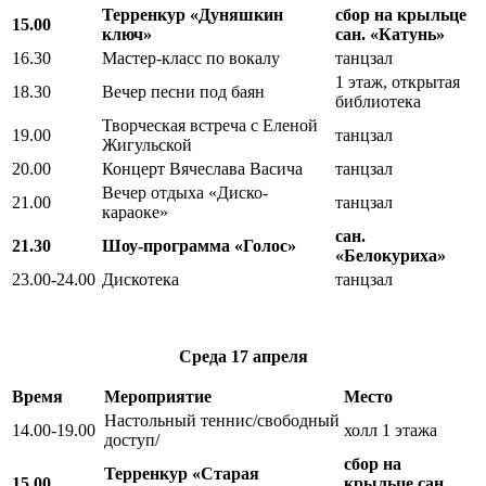
Терренкур «Дуняшкин
сбор на крыльце
15.00
ключ»
сан. «Катунь»
16.30
Мастер-класс по вокалу
танцзал
1 этаж, открытая
18.30
Вечер песни под баян
библиотека
Творческая встреча с Еленой
19.00
танцзал
Жигульской
20.00
Концерт Вячеслава Васича
танцзал
Вечер отдыха «Диско-
21.00
танцзал
караоке»
сан.
21.30
Шоу-программа «Голос»
«Белокуриха»
23.00-24.00
Дискотека
танцзал
Среда
17 апреля
Время
Мероприятие
Место
Настольный теннис/свободный
14.00-19.00
холл 1 этажа
доступ/
сбор на
Терренкур «Старая
15.00
крыльце сан.