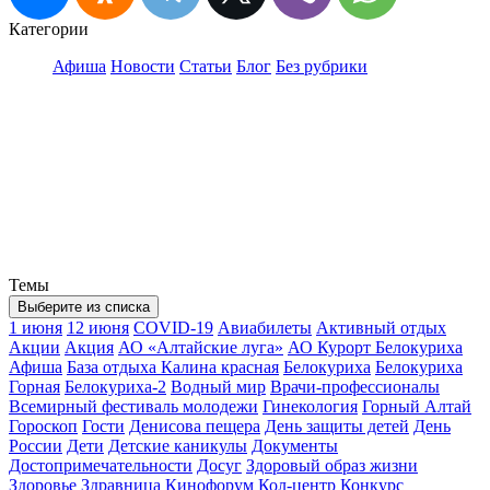
Категории
Афиша
Новости
Статьи
Блог
Без рубрики
Темы
Выберите из списка
1 июня
12 июня
COVID-19
Авиабилеты
Активный отдых
Акции
Акция
АО «Алтайские луга»
АО Курорт Белокуриха
Афиша
База отдыха Калина красная
Белокуриха
Белокуриха
Горная
Белокуриха-2
Водный мир
Врачи-профессионалы
Всемирный фестиваль молодежи
Гинекология
Горный Алтай
Гороскоп
Гости
Денисова пещера
День защиты детей
День
России
Дети
Детские каникулы
Документы
Достопримечательности
Досуг
Здоровый образ жизни
Здоровье
Здравница
Кинофорум
Кол-центр
Конкурс