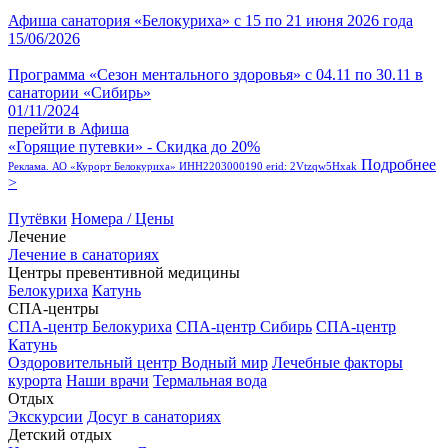
Афиша санатория «Белокуриха» с 15 по 21 июня 2026 года
15/06/2026
Программа «Сезон ментального здоровья» с 04.11 по 30.11 в
санатории «Сибирь»
01/11/2024
перейти в Афиша
«Горящие путевки» - Скидка до 20%
Подробнее
Реклама. АО «Курорт Белокуриха» ИНН2203000190 erid: 2Vtzqw5Hxak
>
Путёвки
Номера / Цены
Лечение
Лечение в санаториях
Центры превентивной медицины
Белокуриха
Катунь
СПА-центры
СПА-центр Белокуриха
СПА-центр Сибирь
СПА-центр
Катунь
Оздоровительный центр Водный мир
Лечебные факторы
курорта
Наши врачи
Термальная вода
Отдых
Экскурсии
Досуг в санаториях
Детский отдых