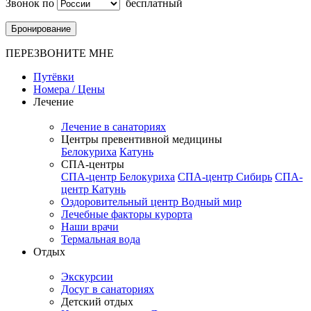
Звонок по
бесплатный
Бронирование
ПЕРЕЗВОНИТЕ МНЕ
Путёвки
Номера / Цены
Лечение
Лечение в санаториях
Центры превентивной медицины
Белокуриха
Катунь
СПА-центры
СПА-центр Белокуриха
СПА-центр Сибирь
СПА-
центр Катунь
Оздоровительный центр Водный мир
Лечебные факторы курорта
Наши врачи
Термальная вода
Отдых
Экскурсии
Досуг в санаториях
Детский отдых