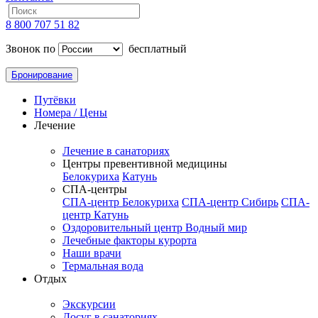
8 800 707 51 82
Звонок по
бесплатный
Бронирование
Путёвки
Номера / Цены
Лечение
Лечение в санаториях
Центры превентивной медицины
Белокуриха
Катунь
СПА-центры
СПА-центр Белокуриха
СПА-центр Сибирь
СПА-
центр Катунь
Оздоровительный центр Водный мир
Лечебные факторы курорта
Наши врачи
Термальная вода
Отдых
Экскурсии
Досуг в санаториях