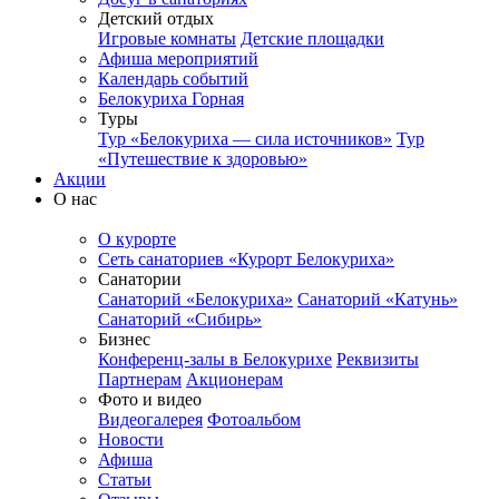
Детский отдых
Игровые комнаты
Детские площадки
Афиша мероприятий
Календарь событий
Белокуриха Горная
Туры
Тур «Белокуриха — сила источников»
Тур
«Путешествие к здоровью»
Акции
О нас
О курорте
Сеть санаториев «Курорт Белокуриха»
Санатории
Санаторий «Белокуриха»
Санаторий «Катунь»
Санаторий «Сибирь»
Бизнес
Конференц-залы в Белокурихе
Реквизиты
Партнерам
Акционерам
Фото и видео
Видеогалерея
Фотоальбом
Новости
Афиша
Статьи