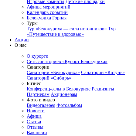
Игровые комнаты
Детские площадки
Афиша мероприятий
Календарь событий
Белокуриха Горная
Туры
Тур «Белокуриха — сила источников»
Тур
«Путешествие к здоровью»
Акции
О нас
О курорте
Сеть санаториев «Курорт Белокуриха»
Санатории
Санаторий «Белокуриха»
Санаторий «Катунь»
Санаторий «Сибирь»
Бизнес
Конференц-залы в Белокурихе
Реквизиты
Партнерам
Акционерам
Фото и видео
Видеогалерея
Фотоальбом
Новости
Афиша
Статьи
Отзывы
Вакансии