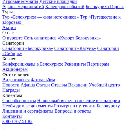
Игровые комнаты
Детские площадки
Афиша мероприятий
Календарь событий
Белокуриха Горная
Туры
Тур «Белокуриха — сила источников»
Тур «Путешествие к
здоровью»
Акции
О нас
О курорте
Сеть санаториев «Курорт Белокуриха»
Санатории
Санаторий «Белокуриха»
Санаторий «Катунь»
Санаторий
«Сибирь»
Бизнес
Конференц-залы в Белокурихе
Реквизиты
Партнерам
Акционерам
Фото и видео
Видеогалерея
Фотоальбом
Новости
Афиша
Статьи
Отзывы
Вакансии
Учебный центр
Награды
Клиентам
Способы оплаты
Налоговый вычет за лечение в санатории
Необходимые документы
Розыгрыш путевок в Белокуриху
Лицензии и сертификаты
Вопросы и ответы
Контакты
8 800 707 51 82