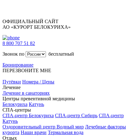
ОФИЦИАЛЬНЫЙ САЙТ
АО «КУРОРТ БЕЛОКУРИХА»
8 800 707 51 82
Звонок по
бесплатный
Бронирование
ПЕРЕЗВОНИТЕ МНЕ
Путёвки
Номера / Цены
Лечение
Лечение в санаториях
Центры превентивной медицины
Белокуриха
Катунь
СПА-центры
СПА-центр Белокуриха
СПА-центр Сибирь
СПА-центр
Катунь
Оздоровительный центр Водный мир
Лечебные факторы
курорта
Наши врачи
Термальная вода
Отдых