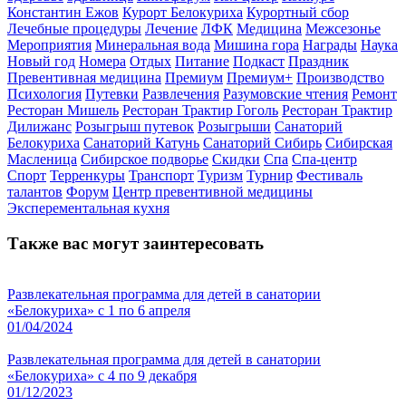
Константин Ежов
Курорт Белокуриха
Курортный сбор
Лечебные процедуры
Лечение
ЛФК
Медицина
Межсезонье
Мероприятия
Минеральная вода
Мишина гора
Награды
Наука
Новый год
Номера
Отдых
Питание
Подкаст
Праздник
Превентивная медицина
Премиум
Премиум+
Производство
Психология
Путевки
Развлечения
Разумовские чтения
Ремонт
Ресторан Мишель
Ресторан Трактир Гоголь
Ресторан Трактир
Дилижанс
Розыгрыш путевок
Розыгрыши
Санаторий
Белокуриха
Санаторий Катунь
Санаторий Сибирь
Сибирская
Масленица
Сибирское подворье
Скидки
Спа
Спа-центр
Спорт
Терренкуры
Транспорт
Туризм
Турнир
Фестиваль
талантов
Форум
Центр превентивной медицины
Эксперементальная кухня
Также вас могут заинтересовать
Развлекательная программа для детей в санатории
«Белокуриха» с 1 по 6 апреля
01/04/2024
Развлекательная программа для детей в санатории
«Белокуриха» с 4 по 9 декабря
01/12/2023