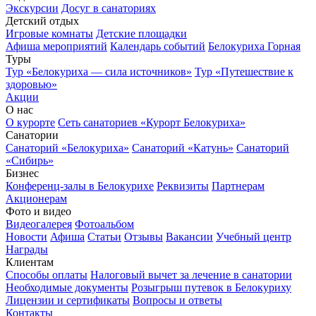
Экскурсии
Досуг в санаториях
Детский отдых
Игровые комнаты
Детские площадки
Афиша мероприятий
Календарь событий
Белокуриха Горная
Туры
Тур «Белокуриха — сила источников»
Тур «Путешествие к
здоровью»
Акции
О нас
О курорте
Сеть санаториев «Курорт Белокуриха»
Санатории
Санаторий «Белокуриха»
Санаторий «Катунь»
Санаторий
«Сибирь»
Бизнес
Конференц-залы в Белокурихе
Реквизиты
Партнерам
Акционерам
Фото и видео
Видеогалерея
Фотоальбом
Новости
Афиша
Статьи
Отзывы
Вакансии
Учебный центр
Награды
Клиентам
Способы оплаты
Налоговый вычет за лечение в санатории
Необходимые документы
Розыгрыш путевок в Белокуриху
Лицензии и сертификаты
Вопросы и ответы
Контакты