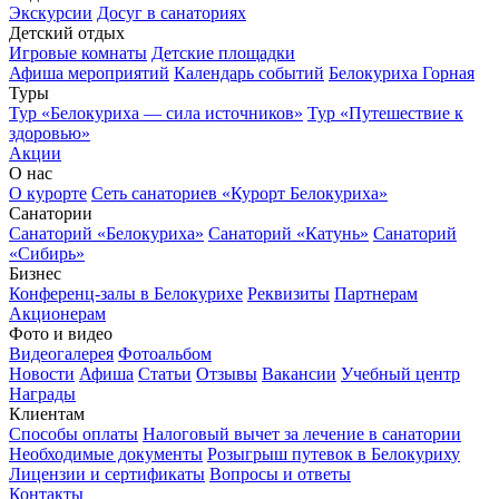
Экскурсии
Досуг в санаториях
Детский отдых
Игровые комнаты
Детские площадки
Афиша мероприятий
Календарь событий
Белокуриха Горная
Туры
Тур «Белокуриха — сила источников»
Тур «Путешествие к
здоровью»
Акции
О нас
О курорте
Сеть санаториев «Курорт Белокуриха»
Санатории
Санаторий «Белокуриха»
Санаторий «Катунь»
Санаторий
«Сибирь»
Бизнес
Конференц-залы в Белокурихе
Реквизиты
Партнерам
Акционерам
Фото и видео
Видеогалерея
Фотоальбом
Новости
Афиша
Статьи
Отзывы
Вакансии
Учебный центр
Награды
Клиентам
Способы оплаты
Налоговый вычет за лечение в санатории
Необходимые документы
Розыгрыш путевок в Белокуриху
Лицензии и сертификаты
Вопросы и ответы
Контакты