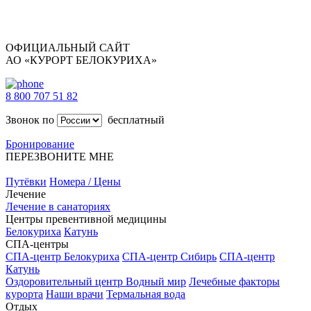
ОФИЦИАЛЬНЫЙ САЙТ
АО «КУРОРТ БЕЛОКУРИХА»
8 800 707 51 82
Звонок по
бесплатный
Бронирование
ПЕРЕЗВОНИТЕ МНЕ
Путёвки
Номера / Цены
Лечение
Лечение в санаториях
Центры превентивной медицины
Белокуриха
Катунь
СПА-центры
СПА-центр Белокуриха
СПА-центр Сибирь
СПА-центр
Катунь
Оздоровительный центр Водный мир
Лечебные факторы
курорта
Наши врачи
Термальная вода
Отдых