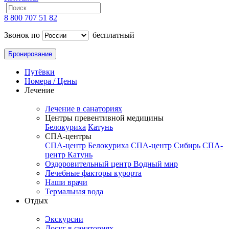
8 800 707 51 82
Звонок по
бесплатный
Бронирование
Путёвки
Номера / Цены
Лечение
Лечение в санаториях
Центры превентивной медицины
Белокуриха
Катунь
СПА-центры
СПА-центр Белокуриха
СПА-центр Сибирь
СПА-
центр Катунь
Оздоровительный центр Водный мир
Лечебные факторы курорта
Наши врачи
Термальная вода
Отдых
Экскурсии
Досуг в санаториях