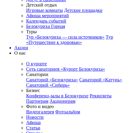
Детский отдых
Игровые комнаты
Детские площадки
Афиша мероприятий
Календарь событий
Белокуриха Горная
Туры
Тур «Белокуриха — сила источников»
Тур
«Путешествие к здоровью»
Акции
О нас
О курорте
Сеть санаториев «Курорт Белокуриха»
Санатории
Санаторий «Белокуриха»
Санаторий «Катунь»
Санаторий «Сибирь»
Бизнес
Конференц-залы в Белокурихе
Реквизиты
Партнерам
Акционерам
Фото и видео
Видеогалерея
Фотоальбом
Новости
Афиша
Статьи