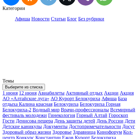
Категории
Афиша
Новости
Статьи
Блог
Без рубрики
Темы
Выберите из списка
1 июня
12 июня
Авиабилеты
Активный отдых
Акции
Акция
АО «Алтайские луга»
АО Курорт Белокуриха
Афиша
База
отдыха Калина красная
Белокуриха
Белокуриха Горная
Белокуриха-2
Водный мир
Врачи-профессионалы
Всемирный
фестиваль молодежи
Гинекология
Горный Алтай
Гороскоп
Гости
Денисова пещера
День защиты детей
День России
Дети
Детские каникулы
Документы
Достопримечательности
Досуг
Здоровый образ жизни
Здоровье
Здравница
Кинофорум
Кол-
центр
Конкурс
Константин Ежов
Курорт Белокуриха