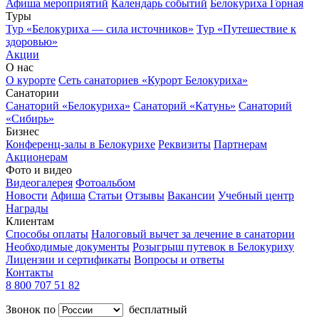
Афиша мероприятий
Календарь событий
Белокуриха Горная
Туры
Тур «Белокуриха — сила источников»
Тур «Путешествие к
здоровью»
Акции
О нас
О курорте
Сеть санаториев «Курорт Белокуриха»
Санатории
Санаторий «Белокуриха»
Санаторий «Катунь»
Санаторий
«Сибирь»
Бизнес
Конференц-залы в Белокурихе
Реквизиты
Партнерам
Акционерам
Фото и видео
Видеогалерея
Фотоальбом
Новости
Афиша
Статьи
Отзывы
Вакансии
Учебный центр
Награды
Клиентам
Способы оплаты
Налоговый вычет за лечение в санатории
Необходимые документы
Розыгрыш путевок в Белокуриху
Лицензии и сертификаты
Вопросы и ответы
Контакты
8 800 707 51 82
Звонок по
бесплатный