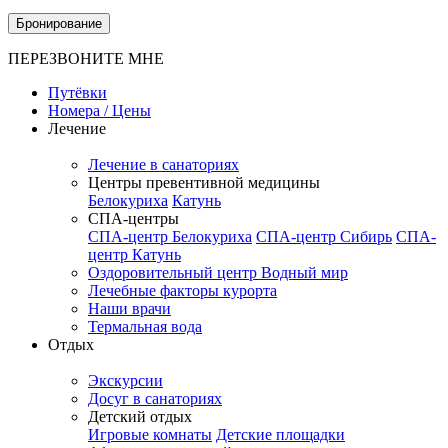
Бронирование
ПЕРЕЗВОНИТЕ МНЕ
Путёвки
Номера / Цены
Лечение
Лечение в санаториях
Центры превентивной медицины
Белокуриха
Катунь
СПА-центры
СПА-центр Белокуриха
СПА-центр Сибирь
СПА-
центр Катунь
Оздоровительный центр Водный мир
Лечебные факторы курорта
Наши врачи
Термальная вода
Отдых
Экскурсии
Досуг в санаториях
Детский отдых
Игровые комнаты
Детские площадки