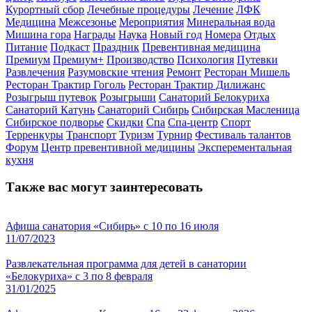
Курортный сбор
Лечебные процедуры
Лечение
ЛФК
Медицина
Межсезонье
Мероприятия
Минеральная вода
Мишина гора
Награды
Наука
Новый год
Номера
Отдых
Питание
Подкаст
Праздник
Превентивная медицина
Премиум
Премиум+
Производство
Психология
Путевки
Развлечения
Разумовские чтения
Ремонт
Ресторан Мишель
Ресторан Трактир Гоголь
Ресторан Трактир Дилижанс
Розыгрыш путевок
Розыгрыши
Санаторий Белокуриха
Санаторий Катунь
Санаторий Сибирь
Сибирская Масленица
Сибирское подворье
Скидки
Спа
Спа-центр
Спорт
Терренкуры
Транспорт
Туризм
Турнир
Фестиваль талантов
Форум
Центр превентивной медицины
Эксперементальная
кухня
Также вас могут заинтересовать
Афиша санатория «Сибирь» с 10 по 16 июля
11/07/2023
Развлекательная программа для детей в санатории
«Белокуриха» с 3 по 8 февраля
31/01/2025