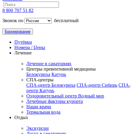
8 800 707 51 82
Звонок по
бесплатный
Бронирование
Путёвки
Номера / Цены
Лечение
Лечение в санаториях
Центры превентивной медицины
Белокуриха
Катунь
СПА-центры
СПА-центр Белокуриха
СПА-центр Сибирь
СПА-
центр Катунь
Оздоровительный центр Водный мир
Лечебные факторы курорта
Наши врачи
Термальная вода
Отдых
Экскурсии
Досуг в санаториях