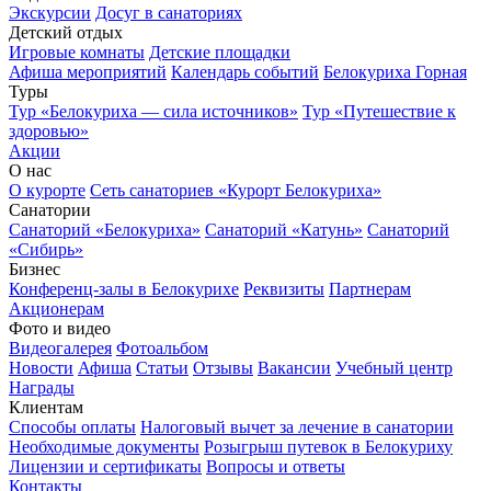
Экскурсии
Досуг в санаториях
Детский отдых
Игровые комнаты
Детские площадки
Афиша мероприятий
Календарь событий
Белокуриха Горная
Туры
Тур «Белокуриха — сила источников»
Тур «Путешествие к
здоровью»
Акции
О нас
О курорте
Сеть санаториев «Курорт Белокуриха»
Санатории
Санаторий «Белокуриха»
Санаторий «Катунь»
Санаторий
«Сибирь»
Бизнес
Конференц-залы в Белокурихе
Реквизиты
Партнерам
Акционерам
Фото и видео
Видеогалерея
Фотоальбом
Новости
Афиша
Статьи
Отзывы
Вакансии
Учебный центр
Награды
Клиентам
Способы оплаты
Налоговый вычет за лечение в санатории
Необходимые документы
Розыгрыш путевок в Белокуриху
Лицензии и сертификаты
Вопросы и ответы
Контакты