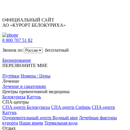
ОФИЦИАЛЬНЫЙ САЙТ
АО «КУРОРТ БЕЛОКУРИХА»
8 800 707 51 82
Звонок по
бесплатный
Бронирование
ПЕРЕЗВОНИТЕ МНЕ
Путёвки
Номера / Цены
Лечение
Лечение в санаториях
Центры превентивной медицины
Белокуриха
Катунь
СПА-центры
СПА-центр Белокуриха
СПА-центр Сибирь
СПА-центр
Катунь
Оздоровительный центр Водный мир
Лечебные факторы
курорта
Наши врачи
Термальная вода
Отдых