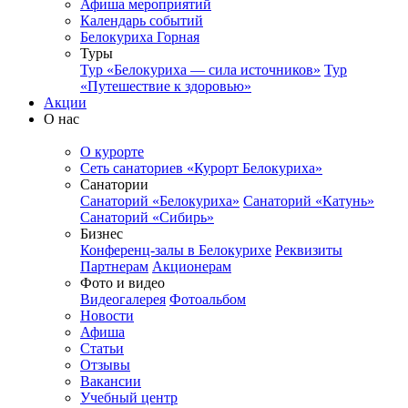
Афиша мероприятий
Календарь событий
Белокуриха Горная
Туры
Тур «Белокуриха — сила источников»
Тур
«Путешествие к здоровью»
Акции
О нас
О курорте
Сеть санаториев «Курорт Белокуриха»
Санатории
Санаторий «Белокуриха»
Санаторий «Катунь»
Санаторий «Сибирь»
Бизнес
Конференц-залы в Белокурихе
Реквизиты
Партнерам
Акционерам
Фото и видео
Видеогалерея
Фотоальбом
Новости
Афиша
Статьи
Отзывы
Вакансии
Учебный центр