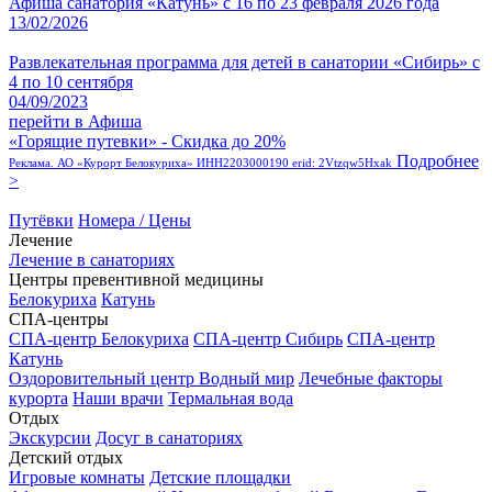
Афиша санатория «Катунь» с 16 по 23 февраля 2026 года
13/02/2026
Развлекательная программа для детей в санатории «Сибирь» с
4 по 10 сентября
04/09/2023
перейти в Афиша
«Горящие путевки» - Скидка до 20%
Подробнее
Реклама. АО «Курорт Белокуриха» ИНН2203000190 erid: 2Vtzqw5Hxak
>
Путёвки
Номера / Цены
Лечение
Лечение в санаториях
Центры превентивной медицины
Белокуриха
Катунь
СПА-центры
СПА-центр Белокуриха
СПА-центр Сибирь
СПА-центр
Катунь
Оздоровительный центр Водный мир
Лечебные факторы
курорта
Наши врачи
Термальная вода
Отдых
Экскурсии
Досуг в санаториях
Детский отдых
Игровые комнаты
Детские площадки