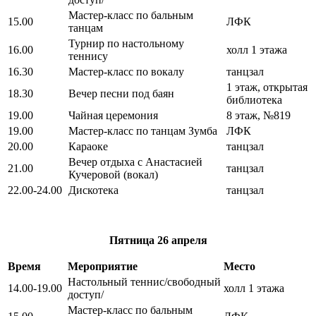
Мастер-класс по бальным
15.00
ЛФК
танцам
Турнир по настольному
16.00
холл 1 этажа
теннису
16.30
Мастер-класс по вокалу
танцзал
1 этаж, открытая
18.30
Вечер песни под баян
библиотека
19.00
Чайная церемония
8 этаж, №819
19.00
Мастер-класс по танцам Зумба
ЛФК
20.00
Караоке
танцзал
Вечер отдыха с Анастасией
21.00
танцзал
Кучеровой (вокал)
22.00-24.00
Дискотека
танцзал
Пятница
26 апреля
Время
Мероприятие
Место
Настольный теннис/свободный
14.00-19.00
холл 1 этажа
доступ/
Мастер-класс по бальным