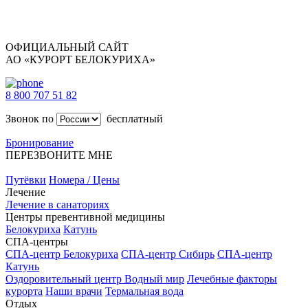
ОФИЦИАЛЬНЫЙ САЙТ
АО «КУРОРТ БЕЛОКУРИХА»
8 800 707 51 82
Звонок по
бесплатный
Бронирование
ПЕРЕЗВОНИТЕ МНЕ
Путёвки
Номера / Цены
Лечение
Лечение в санаториях
Центры превентивной медицины
Белокуриха
Катунь
СПА-центры
СПА-центр Белокуриха
СПА-центр Сибирь
СПА-центр
Катунь
Оздоровительный центр Водный мир
Лечебные факторы
курорта
Наши врачи
Термальная вода
Отдых