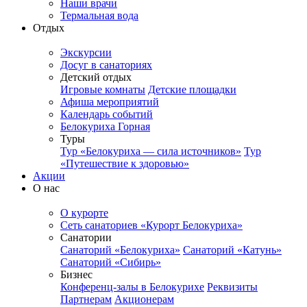
Наши врачи
Термальная вода
Отдых
Экскурсии
Досуг в санаториях
Детский отдых
Игровые комнаты
Детские площадки
Афиша мероприятий
Календарь событий
Белокуриха Горная
Туры
Тур «Белокуриха — сила источников»
Тур
«Путешествие к здоровью»
Акции
О нас
О курорте
Сеть санаториев «Курорт Белокуриха»
Санатории
Санаторий «Белокуриха»
Санаторий «Катунь»
Санаторий «Сибирь»
Бизнес
Конференц-залы в Белокурихе
Реквизиты
Партнерам
Акционерам