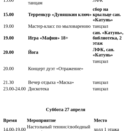
15.00
ЛФК
танцам
сбор на
15.00
Терренкур «Дуняшкин ключ»
крыльце сан.
«Катунь»
19.00
Мастер-класс по мыловарению
танцзал
сан. «Катунь»,
19.00
Игра «Мафия» 18+
библиотека, 2
этаж
ЛФК, сан.
20.00
Йога
«Катунь»
танцзал
20.00
Концерт дуэт «Отражение»
21.30
Вечер отдыха «Маска»
танцзал
23.00-24.00
Дискотека
танцзал
Суббота
27 апреля
Время
Мероприятие
Место
Настольный теннис/свободный
14.00-19.00
холл 1 этажа