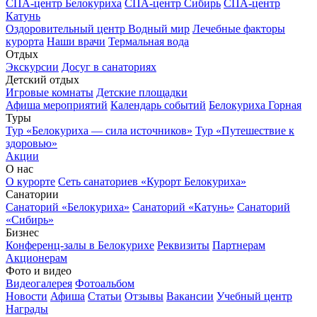
СПА-центр Белокуриха
СПА-центр Сибирь
СПА-центр
Катунь
Оздоровительный центр Водный мир
Лечебные факторы
курорта
Наши врачи
Термальная вода
Отдых
Экскурсии
Досуг в санаториях
Детский отдых
Игровые комнаты
Детские площадки
Афиша мероприятий
Календарь событий
Белокуриха Горная
Туры
Тур «Белокуриха — сила источников»
Тур «Путешествие к
здоровью»
Акции
О нас
О курорте
Сеть санаториев «Курорт Белокуриха»
Санатории
Санаторий «Белокуриха»
Санаторий «Катунь»
Санаторий
«Сибирь»
Бизнес
Конференц-залы в Белокурихе
Реквизиты
Партнерам
Акционерам
Фото и видео
Видеогалерея
Фотоальбом
Новости
Афиша
Статьи
Отзывы
Вакансии
Учебный центр
Награды