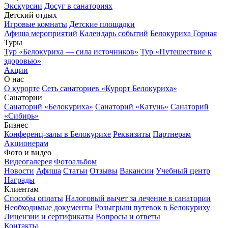
Экскурсии
Досуг в санаториях
Детский отдых
Игровые комнаты
Детские площадки
Афиша мероприятий
Календарь событий
Белокуриха Горная
Туры
Тур «Белокуриха — сила источников»
Тур «Путешествие к
здоровью»
Акции
О нас
О курорте
Сеть санаториев «Курорт Белокуриха»
Санатории
Санаторий «Белокуриха»
Санаторий «Катунь»
Санаторий
«Сибирь»
Бизнес
Конференц-залы в Белокурихе
Реквизиты
Партнерам
Акционерам
Фото и видео
Видеогалерея
Фотоальбом
Новости
Афиша
Статьи
Отзывы
Вакансии
Учебный центр
Награды
Клиентам
Способы оплаты
Налоговый вычет за лечение в санатории
Необходимые документы
Розыгрыш путевок в Белокуриху
Лицензии и сертификаты
Вопросы и ответы
Контакты