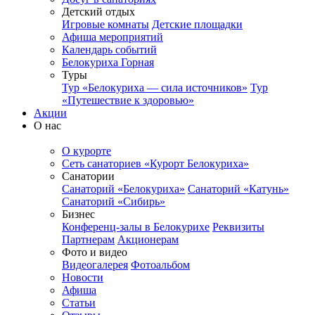
Детский отдых
Игровые комнаты
Детские площадки
Афиша мероприятий
Календарь событий
Белокуриха Горная
Туры
Тур «Белокуриха — сила источников»
Тур
«Путешествие к здоровью»
Акции
О нас
О курорте
Сеть санаториев «Курорт Белокуриха»
Санатории
Санаторий «Белокуриха»
Санаторий «Катунь»
Санаторий «Сибирь»
Бизнес
Конференц-залы в Белокурихе
Реквизиты
Партнерам
Акционерам
Фото и видео
Видеогалерея
Фотоальбом
Новости
Афиша
Статьи