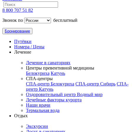
8 800 707 51 82
Звонок по
бесплатный
Бронирование
Путёвки
Номера / Цены
Лечение
Лечение в санаториях
Центры превентивной медицины
Белокуриха
Катунь
СПА-центры
СПА-центр Белокуриха
СПА-центр Сибирь
СПА-
центр Катунь
Оздоровительный центр Водный мир
Лечебные факторы курорта
Наши врачи
Термальная вода
Отдых
Экскурсии
Досуг в санаториях