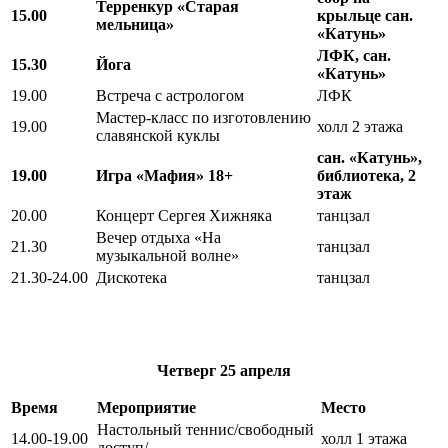
Терренкур «Старая
15.00
крыльце сан.
мельница»
«Катунь»
ЛФК, сан.
15.30
Йога
«Катунь»
19.00
Встреча с астрологом
ЛФК
Мастер-класс по изготовлению
19.00
холл 2 этажа
славянской куклы
сан. «Катунь»,
19.00
Игра «Мафия» 18+
библиотека, 2
этаж
20.00
Концерт Сергея Хижняка
танцзал
Вечер отдыха «На
21.30
танцзал
музыкальной волне»
21.30-24.00
Дискотека
танцзал
Четверг
25 апреля
Время
Мероприятие
Место
Настольный теннис/свободный
14.00-19.00
холл 1 этажа
доступ/