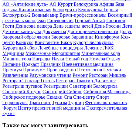
АО «Алтайские луга»
АО Курорт Белокуриха
Афиша
База
отдыха Калина красная
Белокуриха
Белокуриха Горная
Белокуриха-2
Водный мир
Врачи-профессионалы
Всемирный
фестиваль молодежи
Гинекология
Горный Алтай
Гороскоп
Гости
Денисова пещера
День защиты детей
День России
Дети
Детские каникулы
Документы
Достопримечательности
Досуг
Здоровый образ жизни
Здоровье
Здравница
Кинофорум
Кол-
центр
Конкурс
Константин Ежов
Курорт Белокуриха
Курортный сбор
Лечебные процедуры
Лечение
ЛФК
Медицина
Межсезонье
Мероприятия
Минеральная вода
Мишина гора
Награды
Наука
Новый год
Номера
Отдых
Питание
Подкаст
Праздник
Превентивная медицина
Премиум
Премиум+
Производство
Психология
Путевки
Развлечения
Разумовские чтения
Ремонт
Ресторан Мишель
Ресторан Трактир Гоголь
Ресторан Трактир Дилижанс
Розыгрыш путевок
Розыгрыши
Санаторий Белокуриха
Санаторий Катунь
Санаторий Сибирь
Сибирская Масленица
Сибирское подворье
Скидки
Спа
Спа-центр
Спорт
Терренкуры
Транспорт
Туризм
Турнир
Фестиваль талантов
Форум
Центр превентивной медицины
Эксперементальная
кухня
Также вас могут заинтересовать