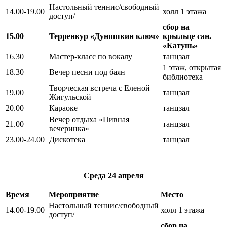
Настольный теннис/свободный
14.00-19.00
холл 1 этажа
доступ/
сбор на
15.00
Терренкур «Дуняшкин ключ»
крыльце сан.
«Катунь»
16.30
Мастер-класс по вокалу
танцзал
1 этаж, открытая
18.30
Вечер песни под баян
библиотека
Творческая встреча с Еленой
19.00
танцзал
Жигульской
20.00
Караоке
танцзал
Вечер отдыха «Пивная
21.00
танцзал
вечеринка»
23.00-24.00
Дискотека
танцзал
Среда
24 апреля
Время
Мероприятие
Место
Настольный теннис/свободный
14.00-19.00
холл 1 этажа
доступ/
сбор на