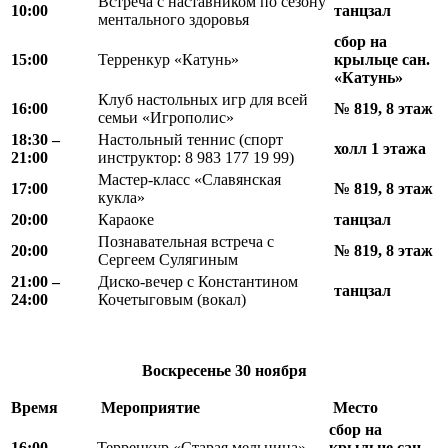
Встреча с наставником по сезону
10:00
танцзал
ментального здоровья
сбор на
15:00
Терренкур «Катунь»
крыльце сан.
«Катунь»
Клуб настольных игр для всей
16:00
№ 819, 8 этаж
семьи «Игрополис»
18
:
30 –
Настольный теннис (спорт
холл 1 этажа
21
:
00
инструктор: 8 983 177 19 99)
Мастер-класс «Славянская
17:00
№ 819, 8 этаж
кукла»
20:00
Караоке
танцзал
Познавательная встреча с
20:00
№ 819, 8 этаж
Сергеем Сулягиным
21
:
00 –
Диско-вечер с Константином
танцзал
24
:
00
Кочетыговым (вокал)
Воскресенье
30 ноября
Время
Мероприятие
Место
сбор на
16:00
Терренкур «Старая мельница»
крыльце сан.