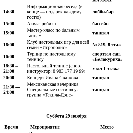
Информационная беседа (в
14:30
конце — подарок каждому
лобби-бар
гостю)
15:00
Аквааэробика
бассейн
Мастер-класс по бальным
15:00
танцзал
танцам
Клуб настольных игр для всей
16:00
№ 819, 8 этаж
семьи «Игрополис»
Турнир по настольному
спортзал сан.
16:00
теннису
«Белокуриха»
18
:
30 –
Настольный теннис (спорт
холл 1 этажа
21
:
00
инструктор: 8 983 177 19 99)
20
:
00
Концерт Ивана Сваткова
танцзал
Мексиканская вечеринка
21
:
30 —
Специальные гости шоу-
танцзал
24
:
00
группа «Текила-Дэнс»
Суббота
29 ноября
Время
Мероприятие
Место