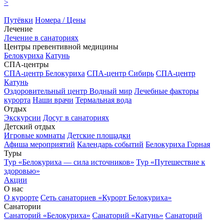
>
Путёвки
Номера / Цены
Лечение
Лечение в санаториях
Центры превентивной медицины
Белокуриха
Катунь
СПА-центры
СПА-центр Белокуриха
СПА-центр Сибирь
СПА-центр
Катунь
Оздоровительный центр Водный мир
Лечебные факторы
курорта
Наши врачи
Термальная вода
Отдых
Экскурсии
Досуг в санаториях
Детский отдых
Игровые комнаты
Детские площадки
Афиша мероприятий
Календарь событий
Белокуриха Горная
Туры
Тур «Белокуриха — сила источников»
Тур «Путешествие к
здоровью»
Акции
О нас
О курорте
Сеть санаториев «Курорт Белокуриха»
Санатории
Санаторий «Белокуриха»
Санаторий «Катунь»
Санаторий