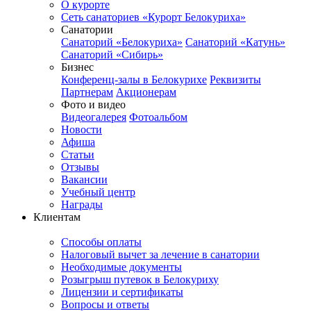
О курорте
Сеть санаториев «Курорт Белокуриха»
Санатории
Санаторий «Белокуриха»
Санаторий «Катунь»
Санаторий «Сибирь»
Бизнес
Конференц-залы в Белокурихе
Реквизиты
Партнерам
Акционерам
Фото и видео
Видеогалерея
Фотоальбом
Новости
Афиша
Статьи
Отзывы
Вакансии
Учебный центр
Награды
Клиентам
Способы оплаты
Налоговый вычет за лечение в санатории
Необходимые документы
Розыгрыш путевок в Белокуриху
Лицензии и сертификаты
Вопросы и ответы