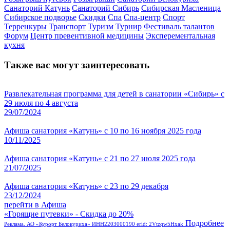
Санаторий Катунь
Санаторий Сибирь
Сибирская Масленица
Сибирское подворье
Скидки
Спа
Спа-центр
Спорт
Терренкуры
Транспорт
Туризм
Турнир
Фестиваль талантов
Форум
Центр превентивной медицины
Эксперементальная
кухня
Также вас могут заинтересовать
Развлекательная программа для детей в санатории «Сибирь» с
29 июля по 4 августа
29/07/2024
Афиша санатория «Катунь» с 10 по 16 ноября 2025 года
10/11/2025
Афиша санатория «Катунь» с 21 по 27 июля 2025 года
21/07/2025
Афиша санатория «Катунь» с 23 по 29 декабря
23/12/2024
перейти в Афиша
«Горящие путевки» - Скидка до 20%
Подробнее
Реклама. АО «Курорт Белокуриха» ИНН2203000190 erid: 2Vtzqw5Hxak