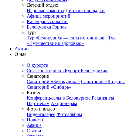
Детский отдых
Игровые комнаты
Детские площадки
Афиша мероприятий
Календарь событий
Белокуриха Горная
Туры
Тур «Белокуриха — сила источников»
Тур
«Путешествие к здоровью»
Акции
О нас
О курорте
Сеть санаториев «Курорт Белокуриха»
Санатории
Санаторий «Белокуриха»
Санаторий «Катунь»
Санаторий «Сибирь»
Бизнес
Конференц-залы в Белокурихе
Реквизиты
Партнерам
Акционерам
Фото и видео
Видеогалерея
Фотоальбом
Новости
Афиша
Статьи