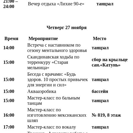
21:00 –
Вечер отдыха «Лихие 90-е»
танцзал
24:00
Четверг
27 ноября
Время
Мероприятие
Место
Встреча с наставником по
14:00
танцзал
сезону ментального здоровья
Скандинавская ходьба по
сбор на крыльце
15:00
терренкуру «Старая
сан.«Катунь»
мельница»
Беседа с врачами: «Будь
15:00
здоров. 10 простых привычек
танцзал
для энергии и сил»
15:00
Аквааэробика
бассейн
Мастер-класс по бальным
15:00
танцзал
танцам
Мастер-класс по
16:00
изготовлению мексиканских
№ 819, 8 этаж
шляп
17:00
Мастер-класс по вокалу
танцзал