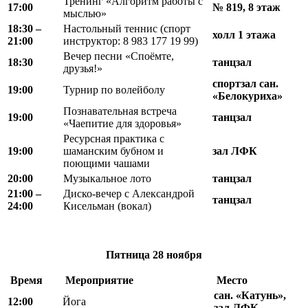
Тренинг «Алгоритм работы с
17:00
№ 819, 8 этаж
мыслью»
18
:
30 –
Настольный теннис (спорт
холл 1 этажа
21
:
00
инструктор: 8 983 177 19 99)
Вечер песни «Споёмте,
18:30
танцзал
друзья!»
спортзал сан.
19:00
Турнир по волейболу
«Белокуриха»
Познавательная встреча
19:00
танцзал
«Чаепитие для здоровья»
Ресурсная практика с
19:00
шаманским бубном и
зал ЛФК
поющими чашами
20:00
Музыкальное лото
танцзал
21:00 –
Диско-вечер с Александрой
танцзал
24:00
Кисельман (вокал)
Пятница
28 ноября
Время
Мероприятие
Место
сан. «Катунь»,
12:00
Йога
зал ЛФК