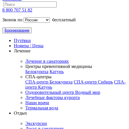
8 800 707 51 82
Звонок по
бесплатный
Бронирование
Путёвки
Номера / Цены
Лечение
Лечение в санаториях
Центры превентивной медицины
Белокуриха
Катунь
СПА-центры
СПА-центр Белокуриха
СПА-центр Сибирь
СПА-
центр Катунь
Оздоровительный центр Водный мир
Лечебные факторы курорта
Наши врачи
Термальная вода
Отдых
Экскурсии
Досуг в санаториях