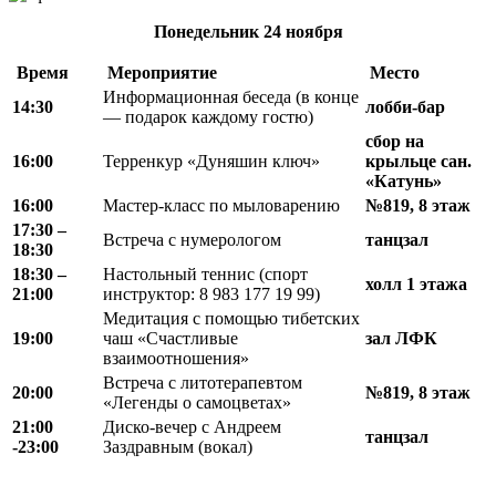
Понедельник
24 ноября
В
ремя
Мероприятие
М
есто
Информационная беседа (в конце
14:30
лобби-бар
— подарок каждому гостю)
сбор на
16:00
Терренкур «Дуняшин ключ»
крыльце сан.
«Катунь»
16:00
Мастер-класс по мыловарению
№819, 8 этаж
17:30 –
Встреча с нумерологом
танцзал
18:30
18
:
30 –
Настольный теннис (спорт
холл 1 этажа
21
:
00
инструктор: 8 983 177 19 99)
Медитация с помощью тибетских
19:00
чаш «Счастливые
зал ЛФК
взаимоотношения»
Встреча с литотерапевтом
20:00
№819, 8 этаж
«Легенды о самоцветах»
21:00
Диско-вечер с Андреем
танцзал
-23:00
Заздравным (вокал)