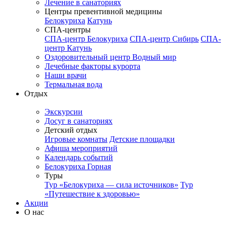
Лечение в санаториях
Центры превентивной медицины
Белокуриха
Катунь
СПА-центры
СПА-центр Белокуриха
СПА-центр Сибирь
СПА-
центр Катунь
Оздоровительный центр Водный мир
Лечебные факторы курорта
Наши врачи
Термальная вода
Отдых
Экскурсии
Досуг в санаториях
Детский отдых
Игровые комнаты
Детские площадки
Афиша мероприятий
Календарь событий
Белокуриха Горная
Туры
Тур «Белокуриха — сила источников»
Тур
«Путешествие к здоровью»
Акции
О нас