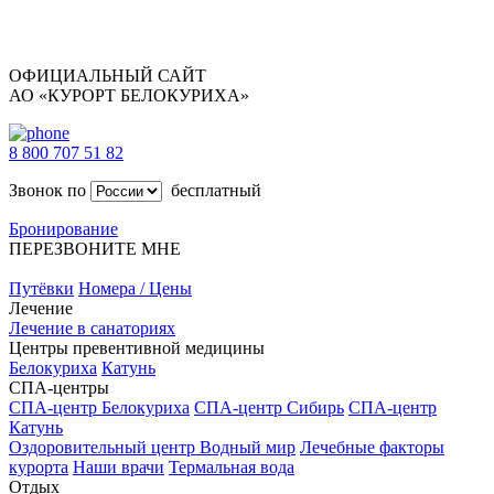
ОФИЦИАЛЬНЫЙ САЙТ
АО «КУРОРТ БЕЛОКУРИХА»
8 800 707 51 82
Звонок по
бесплатный
Бронирование
ПЕРЕЗВОНИТЕ МНЕ
Путёвки
Номера / Цены
Лечение
Лечение в санаториях
Центры превентивной медицины
Белокуриха
Катунь
СПА-центры
СПА-центр Белокуриха
СПА-центр Сибирь
СПА-центр
Катунь
Оздоровительный центр Водный мир
Лечебные факторы
курорта
Наши врачи
Термальная вода
Отдых