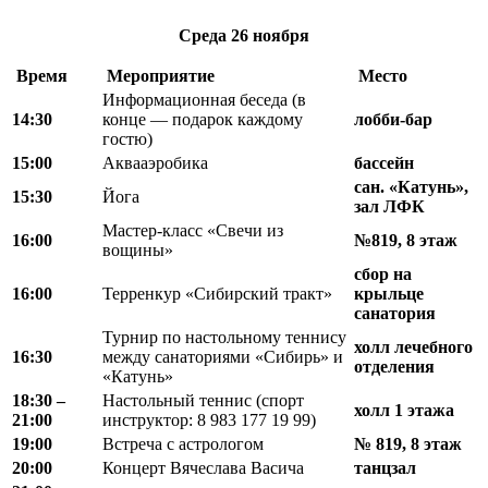
Среда
26 ноября
Время
Мероприятие
Место
Информационная беседа (в
14:30
конце — подарок каждому
лобби-бар
гостю)
15:00
Аквааэробика
бассейн
сан. «Катунь»,
15:30
Йога
зал ЛФК
Мастер-класс «Свечи из
16:00
№819, 8 этаж
вощины»
сбор на
16:00
Терренкур «Сибирский тракт»
крыльце
санатория
Турнир по настольному теннису
холл лечебного
16:30
между санаториями «Сибирь» и
отделения
«Катунь»
18
:
30 –
Настольный теннис (спорт
холл 1 этажа
21
:
00
инструктор: 8 983 177 19 99)
19:00
Встреча с астрологом
№ 819, 8 этаж
20:00
Концерт Вячеслава Васича
танцзал