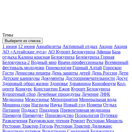
Темы
Выберите из списка
1 июня
12 июня
Авиабилеты
Активный отдых
Акции
Акция
АО «Алтайские луга»
АО Курорт Белокуриха
Афиша
База
отдыха Калина красная
Белокуриха
Белокуриха Горная
Белокуриха-2
Водный мир
Врачи-профессионалы
Всемирный
фестиваль молодежи
Гинекология
Горный Алтай
Гороскоп
Гости
Денисова пещера
День защиты детей
День России
Дети
Детские каникулы
Документы
Достопримечательности
Досуг
Здоровый образ жизни
Здоровье
Здравница
Кинофорум
Кол-
центр
Конкурс
Константин Ежов
Курорт Белокуриха
Курортный сбор
Лечебные процедуры
Лечение
ЛФК
Медицина
Межсезонье
Мероприятия
Минеральная вода
Мишина гора
Награды
Наука
Новый год
Номера
Отдых
Питание
Подкаст
Праздник
Превентивная медицина
Премиум
Премиум+
Производство
Психология
Путевки
Развлечения
Разумовские чтения
Ремонт
Ресторан Мишель
Ресторан Трактир Гоголь
Ресторан Трактир Дилижанс
Розыгрыш путевок
Розыгрыши
Санаторий Белокуриха