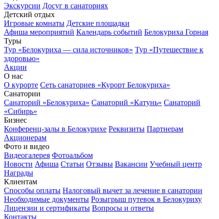
Экскурсии
Досуг в санаториях
Детский отдых
Игровые комнаты
Детские площадки
Афиша мероприятий
Календарь событий
Белокуриха Горная
Туры
Тур «Белокуриха — сила источников»
Тур «Путешествие к
здоровью»
Акции
О нас
О курорте
Сеть санаториев «Курорт Белокуриха»
Санатории
Санаторий «Белокуриха»
Санаторий «Катунь»
Санаторий
«Сибирь»
Бизнес
Конференц-залы в Белокурихе
Реквизиты
Партнерам
Акционерам
Фото и видео
Видеогалерея
Фотоальбом
Новости
Афиша
Статьи
Отзывы
Вакансии
Учебный центр
Награды
Клиентам
Способы оплаты
Налоговый вычет за лечение в санатории
Необходимые документы
Розыгрыш путевок в Белокуриху
Лицензии и сертификаты
Вопросы и ответы
Контакты