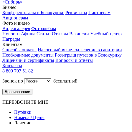
«Сибирь»
Бизнес
Конференц-залы в Белокурихе
Реквизиты
Партнерам
Акционерам
Фото и видео
Видеогалерея
Фотоальбом
Новости
Афиша
Статьи
Отзывы
Вакансии
Учебный центр
Награды
Клиентам
Способы оплаты
Налоговый вычет за лечение в санатории
Необходимые документы
Розыгрыш путевок в Белокуриху
Лицензии и сертификаты
Вопросы и ответы
Контакты
8 800 707 51 82
Звонок по
бесплатный
Бронирование
ПЕРЕЗВОНИТЕ МНЕ
Путёвки
Номера / Цены
Лечение