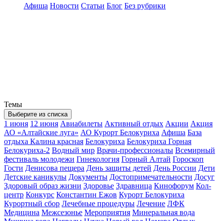
Афиша
Новости
Статьи
Блог
Без рубрики
Темы
Выберите из списка
1 июня
12 июня
Авиабилеты
Активный отдых
Акции
Акция
АО «Алтайские луга»
АО Курорт Белокуриха
Афиша
База
отдыха Калина красная
Белокуриха
Белокуриха Горная
Белокуриха-2
Водный мир
Врачи-профессионалы
Всемирный
фестиваль молодежи
Гинекология
Горный Алтай
Гороскоп
Гости
Денисова пещера
День защиты детей
День России
Дети
Детские каникулы
Документы
Достопримечательности
Досуг
Здоровый образ жизни
Здоровье
Здравница
Кинофорум
Кол-
центр
Конкурс
Константин Ежов
Курорт Белокуриха
Курортный сбор
Лечебные процедуры
Лечение
ЛФК
Медицина
Межсезонье
Мероприятия
Минеральная вода