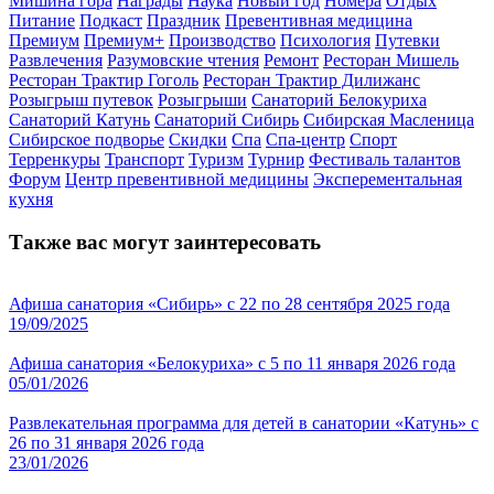
Мишина гора
Награды
Наука
Новый год
Номера
Отдых
Питание
Подкаст
Праздник
Превентивная медицина
Премиум
Премиум+
Производство
Психология
Путевки
Развлечения
Разумовские чтения
Ремонт
Ресторан Мишель
Ресторан Трактир Гоголь
Ресторан Трактир Дилижанс
Розыгрыш путевок
Розыгрыши
Санаторий Белокуриха
Санаторий Катунь
Санаторий Сибирь
Сибирская Масленица
Сибирское подворье
Скидки
Спа
Спа-центр
Спорт
Терренкуры
Транспорт
Туризм
Турнир
Фестиваль талантов
Форум
Центр превентивной медицины
Эксперементальная
кухня
Также вас могут заинтересовать
Афиша санатория «Сибирь» с 22 по 28 сентября 2025 года
19/09/2025
Афиша санатория «Белокуриха» с 5 по 11 января 2026 года
05/01/2026
Развлекательная программа для детей в санатории «Катунь» с
26 по 31 января 2026 года
23/01/2026