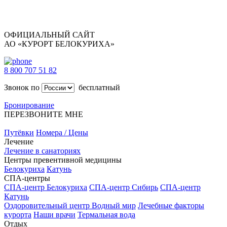
ОФИЦИАЛЬНЫЙ САЙТ
АО «КУРОРТ БЕЛОКУРИХА»
8 800 707 51 82
Звонок по
бесплатный
Бронирование
ПЕРЕЗВОНИТЕ МНЕ
Путёвки
Номера / Цены
Лечение
Лечение в санаториях
Центры превентивной медицины
Белокуриха
Катунь
СПА-центры
СПА-центр Белокуриха
СПА-центр Сибирь
СПА-центр
Катунь
Оздоровительный центр Водный мир
Лечебные факторы
курорта
Наши врачи
Термальная вода
Отдых