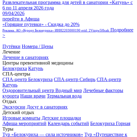
Развлекательная программа для детей в санатории «Катунь» с
6 по 11 апреля 2026 года
09/04/2026
перейти в Афиша
«Горящие путевки» - Скидка до 20%
Подробнее
Реклама. АО «Курорт Белокуриха» ИНН2203000190 erid: 2Vtzqw5Hxak
>
Путёвки
Номера / Цены
Лечение
Лечение в санаториях
Центры превентивной медицины
Белокуриха
Катунь
СПА-центры
СПА-центр Белокуриха
СПА-центр Сибирь
СПА-центр
Катунь
Оздоровительный центр Водный мир
Лечебные факторы
курорта
Наши врачи
Термальная вода
Отдых
Экскурсии
Досуг в санаториях
Детский отдых
Игровые комнаты
Детские площадки
Афиша мероприятий
Календарь событий
Белокуриха Горная
Туры
Тур «Белокуриха — сила источников»
Тур «Путешествие к