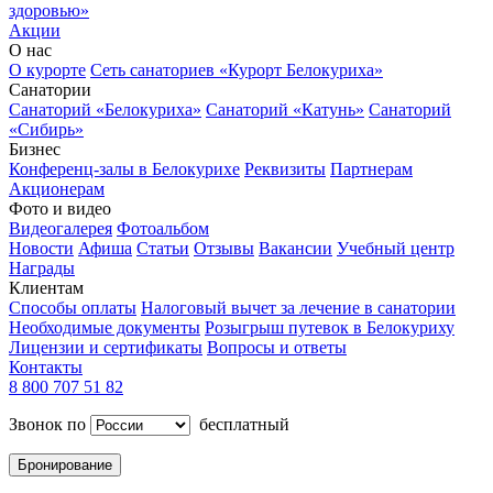
здоровью»
Акции
О нас
О курорте
Сеть санаториев «Курорт Белокуриха»
Санатории
Санаторий «Белокуриха»
Санаторий «Катунь»
Санаторий
«Сибирь»
Бизнес
Конференц-залы в Белокурихе
Реквизиты
Партнерам
Акционерам
Фото и видео
Видеогалерея
Фотоальбом
Новости
Афиша
Статьи
Отзывы
Вакансии
Учебный центр
Награды
Клиентам
Способы оплаты
Налоговый вычет за лечение в санатории
Необходимые документы
Розыгрыш путевок в Белокуриху
Лицензии и сертификаты
Вопросы и ответы
Контакты
8 800 707 51 82
Звонок по
бесплатный
Бронирование