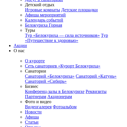
Детский отдых
Игровые комнаты
Детские площадки
Афиша мероприятий
Календарь событий
Белокуриха Горная
Туры
Тур «Белокуриха — сила источников»
Тур
«Путешествие к здоровью»
Акции
О нас
О курорте
Сеть санаториев «Курорт Белокуриха»
Санатории
Санаторий «Белокуриха»
Санаторий «Катунь»
Санаторий «Сибирь»
Бизнес
Конференц-залы в Белокурихе
Реквизиты
Партнерам
Акционерам
Фото и видео
Видеогалерея
Фотоальбом
Новости
Афиша
Статьи