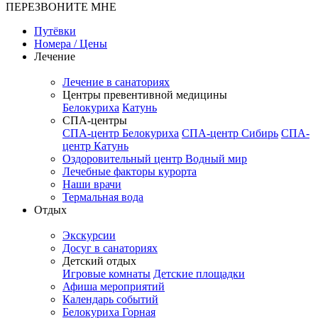
ПЕРЕЗВОНИТЕ МНЕ
Путёвки
Номера / Цены
Лечение
Лечение в санаториях
Центры превентивной медицины
Белокуриха
Катунь
СПА-центры
СПА-центр Белокуриха
СПА-центр Сибирь
СПА-
центр Катунь
Оздоровительный центр Водный мир
Лечебные факторы курорта
Наши врачи
Термальная вода
Отдых
Экскурсии
Досуг в санаториях
Детский отдых
Игровые комнаты
Детские площадки
Афиша мероприятий
Календарь событий
Белокуриха Горная