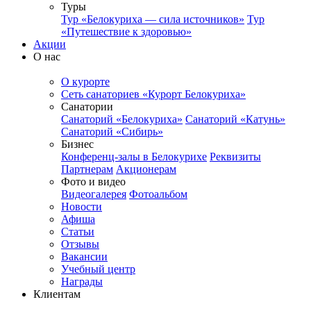
Туры
Тур «Белокуриха — сила источников»
Тур
«Путешествие к здоровью»
Акции
О нас
О курорте
Сеть санаториев «Курорт Белокуриха»
Санатории
Санаторий «Белокуриха»
Санаторий «Катунь»
Санаторий «Сибирь»
Бизнес
Конференц-залы в Белокурихе
Реквизиты
Партнерам
Акционерам
Фото и видео
Видеогалерея
Фотоальбом
Новости
Афиша
Статьи
Отзывы
Вакансии
Учебный центр
Награды
Клиентам