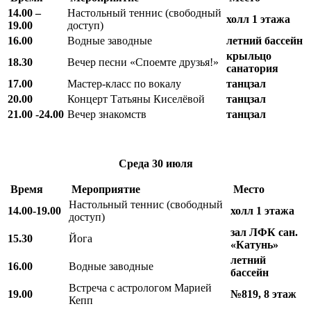
14.00 –
Настольный теннис (свободный
холл 1 этажа
19.00
доступ)
16.00
Водные заводные
летний бассейн
крыльцо
18.30
Вечер песни «Споемте друзья!»
санатория
17.00
Мастер-класс по вокалу
танцзал
20.00
Концерт Татьяны Киселёвой
танцзал
21.00 -24.00
Вечер знакомств
танцзал
Среда
30 июля
Время
Мероприятие
Место
Настольный теннис (свободный
14.00-19.00
холл 1 этажа
доступ)
зал ЛФК
сан.
15.30
Йога
«Катунь»
летний
16.00
Водные заводные
бассейн
Встреча с астрологом Марией
19.00
№819, 8 этаж
Кепп