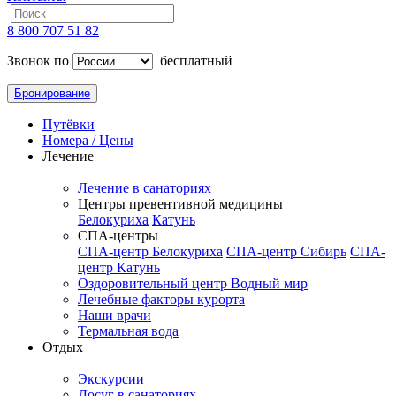
8 800 707 51 82
Звонок по
бесплатный
Бронирование
Путёвки
Номера / Цены
Лечение
Лечение в санаториях
Центры превентивной медицины
Белокуриха
Катунь
СПА-центры
СПА-центр Белокуриха
СПА-центр Сибирь
СПА-
центр Катунь
Оздоровительный центр Водный мир
Лечебные факторы курорта
Наши врачи
Термальная вода
Отдых
Экскурсии
Досуг в санаториях