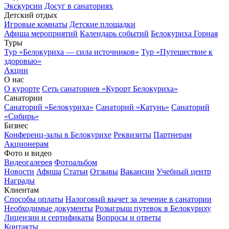
Экскурсии
Досуг в санаториях
Детский отдых
Игровые комнаты
Детские площадки
Афиша мероприятий
Календарь событий
Белокуриха Горная
Туры
Тур «Белокуриха — сила источников»
Тур «Путешествие к
здоровью»
Акции
О нас
О курорте
Сеть санаториев «Курорт Белокуриха»
Санатории
Санаторий «Белокуриха»
Санаторий «Катунь»
Санаторий
«Сибирь»
Бизнес
Конференц-залы в Белокурихе
Реквизиты
Партнерам
Акционерам
Фото и видео
Видеогалерея
Фотоальбом
Новости
Афиша
Статьи
Отзывы
Вакансии
Учебный центр
Награды
Клиентам
Способы оплаты
Налоговый вычет за лечение в санатории
Необходимые документы
Розыгрыш путевок в Белокуриху
Лицензии и сертификаты
Вопросы и ответы
Контакты