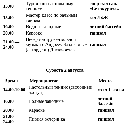
Турнир по настольному
спортзал сан.
15.00
теннису
«Белокуриха»
Мастер-класс по бальным
15.00
зал ЛФК
танцам
16.00
Водные заводные
летний бассейн
20.00
Караоке
танцзал
Вечер инструментальной
21.00 —
музыки с Андреем Заздравным
танцзал
24.00
(аккордеон) Диско-вечер
Суббота
2 августа
Время
Мероприятие
Место
Настольный теннис (свободный
14.00-19.00
холл 1 этажа
доступ)
летний
16.00
Водные заводные
бассейн
20.00
Караоке
танцзал
21.00 –
Пивная вечеринка
танцзал
24.00