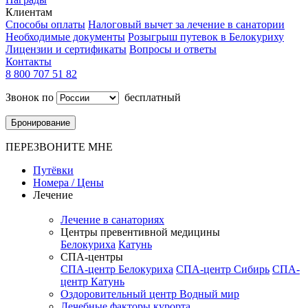
Клиентам
Способы оплаты
Налоговый вычет за лечение в санатории
Необходимые документы
Розыгрыш путевок в Белокуриху
Лицензии и сертификаты
Вопросы и ответы
Контакты
8 800 707 51 82
Звонок по
бесплатный
Бронирование
ПЕРЕЗВОНИТЕ МНЕ
Путёвки
Номера / Цены
Лечение
Лечение в санаториях
Центры превентивной медицины
Белокуриха
Катунь
СПА-центры
СПА-центр Белокуриха
СПА-центр Сибирь
СПА-
центр Катунь
Оздоровительный центр Водный мир
Лечебные факторы курорта