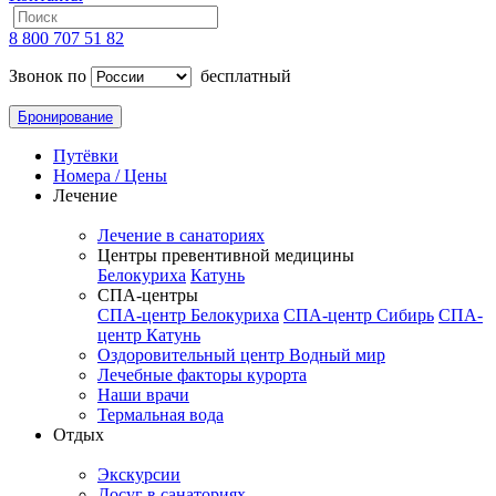
8 800 707 51 82
Звонок по
бесплатный
Бронирование
Путёвки
Номера / Цены
Лечение
Лечение в санаториях
Центры превентивной медицины
Белокуриха
Катунь
СПА-центры
СПА-центр Белокуриха
СПА-центр Сибирь
СПА-
центр Катунь
Оздоровительный центр Водный мир
Лечебные факторы курорта
Наши врачи
Термальная вода
Отдых
Экскурсии
Досуг в санаториях