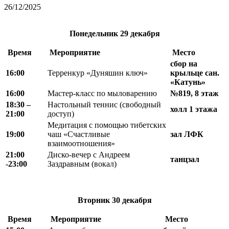
26/12/2025
Понедельник
29 декабря
Время
Мероприятие
Место
сбор на
16:00
Терренкур «Дуняшин ключ»
крыльце сан.
«Катунь»
16:00
Мастер-класс по мыловарению
№819, 8 этаж
18
:
30 –
Настольный теннис (свободный
холл 1 этажа
21
:
00
доступ)
Медитация с помощью тибетских
19:00
чаш «Счастливые
зал ЛФК
взаимоотношения»
21:00
Диско-вечер с Андреем
танцзал
-23:00
Заздравным (вокал)
Вторник
30 декабря
Время
Мероприятие
Место