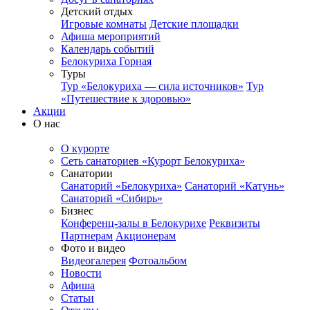
Детский отдых
Игровые комнаты
Детские площадки
Афиша мероприятий
Календарь событий
Белокуриха Горная
Туры
Тур «Белокуриха — сила источников»
Тур
«Путешествие к здоровью»
Акции
О нас
О курорте
Сеть санаториев «Курорт Белокуриха»
Санатории
Санаторий «Белокуриха»
Санаторий «Катунь»
Санаторий «Сибирь»
Бизнес
Конференц-залы в Белокурихе
Реквизиты
Партнерам
Акционерам
Фото и видео
Видеогалерея
Фотоальбом
Новости
Афиша
Статьи