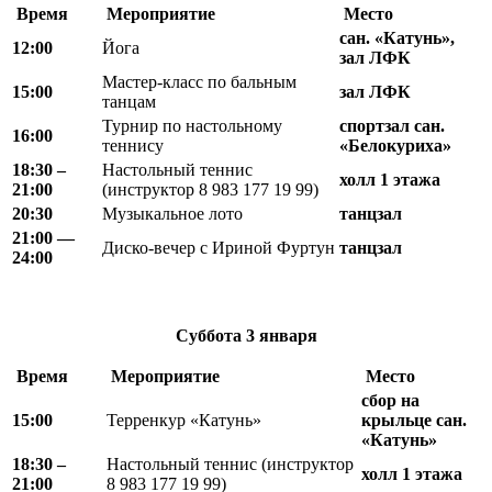
Время
Мероприятие
Место
сан. «Катунь»,
12:00
Йога
зал ЛФК
Мастер-класс по бальным
15:00
зал ЛФК
танцам
Турнир по настольному
спортзал сан.
16:00
теннису
«Белокуриха»
18
:
30 –
Настольный теннис
холл 1 этажа
21
:
00
(инструктор 8 983 177 19 99)
20:30
Музыкальное лото
танцзал
21
:
00 —
Диско-вечер с Ириной Фуртун
танцзал
24
:
00
Суббота
3 января
Время
Мероприятие
Место
сбор на
15:00
Терренкур «Катунь»
крыльце сан.
«Катунь»
18
:
30 –
Настольный теннис (инструктор
холл 1 этажа
21
:
00
8 983 177 19 99)