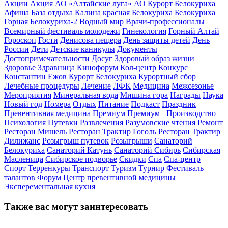
Акции
Акция
АО «Алтайские луга»
АО Курорт Белокуриха
Афиша
База отдыха Калина красная
Белокуриха
Белокуриха
Горная
Белокуриха-2
Водный мир
Врачи-профессионалы
Всемирный фестиваль молодежи
Гинекология
Горный Алтай
Гороскоп
Гости
Денисова пещера
День защиты детей
День
России
Дети
Детские каникулы
Документы
Достопримечательности
Досуг
Здоровый образ жизни
Здоровье
Здравница
Кинофорум
Кол-центр
Конкурс
Константин Ежов
Курорт Белокуриха
Курортный сбор
Лечебные процедуры
Лечение
ЛФК
Медицина
Межсезонье
Мероприятия
Минеральная вода
Мишина гора
Награды
Наука
Новый год
Номера
Отдых
Питание
Подкаст
Праздник
Превентивная медицина
Премиум
Премиум+
Производство
Психология
Путевки
Развлечения
Разумовские чтения
Ремонт
Ресторан Мишель
Ресторан Трактир Гоголь
Ресторан Трактир
Дилижанс
Розыгрыш путевок
Розыгрыши
Санаторий
Белокуриха
Санаторий Катунь
Санаторий Сибирь
Сибирская
Масленица
Сибирское подворье
Скидки
Спа
Спа-центр
Спорт
Терренкуры
Транспорт
Туризм
Турнир
Фестиваль
талантов
Форум
Центр превентивной медицины
Эксперементальная кухня
Также вас могут заинтересовать