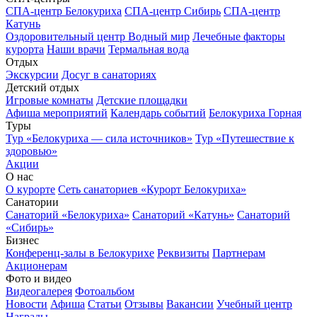
СПА-центр Белокуриха
СПА-центр Сибирь
СПА-центр
Катунь
Оздоровительный центр Водный мир
Лечебные факторы
курорта
Наши врачи
Термальная вода
Отдых
Экскурсии
Досуг в санаториях
Детский отдых
Игровые комнаты
Детские площадки
Афиша мероприятий
Календарь событий
Белокуриха Горная
Туры
Тур «Белокуриха — сила источников»
Тур «Путешествие к
здоровью»
Акции
О нас
О курорте
Сеть санаториев «Курорт Белокуриха»
Санатории
Санаторий «Белокуриха»
Санаторий «Катунь»
Санаторий
«Сибирь»
Бизнес
Конференц-залы в Белокурихе
Реквизиты
Партнерам
Акционерам
Фото и видео
Видеогалерея
Фотоальбом
Новости
Афиша
Статьи
Отзывы
Вакансии
Учебный центр
Награды