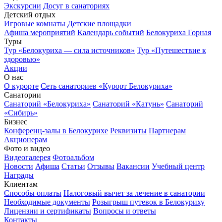
Экскурсии
Досуг в санаториях
Детский отдых
Игровые комнаты
Детские площадки
Афиша мероприятий
Календарь событий
Белокуриха Горная
Туры
Тур «Белокуриха — сила источников»
Тур «Путешествие к
здоровью»
Акции
О нас
О курорте
Сеть санаториев «Курорт Белокуриха»
Санатории
Санаторий «Белокуриха»
Санаторий «Катунь»
Санаторий
«Сибирь»
Бизнес
Конференц-залы в Белокурихе
Реквизиты
Партнерам
Акционерам
Фото и видео
Видеогалерея
Фотоальбом
Новости
Афиша
Статьи
Отзывы
Вакансии
Учебный центр
Награды
Клиентам
Способы оплаты
Налоговый вычет за лечение в санатории
Необходимые документы
Розыгрыш путевок в Белокуриху
Лицензии и сертификаты
Вопросы и ответы
Контакты