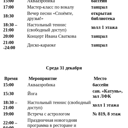
15:00
Аквааэробика
бассейн
17:00
Мастер-класс по вокалу
танцзал
Вечер песни «Споёмте,
открытая
18:30
друзья!»
библиотека
18
:
30 –
Настольный теннис
холл 1 этажа
21
:
00
(свободный доступ)
20:00
Концерт Ивана Сваткова
танцзал
21:00
Диско-караоке
танцзал
-24:00
Среда
31 декабря
Время
Мероприятие
М
есто
15:00
Аквааэробика
бассейн
сан. «Катунь»,
15:30
Йога
зал ЛФК
18
:
30 –
Настольный теннис (свободный
холл 1 этажа
21
:
00
доступ)
19:00
Встреча с астрологом
№ 819, 8 этаж
Праздничная новогодняя
22:00 –
программа в ресторане и
04:00