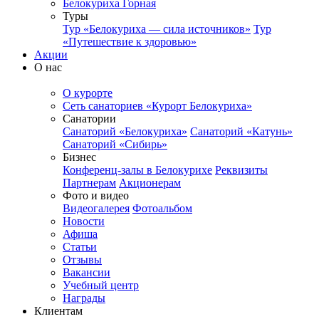
Белокуриха Горная
Туры
Тур «Белокуриха — сила источников»
Тур
«Путешествие к здоровью»
Акции
О нас
О курорте
Сеть санаториев «Курорт Белокуриха»
Санатории
Санаторий «Белокуриха»
Санаторий «Катунь»
Санаторий «Сибирь»
Бизнес
Конференц-залы в Белокурихе
Реквизиты
Партнерам
Акционерам
Фото и видео
Видеогалерея
Фотоальбом
Новости
Афиша
Статьи
Отзывы
Вакансии
Учебный центр
Награды
Клиентам