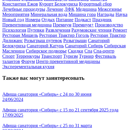
Константин Ежов
Курорт Белокуриха
Курортный сбор
Лечебные процедуры
Лечение
ЛФК
Медицина
Межсезонье
Мероприятия
Минеральная вода
Мишина гора
Награды
Наука
Новый год
Номера
Отдых
Питание
Подкаст
Праздник
Превентивная медицина
Премиум
Премиум+
Производство
Психология
Путевки
Развлечения
Разумовские чтения
Ремонт
Ресторан Мишель
Ресторан Трактир Гоголь
Ресторан Трактир
Дилижанс
Розыгрыш путевок
Розыгрыши
Санаторий
Белокуриха
Санаторий Катунь
Санаторий Сибирь
Сибирская
Масленица
Сибирское подворье
Скидки
Спа
Спа-центр
Спорт
Терренкуры
Транспорт
Туризм
Турнир
Фестиваль
талантов
Форум
Центр превентивной медицины
Эксперементальная кухня
Также вас могут заинтересовать
Афиша санатория «Сибирь» с 24 по 30 июня
24/06/2024
Афиша санатория «Сибирь» с 15 по 21 сентября 2025 года
17/09/2025
Афиша санатория «Сибирь» с 25 по 31 марта