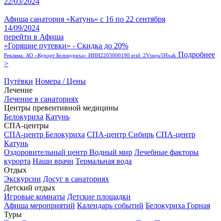
22/03/2024
Афиша санатория «Катунь» с 16 по 22 сентября
14/09/2024
перейти в Афиша
«Горящие путевки» - Скидка до 20%
Подробнее
Реклама. АО «Курорт Белокуриха» ИНН2203000190 erid: 2Vtzqw5Hxak
>
Путёвки
Номера / Цены
Лечение
Лечение в санаториях
Центры превентивной медицины
Белокуриха
Катунь
СПА-центры
СПА-центр Белокуриха
СПА-центр Сибирь
СПА-центр
Катунь
Оздоровительный центр Водный мир
Лечебные факторы
курорта
Наши врачи
Термальная вода
Отдых
Экскурсии
Досуг в санаториях
Детский отдых
Игровые комнаты
Детские площадки
Афиша мероприятий
Календарь событий
Белокуриха Горная
Туры