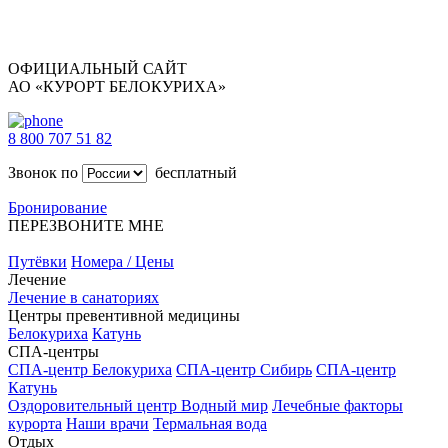
ОФИЦИАЛЬНЫЙ САЙТ
АО «КУРОРТ БЕЛОКУРИХА»
8 800 707 51 82
Звонок по
бесплатный
Бронирование
ПЕРЕЗВОНИТЕ МНЕ
Путёвки
Номера / Цены
Лечение
Лечение в санаториях
Центры превентивной медицины
Белокуриха
Катунь
СПА-центры
СПА-центр Белокуриха
СПА-центр Сибирь
СПА-центр
Катунь
Оздоровительный центр Водный мир
Лечебные факторы
курорта
Наши врачи
Термальная вода
Отдых