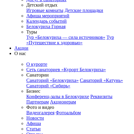
Детский отдых
Игровые комнаты
Детские площадки
Афиша мероприятий
Календарь событий
Белокуриха Горная
Туры
Тур «Белокуриха — сила источников»
Тур
«Путешествие к здоровью»
Акции
О нас
О курорте
Сеть санаториев «Курорт Белокуриха»
Санатории
Санаторий «Белокуриха»
Санаторий «Катунь»
Санаторий «Сибирь»
Бизнес
Конференц-залы в Белокурихе
Реквизиты
Партнерам
Акционерам
Фото и видео
Видеогалерея
Фотоальбом
Новости
Афиша
Статьи