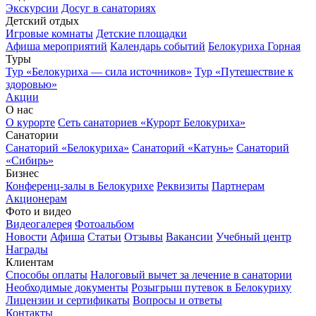
Экскурсии
Досуг в санаториях
Детский отдых
Игровые комнаты
Детские площадки
Афиша мероприятий
Календарь событий
Белокуриха Горная
Туры
Тур «Белокуриха — сила источников»
Тур «Путешествие к
здоровью»
Акции
О нас
О курорте
Сеть санаториев «Курорт Белокуриха»
Санатории
Санаторий «Белокуриха»
Санаторий «Катунь»
Санаторий
«Сибирь»
Бизнес
Конференц-залы в Белокурихе
Реквизиты
Партнерам
Акционерам
Фото и видео
Видеогалерея
Фотоальбом
Новости
Афиша
Статьи
Отзывы
Вакансии
Учебный центр
Награды
Клиентам
Способы оплаты
Налоговый вычет за лечение в санатории
Необходимые документы
Розыгрыш путевок в Белокуриху
Лицензии и сертификаты
Вопросы и ответы
Контакты