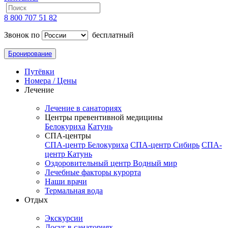
8 800 707 51 82
Звонок по
бесплатный
Бронирование
Путёвки
Номера / Цены
Лечение
Лечение в санаториях
Центры превентивной медицины
Белокуриха
Катунь
СПА-центры
СПА-центр Белокуриха
СПА-центр Сибирь
СПА-
центр Катунь
Оздоровительный центр Водный мир
Лечебные факторы курорта
Наши врачи
Термальная вода
Отдых
Экскурсии
Досуг в санаториях