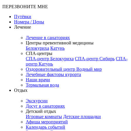
ПЕРЕЗВОНИТЕ МНЕ
Путёвки
Номера / Цены
Лечение
Лечение в санаториях
Центры превентивной медицины
Белокуриха
Катунь
СПА-центры
СПА-центр Белокуриха
СПА-центр Сибирь
СПА-
центр Катунь
Оздоровительный центр Водный мир
Лечебные факторы курорта
Наши врачи
Термальная вода
Отдых
Экскурсии
Досуг в санаториях
Детский отдых
Игровые комнаты
Детские площадки
Афиша мероприятий
Календарь событий