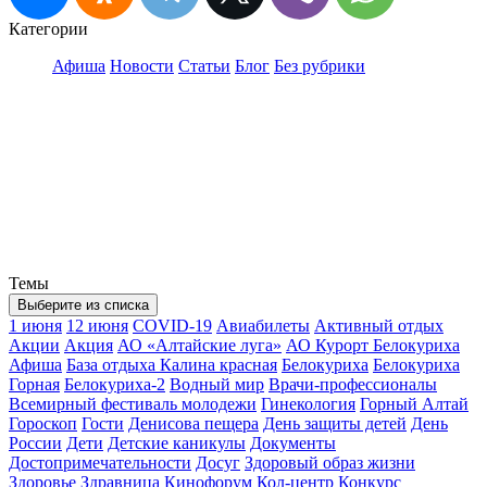
Категории
Афиша
Новости
Статьи
Блог
Без рубрики
Темы
Выберите из списка
1 июня
12 июня
COVID-19
Авиабилеты
Активный отдых
Акции
Акция
АО «Алтайские луга»
АО Курорт Белокуриха
Афиша
База отдыха Калина красная
Белокуриха
Белокуриха
Горная
Белокуриха-2
Водный мир
Врачи-профессионалы
Всемирный фестиваль молодежи
Гинекология
Горный Алтай
Гороскоп
Гости
Денисова пещера
День защиты детей
День
России
Дети
Детские каникулы
Документы
Достопримечательности
Досуг
Здоровый образ жизни
Здоровье
Здравница
Кинофорум
Кол-центр
Конкурс