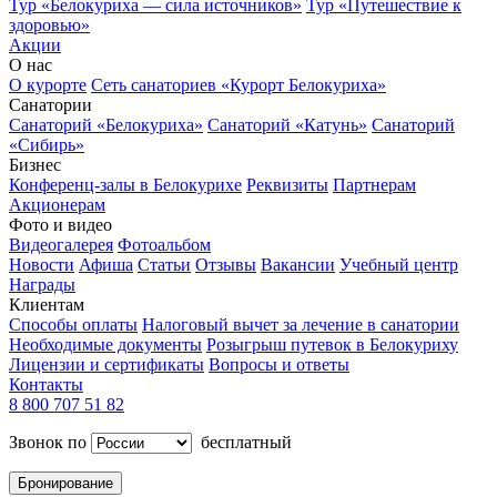
Тур «Белокуриха — сила источников»
Тур «Путешествие к
здоровью»
Акции
О нас
О курорте
Сеть санаториев «Курорт Белокуриха»
Санатории
Санаторий «Белокуриха»
Санаторий «Катунь»
Санаторий
«Сибирь»
Бизнес
Конференц-залы в Белокурихе
Реквизиты
Партнерам
Акционерам
Фото и видео
Видеогалерея
Фотоальбом
Новости
Афиша
Статьи
Отзывы
Вакансии
Учебный центр
Награды
Клиентам
Способы оплаты
Налоговый вычет за лечение в санатории
Необходимые документы
Розыгрыш путевок в Белокуриху
Лицензии и сертификаты
Вопросы и ответы
Контакты
8 800 707 51 82
Звонок по
бесплатный
Бронирование