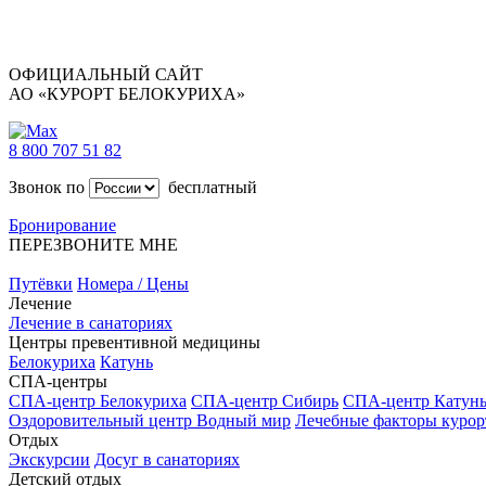
ОФИЦИАЛЬНЫЙ САЙТ
АО «КУРОРТ БЕЛОКУРИХА»
8 800 707 51 82
Звонок по
бесплатный
Бронирование
ПЕРЕЗВОНИТЕ МНЕ
Путёвки
Номера / Цены
Лечение
Лечение в санаториях
Центры превентивной медицины
Белокуриха
Катунь
СПА-центры
СПА-центр Белокуриха
СПА-центр Сибирь
СПА-центр Катун
Оздоровительный центр Водный мир
Лечебные факторы курор
Отдых
Экскурсии
Досуг в санаториях
Детский отдых