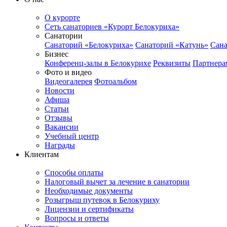
О курорте
Сеть санаториев «Курорт Белокуриха»
Санатории
Санаторий «Белокуриха»
Санаторий «Катунь»
Сана
Бизнес
Конференц-залы в Белокурихе
Реквизиты
Партнера
Фото и видео
Видеогалерея
Фотоальбом
Новости
Афиша
Статьи
Отзывы
Вакансии
Учебный центр
Награды
Клиентам
Способы оплаты
Налоговый вычет за лечение в санатории
Необходимые документы
Розыгрыш путевок в Белокуриху
Лицензии и сертификаты
Вопросы и ответы