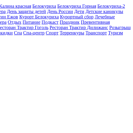
 Калина красная
Белокуриха
Белокуриха Горная
Белокуриха-2
ера
День защиты детей
День России
Дети
Детские каникулы
тин Ежов
Курорт Белокуриха
Курортный сбор
Лечебные
ера
Отдых
Питание
Подкаст
Праздник
Превентивная
есторан Трактир Гоголь
Ресторан Трактир Дилижанс
Розыгрыш
кидки
Спа
Спа-центр
Спорт
Терренкуры
Транспорт
Туризм