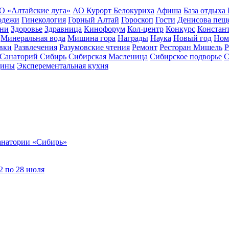
О «Алтайские луга»
АО Курорт Белокуриха
Афиша
База отдыха
одежи
Гинекология
Горный Алтай
Гороскоп
Гости
Денисова пещ
зни
Здоровье
Здравница
Кинофорум
Кол-центр
Конкурс
Констан
Минеральная вода
Мишина гора
Награды
Наука
Новый год
Ном
вки
Развлечения
Разумовские чтения
Ремонт
Ресторан Мишель
Р
Санаторий Сибирь
Сибирская Масленица
Сибирское подворье
С
цины
Эксперементальная кухня
санатории «Сибирь»
2 по 28 июля