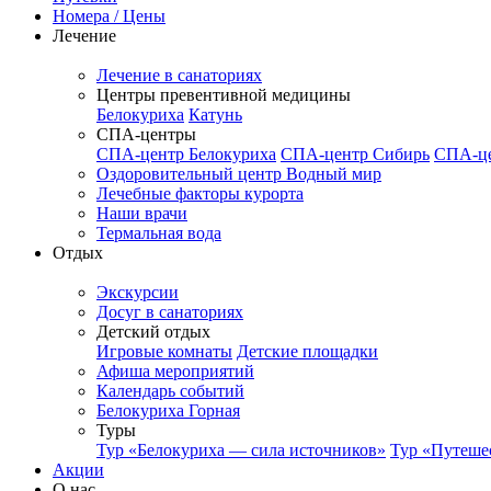
Номера / Цены
Лечение
Лечение в санаториях
Центры превентивной медицины
Белокуриха
Катунь
СПА-центры
СПА-центр Белокуриха
СПА-центр Сибирь
СПА-це
Оздоровительный центр Водный мир
Лечебные факторы курорта
Наши врачи
Термальная вода
Отдых
Экскурсии
Досуг в санаториях
Детский отдых
Игровые комнаты
Детские площадки
Афиша мероприятий
Календарь событий
Белокуриха Горная
Туры
Тур «Белокуриха — сила источников»
Тур «Путеше
Акции
О нас