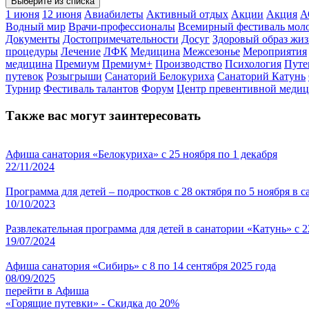
Выберите из списка
1 июня
12 июня
Авиабилеты
Активный отдых
Акции
Акция
А
Водный мир
Врачи-профессионалы
Всемирный фестиваль мол
Документы
Достопримечательности
Досуг
Здоровый образ жи
процедуры
Лечение
ЛФК
Медицина
Межсезонье
Мероприятия
медицина
Премиум
Премиум+
Производство
Психология
Путе
путевок
Розыгрыши
Санаторий Белокуриха
Санаторий Катунь
Турнир
Фестиваль талантов
Форум
Центр превентивной меди
Также вас могут заинтересовать
Афиша санатория «Белокуриха» с 25 ноября по 1 декабря
22/11/2024
Программа для детей – подростков с 28 октября по 5 ноября в 
10/10/2023
Развлекательная программа для детей в санатории «Катунь» с 2
19/07/2024
Афиша санатория «Сибирь» с 8 по 14 сентября 2025 года
08/09/2025
перейти в Афиша
«Горящие путевки» - Скидка до 20%