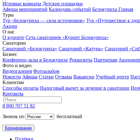
Игровые комнаты
Детские площадки
Афиша мероприятий
Календарь событий
Белокуриха Горная
Туры
Тур «Белокуриха — сила источников»
Тур «Путешествие к здо
Акции
О нас
О курорте
Сеть санаториев «Курорт Белокуриха»
Санатории
Санаторий «Белокуриха»
Санаторий «Катунь»
Санаторий «Си
Бизнес
Конференц-залы в Белокурихе
Реквизиты
Партнерам
Акционе
Фото и видео
Видеогалерея
Фотоальбом
Новости
Афиша
Статьи
Отзывы
Вакансии
Учебный центр
Наг
Клиентам
Способы оплаты
Налоговый вычет за лечение в санатории
Нео
Контакты
8 800 707 51 82
Звонок по
бесплатный
Бронирование
Путёвки