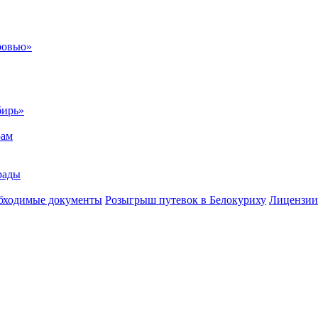
ровью»
бирь»
рам
рады
бходимые документы
Розыгрыш путевок в Белокуриху
Лицензии