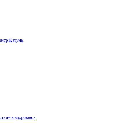
нтр Катунь
ствие к здоровью»