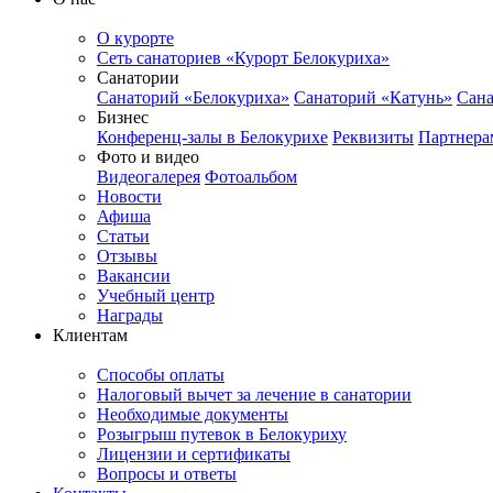
О курорте
Сеть санаториев «Курорт Белокуриха»
Санатории
Санаторий «Белокуриха»
Санаторий «Катунь»
Сана
Бизнес
Конференц-залы в Белокурихе
Реквизиты
Партнера
Фото и видео
Видеогалерея
Фотоальбом
Новости
Афиша
Статьи
Отзывы
Вакансии
Учебный центр
Награды
Клиентам
Способы оплаты
Налоговый вычет за лечение в санатории
Необходимые документы
Розыгрыш путевок в Белокуриху
Лицензии и сертификаты
Вопросы и ответы