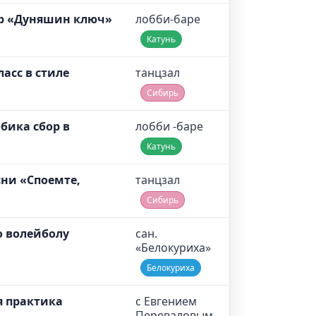
р «Дуняшин ключ»
лобби-баре
Катунь
ласс в стиле
танцзал
Сибирь
обика сбор в
лобби -баре
Катунь
сни «Споемте,
танцзал
Сибирь
о волейболу
сан.
«Белокуриха»
Белокуриха
я практика
с Евгением
Переваловым