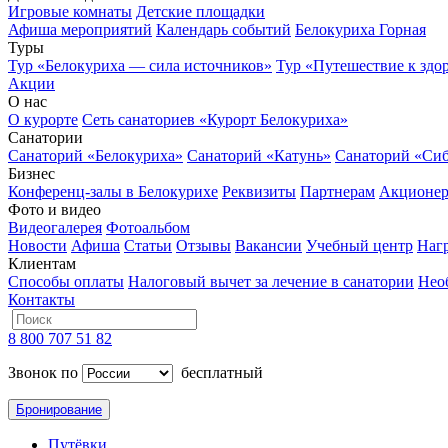
Игровые комнаты
Детские площадки
Афиша мероприятий
Календарь событий
Белокуриха Горная
Туры
Тур «Белокуриха — сила источников»
Тур «Путешествие к здо
Акции
О нас
О курорте
Сеть санаториев «Курорт Белокуриха»
Санатории
Санаторий «Белокуриха»
Санаторий «Катунь»
Санаторий «Си
Бизнес
Конференц-залы в Белокурихе
Реквизиты
Партнерам
Акционе
Фото и видео
Видеогалерея
Фотоальбом
Новости
Афиша
Статьи
Отзывы
Вакансии
Учебный центр
Наг
Клиентам
Способы оплаты
Налоговый вычет за лечение в санатории
Нео
Контакты
8 800 707 51 82
Звонок по
бесплатный
Бронирование
Путёвки