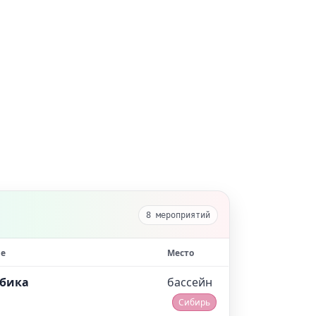
8 мероприятий
е
Место
обика
бассейн
Сибирь