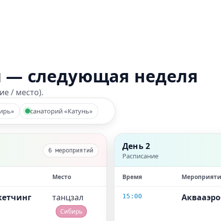
 — следующая неделя
е / место).
ирь»
санаторий «Катунь»
День 2
6 мероприятий
Расписание
Место
Время
Мероприяти
скетчинг
танцзал
Аквааэр
15:00
Сибирь