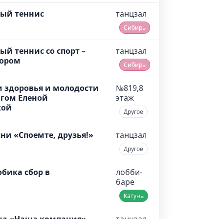
ый теннис
танцзал
Сибирь
ый теннис со спорт –
танцзал
тором
Сибирь
 здоровья и молодости
№819,8
огом Еленой
этаж
кой
Другое
сни «Споемте, друзья!»
танцзал
Другое
обика сбор в
лобби-
баре
Катунь