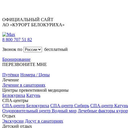
ОФИЦИАЛЬНЫЙ САЙТ
АО «КУРОРТ БЕЛОКУРИХА»
8 800 707 51 82
Звонок по
бесплатный
Бронирование
ПЕРЕЗВОНИТЕ МНЕ
Путёвки
Номера / Цены
Лечение
Лечение в санаториях
Центры превентивной медицины
Белокуриха
Катунь
СПА-центры
СПА-центр Белокуриха
СПА-центр Сибирь
СПА-центр Катун
Оздоровительный центр Водный мир
Лечебные факторы курор
Отдых
Экскурсии
Досуг в санаториях
Детский отдых