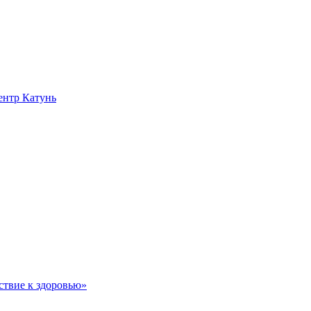
нтр Катунь
ствие к здоровью»