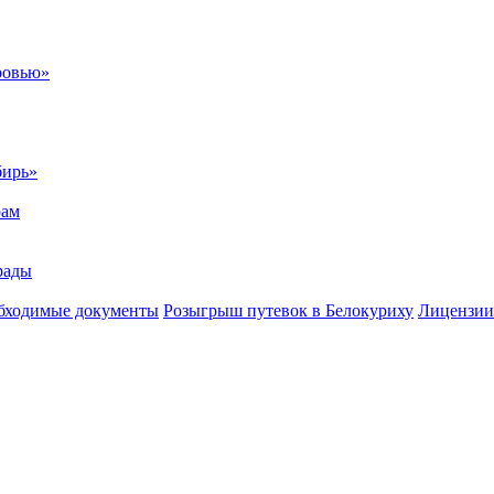
ровью»
бирь»
рам
рады
бходимые документы
Розыгрыш путевок в Белокуриху
Лицензии