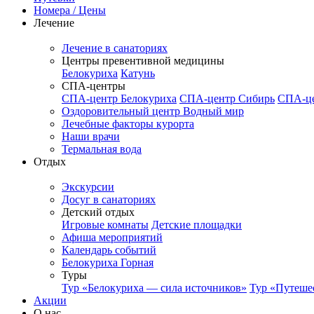
Номера / Цены
Лечение
Лечение в санаториях
Центры превентивной медицины
Белокуриха
Катунь
СПА-центры
СПА-центр Белокуриха
СПА-центр Сибирь
СПА-це
Оздоровительный центр Водный мир
Лечебные факторы курорта
Наши врачи
Термальная вода
Отдых
Экскурсии
Досуг в санаториях
Детский отдых
Игровые комнаты
Детские площадки
Афиша мероприятий
Календарь событий
Белокуриха Горная
Туры
Тур «Белокуриха — сила источников»
Тур «Путеше
Акции
О нас