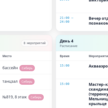
Виктори
Вечер от
21:00 –
24:00
познако
День 4
8 мероприятий
Расписание
Место
Время
Мероприяти
Аквааэр
15:00
бассейн
Сибирь
танцзал
Сибирь
Мастер–к
15:00
скандина
(терренк
№819, 8 этаж
Сибирь
Мельница
крыльце