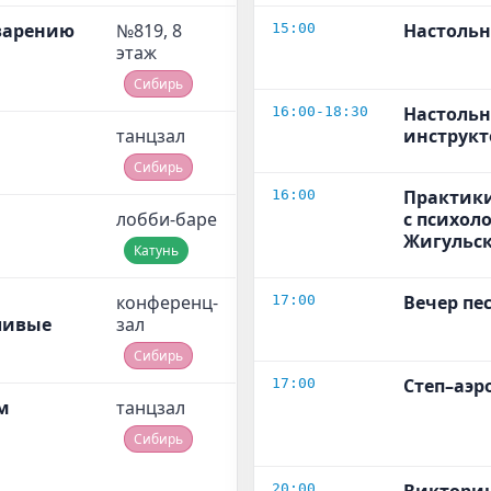
варению
№819, 8
Настольн
15:00
этаж
Сибирь
Настольн
16:00-18:30
танцзал
инструк
Сибирь
Практики
16:00
лобби-баре
с психол
Жигульс
Катунь
конференц-
Вечер пе
17:00
ливые
зал
Сибирь
Степ–аэр
17:00
м
танцзал
Сибирь
20:00