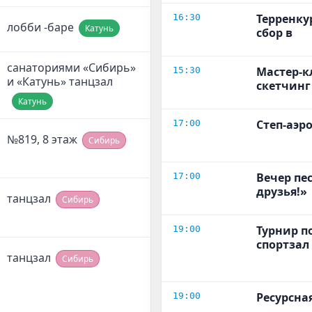
Терренку
16:30
лобби -баре
Катунь
сбор в
санаториями «Сибирь»
Мастер-к
15:30
и «Катунь» танцзал
скетчинг
Катунь
Степ-аэр
17:00
№819, 8 этаж
Сибирь
Вечер пе
17:00
друзья!»
танцзал
Сибирь
Турнир п
19:00
спортзал
танцзал
Сибирь
Ресурсна
19:00