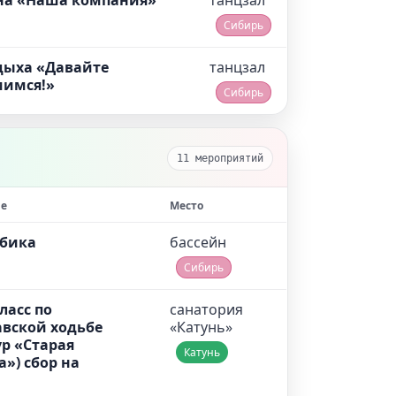
на «Наша компания»
танцзал
Сибирь
дыха «Давайте
танцзал
мимся!»
Сибирь
11 мероприятий
е
Место
обика
бассейн
Сибирь
ласс по
санатория
вской ходьбе
«Катунь»
ур «Старая
Катунь
») сбор на