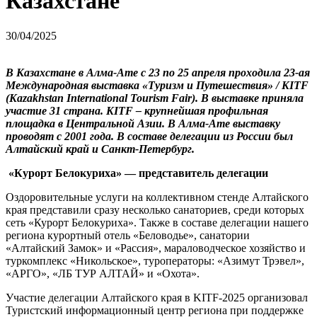
Казахстане
30/04/2025
В Казахстане в Алма-Ате с 23 по 25 апреля проходила 23-ая
Международная выставка «Туризм и Путешествия» / KITF
(Kazakhstan International Tourism Fair). В выставке приняла
участие 31 страна. KITF – крупнейшая профильная
площадка в Центральной Азии. В Алма-Ате выставку
проводят с 2001 года.
В составе делегации из России был
Алтайский край и Санкт-Петербург.
«Курорт Белокуриха» — представитель делегации
Оздоровительные услуги на коллективном стенде Алтайского
края представили сразу несколько санаториев, среди которых
сеть «Курорт Белокуриха». Также в составе делегации нашего
региона курортный отель «Беловодье», санатории
«Алтайский Замок» и «Рассия», мараловодческое хозяйство и
туркомплекс «Никольское», туроператоры: «Азимут Трэвел»,
«АРГО», «ЛБ ТУР АЛТАЙ» и «Охота».
Участие делегации Алтайского края в KITF-2025 организовал
Туристский информационный центр региона при поддержке