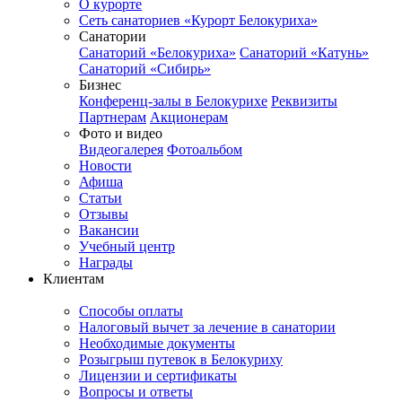
О курорте
Сеть санаториев «Курорт Белокуриха»
Санатории
Санаторий «Белокуриха»
Санаторий «Катунь»
Санаторий «Сибирь»
Бизнес
Конференц-залы в Белокурихе
Реквизиты
Партнерам
Акционерам
Фото и видео
Видеогалерея
Фотоальбом
Новости
Афиша
Статьи
Отзывы
Вакансии
Учебный центр
Награды
Клиентам
Способы оплаты
Налоговый вычет за лечение в санатории
Необходимые документы
Розыгрыш путевок в Белокуриху
Лицензии и сертификаты
Вопросы и ответы