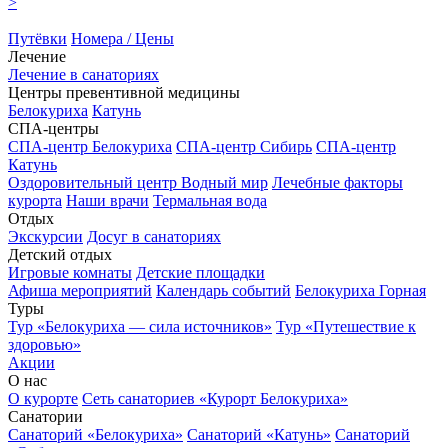
>
Путёвки
Номера / Цены
Лечение
Лечение в санаториях
Центры превентивной медицины
Белокуриха
Катунь
СПА-центры
СПА-центр Белокуриха
СПА-центр Сибирь
СПА-центр
Катунь
Оздоровительный центр Водный мир
Лечебные факторы
курорта
Наши врачи
Термальная вода
Отдых
Экскурсии
Досуг в санаториях
Детский отдых
Игровые комнаты
Детские площадки
Афиша мероприятий
Календарь событий
Белокуриха Горная
Туры
Тур «Белокуриха — сила источников»
Тур «Путешествие к
здоровью»
Акции
О нас
О курорте
Сеть санаториев «Курорт Белокуриха»
Санатории
Санаторий «Белокуриха»
Санаторий «Катунь»
Санаторий