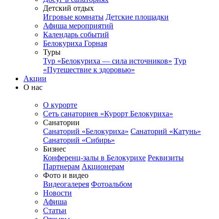
Детский отдых
Игровые комнаты
Детские площадки
Афиша мероприятий
Календарь событий
Белокуриха Горная
Туры
Тур «Белокуриха — сила источников»
Тур
«Путешествие к здоровью»
Акции
О нас
О курорте
Сеть санаториев «Курорт Белокуриха»
Санатории
Санаторий «Белокуриха»
Санаторий «Катунь»
Санаторий «Сибирь»
Бизнес
Конференц-залы в Белокурихе
Реквизиты
Партнерам
Акционерам
Фото и видео
Видеогалерея
Фотоальбом
Новости
Афиша
Статьи