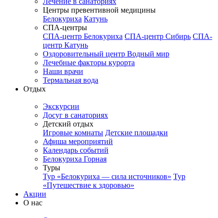
Лечение в санаториях
Центры превентивной медицины
Белокуриха
Катунь
СПА-центры
СПА-центр Белокуриха
СПА-центр Сибирь
СПА-
центр Катунь
Оздоровительный центр Водный мир
Лечебные факторы курорта
Наши врачи
Термальная вода
Отдых
Экскурсии
Досуг в санаториях
Детский отдых
Игровые комнаты
Детские площадки
Афиша мероприятий
Календарь событий
Белокуриха Горная
Туры
Тур «Белокуриха — сила источников»
Тур
«Путешествие к здоровью»
Акции
О нас