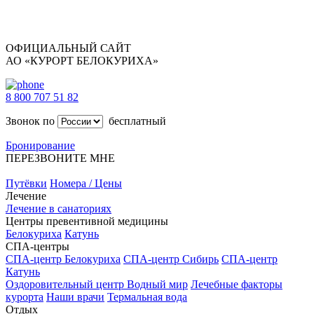
ОФИЦИАЛЬНЫЙ САЙТ
АО «КУРОРТ БЕЛОКУРИХА»
8 800 707 51 82
Звонок по
бесплатный
Бронирование
ПЕРЕЗВОНИТЕ МНЕ
Путёвки
Номера / Цены
Лечение
Лечение в санаториях
Центры превентивной медицины
Белокуриха
Катунь
СПА-центры
СПА-центр Белокуриха
СПА-центр Сибирь
СПА-центр
Катунь
Оздоровительный центр Водный мир
Лечебные факторы
курорта
Наши врачи
Термальная вода
Отдых