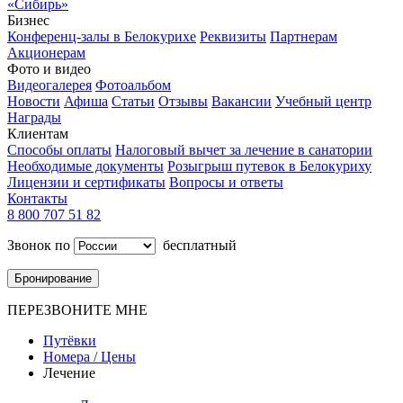
«Сибирь»
Бизнес
Конференц-залы в Белокурихе
Реквизиты
Партнерам
Акционерам
Фото и видео
Видеогалерея
Фотоальбом
Новости
Афиша
Статьи
Отзывы
Вакансии
Учебный центр
Награды
Клиентам
Способы оплаты
Налоговый вычет за лечение в санатории
Необходимые документы
Розыгрыш путевок в Белокуриху
Лицензии и сертификаты
Вопросы и ответы
Контакты
8 800 707 51 82
Звонок по
бесплатный
Бронирование
ПЕРЕЗВОНИТЕ МНЕ
Путёвки
Номера / Цены
Лечение