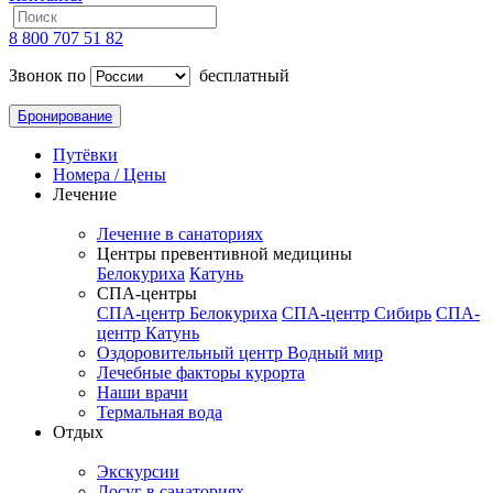
8 800 707 51 82
Звонок по
бесплатный
Бронирование
Путёвки
Номера / Цены
Лечение
Лечение в санаториях
Центры превентивной медицины
Белокуриха
Катунь
СПА-центры
СПА-центр Белокуриха
СПА-центр Сибирь
СПА-
центр Катунь
Оздоровительный центр Водный мир
Лечебные факторы курорта
Наши врачи
Термальная вода
Отдых
Экскурсии
Досуг в санаториях