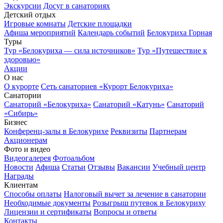
Экскурсии
Досуг в санаториях
Детский отдых
Игровые комнаты
Детские площадки
Афиша мероприятий
Календарь событий
Белокуриха Горная
Туры
Тур «Белокуриха — сила источников»
Тур «Путешествие к
здоровью»
Акции
О нас
О курорте
Сеть санаториев «Курорт Белокуриха»
Санатории
Санаторий «Белокуриха»
Санаторий «Катунь»
Санаторий
«Сибирь»
Бизнес
Конференц-залы в Белокурихе
Реквизиты
Партнерам
Акционерам
Фото и видео
Видеогалерея
Фотоальбом
Новости
Афиша
Статьи
Отзывы
Вакансии
Учебный центр
Награды
Клиентам
Способы оплаты
Налоговый вычет за лечение в санатории
Необходимые документы
Розыгрыш путевок в Белокуриху
Лицензии и сертификаты
Вопросы и ответы
Контакты