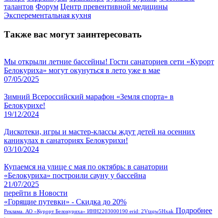
талантов
Форум
Центр превентивной медицины
Эксперементальная кухня
Также вас могут заинтересовать
Мы открыли летние бассейны! Гости санаториев сети «Курорт
Белокуриха» могут окунуться в лето уже в мае
07/05/2025
Зимний Всероссийский марафон «Земля спорта» в
Белокурихе!
19/12/2024
Дискотеки, игры и мастер-классы ждут детей на осенних
каникулах в санаториях Белокурихи!
03/10/2024
Купаемся на улице с мая по октябрь: в санатории
«Белокуриха» построили сауну у бассейна
21/07/2025
перейти в Новости
«Горящие путевки» - Скидка до 20%
Подробнее
Реклама. АО «Курорт Белокуриха» ИНН2203000190 erid: 2Vtzqw5Hxak