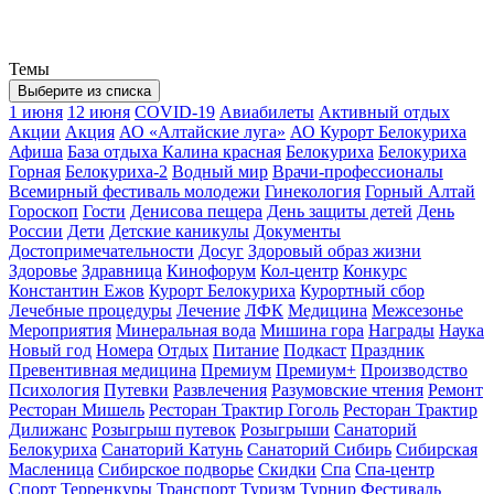
Темы
Выберите из списка
1 июня
12 июня
COVID-19
Авиабилеты
Активный отдых
Акции
Акция
АО «Алтайские луга»
АО Курорт Белокуриха
Афиша
База отдыха Калина красная
Белокуриха
Белокуриха
Горная
Белокуриха-2
Водный мир
Врачи-профессионалы
Всемирный фестиваль молодежи
Гинекология
Горный Алтай
Гороскоп
Гости
Денисова пещера
День защиты детей
День
России
Дети
Детские каникулы
Документы
Достопримечательности
Досуг
Здоровый образ жизни
Здоровье
Здравница
Кинофорум
Кол-центр
Конкурс
Константин Ежов
Курорт Белокуриха
Курортный сбор
Лечебные процедуры
Лечение
ЛФК
Медицина
Межсезонье
Мероприятия
Минеральная вода
Мишина гора
Награды
Наука
Новый год
Номера
Отдых
Питание
Подкаст
Праздник
Превентивная медицина
Премиум
Премиум+
Производство
Психология
Путевки
Развлечения
Разумовские чтения
Ремонт
Ресторан Мишель
Ресторан Трактир Гоголь
Ресторан Трактир
Дилижанс
Розыгрыш путевок
Розыгрыши
Санаторий
Белокуриха
Санаторий Катунь
Санаторий Сибирь
Сибирская
Масленица
Сибирское подворье
Скидки
Спа
Спа-центр
Спорт
Терренкуры
Транспорт
Туризм
Турнир
Фестиваль