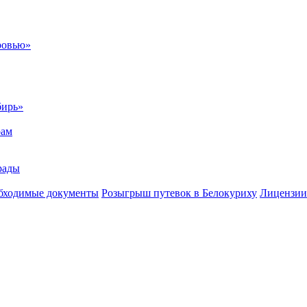
ровью»
бирь»
рам
рады
бходимые документы
Розыгрыш путевок в Белокуриху
Лицензии