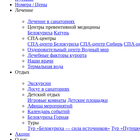
Номера / Цены
Лечение
Лечение в санаториях
Центры превентивной медицины
Белокуриха
Катунь
СПА-центры
СПА-центр Белокуриха
СПА-центр Сибирь
СПА-це
Оздоровительный центр Водный мир
Лечебные факторы курорта
Наши врачи
Термальная вода
Отдых
Экскурсии
Досуг в санаториях
Детский отдых
Игровые комнаты
Детские площадки
Афиша мероприятий
Календарь событий
Белокуриха Горная
Туры
Тур «Белокуриха — сила источников»
Тур «Путеше
Акции
О нас