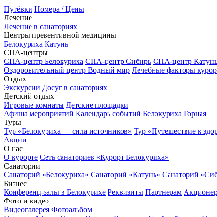
Путёвки
Номера / Цены
Лечение
Лечение в санаториях
Центры превентивной медицины
Белокуриха
Катунь
СПА-центры
СПА-центр Белокуриха
СПА-центр Сибирь
СПА-центр Катун
Оздоровительный центр Водный мир
Лечебные факторы курор
Отдых
Экскурсии
Досуг в санаториях
Детский отдых
Игровые комнаты
Детские площадки
Афиша мероприятий
Календарь событий
Белокуриха Горная
Туры
Тур «Белокуриха — сила источников»
Тур «Путешествие к здо
Акции
О нас
О курорте
Сеть санаториев «Курорт Белокуриха»
Санатории
Санаторий «Белокуриха»
Санаторий «Катунь»
Санаторий «Си
Бизнес
Конференц-залы в Белокурихе
Реквизиты
Партнерам
Акционе
Фото и видео
Видеогалерея
Фотоальбом