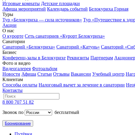
Игровые комнаты
Детские площадки
Афиша мероприятий
Календарь событий
Белокуриха Горная
Туры
Тур «Белокуриха — сила источников»
Тур «Путешествие к здо
Акции
О нас
О курорте
Сеть санаториев «Курорт Белокуриха»
Санатории
Санаторий «Белокуриха»
Санаторий «Катунь»
Санаторий «Си
Бизнес
Конференц-залы в Белокурихе
Реквизиты
Партнерам
Акционе
Фото и видео
Видеогалерея
Фотоальбом
Новости
Афиша
Статьи
Отзывы
Вакансии
Учебный центр
Наг
Клиентам
Способы оплаты
Налоговый вычет за лечение в санатории
Нео
Контакты
8 800 707 51 82
Звонок по
бесплатный
Бронирование
Путёвки