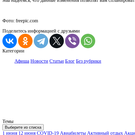
Мы надеемся, что данные изменения позволят вам спланироват
Фото: freepic.com
Поделитесь информацией с друзьями
Категории
Афиша
Новости
Статьи
Блог
Без рубрики
Темы
Выберите из списка
1 июня
12 июня
COVID-19
Авиабилеты
Активный отдых
Акц