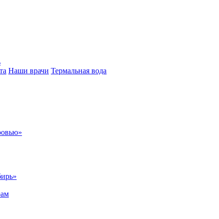
ь
та
Наши врачи
Термальная вода
ровью»
бирь»
рам