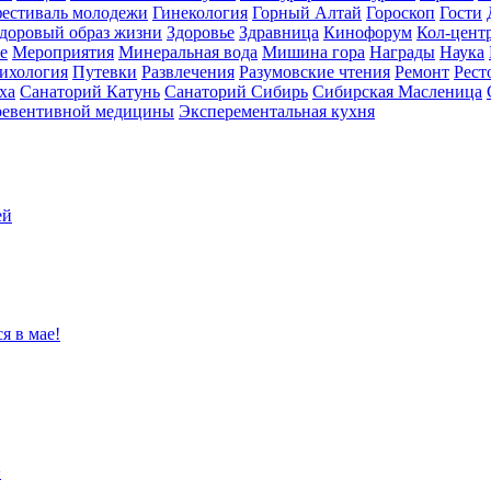
естиваль молодежи
Гинекология
Горный Алтай
Гороскоп
Гости
доровый образ жизни
Здоровье
Здравница
Кинофорум
Кол-цент
е
Мероприятия
Минеральная вода
Мишина гора
Награды
Наука
ихология
Путевки
Развлечения
Разумовские чтения
Ремонт
Рест
ха
Санаторий Катунь
Санаторий Сибирь
Сибирская Масленица
ревентивной медицины
Эксперементальная кухня
ей
я в мае!
>