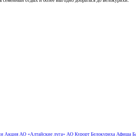
ь семейный отдых и более выгодно добраться до Белокурихи.
ии
Акция
АО «Алтайские луга»
АО Курорт Белокуриха
Афиша
Б