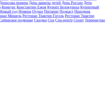
Денисова пещера
День защиты детей
День России
Дети
р
Конкурс
Константин Ежов
Курорт Белокуриха
Курортный
Новый год
Номера
Отдых
Питание
Подкаст
Праздник
оран Мишель
Ресторан Трактир Гоголь
Ресторан Трактир
Сибирское подворье
Скидки
Спа
Спа-центр
Спорт
Терренкуры