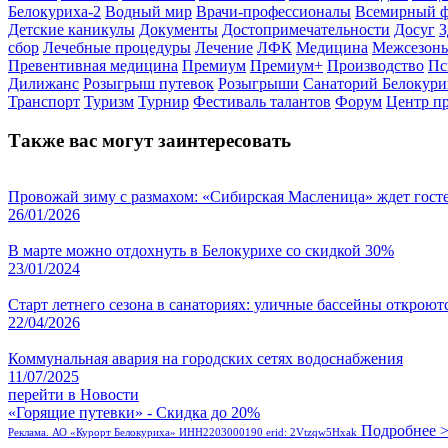
Белокуриха-2
Водный мир
Врачи-профессионалы
Всемирный ф
Детские каникулы
Документы
Достопримечательности
Досуг
З
сбор
Лечебные процедуры
Лечение
ЛФК
Медицина
Межсезонь
Превентивная медицина
Премиум
Премиум+
Производство
Пс
Дилижанс
Розыгрыш путевок
Розыгрыши
Санаторий Белокури
Транспорт
Туризм
Турнир
Фестиваль талантов
Форум
Центр п
Также вас могут заинтересовать
Провожай зиму с размахом: «Сибирская Масленица» ждет гост
26/01/2026
В марте можно отдохнуть в Белокурихе со скидкой 30%
23/01/2024
Старт летнего сезона в санаториях: уличные бассейны откроютс
22/04/2026
Коммунальная авария на городских сетях водоснабжения
11/07/2025
перейти в Новости
«Горящие путевки» - Скидка до 20%
Подробнее 
Реклама. АО «Курорт Белокуриха» ИНН2203000190 erid: 2Vtzqw5Hxak