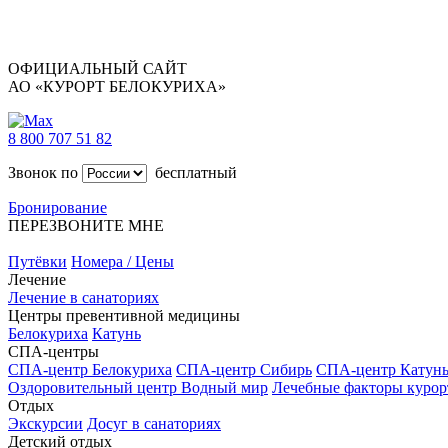
ОФИЦИАЛЬНЫЙ САЙТ
АО «КУРОРТ БЕЛОКУРИХА»
8 800 707 51 82
Звонок по
бесплатный
Бронирование
ПЕРЕЗВОНИТЕ МНЕ
Путёвки
Номера / Цены
Лечение
Лечение в санаториях
Центры превентивной медицины
Белокуриха
Катунь
СПА-центры
СПА-центр Белокуриха
СПА-центр Сибирь
СПА-центр Катун
Оздоровительный центр Водный мир
Лечебные факторы курор
Отдых
Экскурсии
Досуг в санаториях
Детский отдых