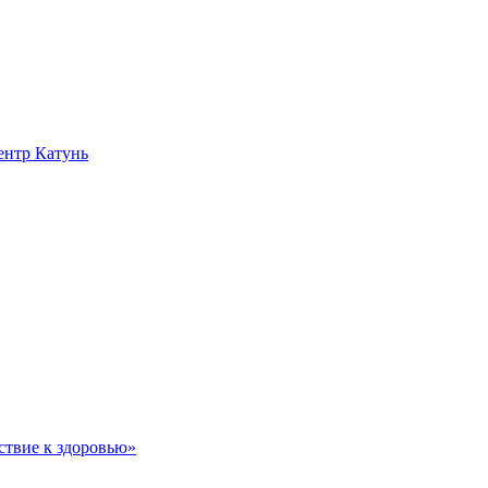
нтр Катунь
ствие к здоровью»