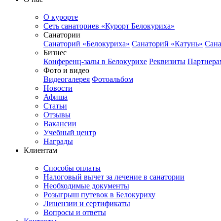
О курорте
Сеть санаториев «Курорт Белокуриха»
Санатории
Санаторий «Белокуриха»
Санаторий «Катунь»
Сана
Бизнес
Конференц-залы в Белокурихе
Реквизиты
Партнера
Фото и видео
Видеогалерея
Фотоальбом
Новости
Афиша
Статьи
Отзывы
Вакансии
Учебный центр
Награды
Клиентам
Способы оплаты
Налоговый вычет за лечение в санатории
Необходимые документы
Розыгрыш путевок в Белокуриху
Лицензии и сертификаты
Вопросы и ответы