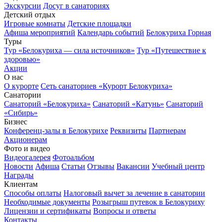
Экскурсии
Досуг в санаториях
Детский отдых
Игровые комнаты
Детские площадки
Афиша мероприятий
Календарь событий
Белокуриха Горная
Туры
Тур «Белокуриха — сила источников»
Тур «Путешествие к
здоровью»
Акции
О нас
О курорте
Сеть санаториев «Курорт Белокуриха»
Санатории
Санаторий «Белокуриха»
Санаторий «Катунь»
Санаторий
«Сибирь»
Бизнес
Конференц-залы в Белокурихе
Реквизиты
Партнерам
Акционерам
Фото и видео
Видеогалерея
Фотоальбом
Новости
Афиша
Статьи
Отзывы
Вакансии
Учебный центр
Награды
Клиентам
Способы оплаты
Налоговый вычет за лечение в санатории
Необходимые документы
Розыгрыш путевок в Белокуриху
Лицензии и сертификаты
Вопросы и ответы
Контакты