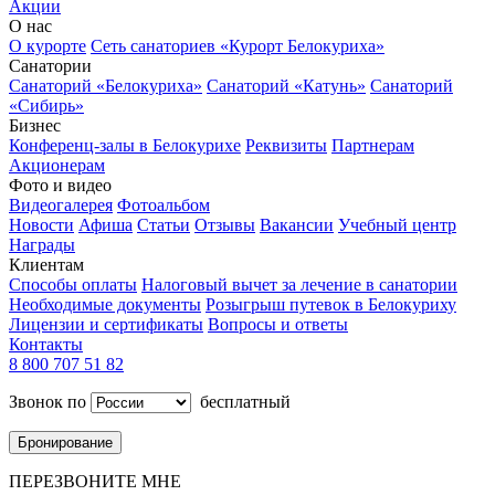
Акции
О нас
О курорте
Сеть санаториев «Курорт Белокуриха»
Санатории
Санаторий «Белокуриха»
Санаторий «Катунь»
Санаторий
«Сибирь»
Бизнес
Конференц-залы в Белокурихе
Реквизиты
Партнерам
Акционерам
Фото и видео
Видеогалерея
Фотоальбом
Новости
Афиша
Статьи
Отзывы
Вакансии
Учебный центр
Награды
Клиентам
Способы оплаты
Налоговый вычет за лечение в санатории
Необходимые документы
Розыгрыш путевок в Белокуриху
Лицензии и сертификаты
Вопросы и ответы
Контакты
8 800 707 51 82
Звонок по
бесплатный
Бронирование
ПЕРЕЗВОНИТЕ МНЕ