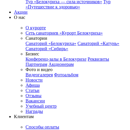
Тур «Белокуриха — сила источников»
Тур
«Путешествие к здоровью»
Акции
О нас
О курорте
Сеть санаториев «Курорт Белокуриха»
Санатории
Санаторий «Белокуриха»
Санаторий «Катунь»
Санаторий «Сибирь»
Бизнес
Конференц-залы в Белокурихе
Реквизиты
Партнерам
Акционерам
Фото и видео
Видеогалерея
Фотоальбом
Новости
Афиша
Статьи
Отзывы
Вакансии
Учебный центр
Награды
Клиентам
Способы оплаты