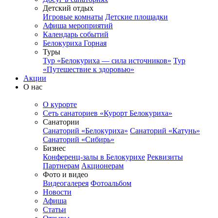
Детский отдых
Игровые комнаты
Детские площадки
Афиша мероприятий
Календарь событий
Белокуриха Горная
Туры
Тур «Белокуриха — сила источников»
Тур
«Путешествие к здоровью»
Акции
О нас
О курорте
Сеть санаториев «Курорт Белокуриха»
Санатории
Санаторий «Белокуриха»
Санаторий «Катунь»
Санаторий «Сибирь»
Бизнес
Конференц-залы в Белокурихе
Реквизиты
Партнерам
Акционерам
Фото и видео
Видеогалерея
Фотоальбом
Новости
Афиша
Статьи