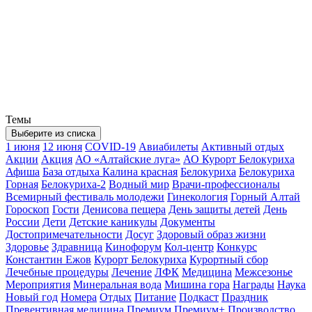
Темы
Выберите из списка
1 июня
12 июня
COVID-19
Авиабилеты
Активный отдых
Акции
Акция
АО «Алтайские луга»
АО Курорт Белокуриха
Афиша
База отдыха Калина красная
Белокуриха
Белокуриха
Горная
Белокуриха-2
Водный мир
Врачи-профессионалы
Всемирный фестиваль молодежи
Гинекология
Горный Алтай
Гороскоп
Гости
Денисова пещера
День защиты детей
День
России
Дети
Детские каникулы
Документы
Достопримечательности
Досуг
Здоровый образ жизни
Здоровье
Здравница
Кинофорум
Кол-центр
Конкурс
Константин Ежов
Курорт Белокуриха
Курортный сбор
Лечебные процедуры
Лечение
ЛФК
Медицина
Межсезонье
Мероприятия
Минеральная вода
Мишина гора
Награды
Наука
Новый год
Номера
Отдых
Питание
Подкаст
Праздник
Превентивная медицина
Премиум
Премиум+
Производство