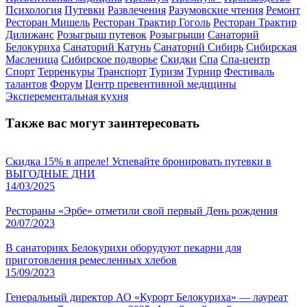
Психология
Путевки
Развлечения
Разумовские чтения
Ремонт
Ресторан Мишель
Ресторан Трактир Гоголь
Ресторан Трактир
Дилижанс
Розыгрыш путевок
Розыгрыши
Санаторий
Белокуриха
Санаторий Катунь
Санаторий Сибирь
Сибирская
Масленица
Сибирское подворье
Скидки
Спа
Спа-центр
Спорт
Терренкуры
Транспорт
Туризм
Турнир
Фестиваль
талантов
Форум
Центр превентивной медицины
Эксперементальная кухня
Также вас могут заинтересовать
Скидка 15% в апреле! Успевайте бронировать путевки в
ВЫГОДНЫЕ ДНИ
14/03/2025
Рестораны «Эрбе» отметили свой первый День рождения
20/07/2023
В санаториях Белокурихи оборудуют пекарни для
приготовления ремесленных хлебов
15/09/2023
Генеральный директор АО «Курорт Белокуриха» — лауреат