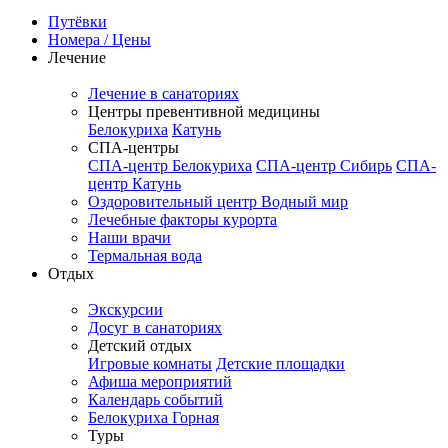
Путёвки
Номера / Цены
Лечение
Лечение в санаториях
Центры превентивной медицины
Белокуриха
Катунь
СПА-центры
СПА-центр Белокуриха
СПА-центр Сибирь
СПА-
центр Катунь
Оздоровительный центр Водный мир
Лечебные факторы курорта
Наши врачи
Термальная вода
Отдых
Экскурсии
Досуг в санаториях
Детский отдых
Игровые комнаты
Детские площадки
Афиша мероприятий
Календарь событий
Белокуриха Горная
Туры