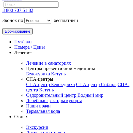
8 800 707 51 82
Звонок по
бесплатный
Бронирование
Путёвки
Номера / Цены
Лечение
Лечение в санаториях
Центры превентивной медицины
Белокуриха
Катунь
СПА-центры
СПА-центр Белокуриха
СПА-центр Сибирь
СПА-
центр Катунь
Оздоровительный центр Водный мир
Лечебные факторы курорта
Наши врачи
Термальная вода
Отдых
Экскурсии
Досуг в санаториях