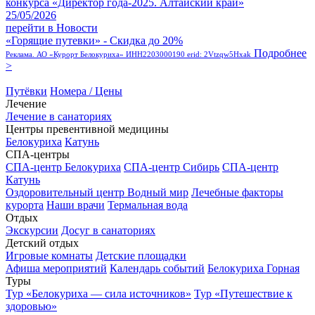
конкурса «Директор года-2025. Алтайский край»
25/05/2026
перейти в Новости
«Горящие путевки» - Скидка до 20%
Подробнее
Реклама. АО «Курорт Белокуриха» ИНН2203000190 erid: 2Vtzqw5Hxak
>
Путёвки
Номера / Цены
Лечение
Лечение в санаториях
Центры превентивной медицины
Белокуриха
Катунь
СПА-центры
СПА-центр Белокуриха
СПА-центр Сибирь
СПА-центр
Катунь
Оздоровительный центр Водный мир
Лечебные факторы
курорта
Наши врачи
Термальная вода
Отдых
Экскурсии
Досуг в санаториях
Детский отдых
Игровые комнаты
Детские площадки
Афиша мероприятий
Календарь событий
Белокуриха Горная
Туры
Тур «Белокуриха — сила источников»
Тур «Путешествие к
здоровью»