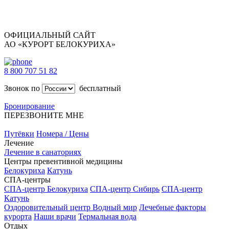
ОФИЦИАЛЬНЫЙ САЙТ
АО «КУРОРТ БЕЛОКУРИХА»
8 800 707 51 82
Звонок по
бесплатный
Бронирование
ПЕРЕЗВОНИТЕ МНЕ
Путёвки
Номера / Цены
Лечение
Лечение в санаториях
Центры превентивной медицины
Белокуриха
Катунь
СПА-центры
СПА-центр Белокуриха
СПА-центр Сибирь
СПА-центр
Катунь
Оздоровительный центр Водный мир
Лечебные факторы
курорта
Наши врачи
Термальная вода
Отдых