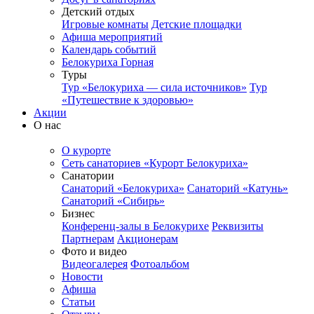
Детский отдых
Игровые комнаты
Детские площадки
Афиша мероприятий
Календарь событий
Белокуриха Горная
Туры
Тур «Белокуриха — сила источников»
Тур
«Путешествие к здоровью»
Акции
О нас
О курорте
Сеть санаториев «Курорт Белокуриха»
Санатории
Санаторий «Белокуриха»
Санаторий «Катунь»
Санаторий «Сибирь»
Бизнес
Конференц-залы в Белокурихе
Реквизиты
Партнерам
Акционерам
Фото и видео
Видеогалерея
Фотоальбом
Новости
Афиша
Статьи