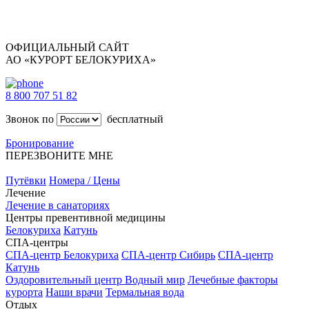
ОФИЦИАЛЬНЫЙ САЙТ
АО «КУРОРТ БЕЛОКУРИХА»
8 800 707 51 82
Звонок по
бесплатный
Бронирование
ПЕРЕЗВОНИТЕ МНЕ
Путёвки
Номера / Цены
Лечение
Лечение в санаториях
Центры превентивной медицины
Белокуриха
Катунь
СПА-центры
СПА-центр Белокуриха
СПА-центр Сибирь
СПА-центр
Катунь
Оздоровительный центр Водный мир
Лечебные факторы
курорта
Наши врачи
Термальная вода
Отдых