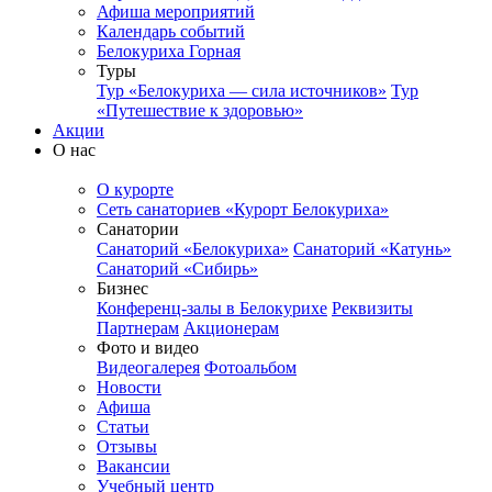
Афиша мероприятий
Календарь событий
Белокуриха Горная
Туры
Тур «Белокуриха — сила источников»
Тур
«Путешествие к здоровью»
Акции
О нас
О курорте
Сеть санаториев «Курорт Белокуриха»
Санатории
Санаторий «Белокуриха»
Санаторий «Катунь»
Санаторий «Сибирь»
Бизнес
Конференц-залы в Белокурихе
Реквизиты
Партнерам
Акционерам
Фото и видео
Видеогалерея
Фотоальбом
Новости
Афиша
Статьи
Отзывы
Вакансии
Учебный центр