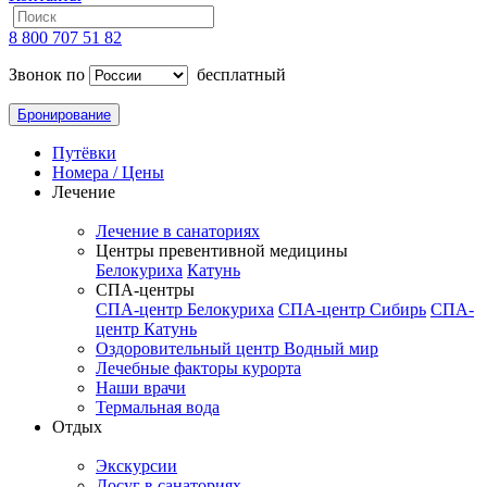
8 800 707 51 82
Звонок по
бесплатный
Бронирование
Путёвки
Номера / Цены
Лечение
Лечение в санаториях
Центры превентивной медицины
Белокуриха
Катунь
СПА-центры
СПА-центр Белокуриха
СПА-центр Сибирь
СПА-
центр Катунь
Оздоровительный центр Водный мир
Лечебные факторы курорта
Наши врачи
Термальная вода
Отдых
Экскурсии
Досуг в санаториях