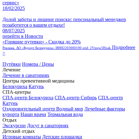
сервис»
18/02/2025
Долой заботы и лишние поиски: персональный менеджер
позаботится о вашем отдыхе!
08/07/2025
перейти в Новости
«Горящие путевки» - Скидка до 20%
Подробнее
Реклама. АО «Курорт Белокуриха» ИНН2203000190 erid: 2Vtzqw5Hxak
>
Путёвки
Номера / Цены
Лечение
Лечение в санаториях
Центры превентивной медицины
Белокуриха
Катунь
СПА-центры
СПА-центр Белокуриха
СПА-центр Сибирь
СПА-центр
Катунь
Оздоровительный центр Водный мир
Лечебные факторы
курорта
Наши врачи
Термальная вода
Отдых
Экскурсии
Досуг в санаториях
Детский отдых
Игровые комнаты
Детские площадки