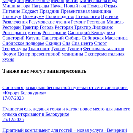
Медицина
Межсезонье
Мероприятия
Минеральная вода
Мишина гора
Награды
Наука
Новый год
Номера
Отдых
Питание
Подкаст
Праздник
Превентивная медицина
Премиум
Премиум+
Производство
Психология
Путевки
Развлечения
Разумовские чтения
Ремонт
Ресторан Мишель
Ресторан Трактир Гоголь
Ресторан Трактир Дилижанс
Розыгрыш путевок
Розыгрыши
Санаторий Белокуриха
Санаторий Катунь
Санаторий Сибирь
Сибирская Масленица
Сибирское подворье
Скидки
Спа
Спа-центр
Спорт
Терренкуры
Транспорт
Туризм
Турнир
Фестиваль талантов
Форум
Центр превентивной медицины
Эксперементальная
кухня
Также вас могут заинтересовать
Состоялся розыгрыш бесплатной путевки от сети санаториев
«Курорт Белокуриха»
17/07/2023
Пушистая ель, ледяная горка и каток: новое место для зимнего
отдыха открывают в Белокурихе
25/12/2025
Приятный комплимент для гостей – новая услуга «Вечерний