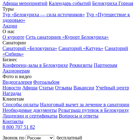
Афиша мероприятий
Календарь событий
Белокуриха Горная
Туры
Тур «Белокуриха — сила источников»
Тур «Путешествие к
здоровью»
Акции
О нас
О курорте
Сеть санаториев «Курорт Белокуриха»
Санатории
Санаторий «Белокуриха»
Санаторий «Катунь»
Санаторий
«Сибирь»
Бизнес
Конференц-залы в Белокурихе
Реквизиты
Партнерам
Акционерам
Фото и видео
Видеогалерея
Фотоальбом
Новости
Афиша
Статьи
Отзывы
Вакансии
Учебный центр
Награды
Клиентам
Способы оплаты
Налоговый вычет за лечение в санатории
Необходимые документы
Розыгрыш путевок в Белокуриху
Лицензии и сертификаты
Вопросы и ответы
Контакты
8 800 707 51 82
Звонок по
бесплатный