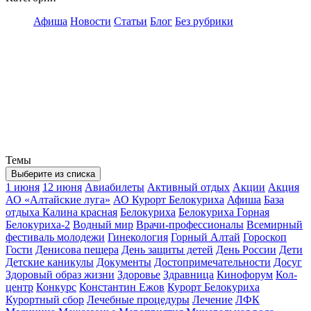
Афиша
Новости
Статьи
Блог
Без рубрики
Темы
Выберите из списка
1 июня
12 июня
Авиабилеты
Активный отдых
Акции
Акция
АО «Алтайские луга»
АО Курорт Белокуриха
Афиша
База
отдыха Калина красная
Белокуриха
Белокуриха Горная
Белокуриха-2
Водный мир
Врачи-профессионалы
Всемирный
фестиваль молодежи
Гинекология
Горный Алтай
Гороскоп
Гости
Денисова пещера
День защиты детей
День России
Дети
Детские каникулы
Документы
Достопримечательности
Досуг
Здоровый образ жизни
Здоровье
Здравница
Кинофорум
Кол-
центр
Конкурс
Константин Ежов
Курорт Белокуриха
Курортный сбор
Лечебные процедуры
Лечение
ЛФК