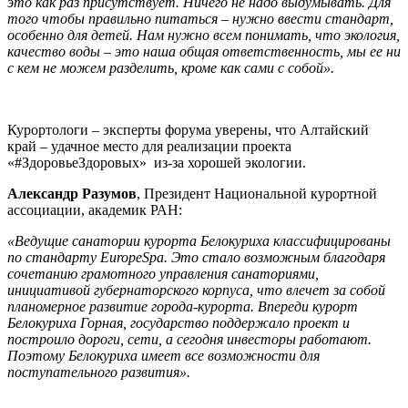
это как раз присутствует. Ничего не надо выдумывать. Для
того чтобы правильно питаться – нужно ввести стандарт,
особенно для детей. Нам нужно всем понимать, что экология,
качество воды – это наша общая ответственность, мы ее ни
с кем не можем разделить, кроме как сами с собой».
Курортологи – эксперты форума уверены, что Алтайский
край – удачное место для реализации проекта
«#ЗдоровьеЗдоровых» из-за хорошей экологии.
Александр Разумов
, Президент Национальной курортной
ассоциации, академик РАН:
«Ведущие санатории курорта Белокуриха классифицированы
по стандарту EuropeSpa. Это стало возможным благодаря
сочетанию грамотного управления санаториями,
инициативой губернаторского корпуса, что влечет за собой
планомерное развитие города-курорта. Впереди курорт
Белокуриха Горная, государство поддержало проект и
построило дороги, сети, а сегодня инвесторы работают.
Поэтому Белокуриха имеет все возможности для
поступательного развития».