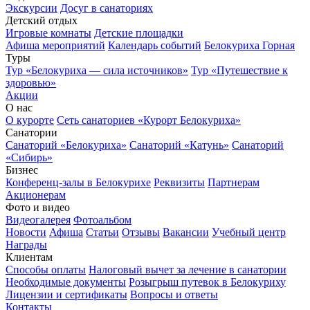
Экскурсии
Досуг в санаториях
Детский отдых
Игровые комнаты
Детские площадки
Афиша мероприятий
Календарь событий
Белокуриха Горная
Туры
Тур «Белокуриха — сила источников»
Тур «Путешествие к
здоровью»
Акции
О нас
О курорте
Сеть санаториев «Курорт Белокуриха»
Санатории
Санаторий «Белокуриха»
Санаторий «Катунь»
Санаторий
«Сибирь»
Бизнес
Конференц-залы в Белокурихе
Реквизиты
Партнерам
Акционерам
Фото и видео
Видеогалерея
Фотоальбом
Новости
Афиша
Статьи
Отзывы
Вакансии
Учебный центр
Награды
Клиентам
Способы оплаты
Налоговый вычет за лечение в санатории
Необходимые документы
Розыгрыш путевок в Белокуриху
Лицензии и сертификаты
Вопросы и ответы
Контакты