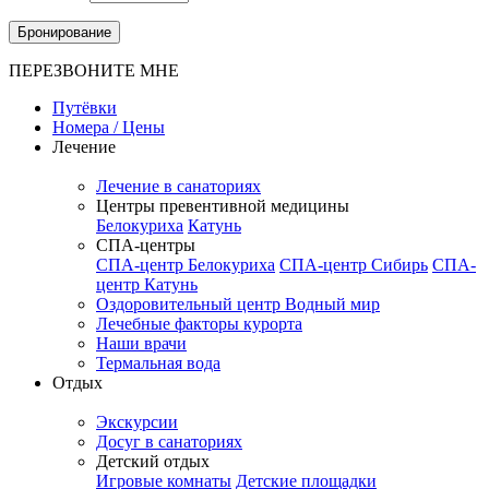
Бронирование
ПЕРЕЗВОНИТЕ МНЕ
Путёвки
Номера / Цены
Лечение
Лечение в санаториях
Центры превентивной медицины
Белокуриха
Катунь
СПА-центры
СПА-центр Белокуриха
СПА-центр Сибирь
СПА-
центр Катунь
Оздоровительный центр Водный мир
Лечебные факторы курорта
Наши врачи
Термальная вода
Отдых
Экскурсии
Досуг в санаториях
Детский отдых
Игровые комнаты
Детские площадки