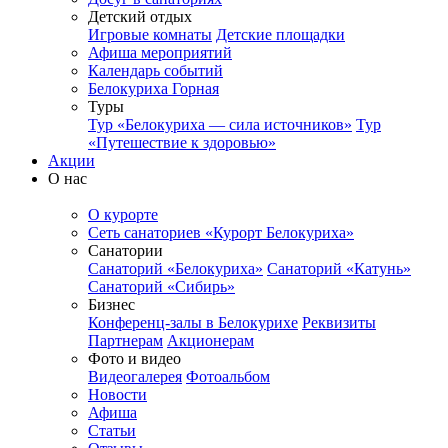
Детский отдых
Игровые комнаты
Детские площадки
Афиша мероприятий
Календарь событий
Белокуриха Горная
Туры
Тур «Белокуриха — сила источников»
Тур
«Путешествие к здоровью»
Акции
О нас
О курорте
Сеть санаториев «Курорт Белокуриха»
Санатории
Санаторий «Белокуриха»
Санаторий «Катунь»
Санаторий «Сибирь»
Бизнес
Конференц-залы в Белокурихе
Реквизиты
Партнерам
Акционерам
Фото и видео
Видеогалерея
Фотоальбом
Новости
Афиша
Статьи