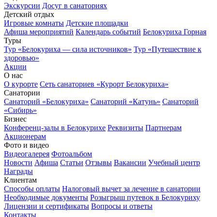
Экскурсии
Досуг в санаториях
Детский отдых
Игровые комнаты
Детские площадки
Афиша мероприятий
Календарь событий
Белокуриха Горная
Туры
Тур «Белокуриха — сила источников»
Тур «Путешествие к
здоровью»
Акции
О нас
О курорте
Сеть санаториев «Курорт Белокуриха»
Санатории
Санаторий «Белокуриха»
Санаторий «Катунь»
Санаторий
«Сибирь»
Бизнес
Конференц-залы в Белокурихе
Реквизиты
Партнерам
Акционерам
Фото и видео
Видеогалерея
Фотоальбом
Новости
Афиша
Статьи
Отзывы
Вакансии
Учебный центр
Награды
Клиентам
Способы оплаты
Налоговый вычет за лечение в санатории
Необходимые документы
Розыгрыш путевок в Белокуриху
Лицензии и сертификаты
Вопросы и ответы
Контакты