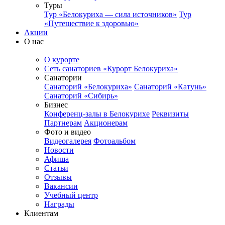
Туры
Тур «Белокуриха — сила источников»
Тур
«Путешествие к здоровью»
Акции
О нас
О курорте
Сеть санаториев «Курорт Белокуриха»
Санатории
Санаторий «Белокуриха»
Санаторий «Катунь»
Санаторий «Сибирь»
Бизнес
Конференц-залы в Белокурихе
Реквизиты
Партнерам
Акционерам
Фото и видео
Видеогалерея
Фотоальбом
Новости
Афиша
Статьи
Отзывы
Вакансии
Учебный центр
Награды
Клиентам