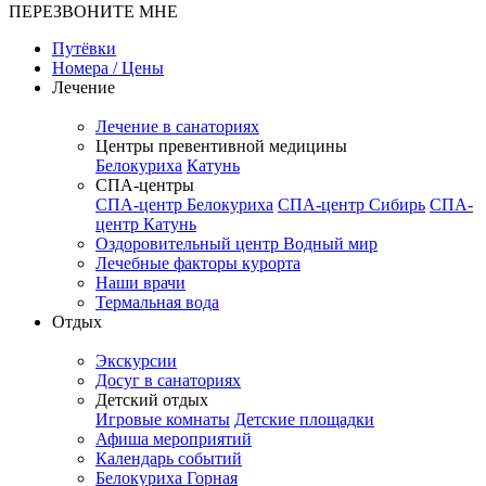
ПЕРЕЗВОНИТЕ МНЕ
Путёвки
Номера / Цены
Лечение
Лечение в санаториях
Центры превентивной медицины
Белокуриха
Катунь
СПА-центры
СПА-центр Белокуриха
СПА-центр Сибирь
СПА-
центр Катунь
Оздоровительный центр Водный мир
Лечебные факторы курорта
Наши врачи
Термальная вода
Отдых
Экскурсии
Досуг в санаториях
Детский отдых
Игровые комнаты
Детские площадки
Афиша мероприятий
Календарь событий
Белокуриха Горная