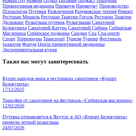
Новый год
Номера
Отдых
Питание
Подкаст
Праздник
Превентивная медицина
Премиум
Премиум+
Производство
Психология
Путевки
Развлечения
Разумовские чтения
Ремонт
Ресторан Мишель
Ресторан Трактир Гоголь
Ресторан Трактир
Дилижанс
Розыгрыш путевок
Розыгрыши
Санаторий
Белокуриха
Санаторий Катунь
Санаторий Сибирь
Сибирская
Масленица
Сибирское подворье
Скидки
Спа
Спа-центр
Спорт
Терренкуры
Транспорт
Туризм
Турнир
Фестиваль
талантов
Форум
Центр превентивной медицины
Эксперементальная кухня
Также вас могут заинтересовать
Кухни народов мира в ресторанах санаториев «Курорт
Белокуриха»
17/12/2025
Трансфер от санаториев на фестиваль «Сибирская масленица»
12/02/2026
Путевка отправляется в Якутск: в АО «Курорт Белокуриха»
провели летний розыгрыш
24/07/2026