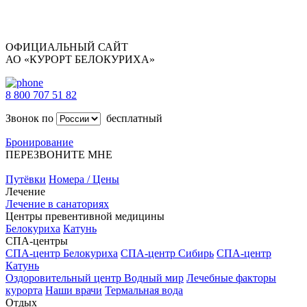
ОФИЦИАЛЬНЫЙ САЙТ
АО «КУРОРТ БЕЛОКУРИХА»
8 800 707 51 82
Звонок по
бесплатный
Бронирование
ПЕРЕЗВОНИТЕ МНЕ
Путёвки
Номера / Цены
Лечение
Лечение в санаториях
Центры превентивной медицины
Белокуриха
Катунь
СПА-центры
СПА-центр Белокуриха
СПА-центр Сибирь
СПА-центр
Катунь
Оздоровительный центр Водный мир
Лечебные факторы
курорта
Наши врачи
Термальная вода
Отдых