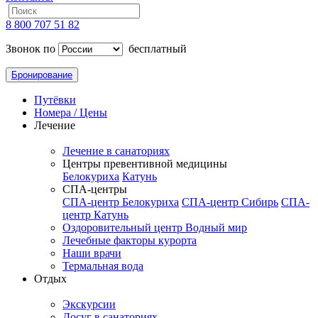
8 800 707 51 82
Звонок по
бесплатный
Бронирование
Путёвки
Номера / Цены
Лечение
Лечение в санаториях
Центры превентивной медицины
Белокуриха
Катунь
СПА-центры
СПА-центр Белокуриха
СПА-центр Сибирь
СПА-
центр Катунь
Оздоровительный центр Водный мир
Лечебные факторы курорта
Наши врачи
Термальная вода
Отдых
Экскурсии
Досуг в санаториях