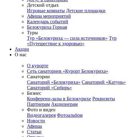
Детский отдых
Игровые комнаты
Детские площадки
Афиша мероприятий
Календарь событий
Белокуриха Горная
Туры
Тур «Белокуриха — сила источников»
Тур
«Путешествие к здоровью»
Акции
О нас
О курорте
Сеть санаториев «Курорт Белокуриха»
Санатории
Санаторий «Белокуриха»
Санаторий «Катунь»
Санаторий «Сибирь»
Бизнес
Конференц-залы в Белокурихе
Реквизиты
Партнерам
Акционерам
Фото и видео
Видеогалерея
Фотоальбом
Новости
Афиша
Статьи