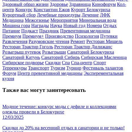
Здоровый образ жизни
Здоровье
Здравница
Кинофорум
Кол-
центр
Конкурс
Константин Ежов
Курорт Белокуриха
Курортный сбор
Лечебные процедуры
Лечение
ЛФК
Медицина
Межсезонье
Мероприятия
Минеральная вода
Мишина гора
Награды
Наука
Новый год
Номера
Отдых
Питание
Подкаст
Праздник
Превентивная медицина
Премиум
Премиум+
Производство
Психология
Путевки
Развлечения
Разумовские чтения
Ремонт
Ресторан Мишель
Ресторан Трактир Гоголь
Ресторан Трактир Дилижанс
Розыгрыш путевок
Розыгрыши
Санаторий Белокуриха
Санаторий Катунь
Санаторий Сибирь
Сибирская Масленица
Сибирское подворье
Скидки
Спа
Спа-центр
Спорт
Терренкуры
Транспорт
Туризм
Турнир
Фестиваль талантов
Форум
Центр превентивной медицины
Эксперементальная
кухня
Также вас могут заинтересовать
Модное течение: конкурс моды с дефиле и коллекциями
одежды провели в Белокурихе
12/03/2025
Скидки до 20% на весенний отдых в санатории и не только!