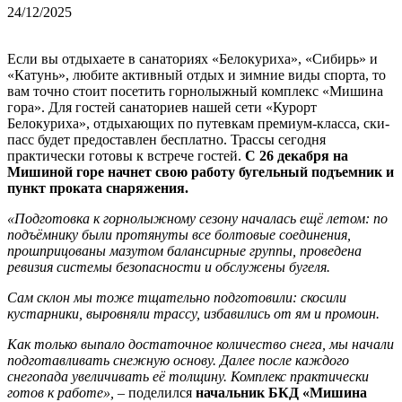
24/12/2025
Если вы отдыхаете в санаториях «Белокуриха», «Сибирь» и
«Катунь», любите активный отдых и зимние виды спорта, то
вам точно стоит посетить горнолыжный комплекс «Мишина
гора». Для гостей санаториев нашей сети «Курорт
Белокуриха», отдыхающих по путевкам премиум-класса, ски-
пасс будет предоставлен бесплатно. Трассы сегодня
практически готовы к встрече гостей.
С 26 декабря на
Мишиной горе начнет свою работу бугельный подъемник и
пункт проката снаряжения.
«Подготовка к горнолыжному сезону началась ещё летом: по
подъёмнику были протянуты все болтовые соединения,
прошприцованы мазутом балансирные группы, проведена
ревизия системы безопасности и обслужены бугеля.
Сам склон мы тоже тщательно подготовили: скосили
кустарники, выровняли трассу, избавились от ям и промоин.
Как только выпало достаточное количество снега, мы начали
подготавливать снежную основу. Далее после каждого
снегопада увеличивать её толщину. Комплекс практически
готов к работе», –
поделился
начальник БКД «Мишина