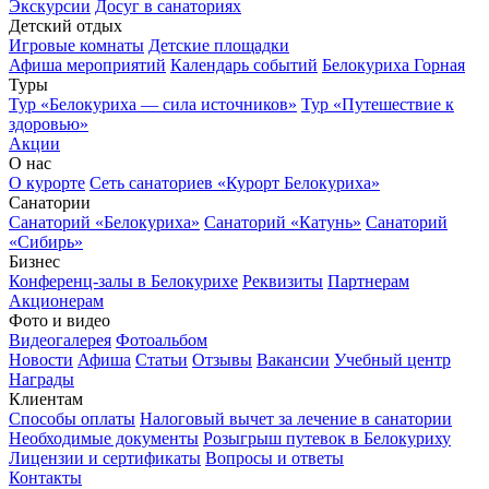
Экскурсии
Досуг в санаториях
Детский отдых
Игровые комнаты
Детские площадки
Афиша мероприятий
Календарь событий
Белокуриха Горная
Туры
Тур «Белокуриха — сила источников»
Тур «Путешествие к
здоровью»
Акции
О нас
О курорте
Сеть санаториев «Курорт Белокуриха»
Санатории
Санаторий «Белокуриха»
Санаторий «Катунь»
Санаторий
«Сибирь»
Бизнес
Конференц-залы в Белокурихе
Реквизиты
Партнерам
Акционерам
Фото и видео
Видеогалерея
Фотоальбом
Новости
Афиша
Статьи
Отзывы
Вакансии
Учебный центр
Награды
Клиентам
Способы оплаты
Налоговый вычет за лечение в санатории
Необходимые документы
Розыгрыш путевок в Белокуриху
Лицензии и сертификаты
Вопросы и ответы
Контакты