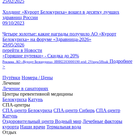
25/02/2025
Холдинг «Курорт Белокуриха» вошел в десятку лучших
здравниц России
09/10/2023
Четыре золотые: какие награды получило АО «Курорт
Белокуриха» на форуме «Здравница-2026»
29/05/2026
перейти в Новости
«Горящие путевки» - Скидка до 20%
Подробнее
Реклама. АО «Курорт Белокуриха» ИНН2203000190 erid: 2Vtzqw5Hxak
>
Путёвки
Номера / Цены
Лечение
Лечение в санаториях
Центры превентивной медицины
Белокуриха
Катунь
СПА-центры
СПА-центр Белокуриха
СПА-центр Сибирь
СПА-центр
Катунь
Оздоровительный центр Водный мир
Лечебные факторы
курорта
Наши врачи
Термальная вода
Отдых