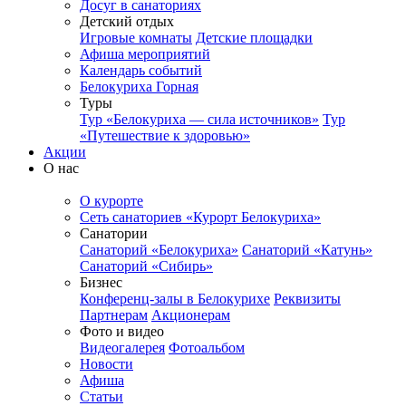
Досуг в санаториях
Детский отдых
Игровые комнаты
Детские площадки
Афиша мероприятий
Календарь событий
Белокуриха Горная
Туры
Тур «Белокуриха — сила источников»
Тур
«Путешествие к здоровью»
Акции
О нас
О курорте
Сеть санаториев «Курорт Белокуриха»
Санатории
Санаторий «Белокуриха»
Санаторий «Катунь»
Санаторий «Сибирь»
Бизнес
Конференц-залы в Белокурихе
Реквизиты
Партнерам
Акционерам
Фото и видео
Видеогалерея
Фотоальбом
Новости
Афиша
Статьи