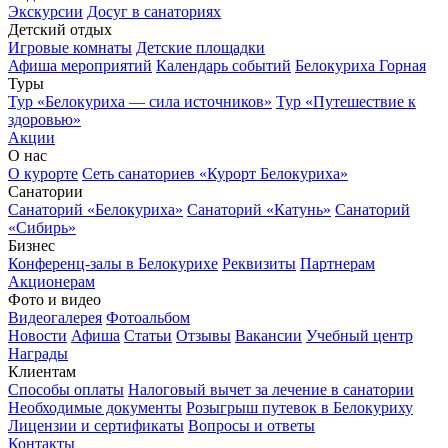
Экскурсии
Досуг в санаториях
Детский отдых
Игровые комнаты
Детские площадки
Афиша мероприятий
Календарь событий
Белокуриха Горная
Туры
Тур «Белокуриха — сила источников»
Тур «Путешествие к
здоровью»
Акции
О нас
О курорте
Сеть санаториев «Курорт Белокуриха»
Санатории
Санаторий «Белокуриха»
Санаторий «Катунь»
Санаторий
«Сибирь»
Бизнес
Конференц-залы в Белокурихе
Реквизиты
Партнерам
Акционерам
Фото и видео
Видеогалерея
Фотоальбом
Новости
Афиша
Статьи
Отзывы
Вакансии
Учебный центр
Награды
Клиентам
Способы оплаты
Налоговый вычет за лечение в санатории
Необходимые документы
Розыгрыш путевок в Белокуриху
Лицензии и сертификаты
Вопросы и ответы
Контакты