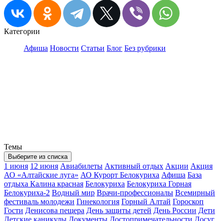
Категории
Афиша
Новости
Статьи
Блог
Без рубрики
Темы
Выберите из списка
1 июня
12 июня
Авиабилеты
Активный отдых
Акции
Акция
АО «Алтайские луга»
АО Курорт Белокуриха
Афиша
База
отдыха Калина красная
Белокуриха
Белокуриха Горная
Белокуриха-2
Водный мир
Врачи-профессионалы
Всемирный
фестиваль молодежи
Гинекология
Горный Алтай
Гороскоп
Гости
Денисова пещера
День защиты детей
День России
Дети
Детские каникулы
Документы
Достопримечательности
Досуг