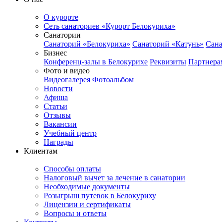
О курорте
Сеть санаториев «Курорт Белокуриха»
Санатории
Санаторий «Белокуриха»
Санаторий «Катунь»
Сана
Бизнес
Конференц-залы в Белокурихе
Реквизиты
Партнера
Фото и видео
Видеогалерея
Фотоальбом
Новости
Афиша
Статьи
Отзывы
Вакансии
Учебный центр
Награды
Клиентам
Способы оплаты
Налоговый вычет за лечение в санатории
Необходимые документы
Розыгрыш путевок в Белокуриху
Лицензии и сертификаты
Вопросы и ответы