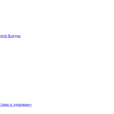
нтр Катунь
ствие к здоровью»