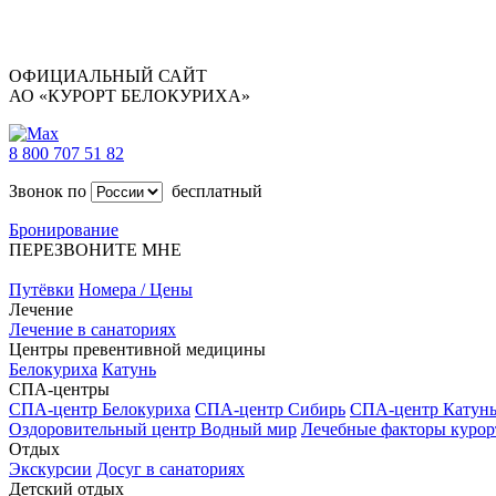
ОФИЦИАЛЬНЫЙ САЙТ
АО «КУРОРТ БЕЛОКУРИХА»
8 800 707 51 82
Звонок по
бесплатный
Бронирование
ПЕРЕЗВОНИТЕ МНЕ
Путёвки
Номера / Цены
Лечение
Лечение в санаториях
Центры превентивной медицины
Белокуриха
Катунь
СПА-центры
СПА-центр Белокуриха
СПА-центр Сибирь
СПА-центр Катун
Оздоровительный центр Водный мир
Лечебные факторы курор
Отдых
Экскурсии
Досуг в санаториях
Детский отдых