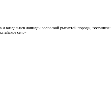
в и владельцев лошадей орловской рысистой породы, гостинич
лтайское село».