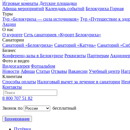
Игровые комнаты
Детские площадки
Афиша мероприятий
Календарь событий
Белокуриха Горная
Туры
Тур «Белокуриха — сила источников»
Тур «Путешествие к здо
Акции
О нас
О курорте
Сеть санаториев «Курорт Белокуриха»
Санатории
Санаторий «Белокуриха»
Санаторий «Катунь»
Санаторий «Си
Бизнес
Конференц-залы в Белокурихе
Реквизиты
Партнерам
Акционе
Фото и видео
Видеогалерея
Фотоальбом
Новости
Афиша
Статьи
Отзывы
Вакансии
Учебный центр
Наг
Клиентам
Способы оплаты
Налоговый вычет за лечение в санатории
Нео
Контакты
8 800 707 51 82
Звонок по
бесплатный
Бронирование
Путёвки