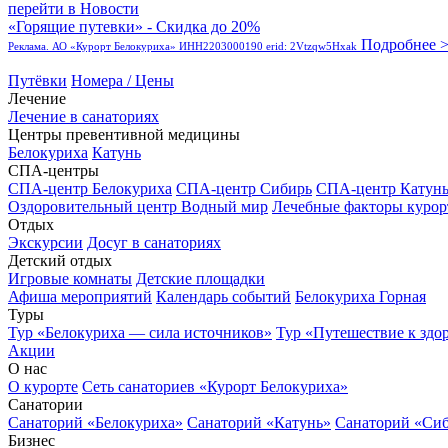
перейти в Новости
«Горящие путевки» - Скидка до 20%
Подробнее 
Реклама. АО «Курорт Белокуриха» ИНН2203000190 erid: 2Vtzqw5Hxak
Путёвки
Номера / Цены
Лечение
Лечение в санаториях
Центры превентивной медицины
Белокуриха
Катунь
СПА-центры
СПА-центр Белокуриха
СПА-центр Сибирь
СПА-центр Катун
Оздоровительный центр Водный мир
Лечебные факторы курор
Отдых
Экскурсии
Досуг в санаториях
Детский отдых
Игровые комнаты
Детские площадки
Афиша мероприятий
Календарь событий
Белокуриха Горная
Туры
Тур «Белокуриха — сила источников»
Тур «Путешествие к здо
Акции
О нас
О курорте
Сеть санаториев «Курорт Белокуриха»
Санатории
Санаторий «Белокуриха»
Санаторий «Катунь»
Санаторий «Си
Бизнес