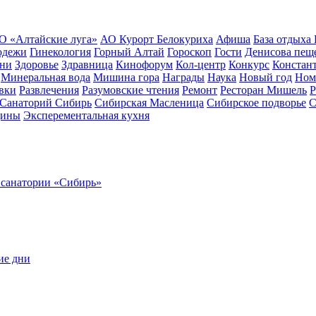
О «Алтайские луга»
АО Курорт Белокуриха
Афиша
База отдыха
одежи
Гинекология
Горный Алтай
Гороскоп
Гости
Денисова пещ
зни
Здоровье
Здравница
Кинофорум
Кол-центр
Конкурс
Констан
Минеральная вода
Мишина гора
Награды
Наука
Новый год
Ном
вки
Развлечения
Разумовские чтения
Ремонт
Ресторан Мишель
Р
Санаторий Сибирь
Сибирская Масленица
Сибирское подворье
С
цины
Эксперементальная кухня
 санатории «Сибирь»
ие дни