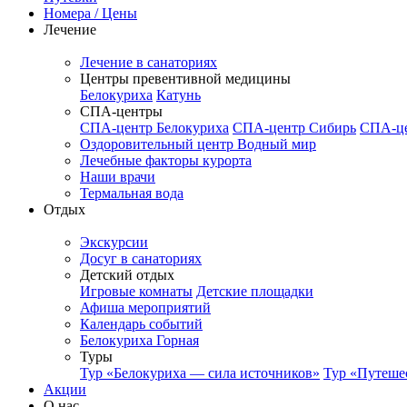
Номера / Цены
Лечение
Лечение в санаториях
Центры превентивной медицины
Белокуриха
Катунь
СПА-центры
СПА-центр Белокуриха
СПА-центр Сибирь
СПА-це
Оздоровительный центр Водный мир
Лечебные факторы курорта
Наши врачи
Термальная вода
Отдых
Экскурсии
Досуг в санаториях
Детский отдых
Игровые комнаты
Детские площадки
Афиша мероприятий
Календарь событий
Белокуриха Горная
Туры
Тур «Белокуриха — сила источников»
Тур «Путеше
Акции
О нас