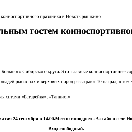
м конноспортивного праздника в Новотырышкино
льным гостем конноспортивног
Большого Сибирского круга. Это главные конноспортивные сор
шадей рысистых и верховых пород разыграют 10 наград, в том ч
ая хитами «Батарейка», «Танкист».
ятия 24 сентября в 14.00.
Место: ипподром «Алтай» в селе 
Вход свободный.