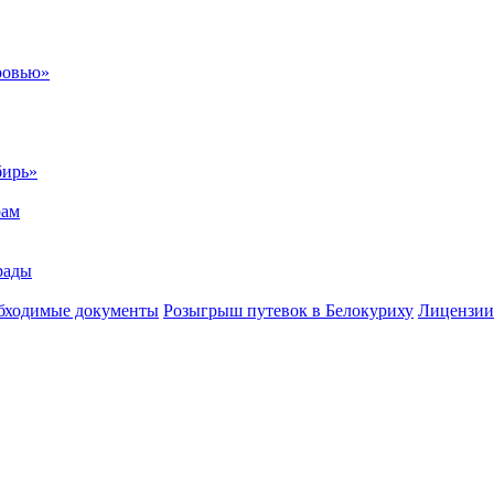
ровью»
бирь»
рам
рады
бходимые документы
Розыгрыш путевок в Белокуриху
Лицензии