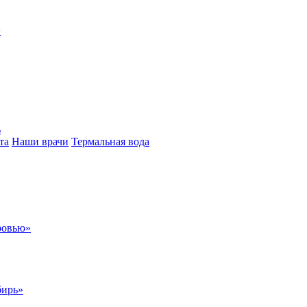
>
ь
та
Наши врачи
Термальная вода
ровью»
бирь»