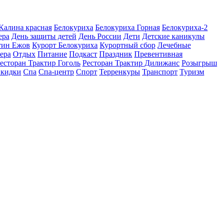
 Калина красная
Белокуриха
Белокуриха Горная
Белокуриха-2
ера
День защиты детей
День России
Дети
Детские каникулы
тин Ежов
Курорт Белокуриха
Курортный сбор
Лечебные
ера
Отдых
Питание
Подкаст
Праздник
Превентивная
есторан Трактир Гоголь
Ресторан Трактир Дилижанс
Розыгрыш
кидки
Спа
Спа-центр
Спорт
Терренкуры
Транспорт
Туризм