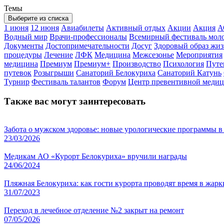
Темы
Выберите из списка
1 июня
12 июня
Авиабилеты
Активный отдых
Акции
Акция
А
Водный мир
Врачи-профессионалы
Всемирный фестиваль мол
Документы
Достопримечательности
Досуг
Здоровый образ жи
процедуры
Лечение
ЛФК
Медицина
Межсезонье
Мероприятия
медицина
Премиум
Премиум+
Производство
Психология
Путе
путевок
Розыгрыши
Санаторий Белокуриха
Санаторий Катунь
Турнир
Фестиваль талантов
Форум
Центр превентивной меди
Также вас могут заинтересовать
Забота о мужском здоровье: новые урологические программы в
23/03/2026
Медикам АО «Курорт Белокуриха» вручили награды
24/06/2024
Пляжная Белокуриха: как гости курорта проводят время в жарк
31/07/2023
Переход в лечебное отделение №2 закрыт на ремонт
07/05/2026