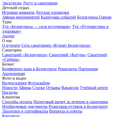
Экскурсии
Досуг в санаториях
Детский отдых
Игровые комнаты
Детские площадки
Афиша мероприятий
Календарь событий
Белокуриха Горная
Туры
Тур «Белокуриха — сила источников»
Тур «Путешествие к
здоровью»
Акции
О нас
О курорте
Сеть санаториев «Курорт Белокуриха»
Санатории
Санаторий «Белокуриха»
Санаторий «Катунь»
Санаторий
«Сибирь»
Бизнес
Конференц-залы в Белокурихе
Реквизиты
Партнерам
Акционерам
Фото и видео
Видеогалерея
Фотоальбом
Новости
Афиша
Статьи
Отзывы
Вакансии
Учебный центр
Награды
Клиентам
Способы оплаты
Налоговый вычет за лечение в санатории
Необходимые документы
Розыгрыш путевок в Белокуриху
Лицензии и сертификаты
Вопросы и ответы
Контакты