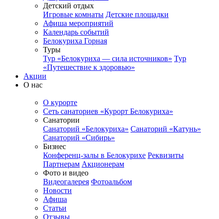
Детский отдых
Игровые комнаты
Детские площадки
Афиша мероприятий
Календарь событий
Белокуриха Горная
Туры
Тур «Белокуриха — сила источников»
Тур
«Путешествие к здоровью»
Акции
О нас
О курорте
Сеть санаториев «Курорт Белокуриха»
Санатории
Санаторий «Белокуриха»
Санаторий «Катунь»
Санаторий «Сибирь»
Бизнес
Конференц-залы в Белокурихе
Реквизиты
Партнерам
Акционерам
Фото и видео
Видеогалерея
Фотоальбом
Новости
Афиша
Статьи
Отзывы