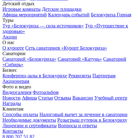
Детский отдых
Игровые комнаты
Детские площадки
Афиша мероприятий
Календарь событий
Белокуриха Горная
Туры
Тур «Белокуриха — сила источников»
Тур «Путешествие к
здоровью»
Акции
О нас
О курорте
Сеть санаториев «Курорт Белокуриха»
Санатории
Санаторий «Белокуриха»
Санаторий «Катунь»
Санаторий
«Сибирь»
Бизнес
Конференц-залы в Белокурихе
Реквизиты
Партнерам
Акционерам
Фото и видео
Видеогалерея
Фотоальбом
Новости
Афиша
Статьи
Отзывы
Вакансии
Учебный центр
Награды
Клиентам
Способы оплаты
Налоговый вычет за лечение в санатории
Необходимые документы
Розыгрыш путевок в Белокуриху
Лицензии и сертификаты
Вопросы и ответы
Контакты
8 800 707 51 82