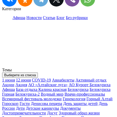
Категории
Афиша
Новости
Статьи
Блог
Без рубрики
Темы
Выберите из списка
1 июня
12 июня
COVID-19
Авиабилеты
Активный отдых
Акции
Акция
АО «Алтайские луга»
АО Курорт Белокуриха
Афиша
База отдыха Калина красная
Белокуриха
Белокуриха
Горная
Белокуриха-2
Водный мир
Врачи-профессионалы
Всемирный фестиваль молодежи
Гинекология
Горный Алтай
Гороскоп
Гости
Денисова пещера
День защиты детей
День
России
Дети
Детские каникулы
Документы
Достопримечательности
Досуг
Здоровый образ жизни