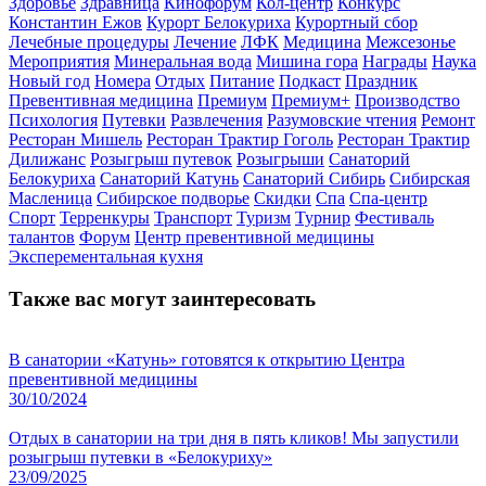
Здоровье
Здравница
Кинофорум
Кол-центр
Конкурс
Константин Ежов
Курорт Белокуриха
Курортный сбор
Лечебные процедуры
Лечение
ЛФК
Медицина
Межсезонье
Мероприятия
Минеральная вода
Мишина гора
Награды
Наука
Новый год
Номера
Отдых
Питание
Подкаст
Праздник
Превентивная медицина
Премиум
Премиум+
Производство
Психология
Путевки
Развлечения
Разумовские чтения
Ремонт
Ресторан Мишель
Ресторан Трактир Гоголь
Ресторан Трактир
Дилижанс
Розыгрыш путевок
Розыгрыши
Санаторий
Белокуриха
Санаторий Катунь
Санаторий Сибирь
Сибирская
Масленица
Сибирское подворье
Скидки
Спа
Спа-центр
Спорт
Терренкуры
Транспорт
Туризм
Турнир
Фестиваль
талантов
Форум
Центр превентивной медицины
Эксперементальная кухня
Также вас могут заинтересовать
В санатории «Катунь» готовятся к открытию Центра
превентивной медицины
30/10/2024
Отдых в санатории на три дня в пять кликов! Мы запустили
розыгрыш путевки в «Белокуриху»
23/09/2025