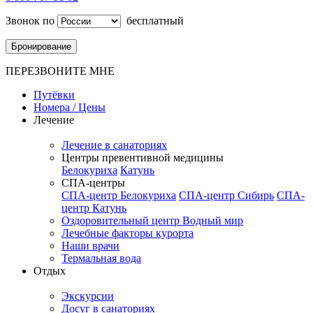
Звонок по
бесплатный
Бронирование
ПЕРЕЗВОНИТЕ МНЕ
Путёвки
Номера / Цены
Лечение
Лечение в санаториях
Центры превентивной медицины
Белокуриха
Катунь
СПА-центры
СПА-центр Белокуриха
СПА-центр Сибирь
СПА-
центр Катунь
Оздоровительный центр Водный мир
Лечебные факторы курорта
Наши врачи
Термальная вода
Отдых
Экскурсии
Досуг в санаториях