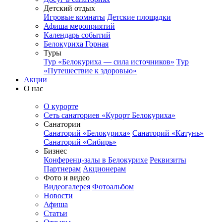
Детский отдых
Игровые комнаты
Детские площадки
Афиша мероприятий
Календарь событий
Белокуриха Горная
Туры
Тур «Белокуриха — сила источников»
Тур
«Путешествие к здоровью»
Акции
О нас
О курорте
Сеть санаториев «Курорт Белокуриха»
Санатории
Санаторий «Белокуриха»
Санаторий «Катунь»
Санаторий «Сибирь»
Бизнес
Конференц-залы в Белокурихе
Реквизиты
Партнерам
Акционерам
Фото и видео
Видеогалерея
Фотоальбом
Новости
Афиша
Статьи