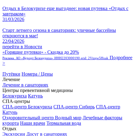
Отдых в Белокурихе еще выгоднее: новая путевка «Отдых с
завтраком»
31/03/2026
Старт летнего сезона в санаториях: уличные бассейны
откроются в мае!
22/04/2026
перейти в Новости
«Горящие путевки» - Скидка до 20%
Подробнее
Реклама. АО «Курорт Белокуриха» ИНН2203000190 erid: 2Vtzqw5Hxak
>
Путёвки
Номера / Цены
Лечение
Лечение в санаториях
Центры превентивной медицины
Белокуриха
Катунь
СПА-центры
СПА-центр Белокуриха
СПА-центр Сибирь
СПА-центр
Катунь
Оздоровительный центр Водный мир
Лечебные факторы
курорта
Наши врачи
Термальная вода
Отдых
Экскурсии
Досуг в санаториях