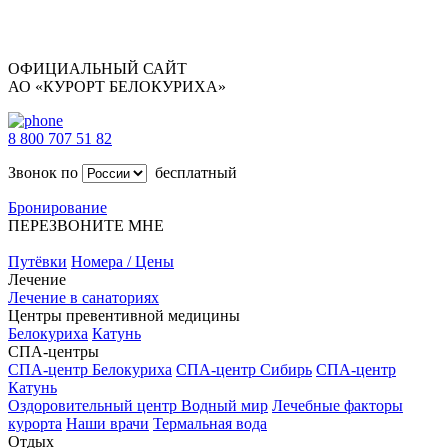
ОФИЦИАЛЬНЫЙ САЙТ
АО «КУРОРТ БЕЛОКУРИХА»
8 800 707 51 82
Звонок по
бесплатный
Бронирование
ПЕРЕЗВОНИТЕ МНЕ
Путёвки
Номера / Цены
Лечение
Лечение в санаториях
Центры превентивной медицины
Белокуриха
Катунь
СПА-центры
СПА-центр Белокуриха
СПА-центр Сибирь
СПА-центр
Катунь
Оздоровительный центр Водный мир
Лечебные факторы
курорта
Наши врачи
Термальная вода
Отдых