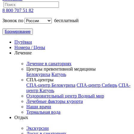
8 800 707 51 82
Звонок по
бесплатный
Бронирование
Путёвки
Номера / Цены
Лечение
Лечение в санаториях
Центры превентивной медицины
Белокуриха
Катунь
СПА-центры
СПА-центр Белокуриха
СПА-центр Сибирь
СПА-
центр Катунь
Оздоровительный центр Водный мир
Лечебные факторы курорта
Наши врачи
Термальная вода
Отдых
Экскурсии
Досуг в санаториях