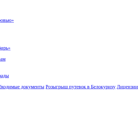
ровью»
бирь»
рам
рады
бходимые документы
Розыгрыш путевок в Белокуриху
Лицензии