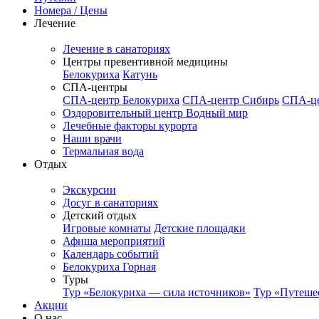
Номера / Цены
Лечение
Лечение в санаториях
Центры превентивной медицины
Белокуриха
Катунь
СПА-центры
СПА-центр Белокуриха
СПА-центр Сибирь
СПА-це
Оздоровительный центр Водный мир
Лечебные факторы курорта
Наши врачи
Термальная вода
Отдых
Экскурсии
Досуг в санаториях
Детский отдых
Игровые комнаты
Детские площадки
Афиша мероприятий
Календарь событий
Белокуриха Горная
Туры
Тур «Белокуриха — сила источников»
Тур «Путеше
Акции
О нас