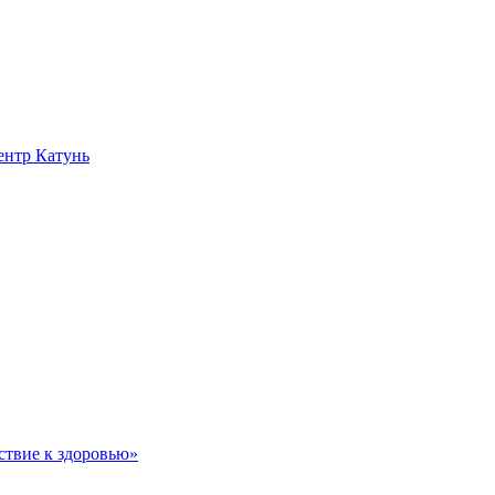
нтр Катунь
ствие к здоровью»