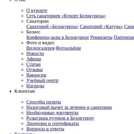
О курорте
Сеть санаториев «Курорт Белокуриха»
Санатории
Санаторий «Белокуриха»
Санаторий «Катунь»
Сана
Бизнес
Конференц-залы в Белокурихе
Реквизиты
Партнера
Фото и видео
Видеогалерея
Фотоальбом
Новости
Афиша
Статьи
Отзывы
Вакансии
Учебный центр
Награды
Клиентам
Способы оплаты
Налоговый вычет за лечение в санатории
Необходимые документы
Розыгрыш путевок в Белокуриху
Лицензии и сертификаты
Вопросы и ответы