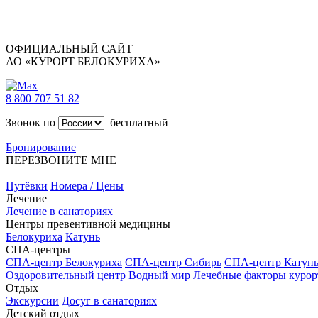
ОФИЦИАЛЬНЫЙ САЙТ
АО «КУРОРТ БЕЛОКУРИХА»
8 800 707 51 82
Звонок по
бесплатный
Бронирование
ПЕРЕЗВОНИТЕ МНЕ
Путёвки
Номера / Цены
Лечение
Лечение в санаториях
Центры превентивной медицины
Белокуриха
Катунь
СПА-центры
СПА-центр Белокуриха
СПА-центр Сибирь
СПА-центр Катун
Оздоровительный центр Водный мир
Лечебные факторы курор
Отдых
Экскурсии
Досуг в санаториях
Детский отдых