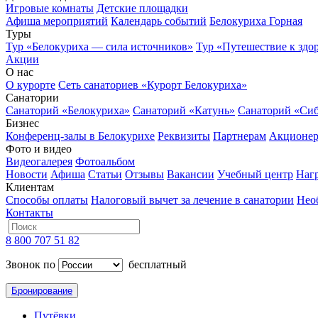
Игровые комнаты
Детские площадки
Афиша мероприятий
Календарь событий
Белокуриха Горная
Туры
Тур «Белокуриха — сила источников»
Тур «Путешествие к здо
Акции
О нас
О курорте
Сеть санаториев «Курорт Белокуриха»
Санатории
Санаторий «Белокуриха»
Санаторий «Катунь»
Санаторий «Си
Бизнес
Конференц-залы в Белокурихе
Реквизиты
Партнерам
Акционе
Фото и видео
Видеогалерея
Фотоальбом
Новости
Афиша
Статьи
Отзывы
Вакансии
Учебный центр
Наг
Клиентам
Способы оплаты
Налоговый вычет за лечение в санатории
Нео
Контакты
8 800 707 51 82
Звонок по
бесплатный
Бронирование
Путёвки