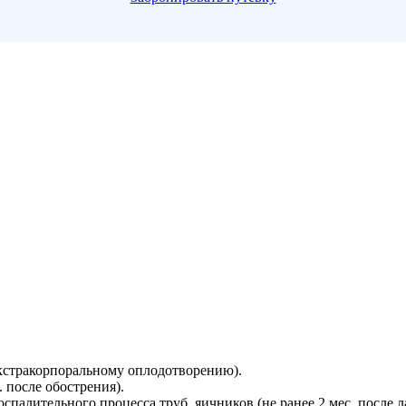
экстракорпоральному оплодотворению).
 после обострения).
алительного процесса труб, яичников (не ранее 2 мес. после л