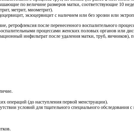
ышающие по величине размеров матки, соответствующие 10 неде
рит, метрит, миометрит).
оцервицит, экзоцервицит с наличием или без эрозии или эктроп
е, ретрофлексия после перенесенного воспалительного процесс
 воспалительными процессами женских половых органов или дис
ционный инфильтрат после удаления матки, труб, яичников), по
личие.
х операций (до наступления первой менструации).
утствии условий для тщательного специального обследования с
тков.