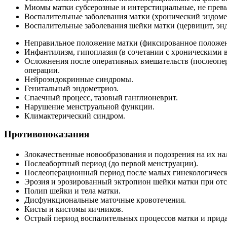
Миомы матки субсерозные и интерстициальные, не прев
Воспалительные заболевания матки (хронический эндомет
Воспалительные заболевания шейки матки (цервицит, энд
Неправильное положение матки (фиксированное положени
Инфантилизм, гипоплазия (в сочетании с хроническими
Осложнения после оперативных вмешательств (послеопера
операции.
Нейроэндокринные синдромы.
Генитальный эндометриоз.
Спаечный процесс, тазовый ганглионеврит.
Нарушение менструальной функции.
Климактерический синдром.
Противопоказания
Злокачественные новообразования и подозрения на их на
Послеабортный период (до первой менструации).
Послеоперационный период после малых гинекологически
Эрозия и эрозированный эктропион шейки матки при отс
Полип шейки и тела матки.
Дисфункциональные маточные кровотечения.
Кисты и кистомы яичников.
Острый период воспалительных процессов матки и прида