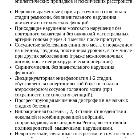
эпилептических припадков и психических расстройств.
Нерезко выраженные формы рассеянного склероза в
стадии ремиссии, без значительного нарушения
движения и психических функций.
Приходящие нарушения мозгового нарушения без
повторного характера и без окклюзий магистральных
артерий головы (через 3-4 месяца после приступа).
Сосудистые заболевания спинного мозга с поражением
на шейном, грудном, поясничном уровнях, в том числе
при других заболеваниях (грыже межпозвоночных
дисков, после нейрохирургической операции).
Сирингомиелия, без значительного нарушения
функций.
Дисциркуляторная энцефалопатия 1-2 стадии,
обусловленная гипертонической болезнью и/или
атеросклерозом сосудов головного мозга (при
сохранности психических функций).
Прогрессирующая мышечная дистрофия в начальных
стадиях болезни.
Вибрационная болезнь 1, 2, 3 стадий от воздействий
локальной и комбинированной вибраций,
сопровождающаяся синдромом Рейно, вегетативной
полиневропатией, мышечными нарушениями.
Невротические, связанные со стрессом, и соматогенные