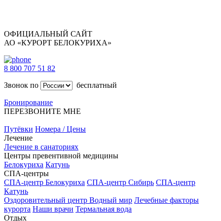
ОФИЦИАЛЬНЫЙ САЙТ
АО «КУРОРТ БЕЛОКУРИХА»
8 800 707 51 82
Звонок по
бесплатный
Бронирование
ПЕРЕЗВОНИТЕ МНЕ
Путёвки
Номера / Цены
Лечение
Лечение в санаториях
Центры превентивной медицины
Белокуриха
Катунь
СПА-центры
СПА-центр Белокуриха
СПА-центр Сибирь
СПА-центр
Катунь
Оздоровительный центр Водный мир
Лечебные факторы
курорта
Наши врачи
Термальная вода
Отдых