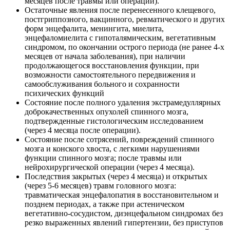
месяцев после травмы или операции).
Остаточные явления после перенесенного клещевого,
постгриппозного, вакцинного, ревматического и других
форм энцефалита, менингита, миелита,
энцефаломиелита с гипоталямическим, вегетативным
синдромом, по окончании острого периода (не ранее 4-х
месяцев от начала заболевания), при наличии
продолжающегося восстановления функции, при
возможности самостоятельного передвижения и
самообслуживания больного и сохранности
психических функций
Состояние после полного удаления экстрамедуллярных
доброкачественных опухолей спинного мозга,
подтвержденные гистологическим исследованием
(через 4 месяца после операции).
Состояние после сотрясений, повреждений спинного
мозга и конского хвоста, с легкими нарушениями
функции спинного мозга; после травмы или
нейрохирургической операции (через 4 месяца).
Последствия закрытых (через 4 месяца) и открытых
(через 5-6 месяцев) травм головного мозга:
травматическая энцефалопатия в восстановительном и
позднем периодах, а также при астеническом
вегетативно-сосудистом, диэнцефальном синдромах без
резко выраженных явлений гипертензии, без приступов