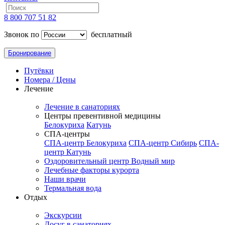
8 800 707 51 82
Звонок по
бесплатный
Бронирование
Путёвки
Номера / Цены
Лечение
Лечение в санаториях
Центры превентивной медицины
Белокуриха
Катунь
СПА-центры
СПА-центр Белокуриха
СПА-центр Сибирь
СПА-
центр Катунь
Оздоровительный центр Водный мир
Лечебные факторы курорта
Наши врачи
Термальная вода
Отдых
Экскурсии
Досуг в санаториях