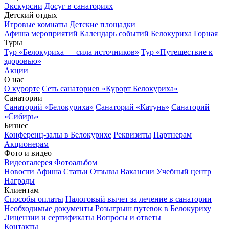
Экскурсии
Досуг в санаториях
Детский отдых
Игровые комнаты
Детские площадки
Афиша мероприятий
Календарь событий
Белокуриха Горная
Туры
Тур «Белокуриха — сила источников»
Тур «Путешествие к
здоровью»
Акции
О нас
О курорте
Сеть санаториев «Курорт Белокуриха»
Санатории
Санаторий «Белокуриха»
Санаторий «Катунь»
Санаторий
«Сибирь»
Бизнес
Конференц-залы в Белокурихе
Реквизиты
Партнерам
Акционерам
Фото и видео
Видеогалерея
Фотоальбом
Новости
Афиша
Статьи
Отзывы
Вакансии
Учебный центр
Награды
Клиентам
Способы оплаты
Налоговый вычет за лечение в санатории
Необходимые документы
Розыгрыш путевок в Белокуриху
Лицензии и сертификаты
Вопросы и ответы
Контакты