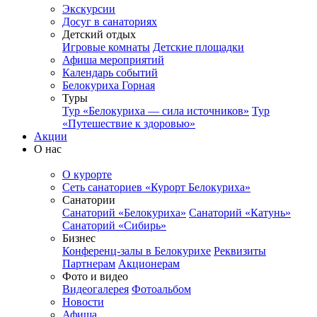
Экскурсии
Досуг в санаториях
Детский отдых
Игровые комнаты
Детские площадки
Афиша мероприятий
Календарь событий
Белокуриха Горная
Туры
Тур «Белокуриха — сила источников»
Тур
«Путешествие к здоровью»
Акции
О нас
О курорте
Сеть санаториев «Курорт Белокуриха»
Санатории
Санаторий «Белокуриха»
Санаторий «Катунь»
Санаторий «Сибирь»
Бизнес
Конференц-залы в Белокурихе
Реквизиты
Партнерам
Акционерам
Фото и видео
Видеогалерея
Фотоальбом
Новости
Афиша