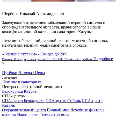
Щербина Николай Александрович
Заведующий отделением заболеваний нервной системы и
опорно-двигательного аппарата, врач-невролог высшей
квалификационной категории санатория «Катунь»
Лечение заболеваний нервной, костно-мышечной системы,
мануальная терапия, медикаментозные блокады.
«Горящие путевки» - Скидка до 20%
Подробнее
Реклама. АО «Курорт Белокуриха» ИНН2203000190 erid: 2Vtzqw5Hxak
>
Путёвки
Номера / Цены
Лечение
Лечение в санаториях
Центры превентивной медицины
Белокуриха
Катунь
СПА-центры
СПА-центр Белокуриха
СПА-центр Сибирь
СПА-центр
Катунь
Оздоровительный центр Водный мир
Лечебные факторы
курорта
Наши врачи
Термальная вода