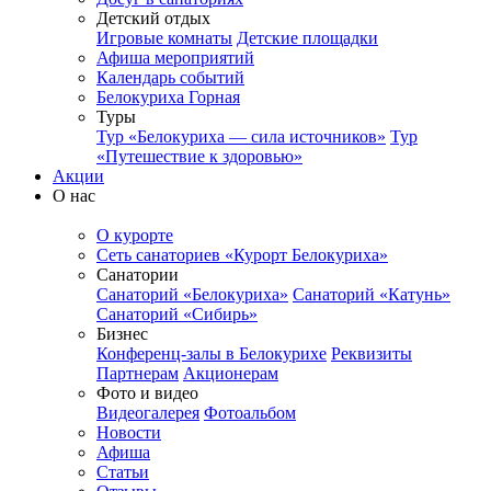
Детский отдых
Игровые комнаты
Детские площадки
Афиша мероприятий
Календарь событий
Белокуриха Горная
Туры
Тур «Белокуриха — сила источников»
Тур
«Путешествие к здоровью»
Акции
О нас
О курорте
Сеть санаториев «Курорт Белокуриха»
Санатории
Санаторий «Белокуриха»
Санаторий «Катунь»
Санаторий «Сибирь»
Бизнес
Конференц-залы в Белокурихе
Реквизиты
Партнерам
Акционерам
Фото и видео
Видеогалерея
Фотоальбом
Новости
Афиша
Статьи