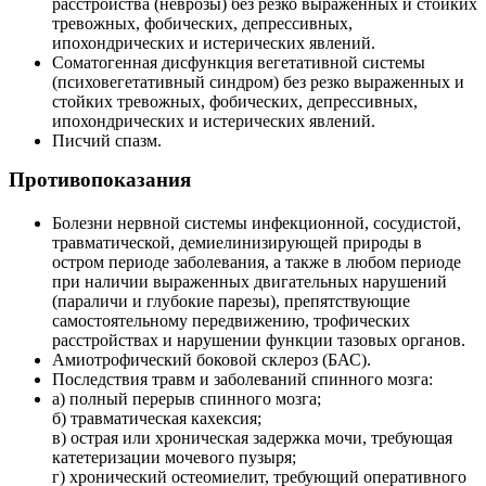
расстройства (неврозы) без резко выраженных и стойких
тревожных, фобических, депрессивных,
ипохондрических и истерических явлений.
Соматогенная дисфункция вегетативной системы
(психовегетативный синдром) без резко выраженных и
стойких тревожных, фобических, депрессивных,
ипохондрических и истерических явлений.
Писчий спазм.
Противопоказания
Болезни нервной системы инфекционной, сосудистой,
травматической, демиелинизирующей природы в
остром периоде заболевания, а также в любом периоде
при наличии выраженных двигательных нарушений
(параличи и глубокие парезы), препятствующие
самостоятельному передвижению, трофических
расстройствах и нарушении функции тазовых органов.
Амиотрофический боковой склероз (БАС).
Последствия травм и заболеваний спинного мозга:
а) полный перерыв спинного мозга;
б) травматическая кахексия;
в) острая или хроническая задержка мочи, требующая
катетеризации мочевого пузыря;
г) хронический остеомиелит, требующий оперативного