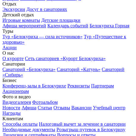
Отдых
Экскурсии
Досуг в санаториях
Детский отдых
Игровые комнаты
Детские площадки
Афиша мероприятий
Календарь событий
Белокуриха Горная
Туры
Тур «Белокуриха — сила источников»
Тур «Путешествие к
здоровью»
Акции
О нас
О курорте
Сеть санаториев «Курорт Белокуриха»
Санатории
Санаторий «Белокуриха»
Санаторий «Катунь»
Санаторий
«Сибирь»
Бизнес
Конференц-залы в Белокурихе
Реквизиты
Партнерам
Акционерам
Фото и видео
Видеогалерея
Фотоальбом
Новости
Афиша
Статьи
Отзывы
Вакансии
Учебный центр
Награды
Клиентам
Способы оплаты
Налоговый вычет за лечение в санатории
Необходимые документы
Розыгрыш путевок в Белокуриху
Лицензии и сертификаты
Вопросы и ответы