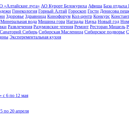
О «Алтайские луга»
АО Курорт Белокуриха
Афиша
База отдыха
одежи
Гинекология
Горный Алтай
Гороскоп
Гости
Денисова пещ
зни
Здоровье
Здравница
Кинофорум
Кол-центр
Конкурс
Констан
Минеральная вода
Мишина гора
Награды
Наука
Новый год
Ном
вки
Развлечения
Разумовские чтения
Ремонт
Ресторан Мишель
Р
Санаторий Сибирь
Сибирская Масленица
Сибирское подворье
С
цины
Эксперементальная кухня
 с 6 по 12 мая
5 по 20 апреля