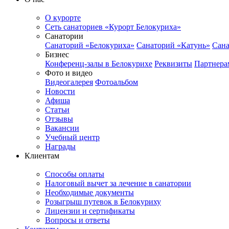
О курорте
Сеть санаториев «Курорт Белокуриха»
Санатории
Санаторий «Белокуриха»
Санаторий «Катунь»
Сана
Бизнес
Конференц-залы в Белокурихе
Реквизиты
Партнера
Фото и видео
Видеогалерея
Фотоальбом
Новости
Афиша
Статьи
Отзывы
Вакансии
Учебный центр
Награды
Клиентам
Способы оплаты
Налоговый вычет за лечение в санатории
Необходимые документы
Розыгрыш путевок в Белокуриху
Лицензии и сертификаты
Вопросы и ответы