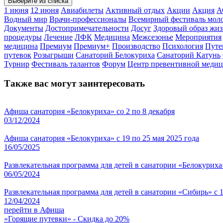
Выберите из списка
1 июня
12 июня
Авиабилеты
Активный отдых
Акции
Акция
А
Водный мир
Врачи-профессионалы
Всемирный фестиваль мол
Документы
Достопримечательности
Досуг
Здоровый образ жи
процедуры
Лечение
ЛФК
Медицина
Межсезонье
Мероприятия
медицина
Премиум
Премиум+
Производство
Психология
Путе
путевок
Розыгрыши
Санаторий Белокуриха
Санаторий Катунь
Турнир
Фестиваль талантов
Форум
Центр превентивной меди
Также вас могут заинтересовать
Афиша санатория «Белокуриха» со 2 по 8 декабря
03/12/2024
Афиша санатория «Белокуриха» с 19 по 25 мая 2025 года
16/05/2025
Развлекательная программа для детей в санатории «Белокуриха»
06/05/2024
Развлекательная программа для детей в санатории «Сибирь» с 1
12/04/2024
перейти в Афиша
«Горящие путевки» - Скидка до 20%