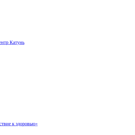
нтр Катунь
ствие к здоровью»