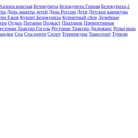
 Калина красная
Белокуриха
Белокуриха Горная
Белокуриха-2
ера
День защиты детей
День России
Дети
Детские каникулы
тин Ежов
Курорт Белокуриха
Курортный сбор
Лечебные
ера
Отдых
Питание
Подкаст
Праздник
Превентивная
есторан Трактир Гоголь
Ресторан Трактир Дилижанс
Розыгрыш
кидки
Спа
Спа-центр
Спорт
Терренкуры
Транспорт
Туризм