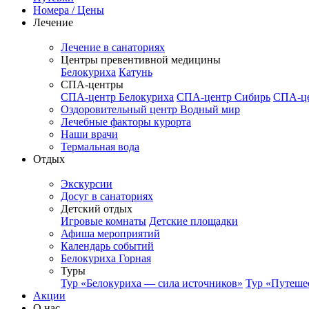
Номера / Цены
Лечение
Лечение в санаториях
Центры превентивной медицины
Белокуриха
Катунь
СПА-центры
СПА-центр Белокуриха
СПА-центр Сибирь
СПА-це
Оздоровительный центр Водный мир
Лечебные факторы курорта
Наши врачи
Термальная вода
Отдых
Экскурсии
Досуг в санаториях
Детский отдых
Игровые комнаты
Детские площадки
Афиша мероприятий
Календарь событий
Белокуриха Горная
Туры
Тур «Белокуриха — сила источников»
Тур «Путеше
Акции
О нас