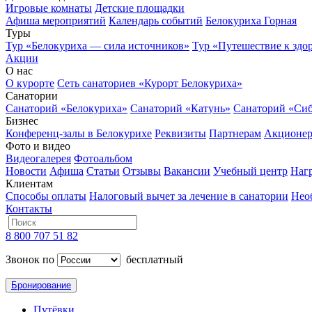
Игровые комнаты
Детские площадки
Афиша мероприятий
Календарь событий
Белокуриха Горная
Туры
Тур «Белокуриха — сила источников»
Тур «Путешествие к здо
Акции
О нас
О курорте
Сеть санаториев «Курорт Белокуриха»
Санатории
Санаторий «Белокуриха»
Санаторий «Катунь»
Санаторий «Си
Бизнес
Конференц-залы в Белокурихе
Реквизиты
Партнерам
Акционе
Фото и видео
Видеогалерея
Фотоальбом
Новости
Афиша
Статьи
Отзывы
Вакансии
Учебный центр
Наг
Клиентам
Способы оплаты
Налоговый вычет за лечение в санатории
Нео
Контакты
8 800 707 51 82
Звонок по
бесплатный
Бронирование
Путёвки