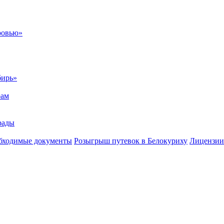
ровью»
бирь»
рам
рады
бходимые документы
Розыгрыш путевок в Белокуриху
Лицензии