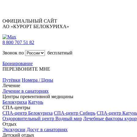
ОФИЦИАЛЬНЫЙ САЙТ
АО «КУРОРТ БЕЛОКУРИХА»
8 800 707 51 82
Звонок по
бесплатный
Бронирование
ПЕРЕЗВОНИТЕ МНЕ
Путёвки
Номера / Цены
Лечение
Лечение в санаториях
Центры превентивной медицины
Белокуриха
Катунь
СПА-центры
СПА-центр Белокуриха
СПА-центр Сибирь
СПА-центр Катун
Оздоровительный центр Водный мир
Лечебные факторы курор
Отдых
Экскурсии
Досуг в санаториях
Детский отдых