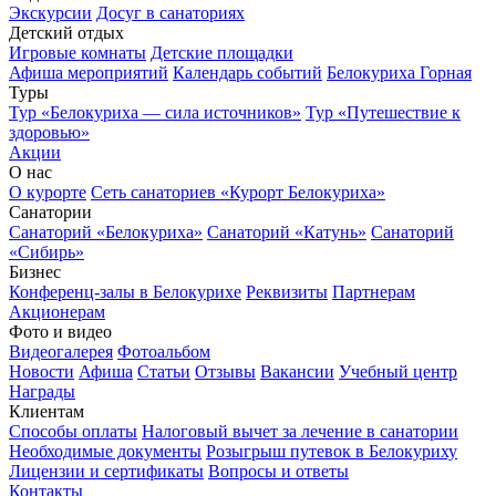
Экскурсии
Досуг в санаториях
Детский отдых
Игровые комнаты
Детские площадки
Афиша мероприятий
Календарь событий
Белокуриха Горная
Туры
Тур «Белокуриха — сила источников»
Тур «Путешествие к
здоровью»
Акции
О нас
О курорте
Сеть санаториев «Курорт Белокуриха»
Санатории
Санаторий «Белокуриха»
Санаторий «Катунь»
Санаторий
«Сибирь»
Бизнес
Конференц-залы в Белокурихе
Реквизиты
Партнерам
Акционерам
Фото и видео
Видеогалерея
Фотоальбом
Новости
Афиша
Статьи
Отзывы
Вакансии
Учебный центр
Награды
Клиентам
Способы оплаты
Налоговый вычет за лечение в санатории
Необходимые документы
Розыгрыш путевок в Белокуриху
Лицензии и сертификаты
Вопросы и ответы
Контакты