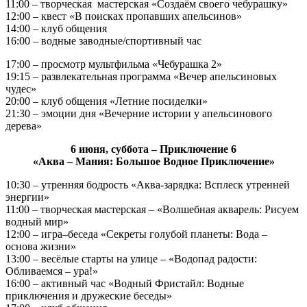
11:00 – творческая мастерская «Создаём своего чебурашку»
12:00 – квест «В поисках пропавших апельсинов»
14:00 – клуб общения
16:00 – водные заводные/спортивный час
17:00 – просмотр мультфильма «Чебурашка 2»
19:15 – развлекательная программа «Вечер апельсиновых
чудес»
20:00 – клуб общения «Летние посиделки»
21:30 – эмоции дня «Вечерние истории у апельсинового
дерева»
6 июня, суббота – Приключение 6
«Аква – Мания: Большое Водное Приключение»
10:30 – утренняя бодрость «Аква-зарядка: Всплеск утренней
энергии»
11:00 – творческая мастерская – «Волшебная акварель: Рисуем
водный мир»
12:00 – игра–беседа «Секреты голубой планеты: Вода –
основа жизни»
13:00 – весёлые старты на улице – «Водопад радости:
Обливаемся – ура!»
16:00 – активный час «Водный Фристайл: Водные
приключения и дружеские беседы»