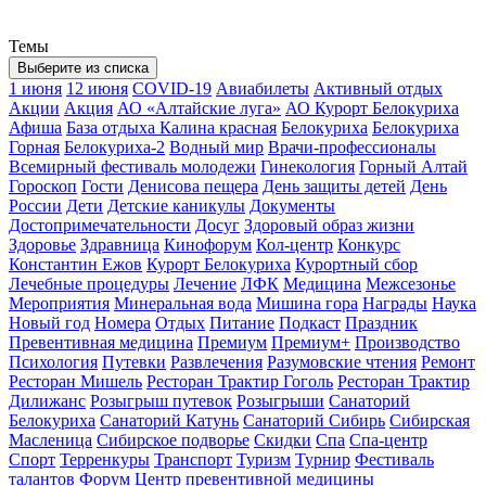
Темы
Выберите из списка
1 июня
12 июня
COVID-19
Авиабилеты
Активный отдых
Акции
Акция
АО «Алтайские луга»
АО Курорт Белокуриха
Афиша
База отдыха Калина красная
Белокуриха
Белокуриха
Горная
Белокуриха-2
Водный мир
Врачи-профессионалы
Всемирный фестиваль молодежи
Гинекология
Горный Алтай
Гороскоп
Гости
Денисова пещера
День защиты детей
День
России
Дети
Детские каникулы
Документы
Достопримечательности
Досуг
Здоровый образ жизни
Здоровье
Здравница
Кинофорум
Кол-центр
Конкурс
Константин Ежов
Курорт Белокуриха
Курортный сбор
Лечебные процедуры
Лечение
ЛФК
Медицина
Межсезонье
Мероприятия
Минеральная вода
Мишина гора
Награды
Наука
Новый год
Номера
Отдых
Питание
Подкаст
Праздник
Превентивная медицина
Премиум
Премиум+
Производство
Психология
Путевки
Развлечения
Разумовские чтения
Ремонт
Ресторан Мишель
Ресторан Трактир Гоголь
Ресторан Трактир
Дилижанс
Розыгрыш путевок
Розыгрыши
Санаторий
Белокуриха
Санаторий Катунь
Санаторий Сибирь
Сибирская
Масленица
Сибирское подворье
Скидки
Спа
Спа-центр
Спорт
Терренкуры
Транспорт
Туризм
Турнир
Фестиваль
талантов
Форум
Центр превентивной медицины