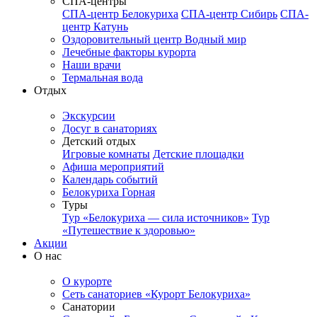
СПА-центры
СПА-центр Белокуриха
СПА-центр Сибирь
СПА-
центр Катунь
Оздоровительный центр Водный мир
Лечебные факторы курорта
Наши врачи
Термальная вода
Отдых
Экскурсии
Досуг в санаториях
Детский отдых
Игровые комнаты
Детские площадки
Афиша мероприятий
Календарь событий
Белокуриха Горная
Туры
Тур «Белокуриха — сила источников»
Тур
«Путешествие к здоровью»
Акции
О нас
О курорте
Сеть санаториев «Курорт Белокуриха»
Санатории