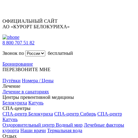
ОФИЦИАЛЬНЫЙ САЙТ
АО «КУРОРТ БЕЛОКУРИХА»
8 800 707 51 82
Звонок по
бесплатный
Бронирование
ПЕРЕЗВОНИТЕ МНЕ
Путёвки
Номера / Цены
Лечение
Лечение в санаториях
Центры превентивной медицины
Белокуриха
Катунь
СПА-центры
СПА-центр Белокуриха
СПА-центр Сибирь
СПА-центр
Катунь
Оздоровительный центр Водный мир
Лечебные факторы
курорта
Наши врачи
Термальная вода
Отдых