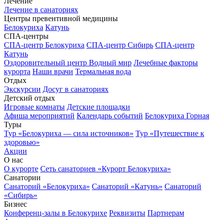
Лечение
Лечение в санаториях
Центры превентивной медицины
Белокуриха
Катунь
СПА-центры
СПА-центр Белокуриха
СПА-центр Сибирь
СПА-центр
Катунь
Оздоровительный центр Водный мир
Лечебные факторы
курорта
Наши врачи
Термальная вода
Отдых
Экскурсии
Досуг в санаториях
Детский отдых
Игровые комнаты
Детские площадки
Афиша мероприятий
Календарь событий
Белокуриха Горная
Туры
Тур «Белокуриха — сила источников»
Тур «Путешествие к
здоровью»
Акции
О нас
О курорте
Сеть санаториев «Курорт Белокуриха»
Санатории
Санаторий «Белокуриха»
Санаторий «Катунь»
Санаторий
«Сибирь»
Бизнес
Конференц-залы в Белокурихе
Реквизиты
Партнерам