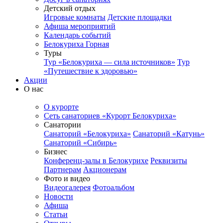
Детский отдых
Игровые комнаты
Детские площадки
Афиша мероприятий
Календарь событий
Белокуриха Горная
Туры
Тур «Белокуриха — сила источников»
Тур
«Путешествие к здоровью»
Акции
О нас
О курорте
Сеть санаториев «Курорт Белокуриха»
Санатории
Санаторий «Белокуриха»
Санаторий «Катунь»
Санаторий «Сибирь»
Бизнес
Конференц-залы в Белокурихе
Реквизиты
Партнерам
Акционерам
Фото и видео
Видеогалерея
Фотоальбом
Новости
Афиша
Статьи