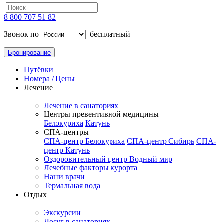
8 800 707 51 82
Звонок по
бесплатный
Бронирование
Путёвки
Номера / Цены
Лечение
Лечение в санаториях
Центры превентивной медицины
Белокуриха
Катунь
СПА-центры
СПА-центр Белокуриха
СПА-центр Сибирь
СПА-
центр Катунь
Оздоровительный центр Водный мир
Лечебные факторы курорта
Наши врачи
Термальная вода
Отдых
Экскурсии
Досуг в санаториях