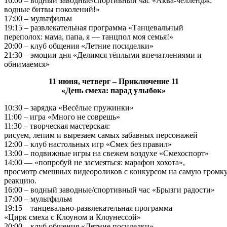
16:00 – водный заводные/спортивный час «Аква-челлендж:
водные битвы поколений!»
17:00 – мультфильм
19:15 – развлекательная программа «Танцевальный
переполох: мама, папа, я — танцпол моя семья!»
20:00 – клуб общения «Летние посиделки»
21:30 – эмоции дня «Делимся тёплыми впечатлениями и
обнимаемся»
11 июня, четверг – Приключение 11
«День смеха: парад улыбок»
10:30 – зарядка «Весёлые пружинки»
11:00 – игра «Много не соврешь»
11:30 – творческая мастерская:
рисуем, лепим и вырезаем самых забавных персонажей
12:00 – клуб настольных игр «Смех без правил»
13:00 – подвижные игры на свежем воздухе «Смехоспорт»
14:00 — «попробуй не засмеяться: марафон хохота»,
просмотр смешных видеороликов с конкурсом на самую громк
реакцию.
16:00 – водный заводные/спортивный час «Брызги радости»
17:00 – мультфильм
19:15 – танцевально‑развлекательная программа
«Цирк смеха с Клоуном и Клоунессой»
20:00 – клуб общения «Летние посиделки»