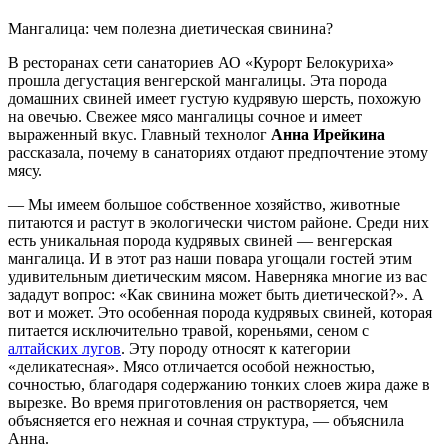
Мангалица: чем полезна диетическая свинина?
В ресторанах сети санаториев АО «Курорт Белокуриха»
прошла дегустация венгерской мангалицы. Эта порода
домашних свиней имеет густую кудрявую шерсть, похожую
на овечью. Свежее мясо мангалицы сочное и имеет
выраженный вкус. Главный технолог
Анна Ирейкина
рассказала, почему в санаториях отдают предпочтение этому
мясу.
— Мы имеем большое собственное хозяйство, животные
питаются и растут в экологически чистом районе. Среди них
есть уникальная порода кудрявых свиней — венгерская
мангалица. И в этот раз наши повара угощали гостей этим
удивительным диетическим мясом. Наверняка многие из вас
зададут вопрос: «Как свинина может быть диетической?». А
вот и может. Это особенная порода кудрявых свиней, которая
питается исключительно травой, кореньями, сеном с
алтайских лугов
. Эту породу относят к категории
«деликатесная». Мясо отличается особой нежностью,
сочностью, благодаря содержанию тонких слоев жира даже в
вырезке. Во время приготовления он растворяется, чем
объясняется его нежная и сочная структура, — объяснила
Анна.