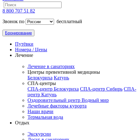
8 800 707 51 82
Звонок по
бесплатный
Бронирование
Путёвки
Номера / Цены
Лечение
Лечение в санаториях
Центры превентивной медицины
Белокуриха
Катунь
СПА-центры
СПА-центр Белокуриха
СПА-центр Сибирь
СПА-
центр Катунь
Оздоровительный центр Водный мир
Лечебные факторы курорта
Наши врачи
Термальная вода
Отдых
Экскурсии
Досуг в санаториях